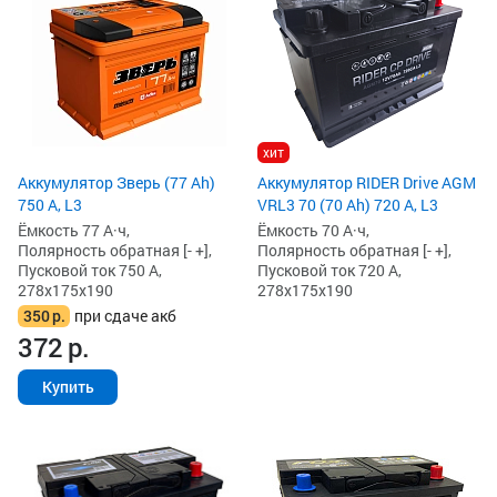
хит
Аккумулятор Зверь (77 Ah)
Аккумулятор RIDER Drive AGM
750 А, L3
VRL3 70 (70 Ah) 720 А, L3
Ёмкость 77 А·ч,
Ёмкость 70 А·ч,
Полярность обратная [- +],
Полярность обратная [- +],
Пусковой ток 750 А,
Пусковой ток 720 А,
278x175x190
278x175x190
350
р.
при сдаче акб
372
р.
Купить