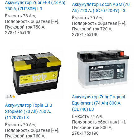
Аккумулятор Zubr EFB (78 Ah)
Аккумулятор Edcon AGM (70
750 А, (ZU780F) L3
Ah) 720 А, (DC70720RY) L3
Ёмкость 78 А·ч,
Ёмкость 70 А·ч,
Полярность обратная [- +],
Полярность обратная [- +],
Пусковой ток 750 А,
Пусковой ток 720 А,
278x175x190
278x175x190
Аккумулятор Zubr Original
4.3
Equipment (74 Ah) 800 А,
Аккумулятор Topla EFB
(OE740) L3
Stop&Go (70 Ah) 760 А,
Ёмкость 74 А·ч,
(112070) L3
Полярность обратная [- +],
Ёмкость 70 А·ч,
Пусковой ток 800 А,
Полярность обратная [- +],
278x175x190
Пусковой ток 760 А,