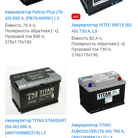
Аккумулятор Patron Plus (76
хит
Ah) 690 А, (PB76-690RC) L3
Аккумулятор HITEC 58515 (82
Ёмкость 76 А·ч,
Полярность обратная [- +],
Ah) 730 А, L3
Пусковой ток 690 А,
Ёмкость 82 А·ч,
278x175x190
Полярность обратная [- +],
Пусковой ток 730 А,
278x175x190
Аккумулятор TITAN STANDART
Аккумулятор TITAN
(66 Ah) 600 А,
EUROSILVER (76 Ah) 700 А,
(4607008882216) L3
(4607008881417) L3