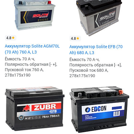
4.8
4.8
Аккумулятор Solite AGM70L
Аккумулятор Solite EFB (70
(70 Ah) 760 А, L3
Ah) 680 А, L3
Ёмкость 70 А·ч,
Ёмкость 70 А·ч,
Полярность обратная [- +],
Полярность обратная [- +],
Пусковой ток 760 А,
Пусковой ток 680 А,
278x175x190
278x175x190