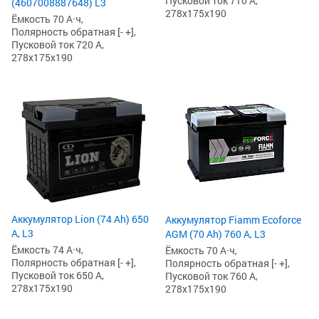
Пусковой ток 710 А,
(4607008887648) L3
278x175x190
Ёмкость 70 А·ч,
Полярность обратная [- +],
Пусковой ток 720 А,
278x175x190
Аккумулятор Lion (74 Ah) 650
Аккумулятор Fiamm Ecoforce
А, L3
AGM (70 Ah) 760 А, L3
Ёмкость 74 А·ч,
Ёмкость 70 А·ч,
Полярность обратная [- +],
Полярность обратная [- +],
Пусковой ток 650 А,
Пусковой ток 760 А,
278x175x190
278x175x190