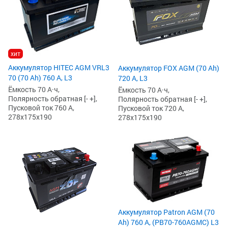
хит
Аккумулятор HITEC AGM VRL3
Аккумулятор FOX AGM (70 Ah)
70 (70 Ah) 760 А, L3
720 А, L3
Ёмкость 70 А·ч,
Ёмкость 70 А·ч,
Полярность обратная [- +],
Полярность обратная [- +],
Пусковой ток 760 А,
Пусковой ток 720 А,
278x175x190
278x175x190
Аккумулятор Patron AGM (70
Ah) 760 А, (PB70-760AGMC) L3