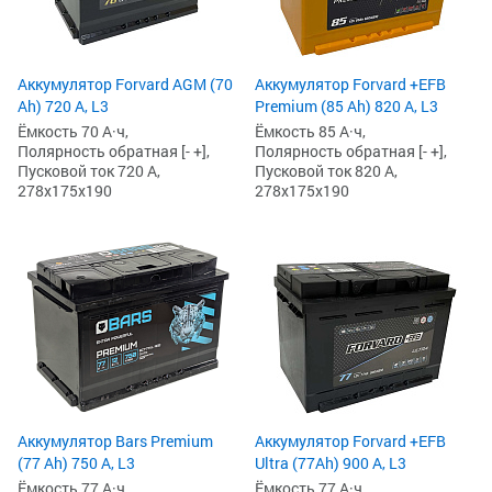
Аккумулятор Forvard AGM (70
Аккумулятор Forvard +EFB
Ah) 720 А, L3
Premium (85 Ah) 820 А, L3
Ёмкость 70 А·ч,
Ёмкость 85 А·ч,
Полярность обратная [- +],
Полярность обратная [- +],
Пусковой ток 720 А,
Пусковой ток 820 А,
278x175x190
278x175x190
Аккумулятор Bars Premium
Аккумулятор Forvard +EFB
(77 Ah) 750 А, L3
Ultra (77Ah) 900 А, L3
Ёмкость 77 А·ч,
Ёмкость 77 А·ч,