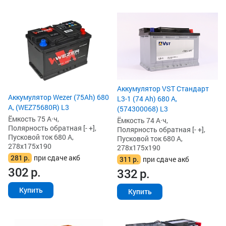
Аккумулятор VST Стандарт
Аккумулятор Wezer (75Ah) 680
L3-1 (74 Ah) 680 А,
А, (WEZ75680R) L3
(574300068) L3
Ёмкость 75 А·ч,
Ёмкость 74 А·ч,
Полярность обратная [- +],
Полярность обратная [- +],
Пусковой ток 680 А,
Пусковой ток 680 А,
278x175x190
278x175x190
281
р.
при сдаче акб
311
р.
при сдаче акб
302
р.
332
р.
Купить
Купить