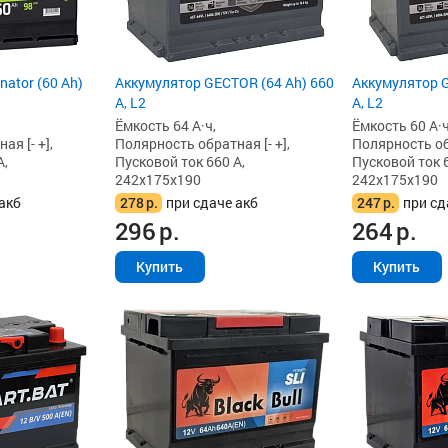
Аккумулятор GECTOR (64 Ah) 660
ator (60 Ah)
Аккумулятор G
А, L2
А, L2
Ёмкость 64 А·ч,
Ёмкость 60 А·ч
Полярность обратная [- +],
я [- +],
Полярность обр
Пусковой ток 660 А,
А,
Пусковой ток 6
242x175x190
242x175x190
278
р.
при сдаче акб
акб
247
р.
при сд
296
р.
264
р.
Купить
Купить