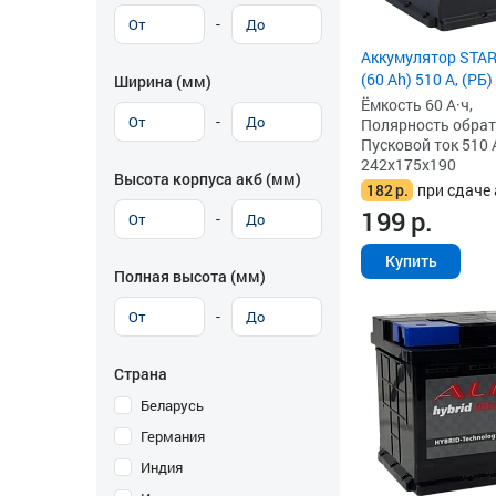
-
Аккумулятор STAR
(60 Ah) 510 А, (РБ)
Ширина (мм)
Ёмкость 60 А·ч,
-
Полярность обратна
Пусковой ток 510 
242x175x190
Высота корпуса акб (мм)
182
р.
при сдаче 
199
р.
-
Купить
Полная высота (мм)
-
Страна
Беларусь
Германия
Индия