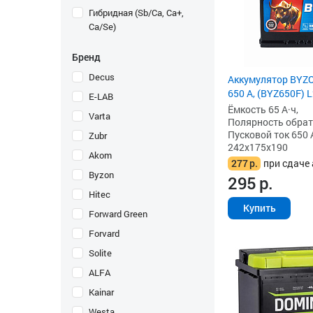
Гибридная (Sb/Ca, Ca+,
Ca/Se)
Бренд
Decus
Аккумулятор BYZO
650 А, (BYZ650F) 
E-LAB
Ёмкость 65 А·ч,
Varta
Полярность обратна
Пусковой ток 650 
Zubr
242x175x190
Akom
277
р.
при сдаче 
Byzon
295
р.
Hitec
Купить
Forward Green
Forvard
Solite
ALFA
Kainar
Westa