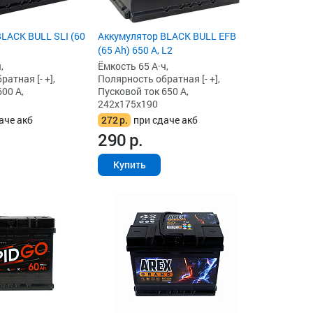
LACK BULL SLI (60
Аккумулятор BLACK BULL EFB
(65 Ah) 650 А, L2
,
Ёмкость 65 А·ч,
атная [- +],
Полярность обратная [- +],
00 А,
Пусковой ток 650 А,
242x175x190
аче акб
272
р.
при сдаче акб
290
р.
Купить