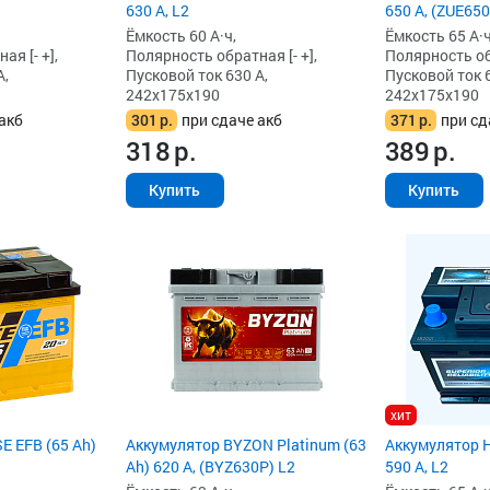
630 А, L2
650 А, (ZUE650
Ёмкость 60 А·ч,
Ёмкость 65 А·ч
я [- +],
Полярность обратная [- +],
Полярность обр
А,
Пусковой ток 630 А,
Пусковой ток 6
242x175x190
242x175x190
акб
301
р.
при сдаче акб
371
р.
при сд
318
р.
389
р.
Купить
Купить
хит
E EFB (65 Ah)
Аккумулятор BYZON Platinum (63
Аккумулятор H
Ah) 620 А, (BYZ630P) L2
590 А, L2