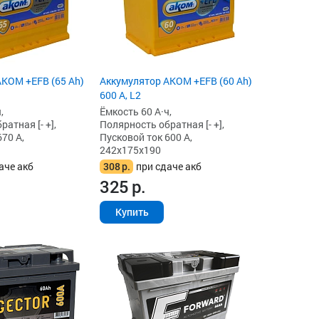
KOM +EFB (65 Ah)
Аккумулятор AKOM +EFB (60 Ah)
600 А, L2
,
Ёмкость 60 А·ч,
атная [- +],
Полярность обратная [- +],
70 А,
Пусковой ток 600 А,
242x175x190
аче акб
308
р.
при сдаче акб
325
р.
Купить