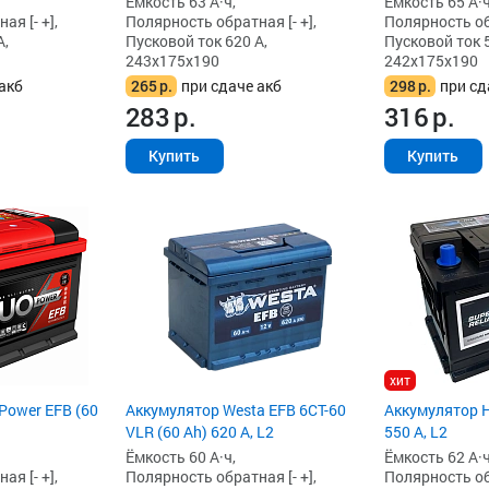
Ёмкость 63 А·ч,
Ёмкость 65 А·ч
я [- +],
Полярность обратная [- +],
Полярность обр
А,
Пусковой ток 620 А,
Пусковой ток 5
243x175x190
242x175x190
акб
265
р.
при сдаче акб
298
р.
при сд
283
р.
316
р.
Купить
Купить
хит
Power EFB (60
Аккумулятор Westa EFB 6СТ-60
Аккумулятор H
VLR (60 Ah) 620 А, L2
550 А, L2
Ёмкость 60 А·ч,
Ёмкость 62 А·ч
я [- +],
Полярность обратная [- +],
Полярность обр