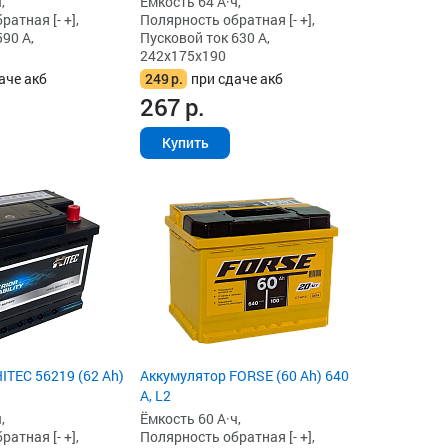
,
Ёмкость 64 А·ч,
атная [- +],
Полярность обратная [- +],
90 А,
Пусковой ток 630 А,
242x175x190
аче акб
249
р.
при сдаче акб
267
р.
Купить
ITEC 56219 (62 Ah)
Аккумулятор FORSE (60 Ah) 640
А, L2
,
Ёмкость 60 А·ч,
атная [- +],
Полярность обратная [- +],