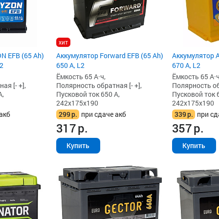
хит
N EFB (65 Ah)
Аккумулятор Forward EFB (65 Ah)
Аккумулятор A
L2
650 А, L2
670 А, L2
Ёмкость 65 А·ч,
Ёмкость 65 А·ч
я [- +],
Полярность обратная [- +],
Полярность обр
А,
Пусковой ток 650 А,
Пусковой ток 6
242x175x190
242x175x190
акб
299
р.
при сдаче акб
339
р.
при сд
317
р.
357
р.
Купить
Купить