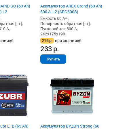
APID GO (60 Ah)
Аккумулятор AREX Grand (60 Ah)
) L2
600 А, L2 (ARG600S)
,
Ёмкость 60 А·ч,
атная [- +],
Полярность обратная [- +],
10 А,
Пусковой ток 600 А,
242x175x190
аче акб
216
р.
при сдаче акб
233
р.
Купить
ubr EFB (65 Ah)
Аккумулятор BYZON Strong (60