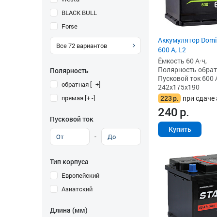
BLACK BULL
Forse
Аккумулятор Domin
Все
72
вариантов
600 А, L2
Ёмкость 60 А·ч,
Полярность обратна
Полярность
Пусковой ток 600 
обратная [- +]
242x175x190
прямая [+ -]
223
р.
при сдаче 
240
р.
Пусковой ток
Купить
-
Тип корпуса
Европейский
Азиатский
Длина (мм)