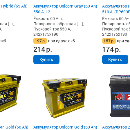
Hybrid (65 Ah)
Аккумулятор Unicorn Gray (60 Ah)
Аккумулятор R
550 А, L2
510 А, (RP600E
Ёмкость 60 А·ч,
Ёмкость 60 А·ч
я [- +],
Полярность обратная [- +],
Полярность обр
А,
Пусковой ток 550 А,
Пусковой ток 5
242x175x190
242x175x190
акб
197
р.
при сдаче акб
157
р.
при сд
214
р.
174
р.
Купить
Купить
rn Gold (66 Ah)
Аккумулятор Unicorn Gold (60 Ah)
Аккумулятор Z