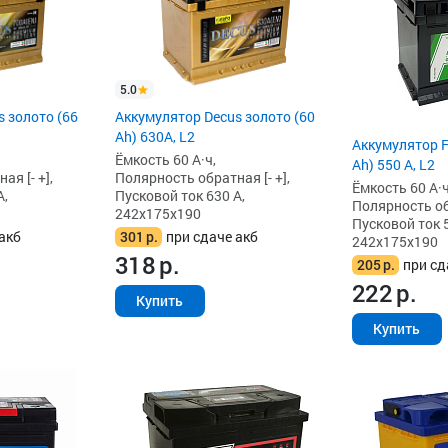
5.0
 золото (66
Аккумулятор Decus золото (60
Ah) 630A, L2
Аккумулятор F
Ёмкость 60 А·ч,
Ah) 550 А, L2
я [- +],
Полярность обратная [- +],
Ёмкость 60 А·ч
А,
Пусковой ток 630 А,
Полярность обр
242x175x190
Пусковой ток 5
акб
301
р.
при сдаче акб
242x175x190
318
р.
205
р.
при сд
222
р.
Купить
Купить