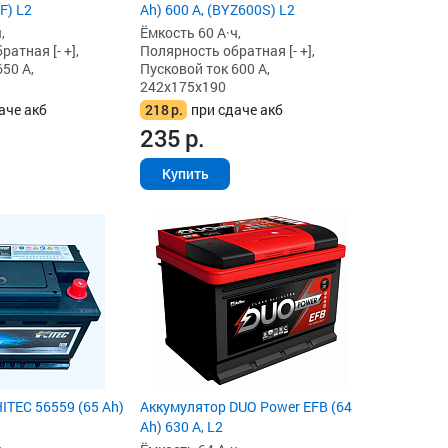
F) L2
Ah) 600 А, (BYZ600S) L2
,
Ёмкость 60 А·ч,
атная [- +],
Полярность обратная [- +],
50 А,
Пусковой ток 600 А,
242x175x190
аче акб
218
р.
при сдаче акб
235
р.
Купить
ITEC 56559 (65 Ah)
Аккумулятор DUO Power EFB (64
Ah) 630 А, L2