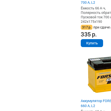
700 А, L2
Ёмкость 66 А·ч,
Полярность обратна
Пусковой ток 700 
242x175x190
317
р.
при сдаче 
335
р.
Купить
Аккумулятор FORS
660 А, L2