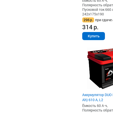
Ёмкость 65 А·ч,
Полярность обратна
Пусковой ток 660 
242x175x190
296
р.
при сдаче 
314
р.
Купить
Аккумулятор DUO 
Ah) 610 А, L2
Ёмкость 60 А·ч,
Полярность обратна