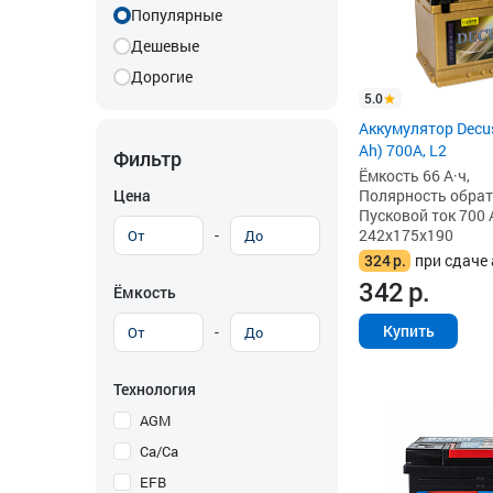
Популярные
Дешевые
Дорогие
5.0
Аккумулятор Decus
Ah) 700A, L2
Фильтр
Ёмкость 66 А·ч,
Цена
Полярность обратна
Пусковой ток 700 
-
242x175x190
324
р.
при сдаче 
342
р.
Ёмкость
Купить
-
Технология
AGM
Ca/Ca
EFB