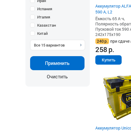
Иран
Аккумулятор ALFA 
Испания
590 А, L2
Италия
Ёмкость 65 А·ч,
Полярность обратна
Казахстан
Пусковой ток 590 
Китай
242x175x190
240
р.
при сдаче 
Все
15
вариантов
258
р.
Купить
Применить
Очистить
Аккумулятор Unico