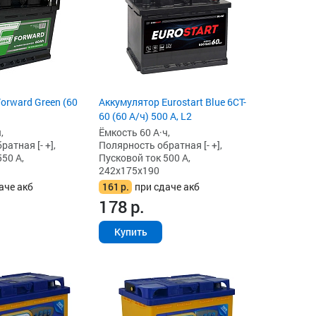
orward Green (60
Аккумулятор Eurostart Blue 6CT-
60 (60 А/ч) 500 А, L2
,
Ёмкость 60 А·ч,
атная [- +],
Полярность обратная [- +],
50 А,
Пусковой ток 500 А,
242x175x190
аче акб
161
р.
при сдаче акб
178
р.
Купить