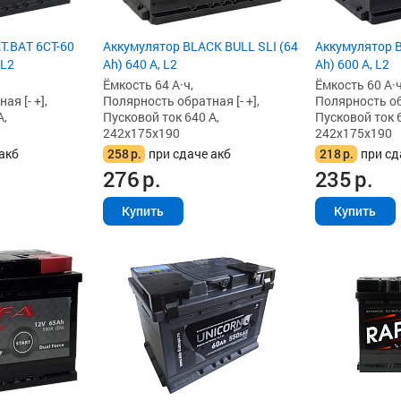
T.BAT 6СТ-60
Аккумулятор BLACK BULL SLI (64
Аккумулятор B
 L2
Ah) 640 А, L2
Ah) 600 А, L2
Ёмкость 64 А·ч,
Ёмкость 60 А·ч
я [- +],
Полярность обратная [- +],
Полярность обр
А,
Пусковой ток 640 А,
Пусковой ток 6
242x175x190
242x175x190
акб
258
р.
при сдаче акб
218
р.
при сд
276
р.
235
р.
Купить
Купить