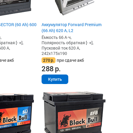
ECTOR (60 Ah) 600
Аккумулятор Forward Premium
(66 Ah) 620 А, L2
,
Ёмкость 66 А·ч,
атная [- +],
Полярность обратная [- +],
00 А,
Пусковой ток 620 А,
242x175x190
аче акб
270
р.
при сдаче акб
288
р.
Купить