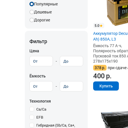
Популярные
Дешевые
Дорогие
5.0
Аккумулятор Decus
Ah) 850А, L3
Фильтр
Ёмкость 77 А·ч,
Цена
Полярность обратна
Пусковой ток 850 
-
278x175x190
378
р.
при сдаче 
400
р.
Ёмкость
Купить
-
Технология
Ca/Ca
EFB
Гибридная (Sb/Ca, Ca+,