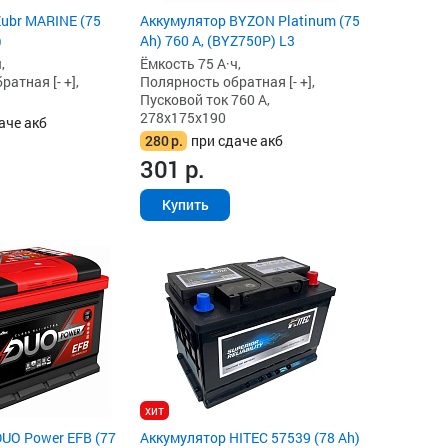
ubr MARINE (75
Аккумулятор BYZON Platinum (75
)
Ah) 760 А, (BYZ750P) L3
,
Ёмкость 75 А·ч,
атная [- +],
Полярность обратная [- +],
Пусковой ток 760 А,
278x175x190
аче акб
280
р.
при сдаче акб
301
р.
Купить
хит
UO Power EFB (77
Аккумулятор HITEC 57539 (78 Ah)