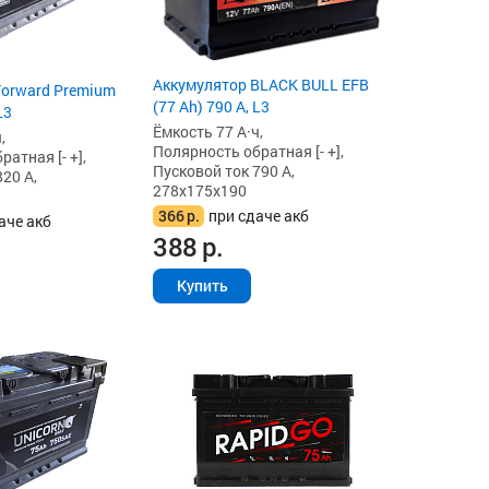
Аккумулятор BLACK BULL EFB
Forward Premium
(77 Ah) 790 А, L3
L3
Ёмкость 77 А·ч,
,
Полярность обратная [- +],
атная [- +],
Пусковой ток 790 А,
20 А,
278x175x190
366
р.
при сдаче акб
аче акб
388
р.
Купить