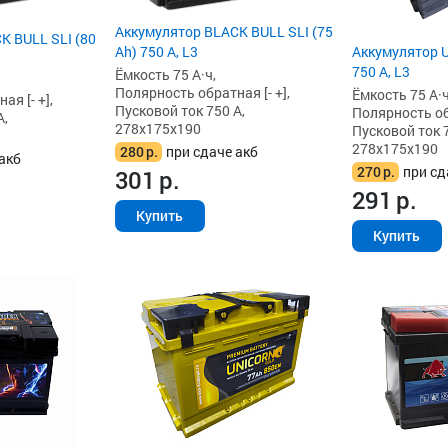
Аккумулятор BLACK BULL SLI (75
K BULL SLI (80
Ah) 750 А, L3
Аккумулятор Un
750 А, L3
Ёмкость 75 А·ч,
Полярность обратная [- +],
Ёмкость 75 А·ч
я [- +],
Пусковой ток 750 А,
Полярность обр
А,
278x175x190
Пусковой ток 7
278x175x190
280
р.
при сдаче акб
акб
270
р.
при сд
301
р.
291
р.
Купить
Купить