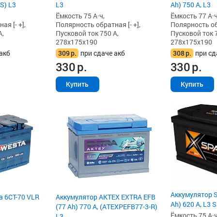
S) L3
L3
Ah) 750 А, L3
Ёмкость 75 А·ч,
Ёмкость 77 А·ч
я [- +],
Полярность обратная [- +],
Полярность обр
А,
Пусковой ток 750 А,
Пусковой ток 7
278x175x190
278x175x190
акб
309
р.
при сдаче акб
308
р.
при сд
330
р.
330
р.
Купить
Купить
Аккумулятор S
a 6СТ-70 VLR
Аккумулятор AKTEX EXTRA EFB
Ah) 620 А, L3 
(77 Ah) 770 А, (ATEXPEFB77-3-R)
Ёмкость 75 А·ч
L3