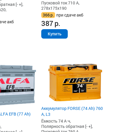
Пусковой ток 710 А,
атная [- +],
278x175x190
620,
366
р.
при сдаче акб
387
р.
аче акб
Купить
Аккумулятор FORSE (74 Ah) 760
LFA EFB (77 Ah)
А, L3
Ёмкость 74 А·ч,
Полярность обратная [- +],
,
Пусковой ток 760 А,
атная [- +],