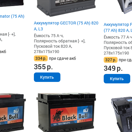
ator (75 Ah)
Аккумулятор GECTOR (75 Ah) 820
Аккумулятор 
А, L3
(77 Ah) 820 А, 
я [- +],
Ёмкость 75 А·ч,
Ёмкость 77 А·ч
А,
Полярность обратная [- +],
Полярность обр
Пусковой ток 820 А,
Пусковой ток 8
278x175x190
акб
278x175x190
334
р.
при сдаче акб
327
р.
при сд
355
р.
349
р.
Купить
Купить