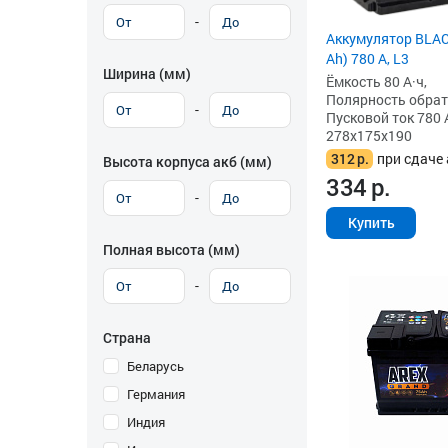
-
Аккумулятор BLAC
Ah) 780 А, L3
Ширина (мм)
Ёмкость 80 А·ч,
Полярность обратна
-
Пусковой ток 780 
278x175x190
312
р.
при сдаче 
Высота корпуса акб (мм)
334
р.
-
Купить
Полная высота (мм)
-
Страна
Беларусь
Германия
Индия