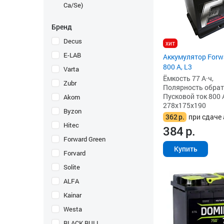
Ca/Se)
Бренд
Decus
хит
E-LAB
Аккумулятор Forwa
800 А, L3
Varta
Ёмкость 77 А·ч,
Zubr
Полярность обратна
Пусковой ток 800 
Akom
278x175x190
Byzon
362
р.
при сдаче 
Hitec
384
р.
Forward Green
Купить
Forvard
Solite
ALFA
Kainar
Westa
BLACK BULL