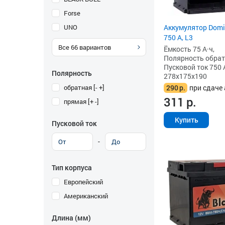
Forse
UNO
Аккумулятор Domin
750 А, L3
Все
66
вариантов
Ёмкость 75 А·ч,
Полярность обратна
Пусковой ток 750 
Полярность
278x175x190
обратная [- +]
290
р.
при сдаче 
311
р.
прямая [+ -]
Купить
Пусковой ток
-
Тип корпуса
Европейский
Американский
Длина (мм)