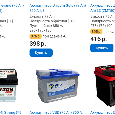
Grand (75 Ah)
Аккумулятор Unicorn Gold (77 Ah)
Аккумулятор Z
S)
850 А, L3
Ah) L3 (ZM750
Ёмкость 77 А·ч,
Ёмкость 75 А·ч
я [- +],
Полярность обратная [- +],
Полярность обр
А,
Пусковой ток 850 А,
278x175x190
278x175x190
395
р.
при сд
акб
376
р.
при сдаче акб
416
р.
398
р.
Купить
Купить
N Strong (75
Аккумулятор VBD (75 Ah) 750 А,
Аккумулятор D