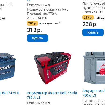
Полярность обр
я [- +],
Ёмкость 77 А·ч,
Пусковой ток 
А,
Полярность обратная [- +],
278x175x190
Пусковой ток 770 А,
217
р.
при сд
278x175x190
акб
238
р.
291
р.
при сдаче акб
313
р.
Купить
Купить
Аккумулятор A
a 6СТ-74 VLR
Аккумулятор Unicorn Red (75 Ah)
780 А, L3
780 А, L3
Ёмкость 77 А·ч
Ёмкость 75 А·ч,
Полярность обр