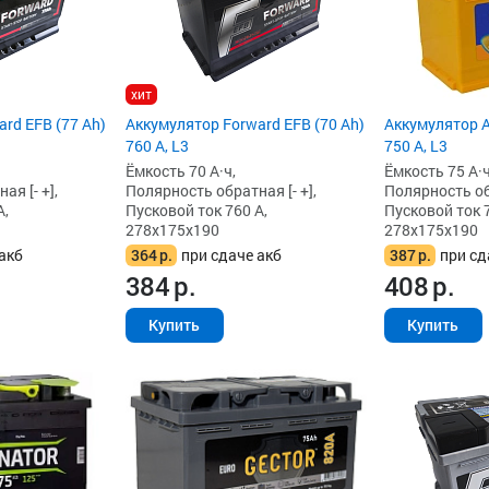
хит
rd EFB (77 Ah)
Аккумулятор Forward EFB (70 Ah)
Аккумулятор A
760 А, L3
750 А, L3
Ёмкость 70 А·ч,
Ёмкость 75 А·ч
я [- +],
Полярность обратная [- +],
Полярность обр
А,
Пусковой ток 760 А,
Пусковой ток 7
278x175x190
278x175x190
акб
364
р.
при сдаче акб
387
р.
при сд
384
р.
408
р.
Купить
Купить