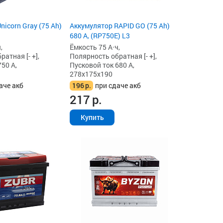
icorn Gray (75 Ah)
Аккумулятор RAPID GO (75 Ah)
680 А, (RP750E) L3
,
Ёмкость 75 А·ч,
атная [- +],
Полярность обратная [- +],
50 А,
Пусковой ток 680 А,
278x175x190
аче акб
196
р.
при сдаче акб
217
р.
Купить