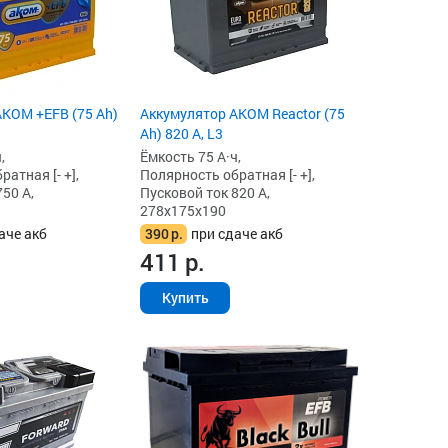
KOM +EFB (75 Ah)
Аккумулятор AKOM Reactor (75
Ah) 820 А, L3
,
Ёмкость 75 А·ч,
атная [- +],
Полярность обратная [- +],
50 А,
Пусковой ток 820 А,
278x175x190
аче акб
390
р.
при сдаче акб
411
р.
Купить