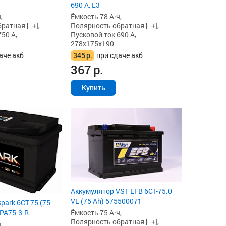
690 А, L3
,
Ёмкость 78 А·ч,
атная [- +],
Полярность обратная [- +],
50 А,
Пусковой ток 690 А,
278x175x190
аче акб
345
р.
при сдаче акб
367
р.
Купить
Аккумулятор VST EFB 6СТ-75.0
VL (75 Ah) 575500071
park 6СТ-75 (75
SPA75-3-R
Ёмкость 75 А·ч,
Полярность обратная [- +],
,