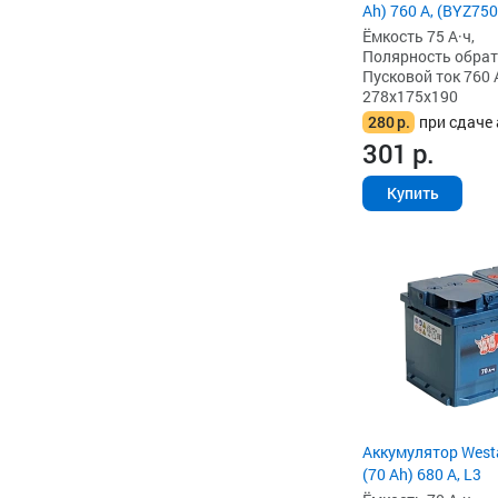
Ah) 760 А, (BYZ750
Ёмкость 75 А·ч,
Полярность обратна
Пусковой ток 760 
278x175x190
280
р.
при сдаче 
301
р.
Купить
Аккумулятор West
(70 Ah) 680 А, L3