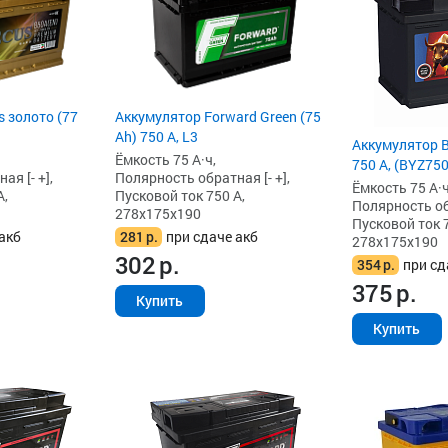
 золото (77
Аккумулятор Forward Green (75
Ah) 750 А, L3
Аккумулятор B
Ёмкость 75 А·ч,
750 А, (BYZ750
я [- +],
Полярность обратная [- +],
Ёмкость 75 А·ч
А,
Пусковой ток 750 А,
Полярность обр
278x175x190
Пусковой ток 7
акб
281
р.
при сдаче акб
278x175x190
302
р.
354
р.
при сд
375
р.
Купить
Купить