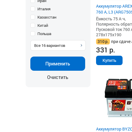
Иран
Аккумулятор AREX 
Италия
760 А, L3 (ARG750
Казахстан
Ёмкость 75 А·ч,
Полярность обратна
Китай
Пусковой ток 760 
Польша
278x175x190
310
р.
при сдаче 
Все
16
вариантов
331
р.
Купить
Применить
Очистить
Аккумулятор BYZO