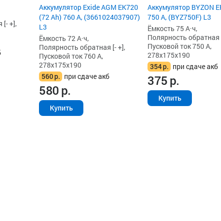
Аккумулятор Exide AGM EK720
Аккумулятор BYZON EF
(72 Ah) 760 А, (3661024037907)
750 А, (BYZ750F) L3
[- +],
L3
Ёмкость 75 А·ч,
Полярность обратная [-
Ёмкость 72 А·ч,
Пусковой ток 750 А,
Полярность обратная [- +],
б
278x175x190
Пусковой ток 760 А,
278x175x190
354
р.
при сдаче акб
560
р.
при сдаче акб
375
р.
580
р.
Купить
Купить