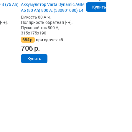
B (75 Ah)
Аккумулятор Varta Dynamic AGM
Купить
A6 (80 Ah) 800 А, (580901080) L4
Ёмкость 80 А·ч,
 +],
Полярность обратная [- +],
Пусковой ток 800 А,
315x175x190
684
р.
при сдаче акб
706
р.
Купить