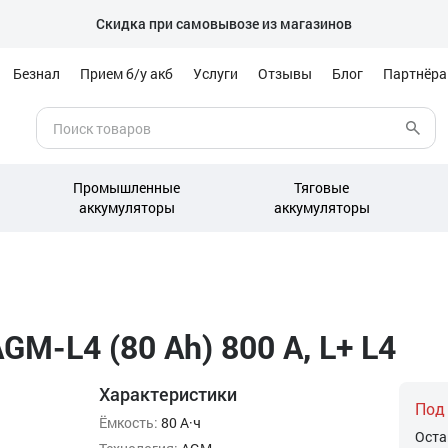
Скидка при самовывозе из магазинов
Безнал
Прием б/у акб
Услуги
Отзывы
Блог
Партнёр
Промышленные
Тяговые
аккумуляторы
аккумуляторы
M-L4 (80 Ah) 800 А, L+ L4
Характеристики
Под
Ёмкость:
80 А·ч
Оста