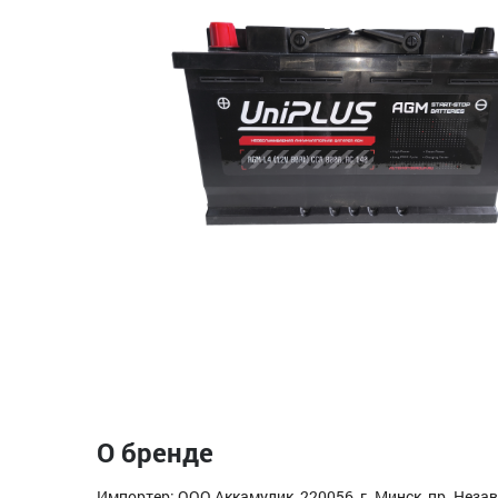
О бренде
Импортер: ООО Аккамулик, 220056, г. Минск, пр. Незав