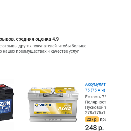
зывов, средняя оценка 4.9
е отзывы других покупателей, чтобы больше
 о наших преимуществах и качестве услуг
Аккумулятор Eurostart B
75 (75 А·ч) 680 А, L3
Ёмкость 75 А·ч,
Полярность обратная [- 
Пусковой ток 680 А,
278x175x190
227
р.
при сдаче акб
248
р.