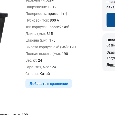
Технология:
AGM
появ
хара
Напряжение, В:
12
Полярность:
прямая [+ -]
Пусковой ток:
800 А
Тип корпуса:
Европейский
Длина (мм):
315
Опла
Ширина (мм):
175
безн
Высота корпуса акб (мм):
190
Оказ
Полная высота (мм):
190
акку
Вес, кг:
24
Дост
Гарантия, мес.:
24
Страна:
Китай
Добавить в сравнение
исимости, д. 199.