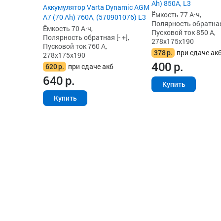
Ah) 850А, L3
Аккумулятор Varta Dynamic AGM
Ёмкость 77 А·ч,
A7 (70 Ah) 760A, (570901076) L3
Полярность обратная 
Ёмкость 70 А·ч,
Пусковой ток 850 А,
Полярность обратная [- +],
278x175x190
Пусковой ток 760 А,
378
р.
при сдаче ак
278x175x190
400
р.
620
р.
при сдаче акб
640
р.
Купить
Купить