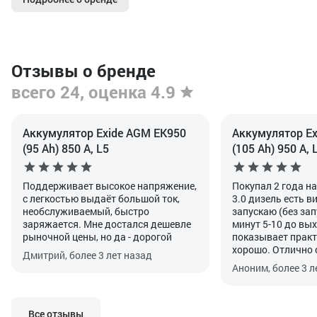
Отзывы о бренде
всего 24, оценка 4.9
Аккумулятор Exide AGM EK950
Аккумулятор Ex
(95 Ah) 850 А, L5
(105 Ah) 950 А, 
Поддерживает высокое напряжение,
Покупал 2 года н
с легкостью выдаёт большой ток,
3.0 дизель есть в
необслуживаемый, быстро
запускаю (без зап
заряжается. Мне достался дешевле
минут 5-10 до вых
рыночной цены, но да - дорогой
показывает практ
хорошо. Отлично 
Дмитрий, более 3 лет назад
своей функцией. Г
Аноним, более 3 л
прописать после у
особенность авто
Все отзывы