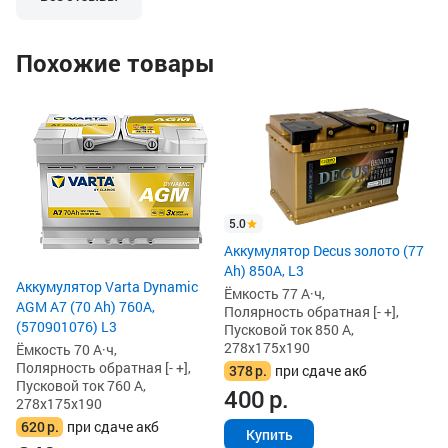
Похожие товары
4
Ак
(7
L3
Ём
По
Пу
5.0
27
Аккумулятор Decus золото (77
5
Ah) 850А, L3
5
Аккумулятор Varta Dynamic
Ёмкость 77 А·ч,
AGM A7 (70 Ah) 760A,
Полярность обратная [- +],
(570901076) L3
Пусковой ток 850 А,
278x175x190
Ёмкость 70 А·ч,
Полярность обратная [- +],
378
р.
при сдаче акб
Пусковой ток 760 А,
400
р.
278x175x190
620
р.
при сдаче акб
Купить