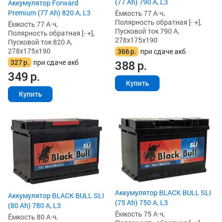
(77 Ah) 790 А, L3
Аккумулятор Forward
Premium (77 Ah) 820 А, L3
Ёмкость 77 А·ч,
Полярность обратная [- +],
Ёмкость 77 А·ч,
Пусковой ток 790 А,
Полярность обратная [- +],
278x175x190
Пусковой ток 820 А,
278x175x190
366
р.
при сдаче акб
327
р.
при сдаче акб
388
р.
349
р.
Купить
Купить
Аккумулятор BLACK BULL SLI
Аккумулятор BLACK BULL SLI
(75 Ah) 750 А, L3
(80 Ah) 780 А, L3
Ёмкость 75 А·ч,
Ёмкость 80 А·ч,