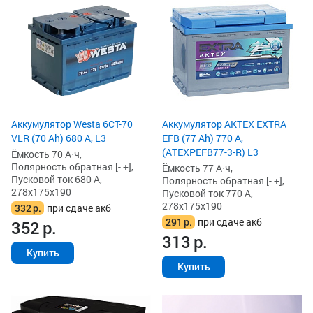
Аккумулятор Westa 6СТ-70
Аккумулятор AKTEX EXTRA
VLR (70 Ah) 680 А, L3
EFB (77 Ah) 770 А,
(ATEXPEFB77-3-R) L3
Ёмкость 70 А·ч,
Полярность обратная [- +],
Ёмкость 77 А·ч,
Пусковой ток 680 А,
Полярность обратная [- +],
278x175x190
Пусковой ток 770 А,
278x175x190
332
р.
при сдаче акб
291
р.
при сдаче акб
352
р.
313
р.
Купить
Купить