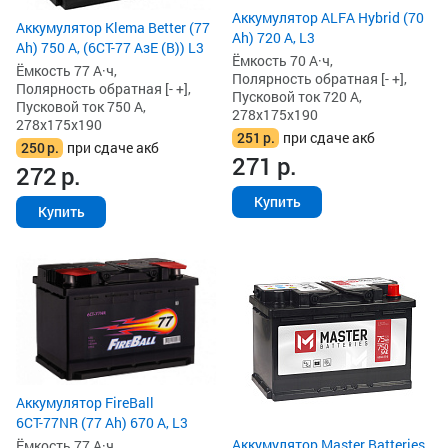
Аккумулятор ALFA Hybrid (70
Аккумулятор Klema Better (77
Ah) 720 А, L3
Ah) 750 А, (6СТ-77 АзЕ (B)) L3
Ёмкость 70 А·ч,
Ёмкость 77 А·ч,
Полярность обратная [- +],
Полярность обратная [- +],
Пусковой ток 720 А,
Пусковой ток 750 А,
278x175x190
278x175x190
251
р.
при сдаче акб
250
р.
при сдаче акб
271
р.
272
р.
Купить
Купить
Аккумулятор FireBall
6СТ-77NR (77 Ah) 670 А, L3
Аккумулятор Master Batteries
Ёмкость 77 А·ч,