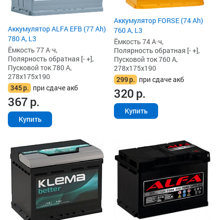
Аккумулятор FORSE (74 Ah)
Аккумулятор ALFA EFB (77 Ah)
760 А, L3
780 А, L3
Ёмкость 74 А·ч,
Ёмкость 77 А·ч,
Полярность обратная [- +],
Полярность обратная [- +],
Пусковой ток 760 А,
Пусковой ток 780 А,
278x175x190
278x175x190
299
р.
при сдаче акб
345
р.
при сдаче акб
320
р.
367
р.
Купить
Купить