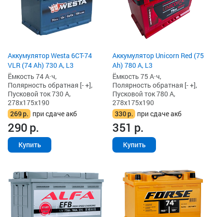
Аккумулятор Westa 6СТ-74
Аккумулятор Unicorn Red (75
VLR (74 Ah) 730 А, L3
Ah) 780 А, L3
Ёмкость 74 А·ч,
Ёмкость 75 А·ч,
Полярность обратная [- +],
Полярность обратная [- +],
Пусковой ток 730 А,
Пусковой ток 780 А,
278x175x190
278x175x190
269
р.
при сдаче акб
330
р.
при сдаче акб
290
р.
351
р.
Купить
Купить