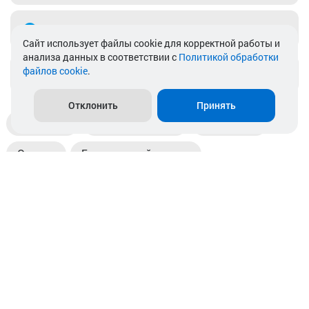
Telegram
Cайт использует файлы cookie для корректной работы и
анализа данных в соответствии с
Политикой обработки
файлов cookie
.
info@akkamulik.by
Отклонить
Принять
Доставка
Пункты выдачи
Магазины
Оплата
Безналичный расчет
Прием б/у акб
Информация
Отзывы
Контакты
© 2026. ООО «Аккамулик». 220056, Беларусь, г. Минск,
пр. Независимости, д.199.
УНП 192748524. Зарегистрирован в торговом реестре
№ 369712 от 01.03.2017