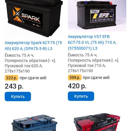
Аккумулятор VST EFB
6СТ-75.0 VL (75 Ah) 710 А,
Аккумулятор Spark 6СТ-75 (75
(575500071) L3
Ah) 620 А, (SPA75-3-R) L3
Ёмкость 75 А·ч,
Ёмкость 75 А·ч,
Полярность обратная [- +],
Полярность обратная [- +],
Пусковой ток 710 А,
Пусковой ток 620 А,
278x175x190
278x175x190
399
р.
при сдаче акб
222
р.
при сдаче акб
420
р.
243
р.
Купить
Купить