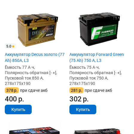
5.0
Аккумулятор Decus золото (77
Аккумулятор Forward Green
Ah) 850А, L3
(75 Ah) 750 А, L3
Ёмкость 77 А·ч,
Ёмкость 75 А·ч,
Полярность обратная [- +],
Полярность обратная [- +],
Пусковой ток 850 А,
Пусковой ток 750 А,
278x175x190
278x175x190
378
р.
при сдаче акб
281
р.
при сдаче акб
400
р.
302
р.
Купить
Купить