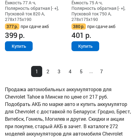
Ёмкость 77 А·ч,
Ёмкость 75 А·ч,
Полярность обратная [- +],
Полярность обратная [- +],
Пусковой ток 820 А,
Пусковой ток 750 А,
278x175x190
278x175x190
377
р.
при сдаче акб
380
р.
при сдаче акб
399
р.
401
р.
Купить
Купить
1
2
3
4
5
7
...
Продажа автомобильных аккумуляторов для
Chevrolet Tahoe в Минске по цене от 217 руб.
Подобрать АКБ по марке авто и купить аккумулятор
для Chevrolet с доставкой по Беларуси: Гродно, Брест,
Витебск, Гомель, Могилев и другие. Скидки и акции
при покупке, старый АКБ в зачет. В каталоге 272
моделей аккумуляторов для автомобиля Chevrolet