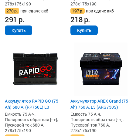
278x175x190
278x175x190
270
р.
при сдаче акб
197
р.
при сдаче акб
291
р.
218
р.
Купить
Купить
Аккумулятор RAPID GO (75
Аккумулятор AREX Grand (75
Ah) 680 А, (RP750E) L3
Ah) 760 А, L3 (ARG750S)
Ёмкость 75 А·ч,
Ёмкость 75 А·ч,
Полярность обратная [- +],
Полярность обратная [- +],
Пусковой ток 680 А,
Пусковой ток 760 А,
278x175x190
278x175x190