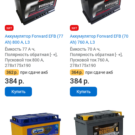
хит
хит
Аккумулятор Forward EFB (77
Аккумулятор Forward EFB (70
Ah) 800 А, L3
Ah) 760 А, L3
Ёмкость 77 А·ч,
Ёмкость 70 А·ч,
Полярность обратная [- +],
Полярность обратная [- +],
Пусковой ток 800 А,
Пусковой ток 760 А,
278x175x190
278x175x190
362
р.
при сдаче акб
364
р.
при сдаче акб
384
р.
384
р.
Купить
Купить