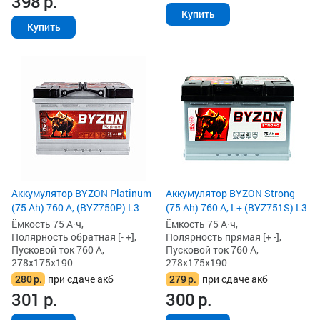
398
р.
Купить
Купить
Аккумулятор BYZON Platinum
Аккумулятор BYZON Strong
(75 Ah) 760 А, (BYZ750P) L3
(75 Ah) 760 А, L+ (BYZ751S) L3
Ёмкость 75 А·ч,
Ёмкость 75 А·ч,
Полярность обратная [- +],
Полярность прямая [+ -],
Пусковой ток 760 А,
Пусковой ток 760 А,
278x175x190
278x175x190
280
р.
при сдаче акб
279
р.
при сдаче акб
301
р.
300
р.