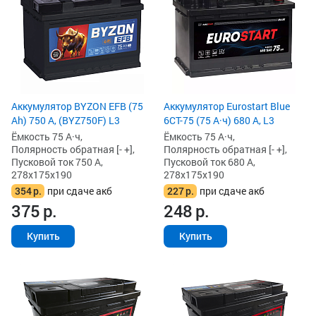
Аккумулятор BYZON EFB (75
Аккумулятор Eurostart Blue
Ah) 750 А, (BYZ750F) L3
6CT-75 (75 А·ч) 680 А, L3
Ёмкость 75 А·ч,
Ёмкость 75 А·ч,
Полярность обратная [- +],
Полярность обратная [- +],
Пусковой ток 750 А,
Пусковой ток 680 А,
278x175x190
278x175x190
354
р.
при сдаче акб
227
р.
при сдаче акб
375
р.
248
р.
Купить
Купить