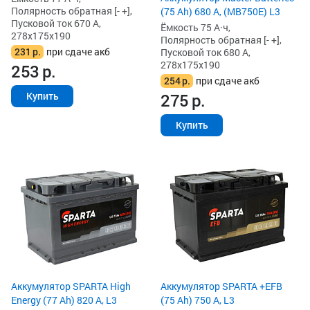
Полярность обратная [- +],
(75 Ah) 680 А, (MB750E) L3
Пусковой ток 670 А,
Ёмкость 75 А·ч,
278x175x190
Полярность обратная [- +],
231
р.
при сдаче акб
Пусковой ток 680 А,
278x175x190
253
р.
254
р.
при сдаче акб
275
р.
Купить
Купить
Аккумулятор SPARTA High
Аккумулятор SPARTA +EFB
Energy (77 Ah) 820 А, L3
(75 Ah) 750 А, L3