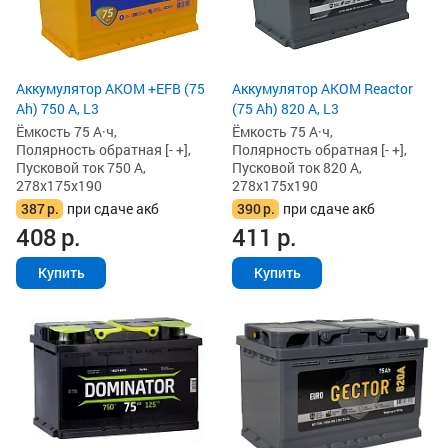
Аккумулятор AKOM +EFB (75
Аккумулятор AKOM Reactor
Ah) 750 А, L3
(75 Ah) 820 А, L3
Ёмкость 75 А·ч,
Ёмкость 75 А·ч,
Полярность обратная [- +],
Полярность обратная [- +],
Пусковой ток 750 А,
Пусковой ток 820 А,
278x175x190
278x175x190
387
р.
при сдаче акб
390
р.
при сдаче акб
408
р.
411
р.
Купить
Купить