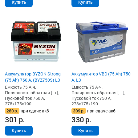
Купить
Купить
Аккумулятор BYZON Strong
Аккумулятор VBD (75 Ah) 750
(75 Ah) 760 А, (BYZ750S) L3
А, L3
Ёмкость 75 А·ч,
Ёмкость 75 А·ч,
Полярность обратная [- +],
Полярность обратная [- +],
Пусковой ток 760 А,
Пусковой ток 750 А,
278x175x190
278x175x190
280
р.
при сдаче акб
309
р.
при сдаче акб
301
р.
330
р.
Купить
Купить