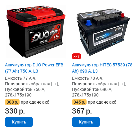
хит
Аккумулятор DUO Power EFB
Аккумулятор HITEC 57539 (78
(77 Ah) 750 А, L3
Ah) 690 А, L3
Ёмкость 77 А·ч,
Ёмкость 78 А·ч,
Полярность обратная [- +],
Полярность обратная [- +],
Пусковой ток 750 А,
Пусковой ток 690 А,
278x175x190
278x175x190
308
р.
при сдаче акб
345
р.
при сдаче акб
330
р.
367
р.
Купить
Купить