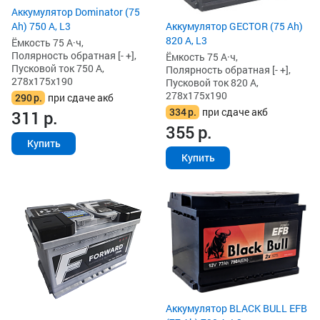
Аккумулятор Dominator (75
Ah) 750 А, L3
Аккумулятор GECTOR (75 Ah)
820 А, L3
Ёмкость 75 А·ч,
Полярность обратная [- +],
Ёмкость 75 А·ч,
Пусковой ток 750 А,
Полярность обратная [- +],
278x175x190
Пусковой ток 820 А,
278x175x190
290
р.
при сдаче акб
334
р.
при сдаче акб
311
р.
355
р.
Купить
Купить
Аккумулятор BLACK BULL EFB