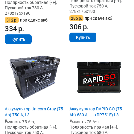
Полярность обратная [- +],
Полярность обратная [- +],
Пусковой ток 750 А,
Пусковой ток 780 А,
278x175x190
278x175x190
285
р.
при сдаче акб
312
р.
при сдаче акб
306
р.
334
р.
Купить
Купить
Аккумулятор Unicorn Gray (75
Аккумулятор RAPID GO (75
Ah) 750 А, L3
Ah) 680 А, L+ (RP751E) L3
Ёмкость 75 А·ч,
Ёмкость 75 А·ч,
Полярность обратная [- +],
Полярность прямая [+ -],
Пусковой ток 750 А,
Пусковой ток 680 А,