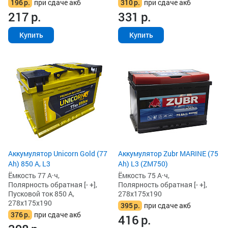
196
р.
при сдаче акб
310
р.
при сдаче акб
217
р.
331
р.
Купить
Купить
Аккумулятор Unicorn Gold (77
Аккумулятор Zubr MARINE (75
Ah) 850 А, L3
Ah) L3 (ZM750)
Ёмкость 77 А·ч,
Ёмкость 75 А·ч,
Полярность обратная [- +],
Полярность обратная [- +],
Пусковой ток 850 А,
278x175x190
278x175x190
395
р.
при сдаче акб
376
р.
при сдаче акб
416
р.