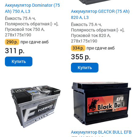
Аккумулятор Dominator (75
Ah) 750 А, L3
Аккумулятор GECTOR (75 Ah)
820 А, L3
Ёмкость 75 А·ч,
Полярность обратная [- +],
Ёмкость 75 А·ч,
Пусковой ток 750 А,
Полярность обратная [- +],
278x175x190
Пусковой ток 820 А,
278x175x190
290
р.
при сдаче акб
334
р.
при сдаче акб
311
р.
355
р.
Купить
Купить
Аккумулятор BLACK BULL EFB