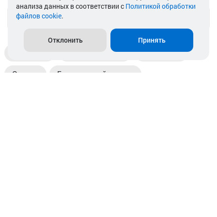
анализа данных в соответствии с
Политикой обработки
файлов cookie
.
info@akkamulik.by
Отклонить
Принять
Доставка
Пункты выдачи
Магазины
Оплата
Безналичный расчет
Прием б/у акб
Информация
Отзывы
Контакты
© 2026. ООО «Аккамулик». 220056, Беларусь, г. Минск,
пр. Независимости, д.199.
УНП 192748524. Зарегистрирован в торговом реестре
№ 369712 от 01.03.2017