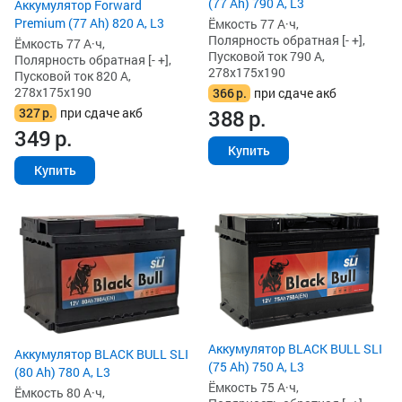
(77 Ah) 790 А, L3
Аккумулятор Forward
Premium (77 Ah) 820 А, L3
Ёмкость 77 А·ч,
Полярность обратная [- +],
Ёмкость 77 А·ч,
Пусковой ток 790 А,
Полярность обратная [- +],
278x175x190
Пусковой ток 820 А,
278x175x190
366
р.
при сдаче акб
327
р.
при сдаче акб
388
р.
349
р.
Купить
Купить
Аккумулятор BLACK BULL SLI
Аккумулятор BLACK BULL SLI
(75 Ah) 750 А, L3
(80 Ah) 780 А, L3
Ёмкость 75 А·ч,
Ёмкость 80 А·ч,