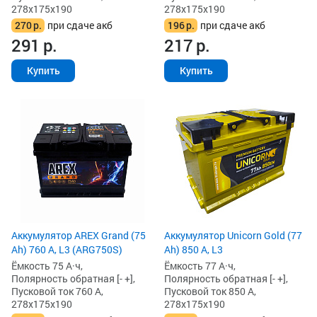
278x175x190
278x175x190
270
р.
при сдаче акб
196
р.
при сдаче акб
291
р.
217
р.
Купить
Купить
Аккумулятор AREX Grand (75
Аккумулятор Unicorn Gold (77
Ah) 760 А, L3 (ARG750S)
Ah) 850 А, L3
Ёмкость 75 А·ч,
Ёмкость 77 А·ч,
Полярность обратная [- +],
Полярность обратная [- +],
Пусковой ток 760 А,
Пусковой ток 850 А,
278x175x190
278x175x190