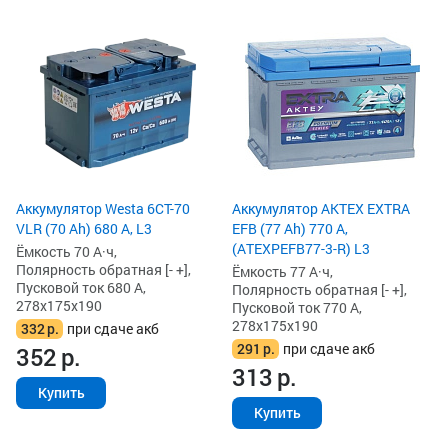
Аккумулятор Westa 6СТ-70
Аккумулятор AKTEX EXTRA
VLR (70 Ah) 680 А, L3
EFB (77 Ah) 770 А,
(ATEXPEFB77-3-R) L3
Ёмкость 70 А·ч,
Полярность обратная [- +],
Ёмкость 77 А·ч,
Пусковой ток 680 А,
Полярность обратная [- +],
278x175x190
Пусковой ток 770 А,
278x175x190
332
р.
при сдаче акб
291
р.
при сдаче акб
352
р.
313
р.
Купить
Купить