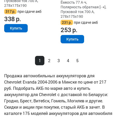
Пусковой ток 700 А,
Ёмкость 77 А·ч,
278x175x190
Полярность обратная [- +],
317
р.
при сдаче акб
Пусковой ток 700 А,
278x175x190
338
р.
231
р.
при сдаче акб
253
р.
Купить
Купить
1
2
3
4
5
Продажа автомобильных аккумуляторов для
Chevrolet Evanda 2004-2006 в Минске по цене от 217
руб. Подобрать АКБ по марке авто и купить
аккумулятор для Chevrolet с доставкой по Беларуси:
Гродно, Брест, Витебск, Гомель, Могилев и другие.
Скидки и акции при покупке, старый АКБ в зачет. В
каталоге 175 моделей аккумуляторов для автомобиля