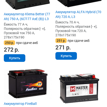
Аккумулятор ALFA Hybrid (70
Аккумулятор Klema Better (77
Ah) 720 А, L3
Ah) 750 А, (6СТ-77 АзЕ (B)) L3
Ёмкость 70 А·ч,
Ёмкость 77 А·ч,
Полярность обратная [- +],
Полярность обратная [- +],
Пусковой ток 720 А,
Пусковой ток 750 А,
278x175x190
278x175x190
251
р.
при сдаче акб
250
р.
при сдаче акб
271
р.
272
р.
Купить
Купить
Аккумулятор FireBall