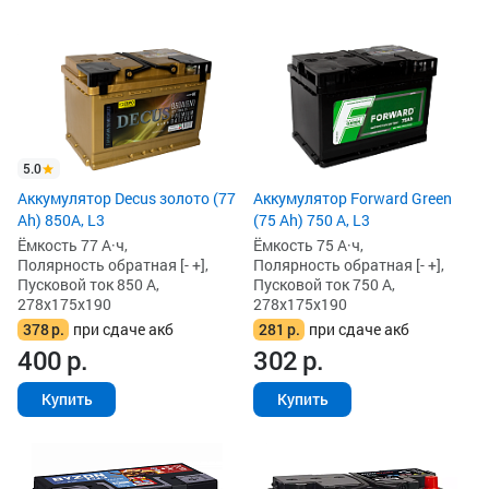
5.0
Аккумулятор Decus золото (77
Аккумулятор Forward Green
Ah) 850А, L3
(75 Ah) 750 А, L3
Ёмкость 77 А·ч,
Ёмкость 75 А·ч,
Полярность обратная [- +],
Полярность обратная [- +],
Пусковой ток 850 А,
Пусковой ток 750 А,
278x175x190
278x175x190
378
р.
при сдаче акб
281
р.
при сдаче акб
400
р.
302
р.
Купить
Купить