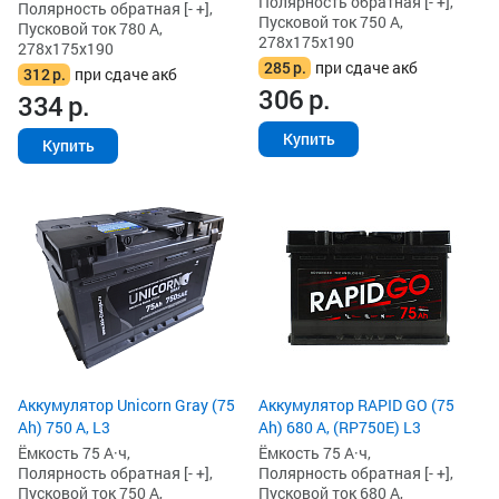
Полярность обратная [- +],
Полярность обратная [- +],
Пусковой ток 750 А,
Пусковой ток 780 А,
278x175x190
278x175x190
285
р.
при сдаче акб
312
р.
при сдаче акб
306
р.
334
р.
Купить
Купить
Аккумулятор Unicorn Gray (75
Аккумулятор RAPID GO (75
Ah) 750 А, L3
Ah) 680 А, (RP750E) L3
Ёмкость 75 А·ч,
Ёмкость 75 А·ч,
Полярность обратная [- +],
Полярность обратная [- +],
Пусковой ток 750 А,
Пусковой ток 680 А,