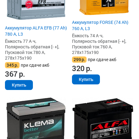
Аккумулятор FORSE (74 Ah)
Аккумулятор ALFA EFB (77 Ah)
760 А, L3
780 А, L3
Ёмкость 74 А·ч,
Ёмкость 77 А·ч,
Полярность обратная [- +],
Полярность обратная [- +],
Пусковой ток 760 А,
Пусковой ток 780 А,
278x175x190
278x175x190
299
р.
при сдаче акб
345
р.
при сдаче акб
320
р.
367
р.
Купить
Купить