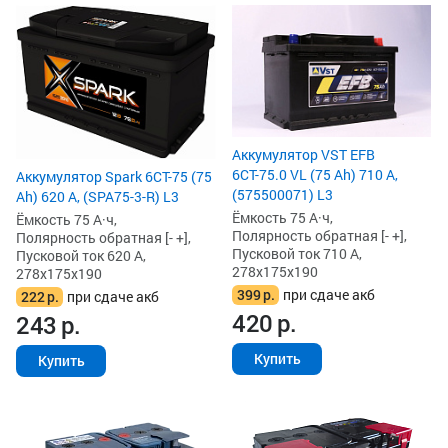
Аккумулятор VST EFB
6СТ-75.0 VL (75 Ah) 710 А,
Аккумулятор Spark 6СТ-75 (75
(575500071) L3
Ah) 620 А, (SPA75-3-R) L3
Ёмкость 75 А·ч,
Ёмкость 75 А·ч,
Полярность обратная [- +],
Полярность обратная [- +],
Пусковой ток 710 А,
Пусковой ток 620 А,
278x175x190
278x175x190
399
р.
при сдаче акб
222
р.
при сдаче акб
420
р.
243
р.
Купить
Купить