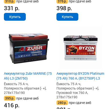
310
р.
при сдаче акб
376
р.
при сдаче акб
331
р.
398
р.
Купить
Купить
Аккумулятор Zubr MARINE (75
Аккумулятор BYZON Platinum
Ah) L3 (ZM750)
(75 Ah) 760 А, (BYZ750P) L3
Ёмкость 75 А·ч,
Ёмкость 75 А·ч,
Полярность обратная [- +],
Полярность обратная [- +],
278x175x190
Пусковой ток 760 А,
278x175x190
395
р.
при сдаче акб
280
р.
при сдаче акб
416
р.