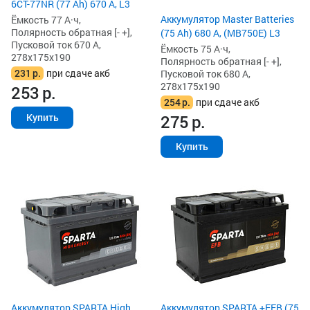
6СТ-77NR (77 Ah) 670 А, L3
Аккумулятор Master Batteries
Ёмкость 77 А·ч,
Полярность обратная [- +],
(75 Ah) 680 А, (MB750E) L3
Пусковой ток 670 А,
Ёмкость 75 А·ч,
278x175x190
Полярность обратная [- +],
231
р.
при сдаче акб
Пусковой ток 680 А,
278x175x190
253
р.
254
р.
при сдаче акб
275
р.
Купить
Купить
Аккумулятор SPARTA High
Аккумулятор SPARTA +EFB (75