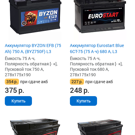
Аккумулятор BYZON EFB (75
Аккумулятор Eurostart Blue
Ah) 750 А, (BYZ750F) L3
6CT-75 (75 А·ч) 680 А, L3
Ёмкость 75 А·ч,
Ёмкость 75 А·ч,
Полярность обратная [- +],
Полярность обратная [- +],
Пусковой ток 750 А,
Пусковой ток 680 А,
278x175x190
278x175x190
354
р.
при сдаче акб
227
р.
при сдаче акб
375
р.
248
р.
Купить
Купить