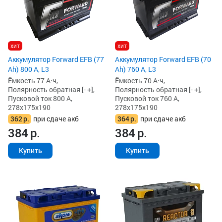
хит
хит
Аккумулятор Forward EFB (77
Аккумулятор Forward EFB (70
Ah) 800 А, L3
Ah) 760 А, L3
Ёмкость 77 А·ч,
Ёмкость 70 А·ч,
Полярность обратная [- +],
Полярность обратная [- +],
Пусковой ток 800 А,
Пусковой ток 760 А,
278x175x190
278x175x190
362
р.
при сдаче акб
364
р.
при сдаче акб
384
р.
384
р.
Купить
Купить