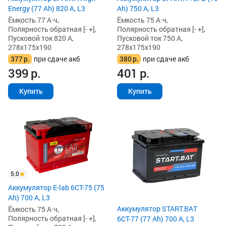
Energy (77 Ah) 820 А, L3
Ah) 750 А, L3
Ёмкость 77 А·ч,
Ёмкость 75 А·ч,
Полярность обратная [- +],
Полярность обратная [- +],
Пусковой ток 820 А,
Пусковой ток 750 А,
278x175x190
278x175x190
377
р.
при сдаче акб
380
р.
при сдаче акб
399
р.
401
р.
Купить
Купить
5.0
Аккумулятор E-lab 6СТ-75 (75
Ah) 700 А, L3
Аккумулятор START.BAT
Ёмкость 75 А·ч,
Полярность обратная [- +],
6СТ-77 (77 Ah) 700 А, L3