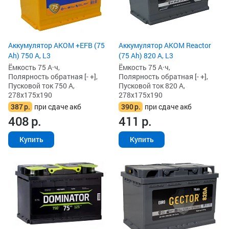
Аккумулятор AKOM +EFB (75
Аккумулятор AKOM Reactor
Ah) 750 А, L3
(75 Ah) 820 А, L3
Ёмкость 75 А·ч,
Ёмкость 75 А·ч,
Полярность обратная [- +],
Полярность обратная [- +],
Пусковой ток 750 А,
Пусковой ток 820 А,
278x175x190
278x175x190
387
р.
при сдаче акб
390
р.
при сдаче акб
408
р.
411
р.
Купить
Купить