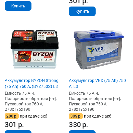
301
р.
Купить
Купить
Аккумулятор BYZON Strong
Аккумулятор VBD (75 Ah) 750
(75 Ah) 760 А, (BYZ750S) L3
А, L3
Ёмкость 75 А·ч,
Ёмкость 75 А·ч,
Полярность обратная [- +],
Полярность обратная [- +],
Пусковой ток 760 А,
Пусковой ток 750 А,
278x175x190
278x175x190
280
р.
при сдаче акб
309
р.
при сдаче акб
301
р.
330
р.