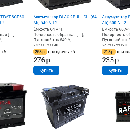
T.BAT 6СТ-60
Аккумулятор BLACK BULL SLI (64
Аккумулятор B
 L2
Ah) 640 А, L2
Ah) 600 А, L2
Ёмкость 64 А·ч,
Ёмкость 60 А·ч
я [- +],
Полярность обратная [- +],
Полярность обр
А,
Пусковой ток 640 А,
Пусковой ток 6
242x175x190
242x175x190
акб
258
р.
при сдаче акб
218
р.
при сд
276
р.
235
р.
Купить
Купить