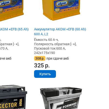
KOM +EFB (65 Ah)
Аккумулятор AKOM +EFB (60 Ah)
600 А, L2
,
Ёмкость 60 А·ч,
атная [- +],
Полярность обратная [- +],
70 А,
Пусковой ток 600 А,
242x175x190
аче акб
308
р.
при сдаче акб
325
р.
Купить