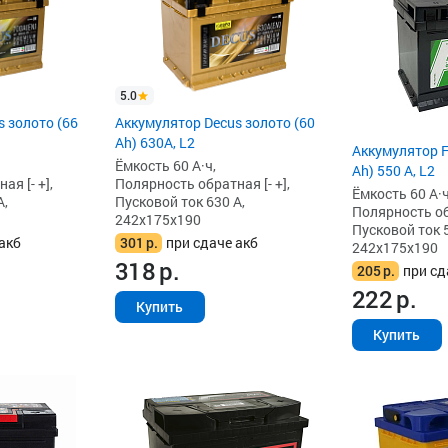
5.0
 золото (66
Аккумулятор Decus золото (60
Ah) 630A, L2
Аккумулятор F
Ёмкость 60 А·ч,
Ah) 550 А, L2
я [- +],
Полярность обратная [- +],
Ёмкость 60 А·ч
А,
Пусковой ток 630 А,
Полярность обр
242x175x190
Пусковой ток 5
акб
301
р.
при сдаче акб
242x175x190
318
р.
205
р.
при сд
222
р.
Купить
Купить