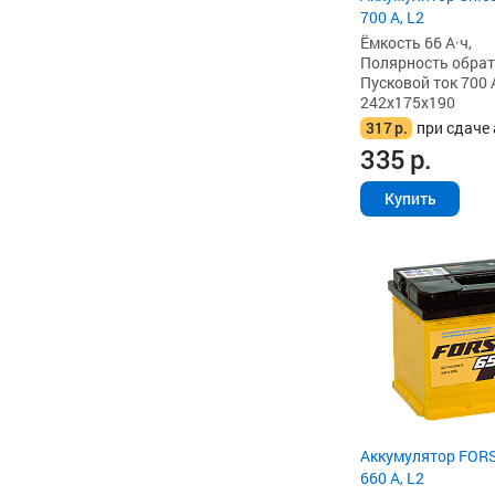
700 А, L2
Ёмкость 66 А·ч,
Полярность обратна
Пусковой ток 700 
242x175x190
317
р.
при сдаче 
335
р.
Купить
Аккумулятор FORS
660 А, L2