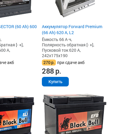
ECTOR (60 Ah) 600
Аккумулятор Forward Premium
(66 Ah) 620 А, L2
,
Ёмкость 66 А·ч,
атная [- +],
Полярность обратная [- +],
00 А,
Пусковой ток 620 А,
242x175x190
аче акб
270
р.
при сдаче акб
288
р.
Купить