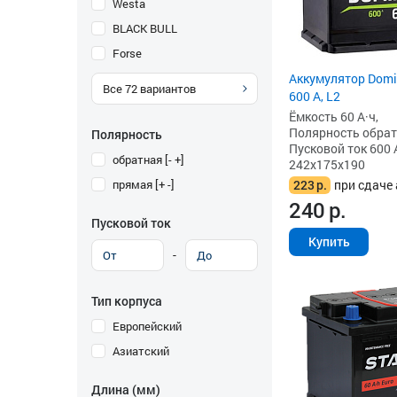
Westa
BLACK BULL
Forse
Аккумулятор Domin
Все
72
вариантов
600 А, L2
Ёмкость 60 А·ч,
Полярность обратна
Полярность
Пусковой ток 600 
обратная [- +]
242x175x190
прямая [+ -]
223
р.
при сдаче 
240
р.
Пусковой ток
Купить
-
Тип корпуса
Европейский
Азиатский
Длина (мм)