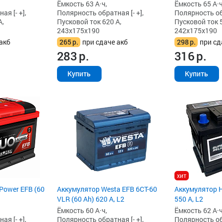
Ёмкость 63 А·ч,
Ёмкость 65 А·ч
я [- +],
Полярность обратная [- +],
Полярность обр
А,
Пусковой ток 620 А,
Пусковой ток 5
243x175x190
242x175x190
акб
265
р.
при сдаче акб
298
р.
при сд
283
р.
316
р.
Купить
Купить
хит
Power EFB (60
Аккумулятор Westa EFB 6СТ-60
Аккумулятор H
VLR (60 Ah) 620 А, L2
550 А, L2
Ёмкость 60 А·ч,
Ёмкость 62 А·ч
я [- +],
Полярность обратная [- +],
Полярность обр