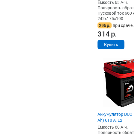
Ёмкость 65 А·ч,
Полярность обратна
Пусковой ток 660 
242x175x190
296
р.
при сдаче 
314
р.
Купить
Аккумулятор DUO 
Ah) 610 А, L2
Ёмкость 60 А·ч,
Полярность обратна