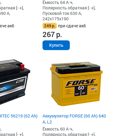
,
Ёмкость 64 А·ч,
атная [- +],
Полярность обратная [- +],
90 А,
Пусковой ток 630 А,
242x175x190
аче акб
249
р.
при сдаче акб
267
р.
Купить
ITEC 56219 (62 Ah)
Аккумулятор FORSE (60 Ah) 640
А, L2
,
Ёмкость 60 А·ч,
атная [- +],
Полярность обратная [- +],