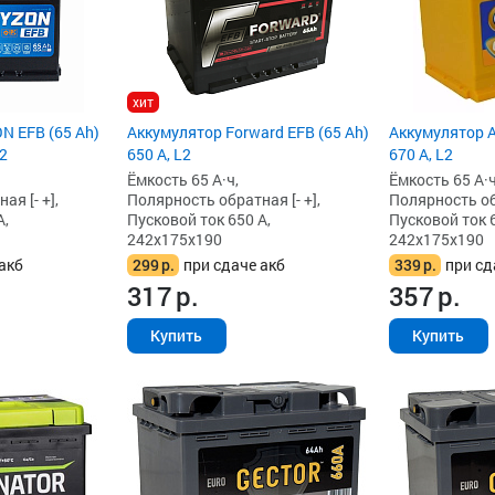
хит
N EFB (65 Ah)
Аккумулятор Forward EFB (65 Ah)
Аккумулятор A
L2
650 А, L2
670 А, L2
Ёмкость 65 А·ч,
Ёмкость 65 А·ч
я [- +],
Полярность обратная [- +],
Полярность обр
А,
Пусковой ток 650 А,
Пусковой ток 6
242x175x190
242x175x190
акб
299
р.
при сдаче акб
339
р.
при сд
317
р.
357
р.
Купить
Купить