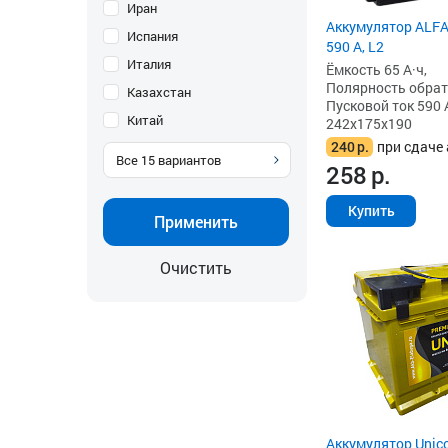
Иран
Аккумулятор ALFA 
Испания
590 А, L2
Италия
Ёмкость 65 А·ч,
Полярность обратна
Казахстан
Пусковой ток 590 
Китай
242x175x190
240
р.
при сдаче 
Все
15
вариантов
258
р.
Купить
Применить
Очистить
Аккумулятор Unico