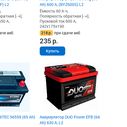
F) L2
Ah) 600 А, (BYZ600S) L2
,
Ёмкость 60 А·ч,
атная [- +],
Полярность обратная [- +],
50 А,
Пусковой ток 600 А,
242x175x190
аче акб
218
р.
при сдаче акб
235
р.
Купить
ITEC 56559 (65 Ah)
Аккумулятор DUO Power EFB (64
Ah) 630 А, L2