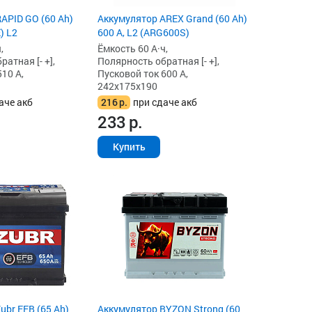
APID GO (60 Ah)
Аккумулятор AREX Grand (60 Ah)
) L2
600 А, L2 (ARG600S)
,
Ёмкость 60 А·ч,
атная [- +],
Полярность обратная [- +],
10 А,
Пусковой ток 600 А,
242x175x190
аче акб
216
р.
при сдаче акб
233
р.
Купить
ubr EFB (65 Ah)
Аккумулятор BYZON Strong (60