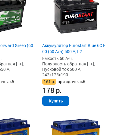
orward Green (60
Аккумулятор Eurostart Blue 6CT-
60 (60 А/ч) 500 А, L2
,
Ёмкость 60 А·ч,
атная [- +],
Полярность обратная [- +],
50 А,
Пусковой ток 500 А,
242x175x190
аче акб
161
р.
при сдаче акб
178
р.
Купить