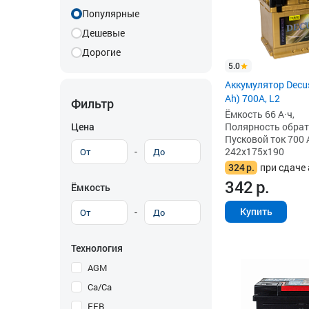
Популярные
Дешевые
Дорогие
5.0
Аккумулятор Decus
Ah) 700A, L2
Фильтр
Ёмкость 66 А·ч,
Цена
Полярность обратна
Пусковой ток 700 
-
242x175x190
324
р.
при сдаче 
342
р.
Ёмкость
Купить
-
Технология
AGM
Ca/Ca
EFB