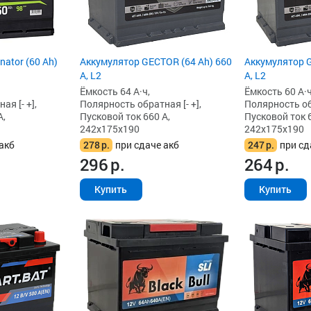
Аккумулятор GECTOR (64 Ah) 660
ator (60 Ah)
Аккумулятор G
А, L2
А, L2
Ёмкость 64 А·ч,
Ёмкость 60 А·ч
Полярность обратная [- +],
я [- +],
Полярность обр
Пусковой ток 660 А,
А,
Пусковой ток 6
242x175x190
242x175x190
278
р.
при сдаче акб
акб
247
р.
при сд
296
р.
264
р.
Купить
Купить