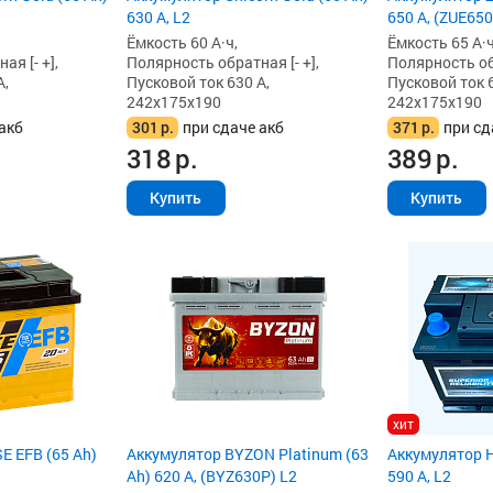
630 А, L2
650 А, (ZUE650
Ёмкость 60 А·ч,
Ёмкость 65 А·ч
я [- +],
Полярность обратная [- +],
Полярность обр
А,
Пусковой ток 630 А,
Пусковой ток 6
242x175x190
242x175x190
акб
301
р.
при сдаче акб
371
р.
при сд
318
р.
389
р.
Купить
Купить
хит
E EFB (65 Ah)
Аккумулятор BYZON Platinum (63
Аккумулятор H
Ah) 620 А, (BYZ630P) L2
590 А, L2