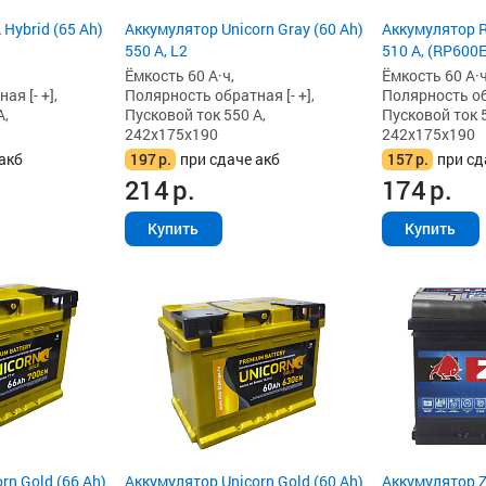
Hybrid (65 Ah)
Аккумулятор Unicorn Gray (60 Ah)
Аккумулятор R
550 А, L2
510 А, (RP600E
Ёмкость 60 А·ч,
Ёмкость 60 А·ч
я [- +],
Полярность обратная [- +],
Полярность обр
А,
Пусковой ток 550 А,
Пусковой ток 5
242x175x190
242x175x190
акб
197
р.
при сдаче акб
157
р.
при сд
214
р.
174
р.
Купить
Купить
rn Gold (66 Ah)
Аккумулятор Unicorn Gold (60 Ah)
Аккумулятор Z