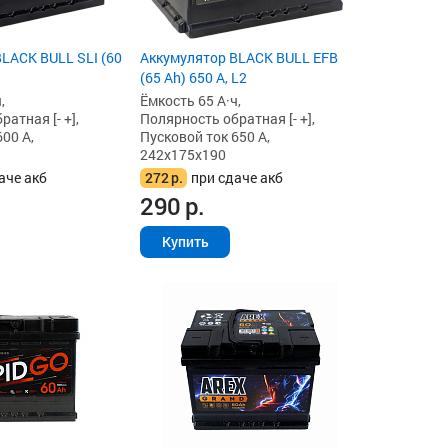
LACK BULL SLI (60
Аккумулятор BLACK BULL EFB
(65 Ah) 650 А, L2
,
Ёмкость 65 А·ч,
атная [- +],
Полярность обратная [- +],
00 А,
Пусковой ток 650 А,
242x175x190
аче акб
272
р.
при сдаче акб
290
р.
Купить