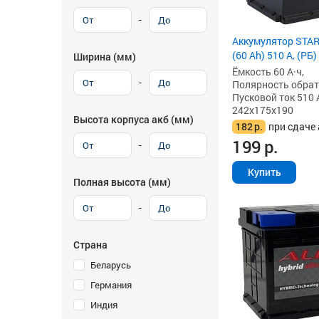
-
Аккумулятор STAR
(60 Ah) 510 А, (РБ)
Ширина (мм)
Ёмкость 60 А·ч,
-
Полярность обратна
Пусковой ток 510 
242x175x190
Высота корпуса акб (мм)
182
р.
при сдаче 
199
р.
-
Купить
Полная высота (мм)
-
Страна
Беларусь
Германия
Индия