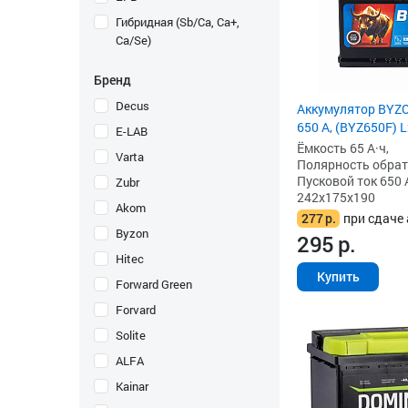
Гибридная (Sb/Ca, Ca+,
Ca/Se)
Бренд
Decus
Аккумулятор BYZO
650 А, (BYZ650F) 
E-LAB
Ёмкость 65 А·ч,
Varta
Полярность обратна
Пусковой ток 650 
Zubr
242x175x190
Akom
277
р.
при сдаче 
Byzon
295
р.
Hitec
Купить
Forward Green
Forvard
Solite
ALFA
Kainar