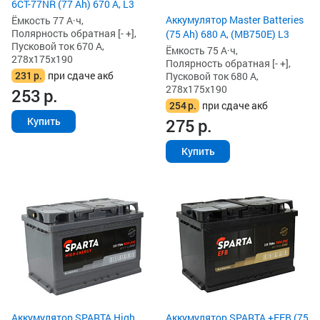
6СТ-77NR (77 Ah) 670 А, L3
Аккумулятор Master Batteries
Ёмкость 77 А·ч,
Полярность обратная [- +],
(75 Ah) 680 А, (MB750E) L3
Пусковой ток 670 А,
Ёмкость 75 А·ч,
278x175x190
Полярность обратная [- +],
231
р.
при сдаче акб
Пусковой ток 680 А,
278x175x190
253
р.
254
р.
при сдаче акб
275
р.
Купить
Купить
Аккумулятор SPARTA High
Аккумулятор SPARTA +EFB (75