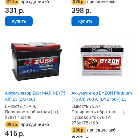
310
р.
при сдаче акб
376
р.
при сдаче акб
331
р.
398
р.
Купить
Купить
Аккумулятор Zubr MARINE (75
Аккумулятор BYZON Platinum
Ah) L3 (ZM750)
(75 Ah) 760 А, (BYZ750P) L3
Ёмкость 75 А·ч,
Ёмкость 75 А·ч,
Полярность обратная [- +],
Полярность обратная [- +],
278x175x190
Пусковой ток 760 А,
278x175x190
395
р.
при сдаче акб
280
р.
при сдаче акб
416
р.