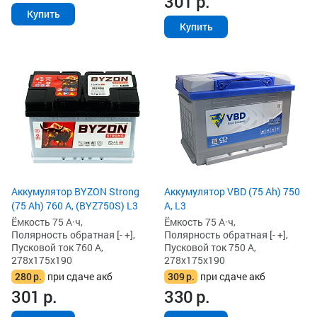
301
р.
Купить
Купить
Аккумулятор BYZON Strong
Аккумулятор VBD (75 Ah) 750
(75 Ah) 760 А, (BYZ750S) L3
А, L3
Ёмкость 75 А·ч,
Ёмкость 75 А·ч,
Полярность обратная [- +],
Полярность обратная [- +],
Пусковой ток 760 А,
Пусковой ток 750 А,
278x175x190
278x175x190
280
р.
при сдаче акб
309
р.
при сдаче акб
301
р.
330
р.