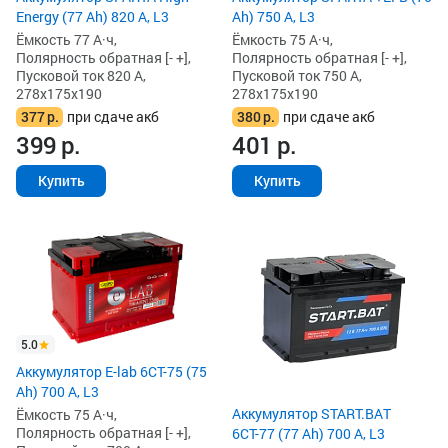
Energy (77 Ah) 820 А, L3
Ah) 750 А, L3
Ёмкость 77 А·ч,
Ёмкость 75 А·ч,
Полярность обратная [- +],
Полярность обратная [- +],
Пусковой ток 820 А,
Пусковой ток 750 А,
278x175x190
278x175x190
377
р.
при сдаче акб
380
р.
при сдаче акб
399
р.
401
р.
Купить
Купить
5.0
Аккумулятор E-lab 6СТ-75 (75
Ah) 700 А, L3
Аккумулятор START.BAT
Ёмкость 75 А·ч,
Полярность обратная [- +],
6СТ-77 (77 Ah) 700 А, L3