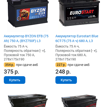
Аккумулятор BYZON EFB (75
Аккумулятор Eurostart Blue
Ah) 750 А, (BYZ750F) L3
6CT-75 (75 А·ч) 680 А, L3
Ёмкость 75 А·ч,
Ёмкость 75 А·ч,
Полярность обратная [- +],
Полярность обратная [- +],
Пусковой ток 750 А,
Пусковой ток 680 А,
278x175x190
278x175x190
354
р.
при сдаче акб
227
р.
при сдаче акб
375
р.
248
р.
Купить
Купить