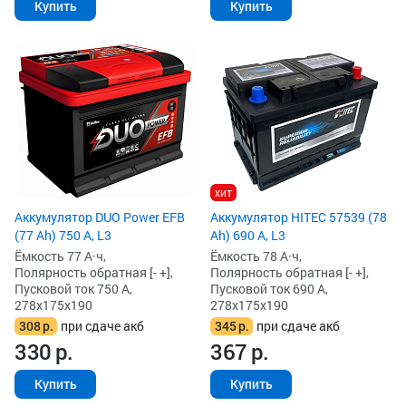
Купить
Купить
хит
Аккумулятор DUO Power EFB
Аккумулятор HITEC 57539 (78
(77 Ah) 750 А, L3
Ah) 690 А, L3
Ёмкость 77 А·ч,
Ёмкость 78 А·ч,
Полярность обратная [- +],
Полярность обратная [- +],
Пусковой ток 750 А,
Пусковой ток 690 А,
278x175x190
278x175x190
308
р.
при сдаче акб
345
р.
при сдаче акб
330
р.
367
р.
Купить
Купить