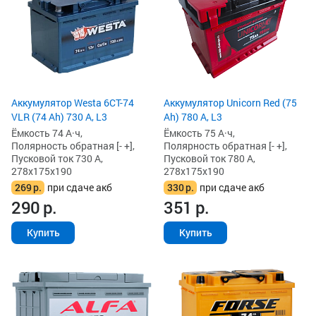
Аккумулятор Westa 6СТ-74
Аккумулятор Unicorn Red (75
VLR (74 Ah) 730 А, L3
Ah) 780 А, L3
Ёмкость 74 А·ч,
Ёмкость 75 А·ч,
Полярность обратная [- +],
Полярность обратная [- +],
Пусковой ток 730 А,
Пусковой ток 780 А,
278x175x190
278x175x190
269
р.
при сдаче акб
330
р.
при сдаче акб
290
р.
351
р.
Купить
Купить