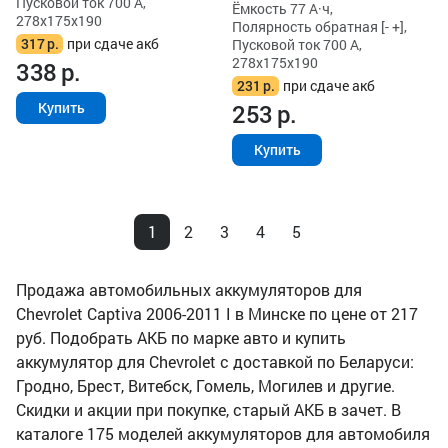
Пусковой ток 700 А,
Ёмкость 77 А·ч,
278x175x190
Полярность обратная [- +],
317
р.
при сдаче акб
Пусковой ток 700 А,
278x175x190
338
р.
231
р.
при сдаче акб
253
р.
Купить
Купить
1
2
3
4
5
Продажа автомобильных аккумуляторов для
Chevrolet Captiva 2006-2011 I в Минске по цене от 217
руб. Подобрать АКБ по марке авто и купить
аккумулятор для Chevrolet с доставкой по Беларуси:
Гродно, Брест, Витебск, Гомель, Могилев и другие.
Скидки и акции при покупке, старый АКБ в зачет. В
каталоге 175 моделей аккумуляторов для автомобиля