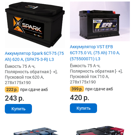
Аккумулятор VST EFB
6СТ-75.0 VL (75 Ah) 710 А,
Аккумулятор Spark 6СТ-75 (75
(575500071) L3
Ah) 620 А, (SPA75-3-R) L3
Ёмкость 75 А·ч,
Ёмкость 75 А·ч,
Полярность обратная [- +],
Полярность обратная [- +],
Пусковой ток 710 А,
Пусковой ток 620 А,
278x175x190
278x175x190
399
р.
при сдаче акб
222
р.
при сдаче акб
420
р.
243
р.
Купить
Купить