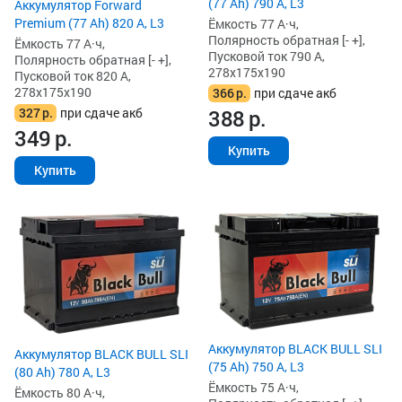
(77 Ah) 790 А, L3
Аккумулятор Forward
Premium (77 Ah) 820 А, L3
Ёмкость 77 А·ч,
Полярность обратная [- +],
Ёмкость 77 А·ч,
Пусковой ток 790 А,
Полярность обратная [- +],
278x175x190
Пусковой ток 820 А,
278x175x190
366
р.
при сдаче акб
327
р.
при сдаче акб
388
р.
349
р.
Купить
Купить
Аккумулятор BLACK BULL SLI
Аккумулятор BLACK BULL SLI
(75 Ah) 750 А, L3
(80 Ah) 780 А, L3
Ёмкость 75 А·ч,
Ёмкость 80 А·ч,