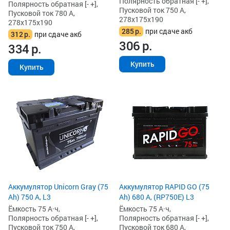
Полярность обратная [- +],
Полярность обратная [- +],
Пусковой ток 750 А,
Пусковой ток 780 А,
278x175x190
278x175x190
285
р.
при сдаче акб
312
р.
при сдаче акб
306
р.
334
р.
Купить
Купить
Аккумулятор Unicorn Gray (75
Аккумулятор RAPID GO (75
Ah) 750 А, L3
Ah) 680 А, (RP750E) L3
Ёмкость 75 А·ч,
Ёмкость 75 А·ч,
Полярность обратная [- +],
Полярность обратная [- +],
Пусковой ток 750 А,
Пусковой ток 680 А,