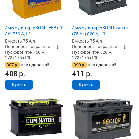
Аккумулятор AKOM +EFB (75
Аккумулятор AKOM Reactor
Ah) 750 А, L3
(75 Ah) 820 А, L3
Ёмкость 75 А·ч,
Ёмкость 75 А·ч,
Полярность обратная [- +],
Полярность обратная [- +],
Пусковой ток 750 А,
Пусковой ток 820 А,
278x175x190
278x175x190
387
р.
при сдаче акб
390
р.
при сдаче акб
408
р.
411
р.
Купить
Купить