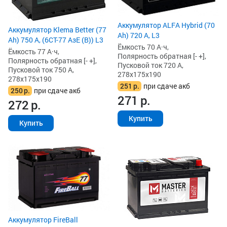
Аккумулятор ALFA Hybrid (70
Аккумулятор Klema Better (77
Ah) 720 А, L3
Ah) 750 А, (6СТ-77 АзЕ (B)) L3
Ёмкость 70 А·ч,
Ёмкость 77 А·ч,
Полярность обратная [- +],
Полярность обратная [- +],
Пусковой ток 720 А,
Пусковой ток 750 А,
278x175x190
278x175x190
251
р.
при сдаче акб
250
р.
при сдаче акб
271
р.
272
р.
Купить
Купить
Аккумулятор FireBall