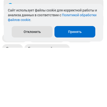
Telegram
Cайт использует файлы cookie для корректной работы и
анализа данных в соответствии с
Политикой обработки
файлов cookie
.
info@akkamulik.by
Отклонить
Принять
Доставка
Пункты выдачи
Магазины
Оплата
Безналичный расчет
Прием б/у акб
Информация
Отзывы
Контакты
© 2026. ООО «Аккамулик». 220056, Беларусь, г. Минск,
пр. Независимости, д.199.
УНП 192748524. Зарегистрирован в торговом реестре
№ 369712 от 01.03.2017