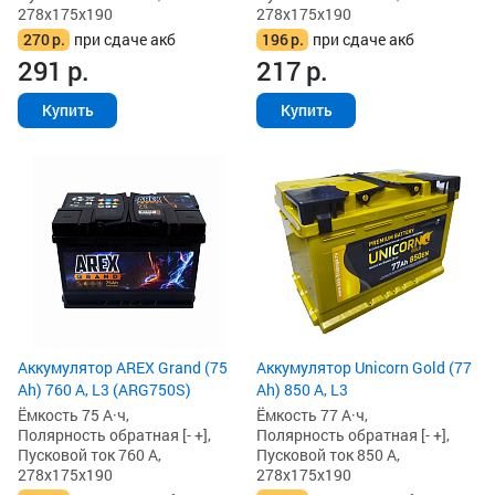
278x175x190
278x175x190
270
р.
при сдаче акб
196
р.
при сдаче акб
291
р.
217
р.
Купить
Купить
Аккумулятор AREX Grand (75
Аккумулятор Unicorn Gold (77
Ah) 760 А, L3 (ARG750S)
Ah) 850 А, L3
Ёмкость 75 А·ч,
Ёмкость 77 А·ч,
Полярность обратная [- +],
Полярность обратная [- +],
Пусковой ток 760 А,
Пусковой ток 850 А,
278x175x190
278x175x190