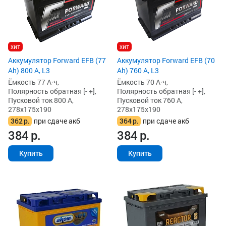
хит
хит
Аккумулятор Forward EFB (77
Аккумулятор Forward EFB (70
Ah) 800 А, L3
Ah) 760 А, L3
Ёмкость 77 А·ч,
Ёмкость 70 А·ч,
Полярность обратная [- +],
Полярность обратная [- +],
Пусковой ток 800 А,
Пусковой ток 760 А,
278x175x190
278x175x190
362
р.
при сдаче акб
364
р.
при сдаче акб
384
р.
384
р.
Купить
Купить