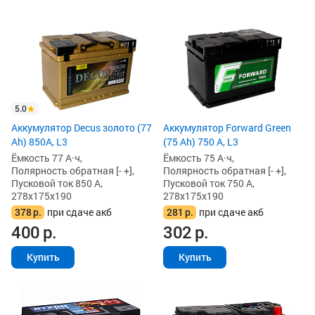
5.0
Аккумулятор Decus золото (77
Аккумулятор Forward Green
Ah) 850А, L3
(75 Ah) 750 А, L3
Ёмкость 77 А·ч,
Ёмкость 75 А·ч,
Полярность обратная [- +],
Полярность обратная [- +],
Пусковой ток 850 А,
Пусковой ток 750 А,
278x175x190
278x175x190
378
р.
при сдаче акб
281
р.
при сдаче акб
400
р.
302
р.
Купить
Купить