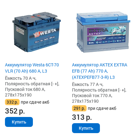
Аккумулятор Westa 6СТ-70
Аккумулятор AKTEX EXTRA
VLR (70 Ah) 680 А, L3
EFB (77 Ah) 770 А,
(ATEXPEFB77-3-R) L3
Ёмкость 70 А·ч,
Полярность обратная [- +],
Ёмкость 77 А·ч,
Пусковой ток 680 А,
Полярность обратная [- +],
278x175x190
Пусковой ток 770 А,
278x175x190
332
р.
при сдаче акб
291
р.
при сдаче акб
352
р.
313
р.
Купить
Купить