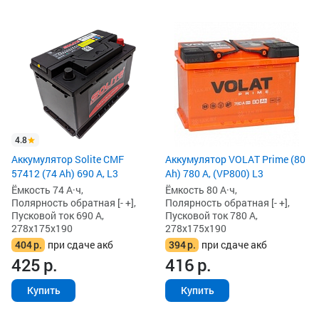
4.8
Аккумулятор Solite CMF
Аккумулятор VOLAT Prime (80
57412 (74 Ah) 690 А, L3
Ah) 780 А, (VP800) L3
Ёмкость 74 А·ч,
Ёмкость 80 А·ч,
Полярность обратная [- +],
Полярность обратная [- +],
Пусковой ток 690 А,
Пусковой ток 780 А,
278x175x190
278x175x190
404
р.
при сдаче акб
394
р.
при сдаче акб
425
р.
416
р.
Купить
Купить