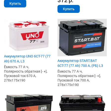
372
р.
Купить
Купить
Аккумулятор UNO 6СТ-77 (77
Аккумулятор START.BAT
Ah) 670 А, L3
6СТ-77 (77 Ah) 700 А, (РБ) L3
Ёмкость 77 А·ч,
Ёмкость 77 А·ч,
Полярность обратная [- +],
Полярность обратная [- +],
Пусковой ток 670 А,
Пусковой ток 700 А,
278x175x190
278x175x190