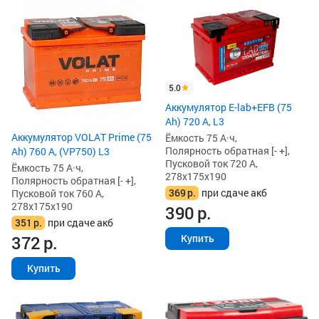
5.0
Аккумулятор E-lab+EFB (75
Ah) 720 А, L3
Аккумулятор VOLAT Prime (75
Ёмкость 75 А·ч,
Полярность обратная [- +],
Ah) 760 А, (VP750) L3
Пусковой ток 720 А,
Ёмкость 75 А·ч,
278x175x190
Полярность обратная [- +],
369
р.
при сдаче акб
Пусковой ток 760 А,
278x175x190
390
р.
351
р.
при сдаче акб
Купить
372
р.
Купить