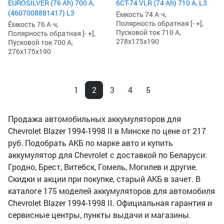
EUROSILVER (76 Ah) 700 А,
6СТ-74 VLR (74 Ah) 710 А, L3
(4607008881417) L3
Ёмкость 74 А·ч,
Полярность обратная [- +],
Ёмкость 76 А·ч,
Пусковой ток 710 А,
Полярность обратная [- +],
278x175x190
Пусковой ток 700 А,
276x175x190
1
2
3
4
5
Продажа автомобильных аккумуляторов для
Chevrolet Blazer 1994-1998 II в Минске по цене от 217
руб. Подобрать АКБ по марке авто и купить
аккумулятор для Chevrolet с доставкой по Беларуси:
Гродно, Брест, Витебск, Гомель, Могилев и другие.
Скидки и акции при покупке, старый АКБ в зачет. В
каталоге 175 моделей аккумуляторов для автомобиля
Chevrolet Blazer 1994-1998 II. Официальная гарантия и
сервисные центры, пункты выдачи и магазины.