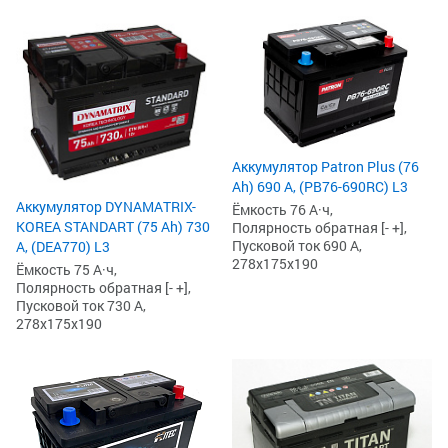
Аккумулятор Patron Plus (76
Ah) 690 А, (PB76-690RC) L3
Аккумулятор DYNAMATRIX-
Ёмкость 76 А·ч,
KOREA STANDART (75 Ah) 730
Полярность обратная [- +],
Пусковой ток 690 А,
А, (DEA770) L3
278x175x190
Ёмкость 75 А·ч,
Полярность обратная [- +],
Пусковой ток 730 А,
278x175x190