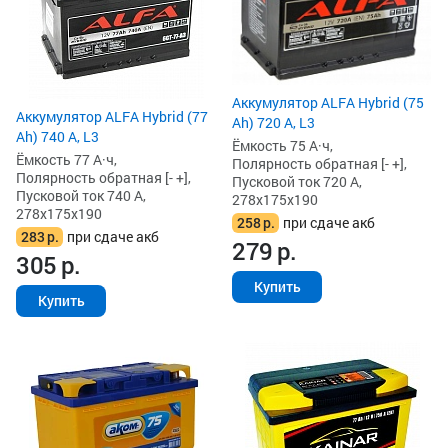
Аккумулятор ALFA Hybrid (75
Аккумулятор ALFA Hybrid (77
Ah) 720 А, L3
Ah) 740 А, L3
Ёмкость 75 А·ч,
Ёмкость 77 А·ч,
Полярность обратная [- +],
Полярность обратная [- +],
Пусковой ток 720 А,
Пусковой ток 740 А,
278x175x190
278x175x190
258
р.
при сдаче акб
283
р.
при сдаче акб
279
р.
305
р.
Купить
Купить