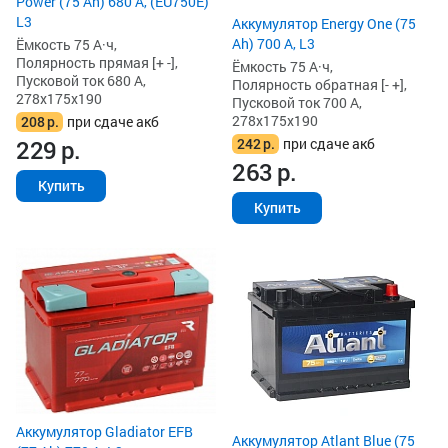
Power (75 Ah) 680 А, (EU750E)
L3
Аккумулятор Energy One (75
Ah) 700 А, L3
Ёмкость 75 А·ч,
Полярность прямая [+ -],
Ёмкость 75 А·ч,
Пусковой ток 680 А,
Полярность обратная [- +],
278x175x190
Пусковой ток 700 А,
278x175x190
208
р.
при сдаче акб
242
р.
при сдаче акб
229
р.
263
р.
Купить
Купить
Аккумулятор Gladiator EFB
Аккумулятор Atlant Blue (75