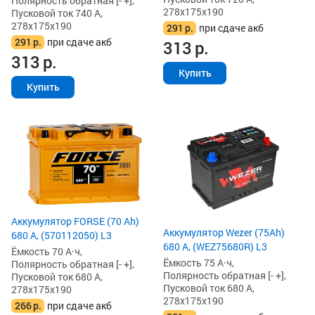
Полярность обратная [- +],
278x175x190
Пусковой ток 740 А,
278x175x190
291
р.
при сдаче акб
291
р.
при сдаче акб
313
р.
313
р.
Купить
Купить
Аккумулятор FORSE (70 Ah)
Аккумулятор Wezer (75Ah)
680 А, (570112050) L3
680 А, (WEZ75680R) L3
Ёмкость 70 А·ч,
Ёмкость 75 А·ч,
Полярность обратная [- +],
Полярность обратная [- +],
Пусковой ток 680 А,
Пусковой ток 680 А,
278x175x190
278x175x190
266
р.
при сдаче акб