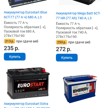
Аккумулятор Eurostart Blue
Аккумулятор Mega Batt 6CT-
6CT-77 (77 А·ч) 680 А, L3
77 NR (77 Ah) 740 А, L3
Ёмкость 77 А·ч,
Ёмкость 77 А·ч,
Полярность обратная [- +],
Полярность обратная [- +],
Пусковой ток 680 А,
Пусковой ток 740 А,
278x175x190
278x175x190
213
р.
при сдаче акб
250
р.
при сдаче акб
235
р.
272
р.
Купить
Купить
Аккумулятор Eurostart Extra