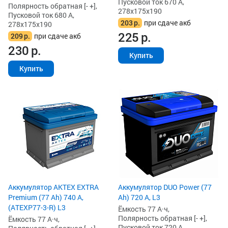
Пусковой ток 670 А,
Полярность обратная [- +],
278x175x190
Пусковой ток 680 А,
203
р.
при сдаче акб
278x175x190
225
р.
209
р.
при сдаче акб
230
р.
Купить
Купить
Аккумулятор AKTEX EXTRA
Аккумулятор DUO Power (77
Premium (77 Ah) 740 А,
Ah) 720 А, L3
(ATEXP77-3-R) L3
Ёмкость 77 А·ч,
Полярность обратная [- +],
Ёмкость 77 А·ч,
Пусковой ток 720 А,