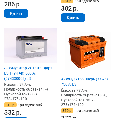
281
р.
при сдаче акб
286
р.
302
р.
Купить
Купить
Аккумулятор VST Стандарт
L3-1 (74 Ah) 680 А,
(574300068) L3
Аккумулятор Зверь (77 Ah)
750 А, L3
Ёмкость 74 А·ч,
Полярность обратная [- +],
Ёмкость 77 А·ч,
Пусковой ток 680 А,
Полярность обратная [- +],
278x175x190
Пусковой ток 750 А,
278x175x190
311
р.
при сдаче акб
350
р.
при сдаче акб
332
р.