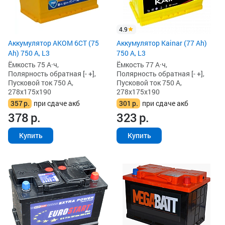
4.9
Аккумулятор AKOM 6СТ (75
Аккумулятор Kainar (77 Ah)
Ah) 750 А, L3
750 А, L3
Ёмкость 75 А·ч,
Ёмкость 77 А·ч,
Полярность обратная [- +],
Полярность обратная [- +],
Пусковой ток 750 А,
Пусковой ток 750 А,
278x175x190
278x175x190
357
р.
при сдаче акб
301
р.
при сдаче акб
378
р.
323
р.
Купить
Купить