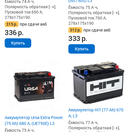
(NS750S) L3
Ёмкость 74 А·ч,
Полярность обратная [- +],
Ёмкость 75 А·ч,
Пусковой ток 650 А,
Полярность обратная [- +],
278x175x190
Пусковой ток 760 А,
278x175x190
315
р.
при сдаче акб
312
р.
при сдаче акб
336
р.
333
р.
Купить
Купить
Аккумулятор HIT (77 Ah) 670
А, L3
Аккумулятор Ursa Extra Power
Ёмкость 77 А·ч,
(75 Ah) 680 А, (UE750E) L3
Полярность обратная [- +],
Ёмкость 75 А·ч,