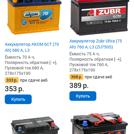
Аккумулятор Zubr Ultra (75
Аккумулятор AKOM 6СТ (70
Ah) 760 А, L3 (ZU750S)
Ah) 680 А, L3
Ёмкость 75 А·ч,
Ёмкость 70 А·ч,
Полярность обратная [- +],
Полярность обратная [- +],
Пусковой ток 760 А,
Пусковой ток 680 А,
278x175x190
278x175x190
368
р.
при сдаче акб
333
р.
при сдаче акб
389
р.
353
р.
Купить
Купить