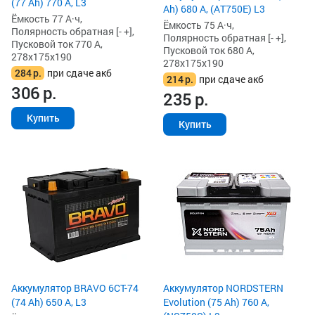
(77 Ah) 770 А, L3
Ah) 680 А, (AT750E) L3
Ёмкость 77 А·ч,
Ёмкость 75 А·ч,
Полярность обратная [- +],
Полярность обратная [- +],
Пусковой ток 770 А,
Пусковой ток 680 А,
278x175x190
278x175x190
284
р.
при сдаче акб
214
р.
при сдаче акб
306
р.
235
р.
Купить
Купить
Аккумулятор BRAVO 6CT-74
Аккумулятор NORDSTERN
(74 Ah) 650 А, L3
Evolution (75 Ah) 760 А,