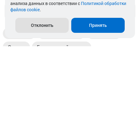
анализа данных в соответствии с
Политикой обработки
файлов cookie
.
info@akkamulik.by
Отклонить
Принять
Доставка
Пункты выдачи
Магазины
Оплата
Безналичный расчет
Прием б/у акб
Информация
Отзывы
Контакты
© 2026. ООО «Аккамулик». 220056, Беларусь, г. Минск,
пр. Независимости, д.199.
УНП 192748524. Зарегистрирован в торговом реестре
№ 369712 от 01.03.2017