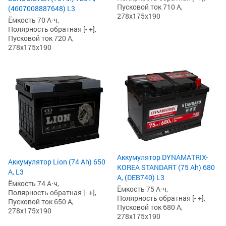
Пусковой ток 710 А,
(4607008887648) L3
278x175x190
Ёмкость 70 А·ч,
Полярность обратная [- +],
Пусковой ток 720 А,
278x175x190
Аккумулятор DYNAMATRIX-
Аккумулятор Lion (74 Ah) 650
KOREA STANDART (75 Ah) 680
А, L3
А, (DEB740) L3
Ёмкость 74 А·ч,
Ёмкость 75 А·ч,
Полярность обратная [- +],
Полярность обратная [- +],
Пусковой ток 650 А,
Пусковой ток 680 А,
278x175x190
278x175x190