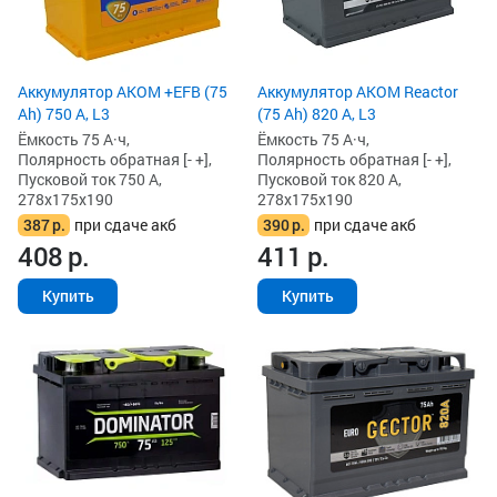
Аккумулятор AKOM +EFB (75
Аккумулятор AKOM Reactor
Ah) 750 А, L3
(75 Ah) 820 А, L3
Ёмкость 75 А·ч,
Ёмкость 75 А·ч,
Полярность обратная [- +],
Полярность обратная [- +],
Пусковой ток 750 А,
Пусковой ток 820 А,
278x175x190
278x175x190
387
р.
при сдаче акб
390
р.
при сдаче акб
408
р.
411
р.
Купить
Купить