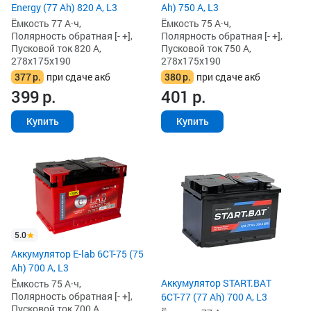
Energy (77 Ah) 820 А, L3
Ah) 750 А, L3
Ёмкость 77 А·ч,
Ёмкость 75 А·ч,
Полярность обратная [- +],
Полярность обратная [- +],
Пусковой ток 820 А,
Пусковой ток 750 А,
278x175x190
278x175x190
377
р.
при сдаче акб
380
р.
при сдаче акб
399
р.
401
р.
Купить
Купить
5.0
Аккумулятор E-lab 6СТ-75 (75
Ah) 700 А, L3
Аккумулятор START.BAT
Ёмкость 75 А·ч,
Полярность обратная [- +],
6СТ-77 (77 Ah) 700 А, L3
Пусковой ток 700 А,