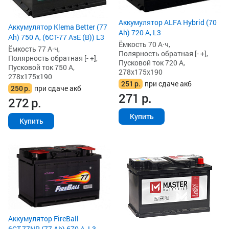
Аккумулятор ALFA Hybrid (70
Аккумулятор Klema Better (77
Ah) 720 А, L3
Ah) 750 А, (6СТ-77 АзЕ (B)) L3
Ёмкость 70 А·ч,
Ёмкость 77 А·ч,
Полярность обратная [- +],
Полярность обратная [- +],
Пусковой ток 720 А,
Пусковой ток 750 А,
278x175x190
278x175x190
251
р.
при сдаче акб
250
р.
при сдаче акб
271
р.
272
р.
Купить
Купить
Аккумулятор FireBall
6СТ-77NR (77 Ah) 670 А, L3