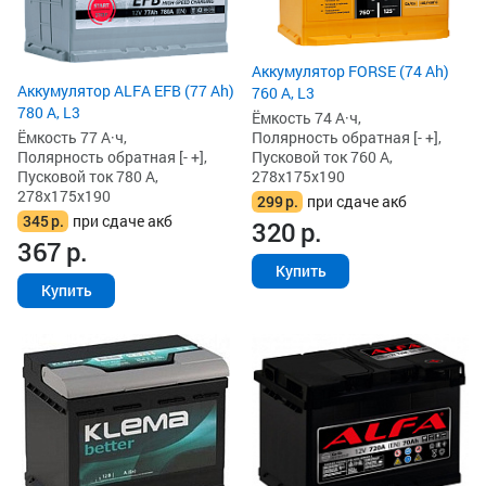
Аккумулятор FORSE (74 Ah)
Аккумулятор ALFA EFB (77 Ah)
760 А, L3
780 А, L3
Ёмкость 74 А·ч,
Ёмкость 77 А·ч,
Полярность обратная [- +],
Полярность обратная [- +],
Пусковой ток 760 А,
Пусковой ток 780 А,
278x175x190
278x175x190
299
р.
при сдаче акб
345
р.
при сдаче акб
320
р.
367
р.
Купить
Купить