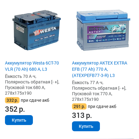
Аккумулятор Westa 6СТ-70
Аккумулятор AKTEX EXTRA
VLR (70 Ah) 680 А, L3
EFB (77 Ah) 770 А,
(ATEXPEFB77-3-R) L3
Ёмкость 70 А·ч,
Полярность обратная [- +],
Ёмкость 77 А·ч,
Пусковой ток 680 А,
Полярность обратная [- +],
278x175x190
Пусковой ток 770 А,
278x175x190
332
р.
при сдаче акб
291
р.
при сдаче акб
352
р.
313
р.
Купить
Купить