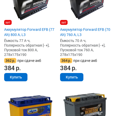
хит
хит
Аккумулятор Forward EFB (77
Аккумулятор Forward EFB (70
Ah) 800 А, L3
Ah) 760 А, L3
Ёмкость 77 А·ч,
Ёмкость 70 А·ч,
Полярность обратная [- +],
Полярность обратная [- +],
Пусковой ток 800 А,
Пусковой ток 760 А,
278x175x190
278x175x190
362
р.
при сдаче акб
364
р.
при сдаче акб
384
р.
384
р.
Купить
Купить