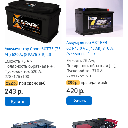
Аккумулятор VST EFB
6СТ-75.0 VL (75 Ah) 710 А,
Аккумулятор Spark 6СТ-75 (75
(575500071) L3
Ah) 620 А, (SPA75-3-R) L3
Ёмкость 75 А·ч,
Ёмкость 75 А·ч,
Полярность обратная [- +],
Полярность обратная [- +],
Пусковой ток 710 А,
Пусковой ток 620 А,
278x175x190
278x175x190
399
р.
при сдаче акб
222
р.
при сдаче акб
420
р.
243
р.
Купить
Купить