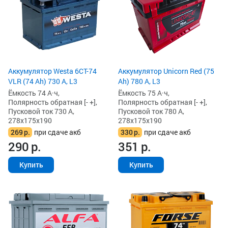
Аккумулятор Westa 6СТ-74
Аккумулятор Unicorn Red (75
VLR (74 Ah) 730 А, L3
Ah) 780 А, L3
Ёмкость 74 А·ч,
Ёмкость 75 А·ч,
Полярность обратная [- +],
Полярность обратная [- +],
Пусковой ток 730 А,
Пусковой ток 780 А,
278x175x190
278x175x190
269
р.
при сдаче акб
330
р.
при сдаче акб
290
р.
351
р.
Купить
Купить