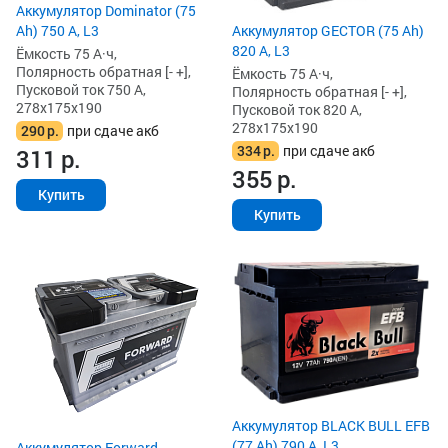
Аккумулятор Dominator (75
Ah) 750 А, L3
Аккумулятор GECTOR (75 Ah)
820 А, L3
Ёмкость 75 А·ч,
Полярность обратная [- +],
Ёмкость 75 А·ч,
Пусковой ток 750 А,
Полярность обратная [- +],
278x175x190
Пусковой ток 820 А,
278x175x190
290
р.
при сдаче акб
334
р.
при сдаче акб
311
р.
355
р.
Купить
Купить
Аккумулятор BLACK BULL EFB
(77 Ah) 790 А, L3
Аккумулятор Forward