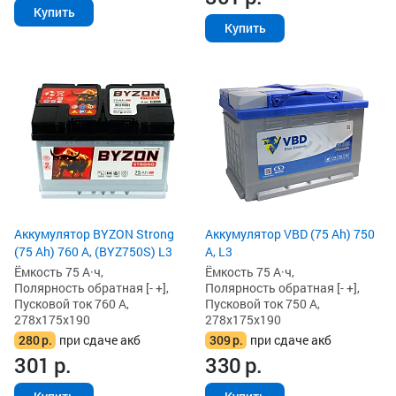
Купить
Купить
Аккумулятор BYZON Strong
Аккумулятор VBD (75 Ah) 750
(75 Ah) 760 А, (BYZ750S) L3
А, L3
Ёмкость 75 А·ч,
Ёмкость 75 А·ч,
Полярность обратная [- +],
Полярность обратная [- +],
Пусковой ток 760 А,
Пусковой ток 750 А,
278x175x190
278x175x190
280
р.
при сдаче акб
309
р.
при сдаче акб
301
р.
330
р.