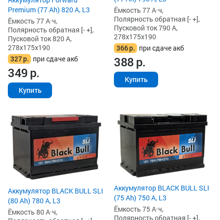
Premium (77 Ah) 820 А, L3
Ёмкость 77 А·ч,
Полярность обратная [- +],
Ёмкость 77 А·ч,
Пусковой ток 790 А,
Полярность обратная [- +],
278x175x190
Пусковой ток 820 А,
278x175x190
366
р.
при сдаче акб
327
р.
при сдаче акб
388
р.
349
р.
Купить
Купить
Аккумулятор BLACK BULL SLI
Аккумулятор BLACK BULL SLI
(75 Ah) 750 А, L3
(80 Ah) 780 А, L3
Ёмкость 75 А·ч,
Ёмкость 80 А·ч,
Полярность обратная [- +],