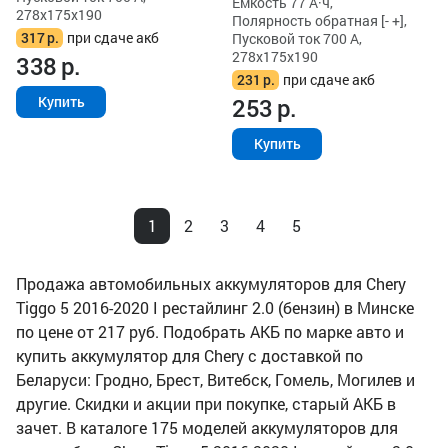
Ёмкость 77 А·ч,
278x175x190
Полярность обратная [- +],
317
р.
при сдаче акб
Пусковой ток 700 А,
278x175x190
338
р.
231
р.
при сдаче акб
253
р.
Купить
Купить
1
2
3
4
5
Продажа автомобильных аккумуляторов для Chery
Tiggo 5 2016-2020 I рестайлинг 2.0 (бензин) в Минске
по цене от 217 руб. Подобрать АКБ по марке авто и
купить аккумулятор для Chery с доставкой по
Беларуси: Гродно, Брест, Витебск, Гомель, Могилев и
другие. Скидки и акции при покупке, старый АКБ в
зачет. В каталоге 175 моделей аккумуляторов для