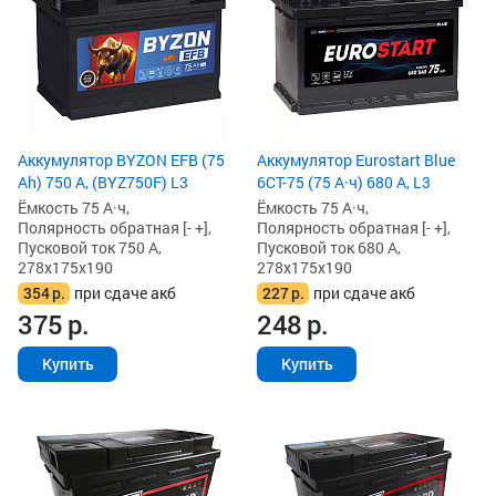
Аккумулятор BYZON EFB (75
Аккумулятор Eurostart Blue
Ah) 750 А, (BYZ750F) L3
6CT-75 (75 А·ч) 680 А, L3
Ёмкость 75 А·ч,
Ёмкость 75 А·ч,
Полярность обратная [- +],
Полярность обратная [- +],
Пусковой ток 750 А,
Пусковой ток 680 А,
278x175x190
278x175x190
354
р.
при сдаче акб
227
р.
при сдаче акб
375
р.
248
р.
Купить
Купить