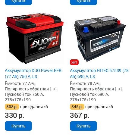
Купить
Купить
хит
Аккумулятор DUO Power EFB
Аккумулятор HITEC 57539 (78
(77 Ah) 750 А, L3
Ah) 690 А, L3
Ёмкость 77 А·ч,
Ёмкость 78 А·ч,
Полярность обратная [- +],
Полярность обратная [- +],
Пусковой ток 750 А,
Пусковой ток 690 А,
278x175x190
278x175x190
308
р.
при сдаче акб
345
р.
при сдаче акб
330
р.
367
р.
Купить
Купить