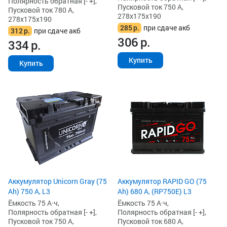
Полярность обратная [- +],
Пусковой ток 750 А,
Пусковой ток 780 А,
278x175x190
278x175x190
285
р.
при сдаче акб
312
р.
при сдаче акб
306
р.
334
р.
Купить
Купить
Аккумулятор Unicorn Gray (75
Аккумулятор RAPID GO (75
Ah) 750 А, L3
Ah) 680 А, (RP750E) L3
Ёмкость 75 А·ч,
Ёмкость 75 А·ч,
Полярность обратная [- +],
Полярность обратная [- +],
Пусковой ток 750 А,
Пусковой ток 680 А,