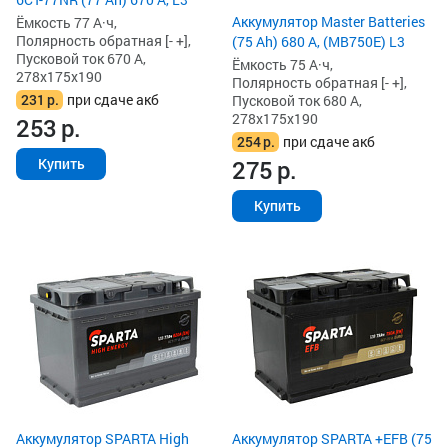
Аккумулятор Master Batteries
Ёмкость 77 А·ч,
Полярность обратная [- +],
(75 Ah) 680 А, (MB750E) L3
Пусковой ток 670 А,
Ёмкость 75 А·ч,
278x175x190
Полярность обратная [- +],
231
р.
при сдаче акб
Пусковой ток 680 А,
278x175x190
253
р.
254
р.
при сдаче акб
275
р.
Купить
Купить
Аккумулятор SPARTA High
Аккумулятор SPARTA +EFB (75