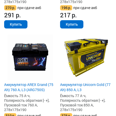
278x175x190
278x175x190
270
р.
при сдаче акб
196
р.
при сдаче акб
291
р.
217
р.
Купить
Купить
Аккумулятор AREX Grand (75
Аккумулятор Unicorn Gold (77
Ah) 760 А, L3 (ARG750S)
Ah) 850 А, L3
Ёмкость 75 А·ч,
Ёмкость 77 А·ч,
Полярность обратная [- +],
Полярность обратная [- +],
Пусковой ток 760 А,
Пусковой ток 850 А,
278x175x190
278x175x190
310
р.
при сдаче акб
376
р.
при сдаче акб