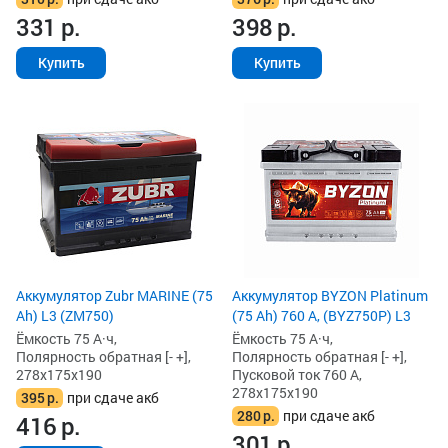
331
р.
398
р.
Купить
Купить
Аккумулятор Zubr MARINE (75
Аккумулятор BYZON Platinum
Ah) L3 (ZM750)
(75 Ah) 760 А, (BYZ750P) L3
Ёмкость 75 А·ч,
Ёмкость 75 А·ч,
Полярность обратная [- +],
Полярность обратная [- +],
278x175x190
Пусковой ток 760 А,
278x175x190
395
р.
при сдаче акб
280
р.
при сдаче акб
416
р.
301
р.