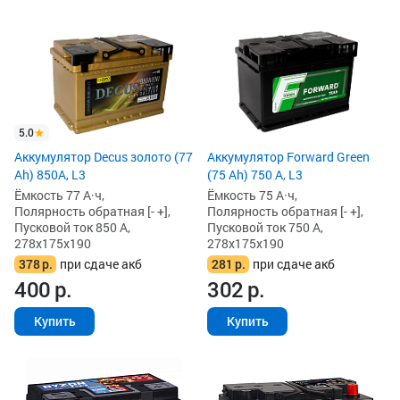
5.0
Аккумулятор Decus золото (77
Аккумулятор Forward Green
Ah) 850А, L3
(75 Ah) 750 А, L3
Ёмкость 77 А·ч,
Ёмкость 75 А·ч,
Полярность обратная [- +],
Полярность обратная [- +],
Пусковой ток 850 А,
Пусковой ток 750 А,
278x175x190
278x175x190
378
р.
при сдаче акб
281
р.
при сдаче акб
400
р.
302
р.
Купить
Купить