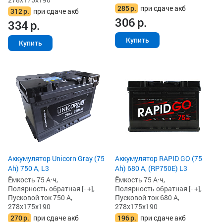
285
р.
при сдаче акб
312
р.
при сдаче акб
306
р.
334
р.
Купить
Купить
Аккумулятор Unicorn Gray (75
Аккумулятор RAPID GO (75
Ah) 750 А, L3
Ah) 680 А, (RP750E) L3
Ёмкость 75 А·ч,
Ёмкость 75 А·ч,
Полярность обратная [- +],
Полярность обратная [- +],
Пусковой ток 750 А,
Пусковой ток 680 А,
278x175x190
278x175x190
270
р.
при сдаче акб
196
р.
при сдаче акб