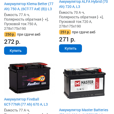
Аккумулятор ALFA Hybrid (70
Аккумулятор Klema Better (77
Ah) 720 А, L3
Ah) 750 А, (6СТ-77 АзЕ (B)) L3
Ёмкость 70 А·ч,
Ёмкость 77 А·ч,
Полярность обратная [- +],
Полярность обратная [- +],
Пусковой ток 720 А,
Пусковой ток 750 А,
278x175x190
278x175x190
251
р.
при сдаче акб
250
р.
при сдаче акб
271
р.
272
р.
Купить
Купить
Аккумулятор FireBall
6СТ-77NR (77 Ah) 670 А, L3
Аккумулятор Master Batteries
Ёмкость 77 А·ч,