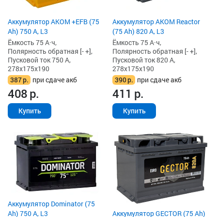
Аккумулятор AKOM +EFB (75
Аккумулятор AKOM Reactor
Ah) 750 А, L3
(75 Ah) 820 А, L3
Ёмкость 75 А·ч,
Ёмкость 75 А·ч,
Полярность обратная [- +],
Полярность обратная [- +],
Пусковой ток 750 А,
Пусковой ток 820 А,
278x175x190
278x175x190
387
р.
при сдаче акб
390
р.
при сдаче акб
408
р.
411
р.
Купить
Купить
Аккумулятор Dominator (75
Ah) 750 А, L3
Аккумулятор GECTOR (75 Ah)