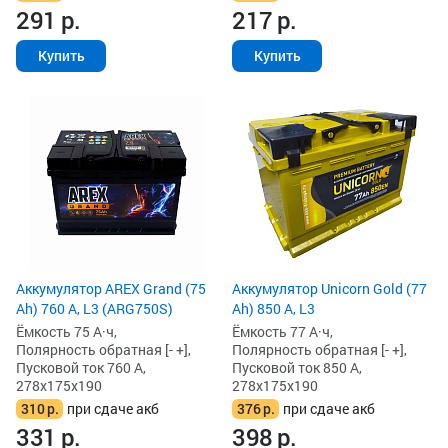
291
р.
217
р.
Купить
Купить
Аккумулятор AREX Grand (75
Аккумулятор Unicorn Gold (77
Ah) 760 А, L3 (ARG750S)
Ah) 850 А, L3
Ёмкость 75 А·ч,
Ёмкость 77 А·ч,
Полярность обратная [- +],
Полярность обратная [- +],
Пусковой ток 760 А,
Пусковой ток 850 А,
278x175x190
278x175x190
310
р.
при сдаче акб
376
р.
при сдаче акб
331
р.
398
р.