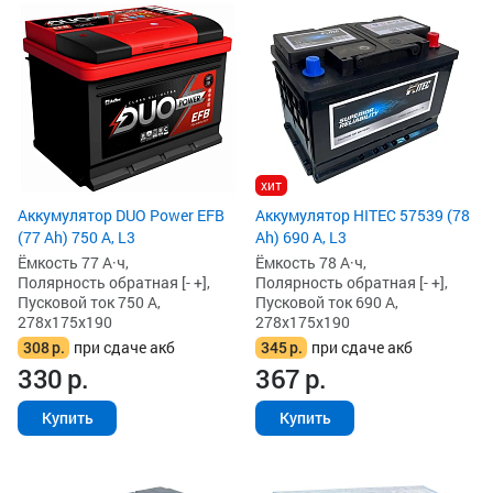
хит
Аккумулятор DUO Power EFB
Аккумулятор HITEC 57539 (78
(77 Ah) 750 А, L3
Ah) 690 А, L3
Ёмкость 77 А·ч,
Ёмкость 78 А·ч,
Полярность обратная [- +],
Полярность обратная [- +],
Пусковой ток 750 А,
Пусковой ток 690 А,
278x175x190
278x175x190
308
р.
при сдаче акб
345
р.
при сдаче акб
330
р.
367
р.
Купить
Купить