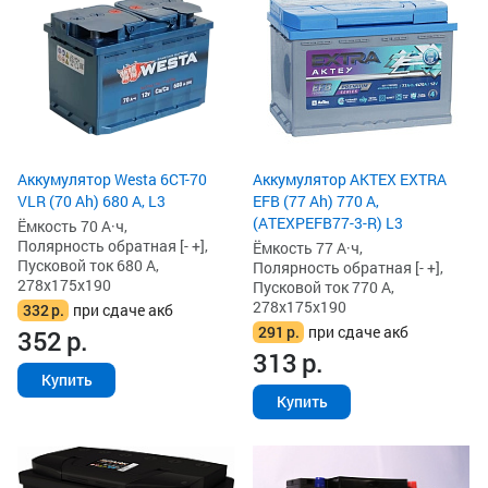
Аккумулятор Westa 6СТ-70
Аккумулятор AKTEX EXTRA
VLR (70 Ah) 680 А, L3
EFB (77 Ah) 770 А,
(ATEXPEFB77-3-R) L3
Ёмкость 70 А·ч,
Полярность обратная [- +],
Ёмкость 77 А·ч,
Пусковой ток 680 А,
Полярность обратная [- +],
278x175x190
Пусковой ток 770 А,
278x175x190
332
р.
при сдаче акб
291
р.
при сдаче акб
352
р.
313
р.
Купить
Купить