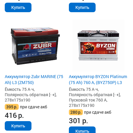
Купить
Купить
Аккумулятор Zubr MARINE (75
Аккумулятор BYZON Platinum
Ah) L3 (ZM750)
(75 Ah) 760 А, (BYZ750P) L3
Ёмкость 75 А·ч,
Ёмкость 75 А·ч,
Полярность обратная [- +],
Полярность обратная [- +],
278x175x190
Пусковой ток 760 А,
278x175x190
395
р.
при сдаче акб
280
р.
при сдаче акб
416
р.
301
р.
Купить
Купить