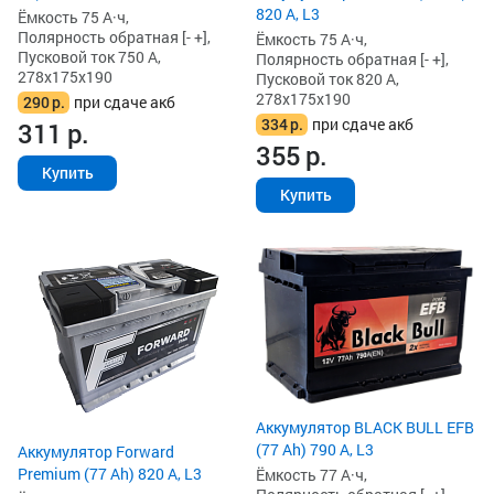
820 А, L3
Ёмкость 75 А·ч,
Полярность обратная [- +],
Ёмкость 75 А·ч,
Пусковой ток 750 А,
Полярность обратная [- +],
278x175x190
Пусковой ток 820 А,
278x175x190
290
р.
при сдаче акб
334
р.
при сдаче акб
311
р.
355
р.
Купить
Купить
Аккумулятор BLACK BULL EFB
(77 Ah) 790 А, L3
Аккумулятор Forward
Premium (77 Ah) 820 А, L3
Ёмкость 77 А·ч,