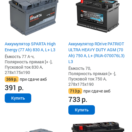
Аккумулятор SPARTA High
Аккумулятор RDrive PATRIOT
Energy (77 Ah) 830 А, L+ L3
ULTRA HEAVY DUTY AGM (70
Ah) 750 А, L+ (RUA-070076L3)
Ёмкость 77 А·ч,
L3
Полярность прямая [+ -],
Пусковой ток 830 А,
Ёмкость 70,
278x175x190
Полярность прямая [+ -],
Пусковой ток 750 А,
369
р.
при сдаче акб
278x175x190
391
р.
713
р.
при сдаче акб
733
р.
Купить
Купить