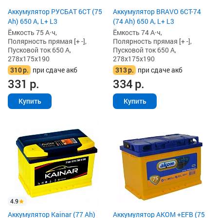
Аккумулятор РУСБАТ 6СТ (75
Аккумулятор BRAVO 6CT-74
Ah) 650 А, L+ L3
(74 Ah) 650 А, L+ L3
Ёмкость 75 А·ч,
Ёмкость 74 А·ч,
Полярность прямая [+ -],
Полярность прямая [+ -],
Пусковой ток 650 А,
Пусковой ток 650 А,
278x175x190
278x175x190
310
р.
при сдаче акб
313
р.
при сдаче акб
331
р.
334
р.
Купить
Купить
4.9
Аккумулятор Kainar (77 Ah)
Аккумулятор AKOM +EFB (75