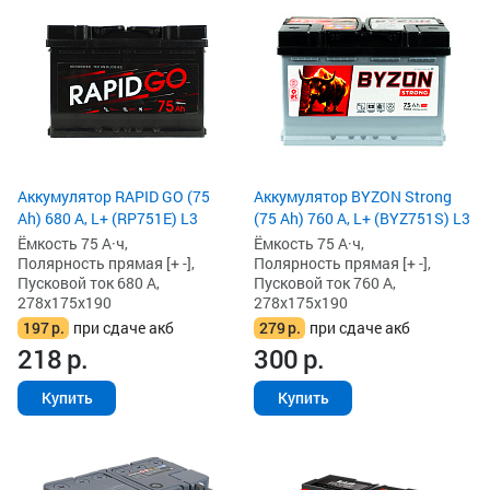
Аккумулятор RAPID GO (75
Аккумулятор BYZON Strong
Ah) 680 А, L+ (RP751E) L3
(75 Ah) 760 А, L+ (BYZ751S) L3
Ёмкость 75 А·ч,
Ёмкость 75 А·ч,
Полярность прямая [+ -],
Полярность прямая [+ -],
Пусковой ток 680 А,
Пусковой ток 760 А,
278x175x190
278x175x190
197
р.
при сдаче акб
279
р.
при сдаче акб
218
р.
300
р.
Купить
Купить