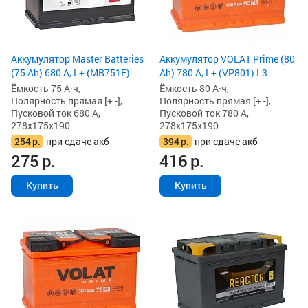
Аккумулятор Master Batteries
Аккумулятор VOLAT Prime (80
(75 Ah) 680 А, L+ (MB751E)
Ah) 780 А, L+ (VP801) L3
Ёмкость 75 А·ч,
Ёмкость 80 А·ч,
Полярность прямая [+ -],
Полярность прямая [+ -],
Пусковой ток 680 А,
Пусковой ток 780 А,
278x175x190
278x175x190
254
р.
при сдаче акб
394
р.
при сдаче акб
275
р.
416
р.
Купить
Купить