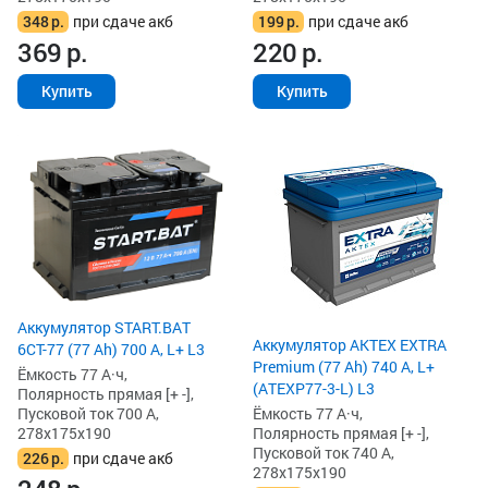
348
р.
при сдаче акб
199
р.
при сдаче акб
369
р.
220
р.
Купить
Купить
Аккумулятор START.BAT
Аккумулятор AKTEX EXTRA
6СТ-77 (77 Ah) 700 А, L+ L3
Premium (77 Ah) 740 А, L+
Ёмкость 77 А·ч,
(ATEXP77-3-L) L3
Полярность прямая [+ -],
Ёмкость 77 А·ч,
Пусковой ток 700 А,
Полярность прямая [+ -],
278x175x190
Пусковой ток 740 А,
226
р.
при сдаче акб
278x175x190