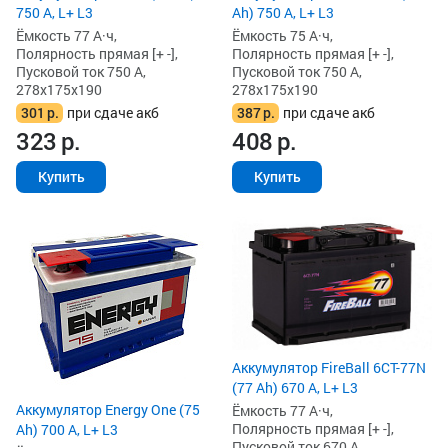
750 А, L+ L3
Ah) 750 А, L+ L3
Ёмкость 77 А·ч,
Ёмкость 75 А·ч,
Полярность прямая [+ -],
Полярность прямая [+ -],
Пусковой ток 750 А,
Пусковой ток 750 А,
278x175x190
278x175x190
301
р.
при сдаче акб
387
р.
при сдаче акб
323
р.
408
р.
Купить
Купить
Аккумулятор FireBall 6СТ-77N
(77 Ah) 670 А, L+ L3
Аккумулятор Energy One (75
Ёмкость 77 А·ч,
Полярность прямая [+ -],
Ah) 700 А, L+ L3
Пусковой ток 670 А,