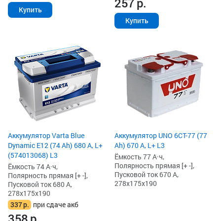
257
р.
Купить
Купить
Аккумулятор Varta Blue
Аккумулятор UNO 6СТ-77 (77
Dynamic E12 (74 Ah) 680 А, L+
Ah) 670 А, L+ L3
(574013068) L3
Ёмкость 77 А·ч,
Полярность прямая [+ -],
Ёмкость 74 А·ч,
Пусковой ток 670 А,
Полярность прямая [+ -],
278x175x190
Пусковой ток 680 А,
278x175x190
337
р.
при сдаче акб
358
р.