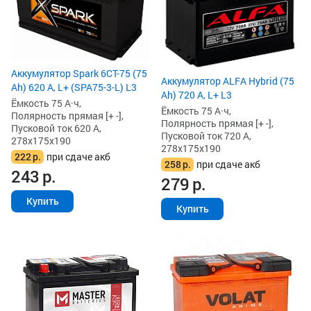
Аккумулятор Spark 6СТ-75 (75
Аккумулятор ALFA Hybrid (75
Ah) 620 А, L+ (SPA75-3-L) L3
Ah) 720 А, L+ L3
Ёмкость 75 А·ч,
Ёмкость 75 А·ч,
Полярность прямая [+ -],
Полярность прямая [+ -],
Пусковой ток 620 А,
Пусковой ток 720 А,
278x175x190
278x175x190
222
р.
при сдаче акб
258
р.
при сдаче акб
243
р.
279
р.
Купить
Купить