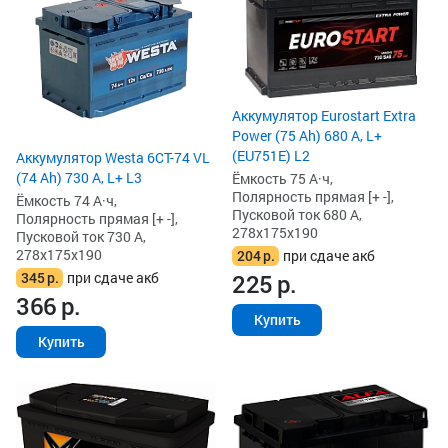
Аккумулятор Eurostart Extra
Power (75 Ah) 680 А, L+
(EU751E) L2
Аккумулятор Westa 6СТ-74 VL
(74 Ah) 730 А, L+ L3
Ёмкость 75 А·ч,
Полярность прямая [+ -],
Ёмкость 74 А·ч,
Пусковой ток 680 А,
Полярность прямая [+ -],
278x175x190
Пусковой ток 730 А,
278x175x190
204
р.
при сдаче акб
345
р.
при сдаче акб
225
р.
366
р.
Купить
Купить