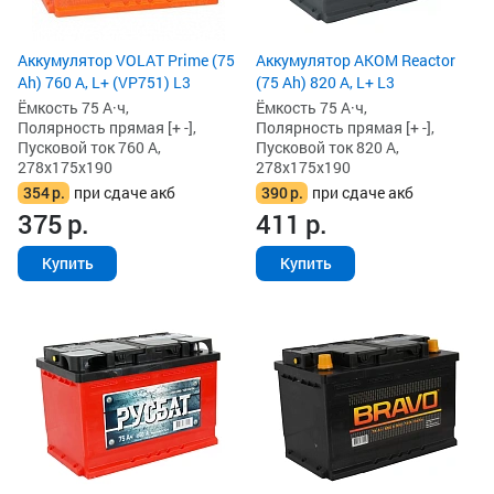
Аккумулятор VOLAT Prime (75
Аккумулятор AKOM Reactor
Ah) 760 А, L+ (VP751) L3
(75 Ah) 820 А, L+ L3
Ёмкость 75 А·ч,
Ёмкость 75 А·ч,
Полярность прямая [+ -],
Полярность прямая [+ -],
Пусковой ток 760 А,
Пусковой ток 820 А,
278x175x190
278x175x190
354
р.
при сдаче акб
390
р.
при сдаче акб
375
р.
411
р.
Купить
Купить