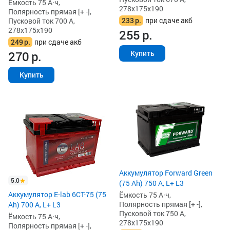
Ёмкость 75 А·ч,
278x175x190
Полярность прямая [+ -],
233
р.
при сдаче акб
Пусковой ток 700 А,
278x175x190
255
р.
249
р.
при сдаче акб
270
р.
Купить
Купить
Аккумулятор Forward Green
5.0
(75 Ah) 750 А, L+ L3
Аккумулятор E-lab 6СТ-75 (75
Ёмкость 75 А·ч,
Полярность прямая [+ -],
Ah) 700 А, L+ L3
Пусковой ток 750 А,
Ёмкость 75 А·ч,
278x175x190
Полярность прямая [+ -],