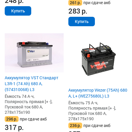
248
р.
261
р.
при сдаче акб
283
р.
Купить
Купить
Аккумулятор VST Стандарт
L3R-1 (74 Ah) 680 А,
(574310068) L3
Аккумулятор Wezer (75Ah) 680
А, L+ (WEZ75680L) L3
Ёмкость 74 А·ч,
Полярность прямая [+ -],
Ёмкость 75 А·ч,
Пусковой ток 680 А,
Полярность прямая [+ -],
278x175x190
Пусковой ток 680 А,
278x175x190
296
р.
при сдаче акб
236
р.
при сдаче акб
317
р.