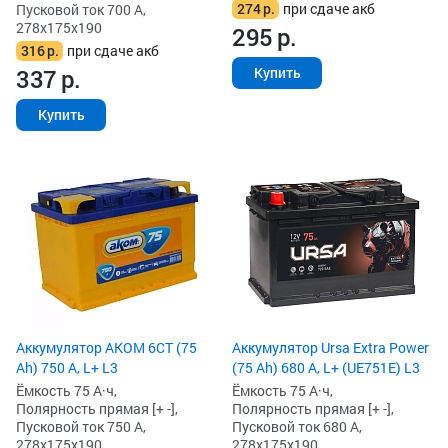
274
р.
при сдаче акб
Пусковой ток 700 А,
278x175x190
295
р.
316
р.
при сдаче акб
Купить
337
р.
Купить
Аккумулятор AKOM 6СТ (75
Аккумулятор Ursa Extra Power
Ah) 750 А, L+ L3
(75 Ah) 680 А, L+ (UE751E) L3
Ёмкость 75 А·ч,
Ёмкость 75 А·ч,
Полярность прямая [+ -],
Полярность прямая [+ -],
Пусковой ток 750 А,
Пусковой ток 680 А,
278x175x190
278x175x190