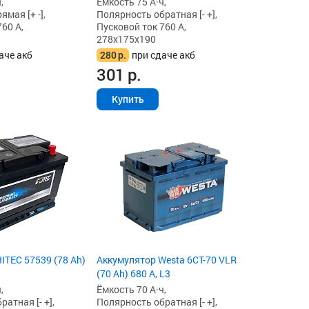
,
Ёмкость 75 А·ч,
мая [+ -],
Полярность обратная [- +],
60 А,
Пусковой ток 760 А,
278x175x190
аче акб
280
р.
при сдаче акб
301
р.
Купить
ITEC 57539 (78 Ah)
Аккумулятор Westa 6СТ-70 VLR
(70 Ah) 680 А, L3
,
Ёмкость 70 А·ч,
атная [- +],
Полярность обратная [- +],