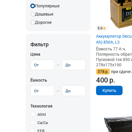
Популярные
Дешевые
Дорогие
5.0
Аккумулятор Decus
Ah) 850А, L3
Фильтр
Ёмкость 77 А·ч,
Цена
Полярность обратна
Пусковой ток 850 
-
278x175x190
378
р.
при сдаче 
400
р.
Ёмкость
Купить
-
Технология
AGM
Ca/Ca
EFB