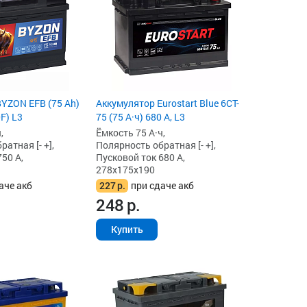
YZON EFB (75 Ah)
Аккумулятор Eurostart Blue 6CT-
F) L3
75 (75 А·ч) 680 А, L3
,
Ёмкость 75 А·ч,
атная [- +],
Полярность обратная [- +],
50 А,
Пусковой ток 680 А,
278x175x190
аче акб
227
р.
при сдаче акб
248
р.
Купить