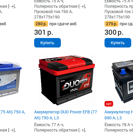
Ёмкость 75 А·ч,
Ёмкость 75 А·ч
я [- +],
Полярность обратная [- +],
Полярность пря
А,
Пусковой ток 760 А,
Пусковой ток 7
278x175x190
278x175x190
акб
280
р.
при сдаче акб
279
р.
при сд
301
р.
300
р.
Купить
Купить
хит
75 Ah) 750 А,
Аккумулятор DUO Power EFB (77
Аккумулятор H
Ah) 750 А, L3
690 А, L3
Ёмкость 77 А·ч,
Ёмкость 78 А·ч
я [- +],
Полярность обратная [- +],
Полярность обр