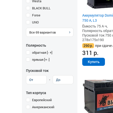
Westa
BLACK BULL
Forse
Аккумулятор Domin
750 А, L3
UNO
Ёмкость 75 А·ч,
Полярность обратна
Все
69
вариантов
Пусковой ток 750 
278x175x190
Полярность
290
р.
при сдаче 
311
р.
обратная [- +]
прямая [+ -]
Купить
Пусковой ток
-
Тип корпуса
Европейский
Американский