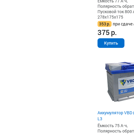
Ёмкость 77 А·ч,
Полярность обратна
Пусковой ток 800 
278x175x175
353
р.
при сдаче 
375
р.
Купить
Аккумулятор VBD (
L3
Ёмкость 75 А·ч,
Полярность обратна