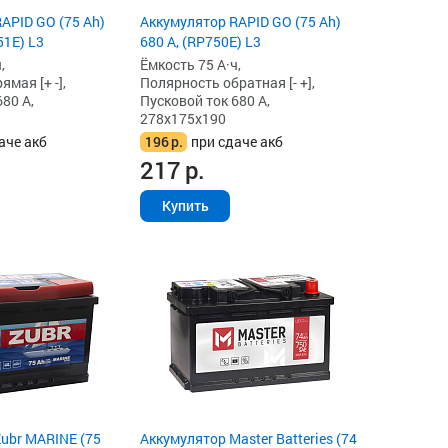
APID GO (75 Ah)
Аккумулятор RAPID GO (75 Ah)
51E) L3
680 А, (RP750E) L3
,
Ёмкость 75 А·ч,
мая [+ -],
Полярность обратная [- +],
80 А,
Пусковой ток 680 А,
278x175x190
аче акб
196
р.
при сдаче акб
217
р.
Купить
ubr MARINE (75
Аккумулятор Master Batteries (74