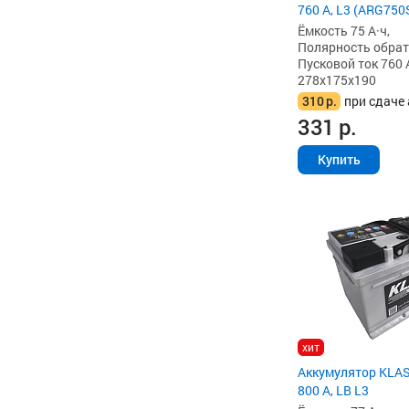
760 А, L3 (ARG750
Ёмкость 75 А·ч,
Полярность обратна
Пусковой ток 760 
278x175x190
310
р.
при сдаче 
331
р.
Купить
хит
Аккумулятор KLAS
800 А, LB L3