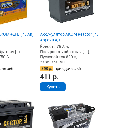
KOM +EFB (75 Ah)
Аккумулятор AKOM Reactor (75
Ah) 820 А, L3
,
Ёмкость 75 А·ч,
атная [- +],
Полярность обратная [- +],
50 А,
Пусковой ток 820 А,
278x175x190
аче акб
390
р.
при сдаче акб
411
р.
Купить