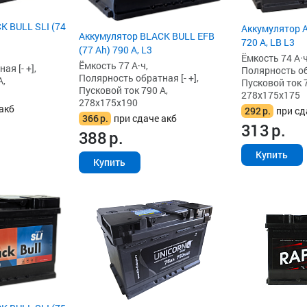
K BULL SLI (74
Аккумулятор A
Аккумулятор BLACK BULL EFB
720 А, LB L3
(77 Ah) 790 А, L3
Ёмкость 74 А·ч
Ёмкость 77 А·ч,
я [- +],
Полярность обр
Полярность обратная [- +],
А,
Пусковой ток 7
Пусковой ток 790 А,
278x175x175
278x175x190
акб
292
р.
при сд
366
р.
при сдаче акб
313
р.
388
р.
Купить
Купить