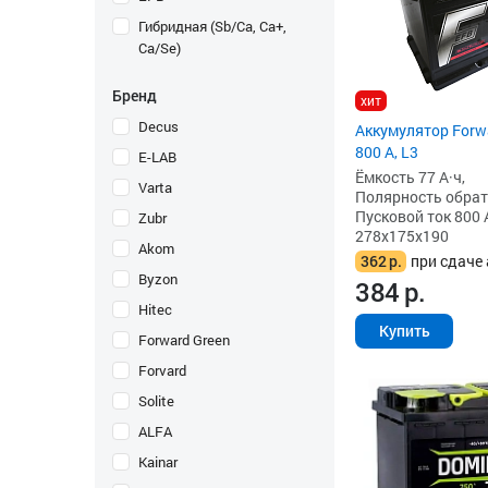
Гибридная (Sb/Ca, Ca+,
Ca/Se)
Бренд
хит
Decus
Аккумулятор Forwa
800 А, L3
E-LAB
Ёмкость 77 А·ч,
Varta
Полярность обратна
Пусковой ток 800 
Zubr
278x175x190
Akom
362
р.
при сдаче 
Byzon
384
р.
Hitec
Купить
Forward Green
Forvard
Solite
ALFA
Kainar