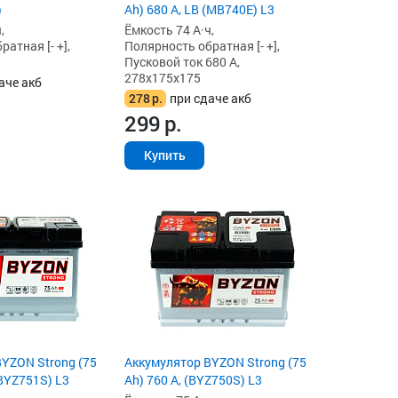
)
Ah) 680 А, LB (MB740E) L3
,
Ёмкость 74 А·ч,
атная [- +],
Полярность обратная [- +],
Пусковой ток 680 А,
278x175x175
аче акб
278
р.
при сдаче акб
299
р.
Купить
YZON Strong (75
Аккумулятор BYZON Strong (75
(BYZ751S) L3
Ah) 760 А, (BYZ750S) L3