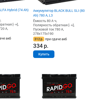
LFA Hybrid (74 Ah)
Аккумулятор BLACK BULL SLI (80
Ah) 780 А, L3
,
Ёмкость 80 А·ч,
атная [- +],
Полярность обратная [- +],
20 А,
Пусковой ток 780 А,
278x175x190
аче акб
312
р.
при сдаче акб
334
р.
Купить