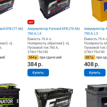
хит
rd EFB (77 Ah)
Аккумулятор Forward EFB (70 Ah)
Аккумулятор A
760 А, L3
750 А, L3
Ёмкость 70 А·ч,
Ёмкость 75 А·ч
я [- +],
Полярность обратная [- +],
Полярность обр
А,
Пусковой ток 760 А,
Пусковой ток 7
278x175x190
278x175x190
акб
364
р.
при сдаче акб
387
р.
при сд
384
р.
408
р.
Купить
Купить