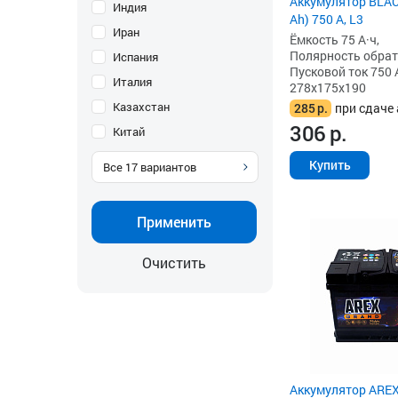
Аккумулятор BLAC
Индия
Ah) 750 А, L3
Иран
Ёмкость 75 А·ч,
Полярность обратна
Испания
Пусковой ток 750 
Италия
278x175x190
Казахстан
285
р.
при сдаче 
306
р.
Китай
Купить
Все
17
вариантов
Применить
Очистить
Аккумулятор AREX 