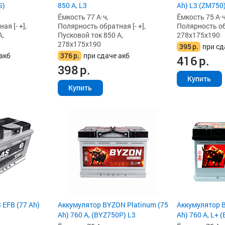
S)
850 А, L3
Ah) L3 (ZM750
Ёмкость 77 А·ч,
Ёмкость 75 А·ч
я [- +],
Полярность обратная [- +],
Полярность обр
А,
Пусковой ток 850 А,
278x175x190
278x175x190
395
р.
при сд
акб
376
р.
при сдаче акб
416
р.
398
р.
Купить
Купить
 EFB (77 Ah)
Аккумулятор BYZON Platinum (75
Аккумулятор B
Ah) 760 А, (BYZ750P) L3
Ah) 760 А, L+ 