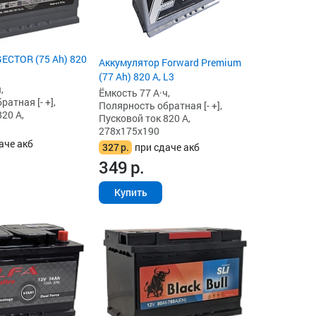
ECTOR (75 Ah) 820
Аккумулятор Forward Premium
(77 Ah) 820 А, L3
,
Ёмкость 77 А·ч,
атная [- +],
Полярность обратная [- +],
20 А,
Пусковой ток 820 А,
278x175x190
аче акб
327
р.
при сдаче акб
349
р.
Купить