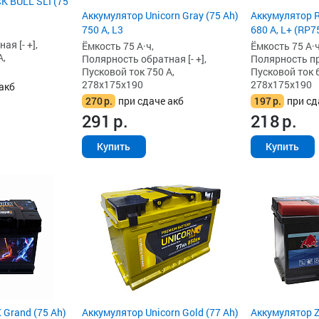
K BULL SLI (75
Аккумулятор Unicorn Gray (75 Ah)
Аккумулятор R
750 А, L3
680 А, L+ (RP7
я [- +],
Ёмкость 75 А·ч,
Ёмкость 75 А·ч
А,
Полярность обратная [- +],
Полярность пря
Пусковой ток 750 А,
Пусковой ток 6
278x175x190
278x175x190
акб
270
р.
при сдаче акб
197
р.
при сд
291
р.
218
р.
Купить
Купить
Grand (75 Ah)
Аккумулятор Unicorn Gold (77 Ah)
Аккумулятор Z