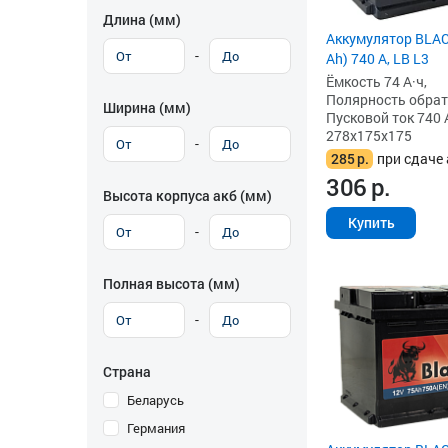
Длина (мм)
Аккумулятор BLAC
-
Ah) 740 А, LB L3
Ёмкость 74 А·ч,
Полярность обратна
Ширина (мм)
Пусковой ток 740 
278x175x175
-
285
р.
при сдаче 
306
р.
Высота корпуса акб (мм)
Купить
-
Полная высота (мм)
-
Страна
Беларусь
Германия