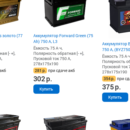
 золото (77
Аккумулятор Forward Green (75
Ah) 750 А, L3
Аккумулятор B
Ёмкость 75 А·ч,
750 А, (BYZ750
я [- +],
Полярность обратная [- +],
Ёмкость 75 А·ч
А,
Пусковой ток 750 А,
Полярность обр
278x175x190
Пусковой ток 7
акб
281
р.
при сдаче акб
278x175x190
302
р.
354
р.
при сд
375
р.
Купить
Купить