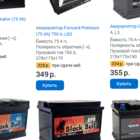
ator (75 Ah)
Аккумулятор G
Аккумулятор Forward Premium
А, L3
(75 Ah) 750 А, LB3
я [- +],
Ёмкость 75 А·ч
Ёмкость 75 А·ч,
А,
Полярность обр
Полярность обратная [- +],
Пусковой ток 8
Пусковой ток 750 А,
278x175x190
акб
278x175x175
334
р.
при сд
328
р.
при сдаче акб
355
р.
349
р.
Купить
Купить