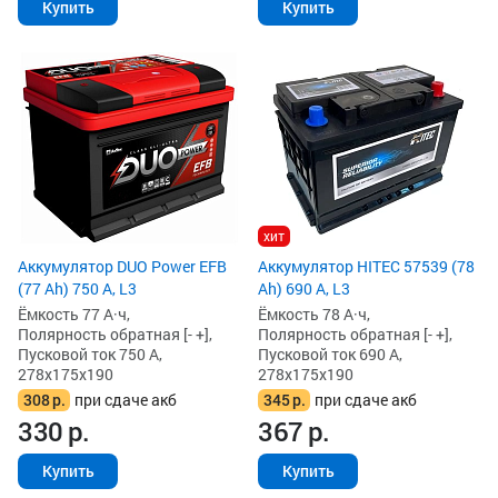
Купить
Купить
хит
Аккумулятор DUO Power EFB
Аккумулятор HITEC 57539 (78
(77 Ah) 750 А, L3
Ah) 690 А, L3
Ёмкость 77 А·ч,
Ёмкость 78 А·ч,
Полярность обратная [- +],
Полярность обратная [- +],
Пусковой ток 750 А,
Пусковой ток 690 А,
278x175x190
278x175x190
308
р.
при сдаче акб
345
р.
при сдаче акб
330
р.
367
р.
Купить
Купить