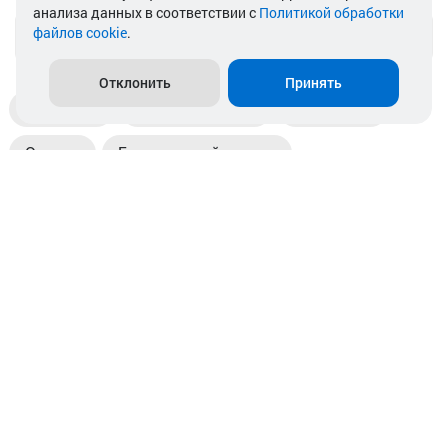
анализа данных в соответствии с
Политикой обработки
файлов cookie
.
info@akkamulik.by
Отклонить
Принять
Доставка
Пункты выдачи
Магазины
Оплата
Безналичный расчет
Прием б/у акб
Информация
Отзывы
Контакты
© 2026. ООО «Аккамулик». 220056, Беларусь, г. Минск,
пр. Независимости, д.199.
УНП 192748524. Зарегистрирован в торговом реестре
№ 369712 от 01.03.2017