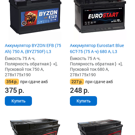
Аккумулятор BYZON EFB (75
Аккумулятор Eurostart Blue
Ah) 750 А, (BYZ750F) L3
6CT-75 (75 А·ч) 680 А, L3
Ёмкость 75 А·ч,
Ёмкость 75 А·ч,
Полярность обратная [- +],
Полярность обратная [- +],
Пусковой ток 750 А,
Пусковой ток 680 А,
278x175x190
278x175x190
354
р.
при сдаче акб
227
р.
при сдаче акб
375
р.
248
р.
Купить
Купить