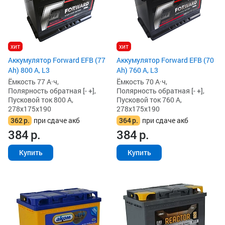
хит
хит
Аккумулятор Forward EFB (77
Аккумулятор Forward EFB (70
Ah) 800 А, L3
Ah) 760 А, L3
Ёмкость 77 А·ч,
Ёмкость 70 А·ч,
Полярность обратная [- +],
Полярность обратная [- +],
Пусковой ток 800 А,
Пусковой ток 760 А,
278x175x190
278x175x190
362
р.
при сдаче акб
364
р.
при сдаче акб
384
р.
384
р.
Купить
Купить