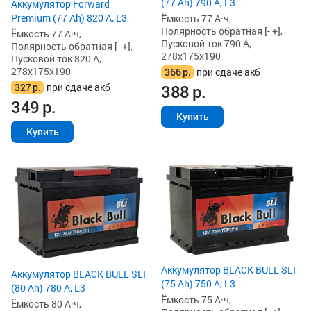
(77 Ah) 790 А, L3
Аккумулятор Forward
Premium (77 Ah) 820 А, L3
Ёмкость 77 А·ч,
Полярность обратная [- +],
Ёмкость 77 А·ч,
Пусковой ток 790 А,
Полярность обратная [- +],
278x175x190
Пусковой ток 820 А,
278x175x190
366
р.
при сдаче акб
327
р.
при сдаче акб
388
р.
349
р.
Купить
Купить
Аккумулятор BLACK BULL SLI
Аккумулятор BLACK BULL SLI
(75 Ah) 750 А, L3
(80 Ah) 780 А, L3
Ёмкость 75 А·ч,
Ёмкость 80 А·ч,