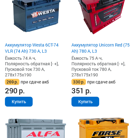
Аккумулятор Westa 6СТ-74
Аккумулятор Unicorn Red (75
VLR (74 Ah) 730 А, L3
Ah) 780 А, L3
Ёмкость 74 А·ч,
Ёмкость 75 А·ч,
Полярность обратная [- +],
Полярность обратная [- +],
Пусковой ток 730 А,
Пусковой ток 780 А,
278x175x190
278x175x190
269
р.
при сдаче акб
330
р.
при сдаче акб
290
р.
351
р.
Купить
Купить