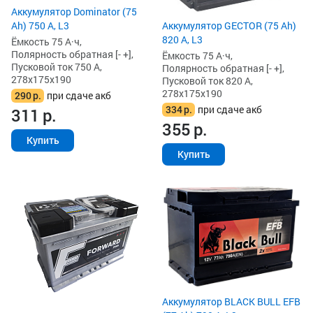
Аккумулятор Dominator (75
Ah) 750 А, L3
Аккумулятор GECTOR (75 Ah)
820 А, L3
Ёмкость 75 А·ч,
Полярность обратная [- +],
Ёмкость 75 А·ч,
Пусковой ток 750 А,
Полярность обратная [- +],
278x175x190
Пусковой ток 820 А,
278x175x190
290
р.
при сдаче акб
334
р.
при сдаче акб
311
р.
355
р.
Купить
Купить
Аккумулятор BLACK BULL EFB