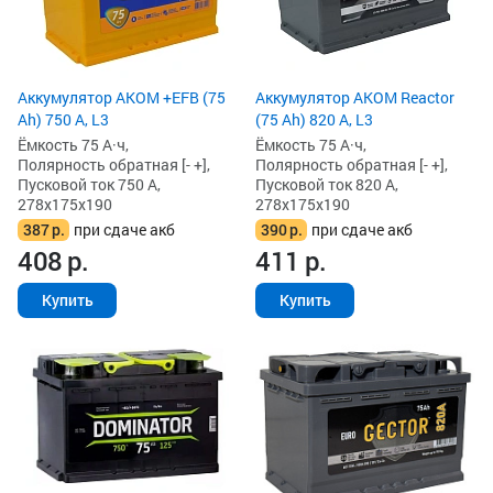
Аккумулятор AKOM +EFB (75
Аккумулятор AKOM Reactor
Ah) 750 А, L3
(75 Ah) 820 А, L3
Ёмкость 75 А·ч,
Ёмкость 75 А·ч,
Полярность обратная [- +],
Полярность обратная [- +],
Пусковой ток 750 А,
Пусковой ток 820 А,
278x175x190
278x175x190
387
р.
при сдаче акб
390
р.
при сдаче акб
408
р.
411
р.
Купить
Купить