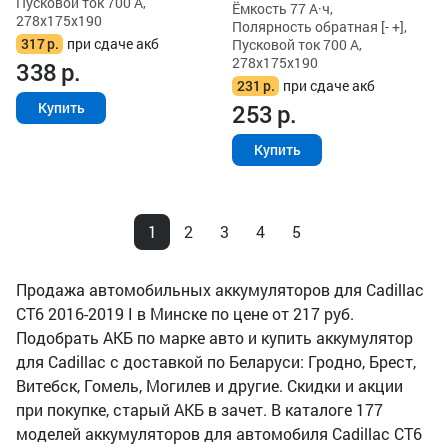
Пусковой ток 700 А,
Ёмкость 77 А·ч,
278x175x190
Полярность обратная [- +],
317
р.
при сдаче акб
Пусковой ток 700 А,
278x175x190
338
р.
231
р.
при сдаче акб
253
р.
Купить
Купить
1
2
3
4
5
Продажа автомобильных аккумуляторов для Cadillac
CT6 2016-2019 I в Минске по цене от 217 руб.
Подобрать АКБ по марке авто и купить аккумулятор
для Cadillac с доставкой по Беларуси: Гродно, Брест,
Витебск, Гомель, Могилев и другие. Скидки и акции
при покупке, старый АКБ в зачет. В каталоге 177
моделей аккумуляторов для автомобиля Cadillac CT6