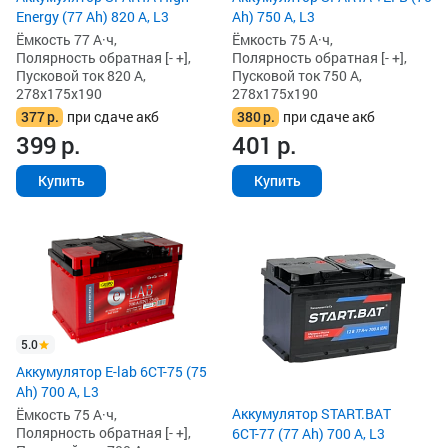
Energy (77 Ah) 820 А, L3
Ah) 750 А, L3
Ёмкость 77 А·ч,
Ёмкость 75 А·ч,
Полярность обратная [- +],
Полярность обратная [- +],
Пусковой ток 820 А,
Пусковой ток 750 А,
278x175x190
278x175x190
377
р.
при сдаче акб
380
р.
при сдаче акб
399
р.
401
р.
Купить
Купить
5.0
Аккумулятор E-lab 6СТ-75 (75
Ah) 700 А, L3
Аккумулятор START.BAT
Ёмкость 75 А·ч,
Полярность обратная [- +],
6СТ-77 (77 Ah) 700 А, L3