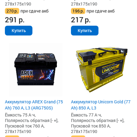
278x175x190
278x175x190
270
р.
при сдаче акб
196
р.
при сдаче акб
291
р.
217
р.
Купить
Купить
Аккумулятор AREX Grand (75
Аккумулятор Unicorn Gold (77
Ah) 760 А, L3 (ARG750S)
Ah) 850 А, L3
Ёмкость 75 А·ч,
Ёмкость 77 А·ч,
Полярность обратная [- +],
Полярность обратная [- +],
Пусковой ток 760 А,
Пусковой ток 850 А,
278x175x190
278x175x190