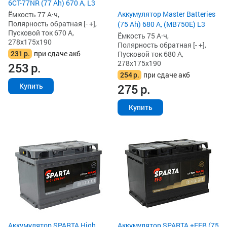
6СТ-77NR (77 Ah) 670 А, L3
Аккумулятор Master Batteries
Ёмкость 77 А·ч,
Полярность обратная [- +],
(75 Ah) 680 А, (MB750E) L3
Пусковой ток 670 А,
Ёмкость 75 А·ч,
278x175x190
Полярность обратная [- +],
231
р.
при сдаче акб
Пусковой ток 680 А,
278x175x190
253
р.
254
р.
при сдаче акб
275
р.
Купить
Купить
Аккумулятор SPARTA High
Аккумулятор SPARTA +EFB (75