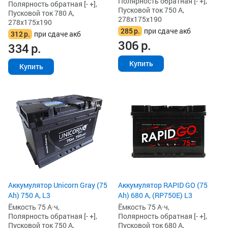
Полярность обратная [- +],
Полярность обратная [- +],
Пусковой ток 750 А,
Пусковой ток 780 А,
278x175x190
278x175x190
285
р.
при сдаче акб
312
р.
при сдаче акб
306
р.
334
р.
Купить
Купить
Аккумулятор Unicorn Gray (75
Аккумулятор RAPID GO (75
Ah) 750 А, L3
Ah) 680 А, (RP750E) L3
Ёмкость 75 А·ч,
Ёмкость 75 А·ч,
Полярность обратная [- +],
Полярность обратная [- +],
Пусковой ток 750 А,
Пусковой ток 680 А,