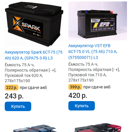
Аккумулятор VST EFB
6СТ-75.0 VL (75 Ah) 710 А,
Аккумулятор Spark 6СТ-75 (75
(575500071) L3
Ah) 620 А, (SPA75-3-R) L3
Ёмкость 75 А·ч,
Ёмкость 75 А·ч,
Полярность обратная [- +],
Полярность обратная [- +],
Пусковой ток 710 А,
Пусковой ток 620 А,
278x175x190
278x175x190
399
р.
при сдаче акб
222
р.
при сдаче акб
420
р.
243
р.
Купить
Купить