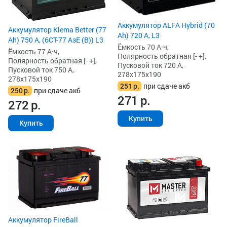
Аккумулятор ALFA Hybrid (70
Аккумулятор Klema Better (77
Ah) 720 А, L3
Ah) 750 А, (6СТ-77 АзЕ (B)) L3
Ёмкость 70 А·ч,
Ёмкость 77 А·ч,
Полярность обратная [- +],
Полярность обратная [- +],
Пусковой ток 720 А,
Пусковой ток 750 А,
278x175x190
278x175x190
251
р.
при сдаче акб
250
р.
при сдаче акб
271
р.
272
р.
Купить
Купить
Аккумулятор FireBall