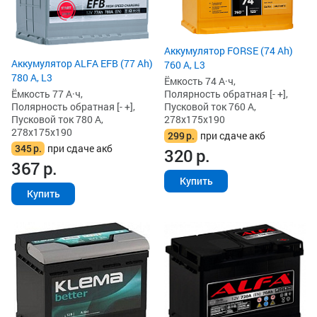
Аккумулятор FORSE (74 Ah)
Аккумулятор ALFA EFB (77 Ah)
760 А, L3
780 А, L3
Ёмкость 74 А·ч,
Ёмкость 77 А·ч,
Полярность обратная [- +],
Полярность обратная [- +],
Пусковой ток 760 А,
Пусковой ток 780 А,
278x175x190
278x175x190
299
р.
при сдаче акб
345
р.
при сдаче акб
320
р.
367
р.
Купить
Купить