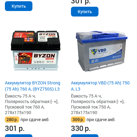
301
р.
Купить
Купить
Аккумулятор BYZON Strong
Аккумулятор VBD (75 Ah) 750
(75 Ah) 760 А, (BYZ750S) L3
А, L3
Ёмкость 75 А·ч,
Ёмкость 75 А·ч,
Полярность обратная [- +],
Полярность обратная [- +],
Пусковой ток 760 А,
Пусковой ток 750 А,
278x175x190
278x175x190
280
р.
при сдаче акб
309
р.
при сдаче акб
301
р.
330
р.