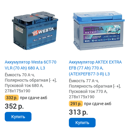
Аккумулятор Westa 6СТ-70
Аккумулятор AKTEX EXTRA
VLR (70 Ah) 680 А, L3
EFB (77 Ah) 770 А,
(ATEXPEFB77-3-R) L3
Ёмкость 70 А·ч,
Полярность обратная [- +],
Ёмкость 77 А·ч,
Пусковой ток 680 А,
Полярность обратная [- +],
278x175x190
Пусковой ток 770 А,
278x175x190
332
р.
при сдаче акб
291
р.
при сдаче акб
352
р.
313
р.
Купить
Купить