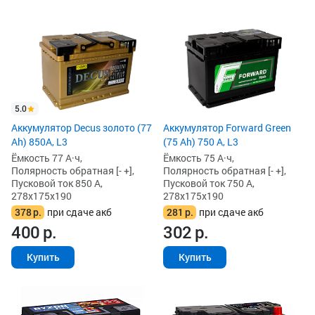
5.0
Аккумулятор Decus золото (77
Аккумулятор Forward Green
Ah) 850А, L3
(75 Ah) 750 А, L3
Ёмкость 77 А·ч,
Ёмкость 75 А·ч,
Полярность обратная [- +],
Полярность обратная [- +],
Пусковой ток 850 А,
Пусковой ток 750 А,
278x175x190
278x175x190
378
р.
при сдаче акб
281
р.
при сдаче акб
400
р.
302
р.
Купить
Купить