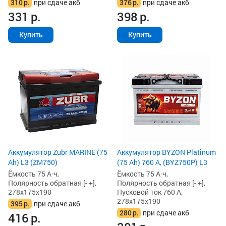
310
р.
при сдаче акб
376
р.
при сдаче акб
331
р.
398
р.
Купить
Купить
Аккумулятор Zubr MARINE (75
Аккумулятор BYZON Platinum
Ah) L3 (ZM750)
(75 Ah) 760 А, (BYZ750P) L3
Ёмкость 75 А·ч,
Ёмкость 75 А·ч,
Полярность обратная [- +],
Полярность обратная [- +],
278x175x190
Пусковой ток 760 А,
278x175x190
395
р.
при сдаче акб
280
р.
при сдаче акб
416
р.