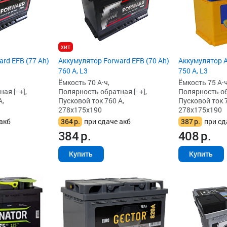
хит
rd EFB (77 Ah)
Аккумулятор Forward EFB (70 Ah)
Аккумулятор A
760 А, L3
750 А, L3
Ёмкость 70 А·ч,
Ёмкость 75 А·ч
я [- +],
Полярность обратная [- +],
Полярность обр
А,
Пусковой ток 760 А,
Пусковой ток 7
278x175x190
278x175x190
акб
364
р.
при сдаче акб
387
р.
при сд
384
р.
408
р.
Купить
Купить