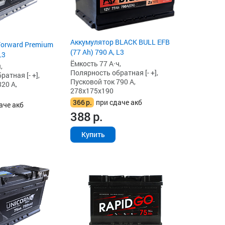
Аккумулятор BLACK BULL EFB
Forward Premium
(77 Ah) 790 А, L3
L3
Ёмкость 77 А·ч,
,
Полярность обратная [- +],
атная [- +],
Пусковой ток 790 А,
20 А,
278x175x190
366
р.
при сдаче акб
аче акб
388
р.
Купить