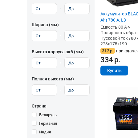
-
Аккумулятор BLAC
Ah) 780 А, L3
Ширина (мм)
Ёмкость 80 А·ч,
Полярность обратна
-
Пусковой ток 780 
278x175x190
312
р.
при сдаче 
Высота корпуса акб (мм)
334
р.
-
Купить
Полная высота (мм)
-
Страна
Беларусь
Германия
Индия