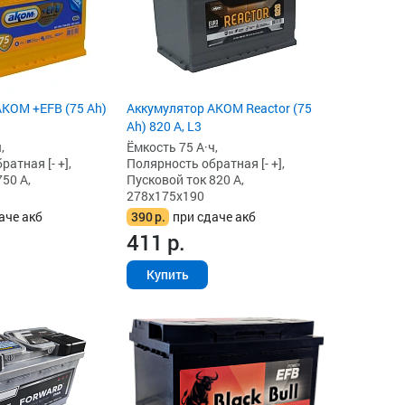
KOM +EFB (75 Ah)
Аккумулятор AKOM Reactor (75
Ah) 820 А, L3
,
Ёмкость 75 А·ч,
атная [- +],
Полярность обратная [- +],
50 А,
Пусковой ток 820 А,
278x175x190
аче акб
390
р.
при сдаче акб
411
р.
Купить