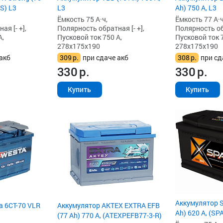
S) L3
L3
Ah) 750 А, L3
Ёмкость 75 А·ч,
Ёмкость 77 А·ч
я [- +],
Полярность обратная [- +],
Полярность обр
А,
Пусковой ток 750 А,
Пусковой ток 7
278x175x190
278x175x190
акб
309
р.
при сдаче акб
308
р.
при сд
330
р.
330
р.
Купить
Купить
Аккумулятор S
a 6СТ-70 VLR
Аккумулятор AKTEX EXTRA EFB
Ah) 620 А, (SP
(77 Ah) 770 А, (ATEXPEFB77-3-R)