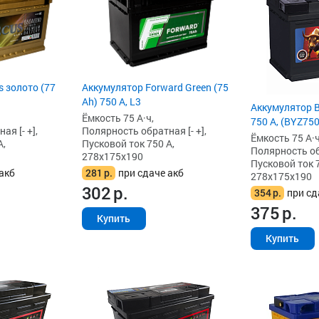
 золото (77
Аккумулятор Forward Green (75
Ah) 750 А, L3
Аккумулятор B
Ёмкость 75 А·ч,
750 А, (BYZ750
я [- +],
Полярность обратная [- +],
Ёмкость 75 А·ч
А,
Пусковой ток 750 А,
Полярность обр
278x175x190
Пусковой ток 7
акб
281
р.
при сдаче акб
278x175x190
302
р.
354
р.
при сд
375
р.
Купить
Купить