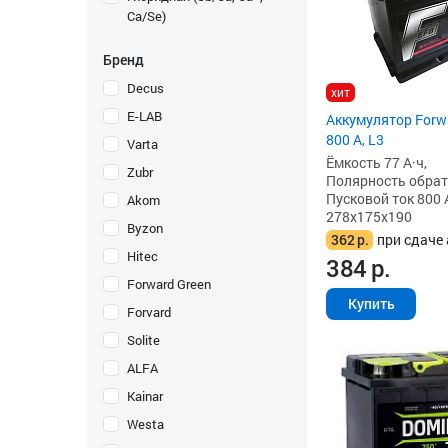
Ca/Se)
Бренд
Decus
хит
E-LAB
Аккумулятор Forwa
800 А, L3
Varta
Ёмкость 77 А·ч,
Zubr
Полярность обратна
Пусковой ток 800 
Akom
278x175x190
Byzon
362
р.
при сдаче 
Hitec
384
р.
Forward Green
Купить
Forvard
Solite
ALFA
Kainar
Westa