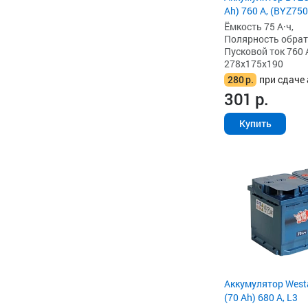
Ah) 760 А, (BYZ750
Ёмкость 75 А·ч,
Полярность обратна
Пусковой ток 760 
278x175x190
280
р.
при сдаче 
301
р.
Купить
Аккумулятор West
(70 Ah) 680 А, L3