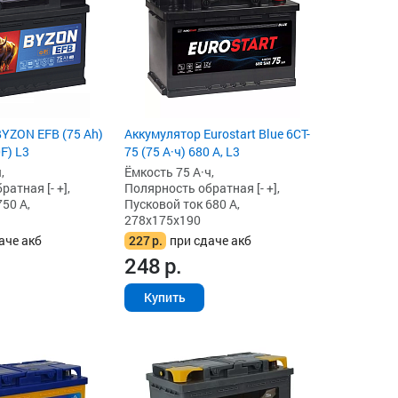
YZON EFB (75 Ah)
Аккумулятор Eurostart Blue 6CT-
F) L3
75 (75 А·ч) 680 А, L3
,
Ёмкость 75 А·ч,
атная [- +],
Полярность обратная [- +],
50 А,
Пусковой ток 680 А,
278x175x190
аче акб
227
р.
при сдаче акб
248
р.
Купить