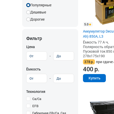
Популярные
Дешевые
Дорогие
5.0
Аккумулятор Decus
Ah) 850А, L3
Фильтр
Ёмкость 77 А·ч,
Цена
Полярность обратна
Пусковой ток 850 
-
278x175x190
378
р.
при сдаче 
400
р.
Ёмкость
Купить
-
Технология
Ca/Ca
EFB
Гибридная (Sb/Ca, Ca+,