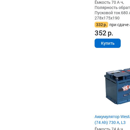
Ёмкость 70 А·ч,
Полярность обратна
Пусковой ток 680 
278x175x190
332
р.
при сдаче 
352
р.
Купить
Аккумулятор West
(74 Ah) 730 А, L3
Ёмкость 74 А·ч,