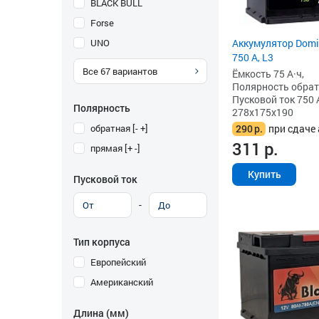
BLACK BULL
Forse
UNO
Аккумулятор Domin
750 А, L3
Все
67
вариантов
Ёмкость 75 А·ч,
Полярность обратна
Пусковой ток 750 
Полярность
278x175x190
обратная [- +]
290
р.
при сдаче 
311
р.
прямая [+ -]
Купить
Пусковой ток
-
Тип корпуса
Европейский
Американский
Длина (мм)