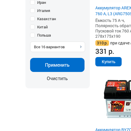
Иран
Аккумулятор AREX 
Италия
760 А, L3 (ARG750
Казахстан
Ёмкость 75 А·ч,
Полярность обратна
Китай
Пусковой ток 760 
Польша
278x175x190
310
р.
при сдаче 
Все
16
вариантов
331
р.
Купить
Применить
Очистить
Аккумулятор BYZO