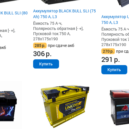
Аккумулятор BLACK BULL SLI (75
K BULL SLI (80
Ah) 750 А, L3
Аккумулятор Un
750 А, L3
Ёмкость 75 А·ч,
Полярность обратная [- +],
Ёмкость 75 А·ч
я [- +],
Пусковой ток 750 А,
Полярность обр
А,
278x175x190
Пусковой ток 7
278x175x190
285
р.
при сдаче акб
акб
270
р.
при сд
306
р.
291
р.
Купить
Купить