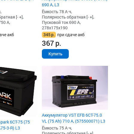
690 А, L3
,
Ёмкость 78 А·ч,
атная [- +],
Полярность обратная [- +],
50 А,
Пусковой ток 690 А,
278x175x190
аче акб
345
р.
при сдаче акб
367
р.
Купить
Аккумулятор VST EFB 6СТ-75.0
VL (75 Ah) 710 А, (575500071) L3
park 6СТ-75 (75
A75-3-R) L3
Ёмкость 75 А·ч,
Полярность обратная [- +],