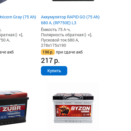
icorn Gray (75 Ah)
Аккумулятор RAPID GO (75 Ah)
680 А, (RP750E) L3
,
Ёмкость 75 А·ч,
атная [- +],
Полярность обратная [- +],
50 А,
Пусковой ток 680 А,
278x175x190
аче акб
196
р.
при сдаче акб
217
р.
Купить