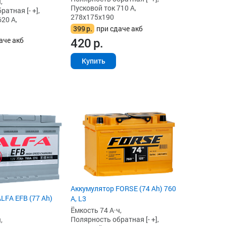
,
Пусковой ток 710 А,
атная [- +],
278x175x190
20 А,
399
р.
при сдаче акб
420
р.
аче акб
Купить
Аккумулятор FORSE (74 Ah) 760
LFA EFB (77 Ah)
А, L3
Ёмкость 74 А·ч,
Полярность обратная [- +],
,