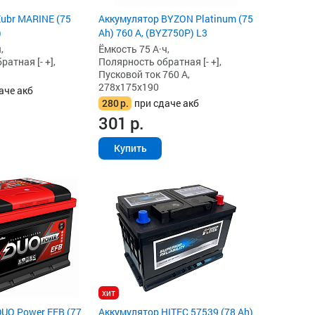
ubr MARINE (75
Аккумулятор BYZON Platinum (75
)
Ah) 760 А, (BYZ750P) L3
,
Ёмкость 75 А·ч,
атная [- +],
Полярность обратная [- +],
Пусковой ток 760 А,
278x175x190
аче акб
280
р.
при сдаче акб
301
р.
Купить
хит
UO Power EFB (77
Аккумулятор HITEC 57539 (78 Ah)