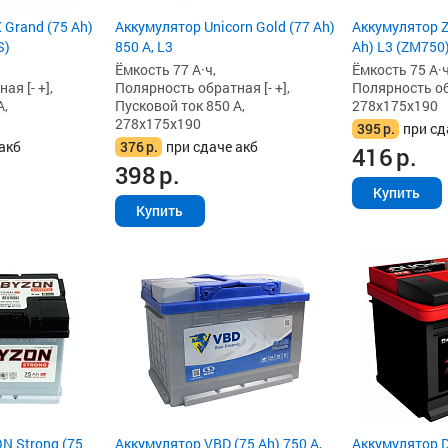
Grand (75 Ah)
Аккумулятор Unicorn Gold (77 Ah)
Аккумулятор Z
S)
850 А, L3
Ah) L3 (ZM750
Ёмкость 77 А·ч,
Ёмкость 75 А·ч
я [- +],
Полярность обратная [- +],
Полярность обр
А,
Пусковой ток 850 А,
278x175x190
278x175x190
395
р.
при сд
акб
376
р.
при сдаче акб
416
р.
398
р.
Купить
Купить
N Strong (75
Аккумулятор VBD (75 Ah) 750 А,
Аккумулятор D