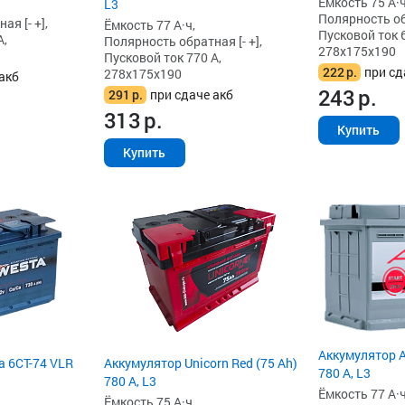
Ёмкость 75 А·ч
L3
Полярность обр
я [- +],
Ёмкость 77 А·ч,
Пусковой ток 6
А,
Полярность обратная [- +],
278x175x190
Пусковой ток 770 А,
222
р.
при сд
278x175x190
акб
243
р.
291
р.
при сдаче акб
313
р.
Купить
Купить
Аккумулятор A
a 6СТ-74 VLR
Аккумулятор Unicorn Red (75 Ah)
780 А, L3
780 А, L3
Ёмкость 77 А·ч
Ёмкость 75 А·ч,