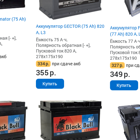
ator (75 Ah)
Аккумулятор GECTOR (75 Ah) 820
Аккумулятор 
А, L3
(77 Ah) 820 А, 
я [- +],
Ёмкость 75 А·ч,
Ёмкость 77 А·ч
А,
Полярность обратная [- +],
Полярность обр
Пусковой ток 820 А,
Пусковой ток 8
278x175x190
акб
278x175x190
334
р.
при сдаче акб
327
р.
при сд
355
р.
349
р.
Купить
Купить