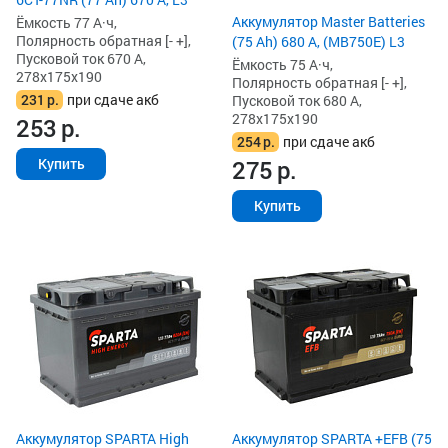
Аккумулятор Master Batteries
Ёмкость 77 А·ч,
Полярность обратная [- +],
(75 Ah) 680 А, (MB750E) L3
Пусковой ток 670 А,
Ёмкость 75 А·ч,
278x175x190
Полярность обратная [- +],
231
р.
при сдаче акб
Пусковой ток 680 А,
278x175x190
253
р.
254
р.
при сдаче акб
275
р.
Купить
Купить
Аккумулятор SPARTA High
Аккумулятор SPARTA +EFB (75