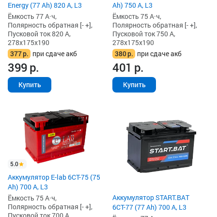
Energy (77 Ah) 820 А, L3
Ah) 750 А, L3
Ёмкость 77 А·ч,
Ёмкость 75 А·ч,
Полярность обратная [- +],
Полярность обратная [- +],
Пусковой ток 820 А,
Пусковой ток 750 А,
278x175x190
278x175x190
377
р.
при сдаче акб
380
р.
при сдаче акб
399
р.
401
р.
Купить
Купить
5.0
Аккумулятор E-lab 6СТ-75 (75
Ah) 700 А, L3
Аккумулятор START.BAT
Ёмкость 75 А·ч,
Полярность обратная [- +],
6СТ-77 (77 Ah) 700 А, L3
Пусковой ток 700 А,