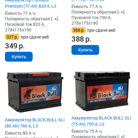
Premium (77 Ah) 820 А, L3
Ёмкость 77 А·ч,
Полярность обратная [- +],
Ёмкость 77 А·ч,
Пусковой ток 790 А,
Полярность обратная [- +],
278x175x190
Пусковой ток 820 А,
278x175x190
366
р.
при сдаче акб
327
р.
при сдаче акб
388
р.
349
р.
Купить
Купить
Аккумулятор BLACK BULL SLI
Аккумулятор BLACK BULL SLI
(75 Ah) 750 А, L3
(80 Ah) 780 А, L3
Ёмкость 75 А·ч,
Ёмкость 80 А·ч,
Полярность обратная [- +],