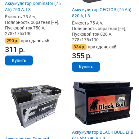
Аккумулятор Dominator (75
Ah) 750 А, L3
Аккумулятор GECTOR (75 Ah)
820 А, L3
Ёмкость 75 А·ч,
Полярность обратная [- +],
Ёмкость 75 А·ч,
Пусковой ток 750 А,
Полярность обратная [- +],
278x175x190
Пусковой ток 820 А,
278x175x190
290
р.
при сдаче акб
334
р.
при сдаче акб
311
р.
355
р.
Купить
Купить
Аккумулятор BLACK BULL EFB
(77 Ah) 790 А, L3
Аккумулятор Forward