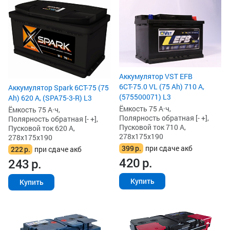
Аккумулятор VST EFB
6СТ-75.0 VL (75 Ah) 710 А,
Аккумулятор Spark 6СТ-75 (75
(575500071) L3
Ah) 620 А, (SPA75-3-R) L3
Ёмкость 75 А·ч,
Ёмкость 75 А·ч,
Полярность обратная [- +],
Полярность обратная [- +],
Пусковой ток 710 А,
Пусковой ток 620 А,
278x175x190
278x175x190
399
р.
при сдаче акб
222
р.
при сдаче акб
420
р.
243
р.
Купить
Купить