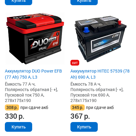
Купить
Купить
хит
Аккумулятор DUO Power EFB
Аккумулятор HITEC 57539 (78
(77 Ah) 750 А, L3
Ah) 690 А, L3
Ёмкость 77 А·ч,
Ёмкость 78 А·ч,
Полярность обратная [- +],
Полярность обратная [- +],
Пусковой ток 750 А,
Пусковой ток 690 А,
278x175x190
278x175x190
308
р.
при сдаче акб
345
р.
при сдаче акб
330
р.
367
р.
Купить
Купить