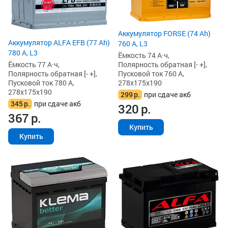
Аккумулятор FORSE (74 Ah)
Аккумулятор ALFA EFB (77 Ah)
760 А, L3
780 А, L3
Ёмкость 74 А·ч,
Ёмкость 77 А·ч,
Полярность обратная [- +],
Полярность обратная [- +],
Пусковой ток 760 А,
Пусковой ток 780 А,
278x175x190
278x175x190
299
р.
при сдаче акб
345
р.
при сдаче акб
320
р.
367
р.
Купить
Купить