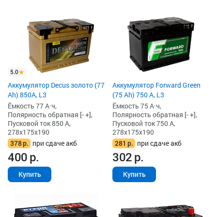
5.0
Аккумулятор Decus золото (77
Аккумулятор Forward Green
Ah) 850А, L3
(75 Ah) 750 А, L3
Ёмкость 77 А·ч,
Ёмкость 75 А·ч,
Полярность обратная [- +],
Полярность обратная [- +],
Пусковой ток 850 А,
Пусковой ток 750 А,
278x175x190
278x175x190
378
р.
при сдаче акб
281
р.
при сдаче акб
400
р.
302
р.
Купить
Купить