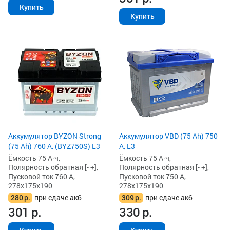
Купить
Купить
Аккумулятор BYZON Strong
Аккумулятор VBD (75 Ah) 750
(75 Ah) 760 А, (BYZ750S) L3
А, L3
Ёмкость 75 А·ч,
Ёмкость 75 А·ч,
Полярность обратная [- +],
Полярность обратная [- +],
Пусковой ток 760 А,
Пусковой ток 750 А,
278x175x190
278x175x190
280
р.
при сдаче акб
309
р.
при сдаче акб
301
р.
330
р.