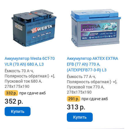
Аккумулятор Westa 6СТ-70
Аккумулятор AKTEX EXTRA
VLR (70 Ah) 680 А, L3
EFB (77 Ah) 770 А,
(ATEXPEFB77-3-R) L3
Ёмкость 70 А·ч,
Полярность обратная [- +],
Ёмкость 77 А·ч,
Пусковой ток 680 А,
Полярность обратная [- +],
278x175x190
Пусковой ток 770 А,
278x175x190
332
р.
при сдаче акб
291
р.
при сдаче акб
352
р.
313
р.
Купить
Купить