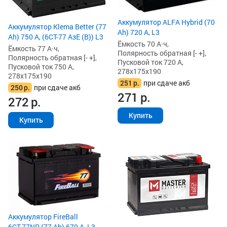
Аккумулятор ALFA Hybrid (70
Аккумулятор Klema Better (77
Ah) 720 А, L3
Ah) 750 А, (6СТ-77 АзЕ (B)) L3
Ёмкость 70 А·ч,
Ёмкость 77 А·ч,
Полярность обратная [- +],
Полярность обратная [- +],
Пусковой ток 720 А,
Пусковой ток 750 А,
278x175x190
278x175x190
251
р.
при сдаче акб
250
р.
при сдаче акб
271
р.
272
р.
Купить
Купить
Аккумулятор FireBall
6СТ-77NR (77 Ah) 670 А, L3