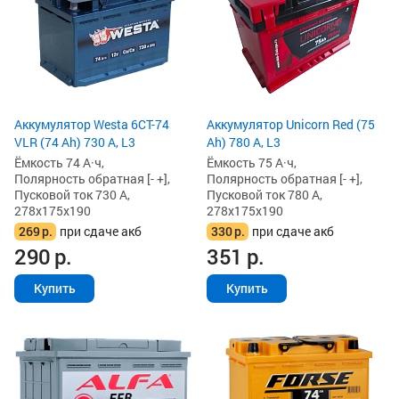
Аккумулятор Westa 6СТ-74
Аккумулятор Unicorn Red (75
VLR (74 Ah) 730 А, L3
Ah) 780 А, L3
Ёмкость 74 А·ч,
Ёмкость 75 А·ч,
Полярность обратная [- +],
Полярность обратная [- +],
Пусковой ток 730 А,
Пусковой ток 780 А,
278x175x190
278x175x190
269
р.
при сдаче акб
330
р.
при сдаче акб
290
р.
351
р.
Купить
Купить