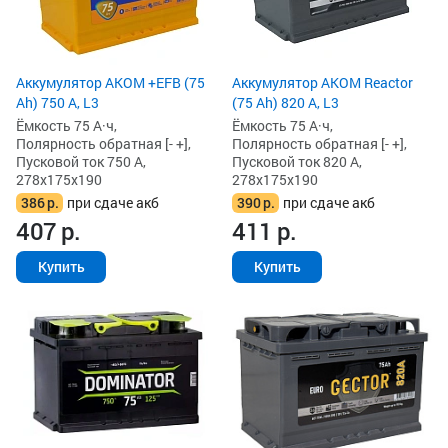
Аккумулятор AKOM +EFB (75
Аккумулятор AKOM Reactor
Ah) 750 А, L3
(75 Ah) 820 А, L3
Ёмкость 75 А·ч,
Ёмкость 75 А·ч,
Полярность обратная [- +],
Полярность обратная [- +],
Пусковой ток 750 А,
Пусковой ток 820 А,
278x175x190
278x175x190
386
р.
при сдаче акб
390
р.
при сдаче акб
407
р.
411
р.
Купить
Купить