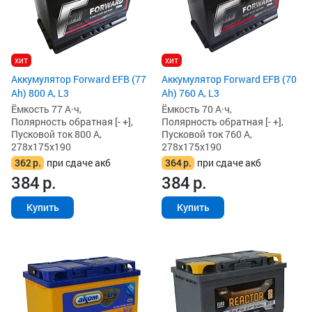
хит
хит
Аккумулятор Forward EFB (77
Аккумулятор Forward EFB (70
Ah) 800 А, L3
Ah) 760 А, L3
Ёмкость 77 А·ч,
Ёмкость 70 А·ч,
Полярность обратная [- +],
Полярность обратная [- +],
Пусковой ток 800 А,
Пусковой ток 760 А,
278x175x190
278x175x190
362
р.
при сдаче акб
364
р.
при сдаче акб
384
р.
384
р.
Купить
Купить