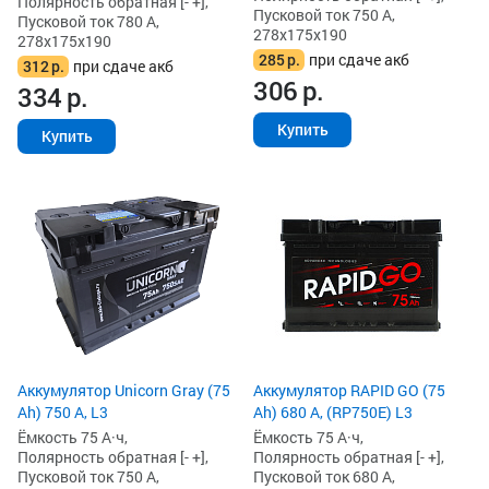
Полярность обратная [- +],
Пусковой ток 750 А,
Пусковой ток 780 А,
278x175x190
278x175x190
285
р.
при сдаче акб
312
р.
при сдаче акб
306
р.
334
р.
Купить
Купить
Аккумулятор Unicorn Gray (75
Аккумулятор RAPID GO (75
Ah) 750 А, L3
Ah) 680 А, (RP750E) L3
Ёмкость 75 А·ч,
Ёмкость 75 А·ч,
Полярность обратная [- +],
Полярность обратная [- +],
Пусковой ток 750 А,
Пусковой ток 680 А,