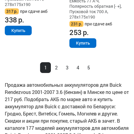
Ёмкость 77 А·ч,
278x175x190
Полярность обратная [- +],
317
р.
при сдаче акб
Пусковой ток 700 А,
278x175x190
338
р.
231
р.
при сдаче акб
253
р.
Купить
Купить
1
2
3
4
5
Продажа автомобильных аккумуляторов для Buick
Rendezvous 2001-2007 3.6 (бензин) в Минске по цене от
217 руб. Подобрать АКБ по марке авто и купить
аккумулятор для Buick с доставкой по Беларуси:
Гродно, Брест, Витебск, Гомель, Могилев и другие.
Скидки и акции при покупке, старый АКБ в зачет. В
каталоге 177 моделей аккумуляторов для автомобиля