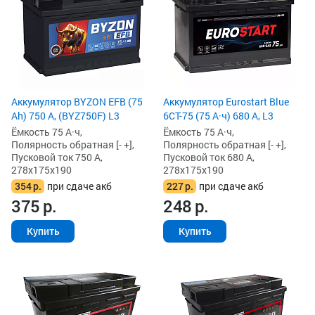
Аккумулятор BYZON EFB (75
Аккумулятор Eurostart Blue
Ah) 750 А, (BYZ750F) L3
6CT-75 (75 А·ч) 680 А, L3
Ёмкость 75 А·ч,
Ёмкость 75 А·ч,
Полярность обратная [- +],
Полярность обратная [- +],
Пусковой ток 750 А,
Пусковой ток 680 А,
278x175x190
278x175x190
354
р.
при сдаче акб
227
р.
при сдаче акб
375
р.
248
р.
Купить
Купить