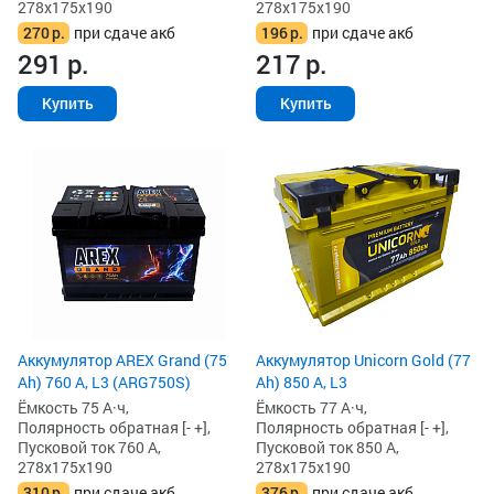
278x175x190
278x175x190
270
р.
при сдаче акб
196
р.
при сдаче акб
291
р.
217
р.
Купить
Купить
Аккумулятор AREX Grand (75
Аккумулятор Unicorn Gold (77
Ah) 760 А, L3 (ARG750S)
Ah) 850 А, L3
Ёмкость 75 А·ч,
Ёмкость 77 А·ч,
Полярность обратная [- +],
Полярность обратная [- +],
Пусковой ток 760 А,
Пусковой ток 850 А,
278x175x190
278x175x190
310
р.
при сдаче акб
376
р.
при сдаче акб