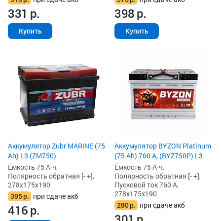
331
р.
398
р.
Купить
Купить
Аккумулятор Zubr MARINE (75
Аккумулятор BYZON Platinum
Ah) L3 (ZM750)
(75 Ah) 760 А, (BYZ750P) L3
Ёмкость 75 А·ч,
Ёмкость 75 А·ч,
Полярность обратная [- +],
Полярность обратная [- +],
278x175x190
Пусковой ток 760 А,
278x175x190
395
р.
при сдаче акб
280
р.
при сдаче акб
416
р.
301
р.