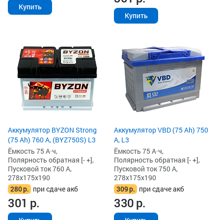
Купить
Купить
Аккумулятор BYZON Strong
Аккумулятор VBD (75 Ah) 750
(75 Ah) 760 А, (BYZ750S) L3
А, L3
Ёмкость 75 А·ч,
Ёмкость 75 А·ч,
Полярность обратная [- +],
Полярность обратная [- +],
Пусковой ток 760 А,
Пусковой ток 750 А,
278x175x190
278x175x190
280
р.
при сдаче акб
309
р.
при сдаче акб
301
р.
330
р.