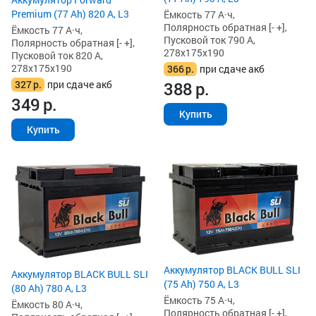
Premium (77 Ah) 820 А, L3
Ёмкость 77 А·ч,
Полярность обратная [- +],
Ёмкость 77 А·ч,
Пусковой ток 790 А,
Полярность обратная [- +],
278x175x190
Пусковой ток 820 А,
278x175x190
366
р.
при сдаче акб
327
р.
при сдаче акб
388
р.
349
р.
Купить
Купить
Аккумулятор BLACK BULL SLI
Аккумулятор BLACK BULL SLI
(75 Ah) 750 А, L3
(80 Ah) 780 А, L3
Ёмкость 75 А·ч,
Ёмкость 80 А·ч,
Полярность обратная [- +],