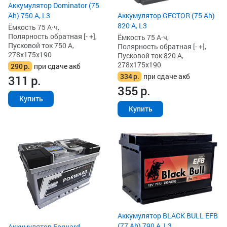
Аккумулятор Dominator (75
Ah) 750 А, L3
Аккумулятор GECTOR (75 Ah)
820 А, L3
Ёмкость 75 А·ч,
Полярность обратная [- +],
Ёмкость 75 А·ч,
Пусковой ток 750 А,
Полярность обратная [- +],
278x175x190
Пусковой ток 820 А,
278x175x190
290
р.
при сдаче акб
334
р.
при сдаче акб
311
р.
355
р.
Купить
Купить
Аккумулятор BLACK BULL EFB
(77 Ah) 790 А, L3
Аккумулятор Forward