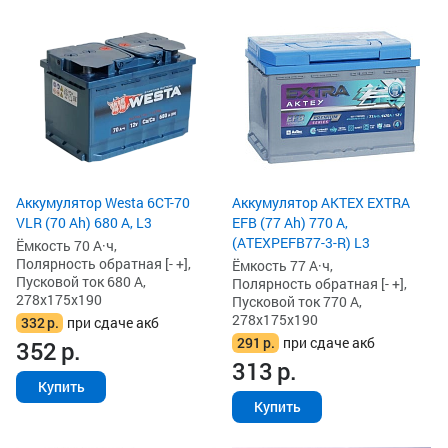
Аккумулятор Westa 6СТ-70
Аккумулятор AKTEX EXTRA
VLR (70 Ah) 680 А, L3
EFB (77 Ah) 770 А,
(ATEXPEFB77-3-R) L3
Ёмкость 70 А·ч,
Полярность обратная [- +],
Ёмкость 77 А·ч,
Пусковой ток 680 А,
Полярность обратная [- +],
278x175x190
Пусковой ток 770 А,
278x175x190
332
р.
при сдаче акб
291
р.
при сдаче акб
352
р.
313
р.
Купить
Купить