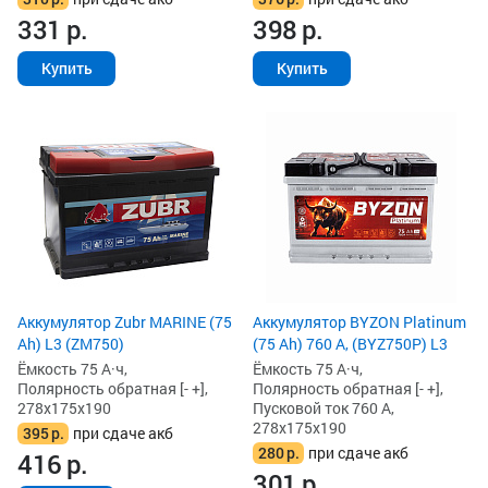
331
р.
398
р.
Купить
Купить
Аккумулятор Zubr MARINE (75
Аккумулятор BYZON Platinum
Ah) L3 (ZM750)
(75 Ah) 760 А, (BYZ750P) L3
Ёмкость 75 А·ч,
Ёмкость 75 А·ч,
Полярность обратная [- +],
Полярность обратная [- +],
278x175x190
Пусковой ток 760 А,
278x175x190
395
р.
при сдаче акб
280
р.
при сдаче акб
416
р.
301
р.