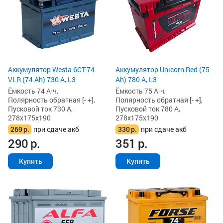
Аккумулятор Westa 6СТ-74
Аккумулятор Unicorn Red (75
VLR (74 Ah) 730 А, L3
Ah) 780 А, L3
Ёмкость 74 А·ч,
Ёмкость 75 А·ч,
Полярность обратная [- +],
Полярность обратная [- +],
Пусковой ток 730 А,
Пусковой ток 780 А,
278x175x190
278x175x190
269
р.
при сдаче акб
330
р.
при сдаче акб
290
р.
351
р.
Купить
Купить