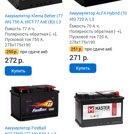
Аккумулятор ALFA Hybrid (70
Аккумулятор Klema Better (77
Ah) 720 А, L3
Ah) 750 А, (6СТ-77 АзЕ (B)) L3
Ёмкость 70 А·ч,
Ёмкость 77 А·ч,
Полярность обратная [- +],
Полярность обратная [- +],
Пусковой ток 720 А,
Пусковой ток 750 А,
278x175x190
278x175x190
251
р.
при сдаче акб
250
р.
при сдаче акб
271
р.
272
р.
Купить
Купить
Аккумулятор FireBall
6СТ-77NR (77 Ah) 670 А, L3