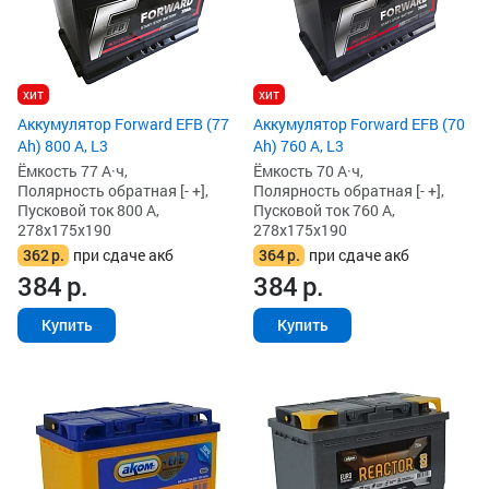
хит
хит
Аккумулятор Forward EFB (77
Аккумулятор Forward EFB (70
Ah) 800 А, L3
Ah) 760 А, L3
Ёмкость 77 А·ч,
Ёмкость 70 А·ч,
Полярность обратная [- +],
Полярность обратная [- +],
Пусковой ток 800 А,
Пусковой ток 760 А,
278x175x190
278x175x190
362
р.
при сдаче акб
364
р.
при сдаче акб
384
р.
384
р.
Купить
Купить