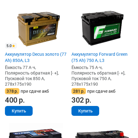
5.0
Аккумулятор Decus золото (77
Аккумулятор Forward Green
Ah) 850А, L3
(75 Ah) 750 А, L3
Ёмкость 77 А·ч,
Ёмкость 75 А·ч,
Полярность обратная [- +],
Полярность обратная [- +],
Пусковой ток 850 А,
Пусковой ток 750 А,
278x175x190
278x175x190
378
р.
при сдаче акб
281
р.
при сдаче акб
400
р.
302
р.
Купить
Купить