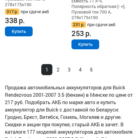
Ёмкость 77 А·ч,
278x175x190
Полярность обратная [- +],
317
р.
при сдаче акб
Пусковой ток 700 А,
278x175x190
338
р.
231
р.
при сдаче акб
253
р.
Купить
Купить
1
2
3
4
5
Продажа автомобильных аккумуляторов для Buick
Rendezvous 2001-2007 3.5 (бензин) в Минске по цене от
217 руб. Подобрать АКБ по марке авто и купить
аккумулятор для Buick с доставкой по Беларуси:
Гродно, Брест, Витебск, Гомель, Могилев и другие.
Скидки и акции при покупке, старый АКБ в зачет. В
каталоге 177 моделей аккумуляторов для автомобиля