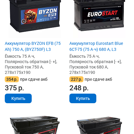
Аккумулятор BYZON EFB (75
Аккумулятор Eurostart Blue
Ah) 750 А, (BYZ750F) L3
6CT-75 (75 А·ч) 680 А, L3
Ёмкость 75 А·ч,
Ёмкость 75 А·ч,
Полярность обратная [- +],
Полярность обратная [- +],
Пусковой ток 750 А,
Пусковой ток 680 А,
278x175x190
278x175x190
354
р.
при сдаче акб
227
р.
при сдаче акб
375
р.
248
р.
Купить
Купить