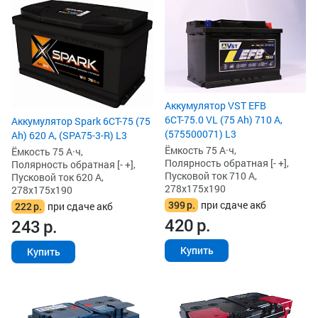
Аккумулятор VST EFB
6СТ-75.0 VL (75 Ah) 710 А,
Аккумулятор Spark 6СТ-75 (75
(575500071) L3
Ah) 620 А, (SPA75-3-R) L3
Ёмкость 75 А·ч,
Ёмкость 75 А·ч,
Полярность обратная [- +],
Полярность обратная [- +],
Пусковой ток 710 А,
Пусковой ток 620 А,
278x175x190
278x175x190
399
р.
при сдаче акб
222
р.
при сдаче акб
420
р.
243
р.
Купить
Купить