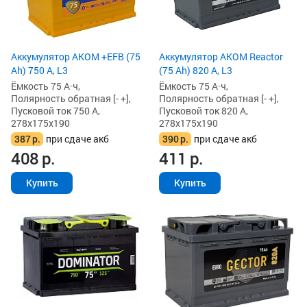
Аккумулятор AKOM +EFB (75
Аккумулятор AKOM Reactor
Ah) 750 А, L3
(75 Ah) 820 А, L3
Ёмкость 75 А·ч,
Ёмкость 75 А·ч,
Полярность обратная [- +],
Полярность обратная [- +],
Пусковой ток 750 А,
Пусковой ток 820 А,
278x175x190
278x175x190
387
р.
при сдаче акб
390
р.
при сдаче акб
408
р.
411
р.
Купить
Купить