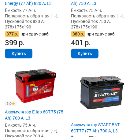
Energy (77 Ah) 820 А, L3
Ah) 750 А, L3
Ёмкость 77 А·ч,
Ёмкость 75 А·ч,
Полярность обратная [- +],
Полярность обратная [- +],
Пусковой ток 820 А,
Пусковой ток 750 А,
278x175x190
278x175x190
377
р.
при сдаче акб
380
р.
при сдаче акб
399
р.
401
р.
Купить
Купить
5.0
Аккумулятор E-lab 6СТ-75 (75
Ah) 700 А, L3
Аккумулятор START.BAT
Ёмкость 75 А·ч,
Полярность обратная [- +],
6СТ-77 (77 Ah) 700 А, L3
Пусковой ток 700 А,