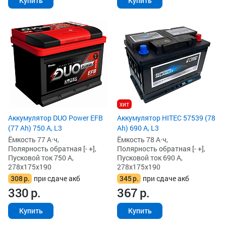
Купить
Купить
хит
Аккумулятор DUO Power EFB
Аккумулятор HITEC 57539 (78
(77 Ah) 750 А, L3
Ah) 690 А, L3
Ёмкость 77 А·ч,
Ёмкость 78 А·ч,
Полярность обратная [- +],
Полярность обратная [- +],
Пусковой ток 750 А,
Пусковой ток 690 А,
278x175x190
278x175x190
308
р.
при сдаче акб
345
р.
при сдаче акб
330
р.
367
р.
Купить
Купить