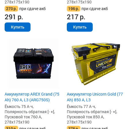
278x175x190
278x175x190
270
р.
при сдаче акб
196
р.
при сдаче акб
291
р.
217
р.
Купить
Купить
Аккумулятор AREX Grand (75
Аккумулятор Unicorn Gold (77
Ah) 760 А, L3 (ARG750S)
Ah) 850 А, L3
Ёмкость 75 А·ч,
Ёмкость 77 А·ч,
Полярность обратная [- +],
Полярность обратная [- +],
Пусковой ток 760 А,
Пусковой ток 850 А,
278x175x190
278x175x190
310
р.
при сдаче акб
376
р.
при сдаче акб