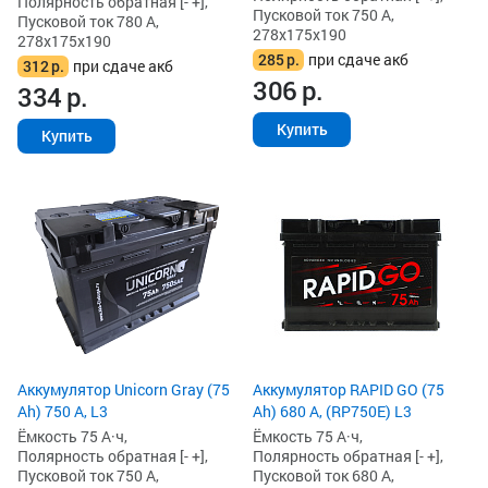
Полярность обратная [- +],
Пусковой ток 750 А,
Пусковой ток 780 А,
278x175x190
278x175x190
285
р.
при сдаче акб
312
р.
при сдаче акб
306
р.
334
р.
Купить
Купить
Аккумулятор Unicorn Gray (75
Аккумулятор RAPID GO (75
Ah) 750 А, L3
Ah) 680 А, (RP750E) L3
Ёмкость 75 А·ч,
Ёмкость 75 А·ч,
Полярность обратная [- +],
Полярность обратная [- +],
Пусковой ток 750 А,
Пусковой ток 680 А,