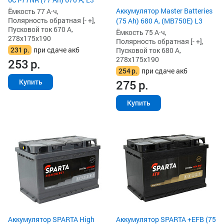
Аккумулятор Master Batteries
Ёмкость 77 А·ч,
Полярность обратная [- +],
(75 Ah) 680 А, (MB750E) L3
Пусковой ток 670 А,
Ёмкость 75 А·ч,
278x175x190
Полярность обратная [- +],
231
р.
при сдаче акб
Пусковой ток 680 А,
278x175x190
253
р.
254
р.
при сдаче акб
275
р.
Купить
Купить
Аккумулятор SPARTA High
Аккумулятор SPARTA +EFB (75