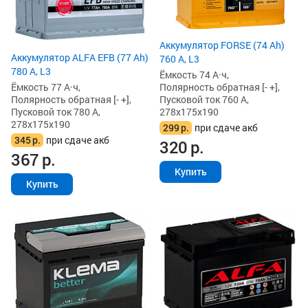
Аккумулятор FORSE (74 Ah)
Аккумулятор ALFA EFB (77 Ah)
760 А, L3
780 А, L3
Ёмкость 74 А·ч,
Ёмкость 77 А·ч,
Полярность обратная [- +],
Полярность обратная [- +],
Пусковой ток 760 А,
Пусковой ток 780 А,
278x175x190
278x175x190
299
р.
при сдаче акб
345
р.
при сдаче акб
320
р.
367
р.
Купить
Купить