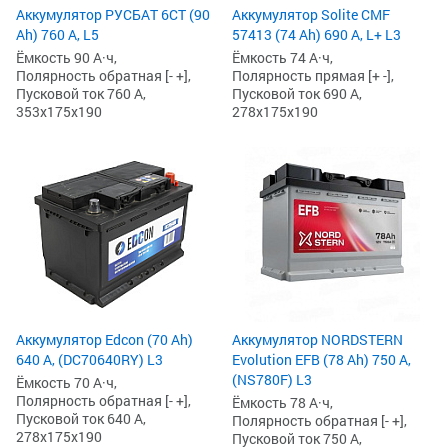
Аккумулятор РУСБАТ 6СТ (90
Аккумулятор Solite CMF
Ah) 760 А, L5
57413 (74 Ah) 690 А, L+ L3
Ёмкость 90 А·ч,
Ёмкость 74 А·ч,
Полярность обратная [- +],
Полярность прямая [+ -],
Пусковой ток 760 А,
Пусковой ток 690 А,
353x175x190
278x175x190
Аккумулятор Edcon (70 Ah)
Аккумулятор NORDSTERN
640 А, (DC70640RY) L3
Evolution EFB (78 Ah) 750 А,
(NS780F) L3
Ёмкость 70 А·ч,
Полярность обратная [- +],
Ёмкость 78 А·ч,
Пусковой ток 640 А,
Полярность обратная [- +],
278x175x190
Пусковой ток 750 А,