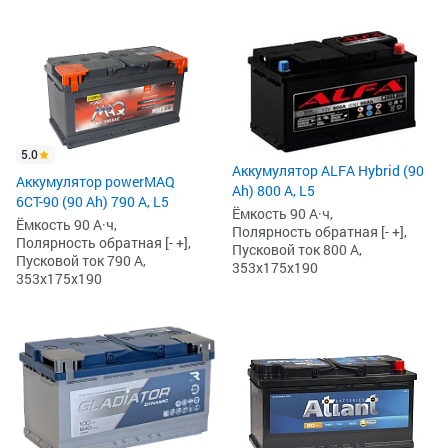
5.0
Аккумулятор ALFA Hybrid (90
Аккумулятор powerMAQ
Ah) 800 А, L5
6СТ-90 (90 Ah) 790 А, L5
Ёмкость 90 А·ч,
Ёмкость 90 А·ч,
Полярность обратная [- +],
Полярность обратная [- +],
Пусковой ток 800 А,
Пусковой ток 790 А,
353x175x190
353x175x190