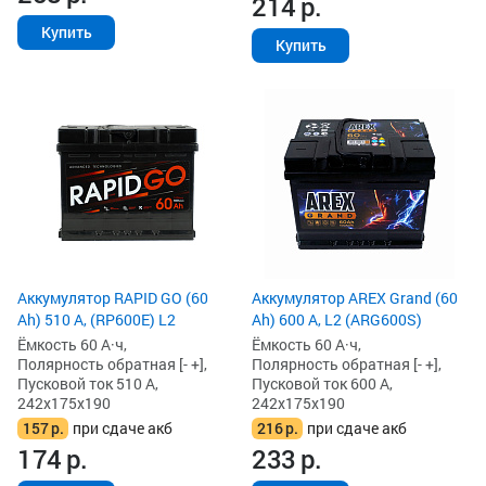
214
р.
Купить
Купить
Аккумулятор RAPID GO (60
Аккумулятор AREX Grand (60
Ah) 510 А, (RP600E) L2
Ah) 600 А, L2 (ARG600S)
Ёмкость 60 А·ч,
Ёмкость 60 А·ч,
Полярность обратная [- +],
Полярность обратная [- +],
Пусковой ток 510 А,
Пусковой ток 600 А,
242x175x190
242x175x190
157
р.
при сдаче акб
216
р.
при сдаче акб
174
р.
233
р.