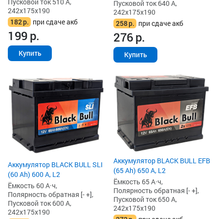
Пусковой ток 510 А,
Пусковой ток 640 А,
242x175x190
242x175x190
182
р.
при сдаче акб
258
р.
при сдаче акб
199
р.
276
р.
Купить
Купить
Аккумулятор BLACK BULL EFB
Аккумулятор BLACK BULL SLI
(65 Ah) 650 А, L2
(60 Ah) 600 А, L2
Ёмкость 65 А·ч,
Ёмкость 60 А·ч,
Полярность обратная [- +],
Полярность обратная [- +],
Пусковой ток 650 А,
Пусковой ток 600 А,
242x175x190
242x175x190