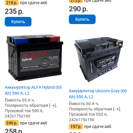
272
р.
при сдаче акб
218
р.
при сдаче акб
290
р.
235
р.
Купить
Купить
Аккумулятор ALFA Hybrid (65
Аккумулятор Unicorn Gray (60
Ah) 590 А, L2
Ah) 550 А, L2
Ёмкость 65 А·ч,
Ёмкость 60 А·ч,
Полярность обратная [- +],
Полярность обратная [- +],
Пусковой ток 590 А,
Пусковой ток 550 А,
242x175x190
242x175x190
240
р.
при сдаче акб
197
р.
при сдаче акб
258
р.