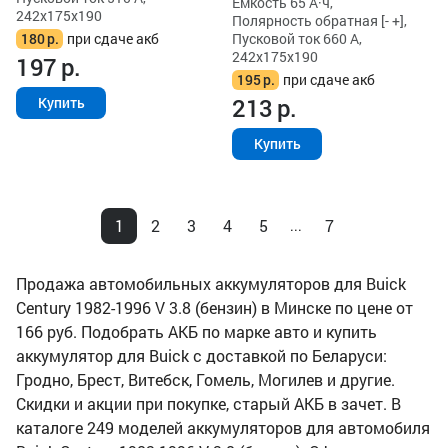
Ёмкость 65 А·ч,
242x175x190
Полярность обратная [- +],
180
р.
при сдаче акб
Пусковой ток 660 А,
242x175x190
197
р.
195
р.
при сдаче акб
213
р.
Купить
Купить
1
2
3
4
5
7
...
Продажа автомобильных аккумуляторов для Buick
Century 1982-1996 V 3.8 (бензин) в Минске по цене от
166 руб. Подобрать АКБ по марке авто и купить
аккумулятор для Buick с доставкой по Беларуси:
Гродно, Брест, Витебск, Гомель, Могилев и другие.
Скидки и акции при покупке, старый АКБ в зачет. В
каталоге 249 моделей аккумуляторов для автомобиля