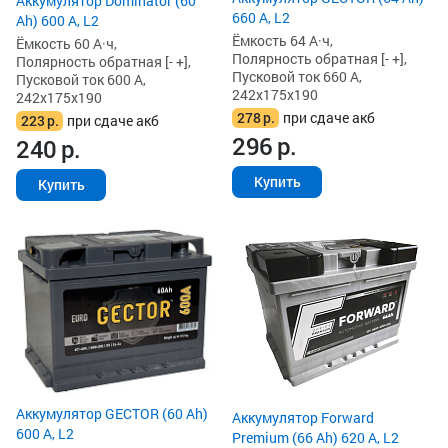
Аккумулятор Dominator (60
660 А, L2
Ah) 600 А, L2
Ёмкость 64 А·ч,
Ёмкость 60 А·ч,
Полярность обратная [- +],
Полярность обратная [- +],
Пусковой ток 660 А,
Пусковой ток 600 А,
242x175x190
242x175x190
278
р.
при сдаче акб
223
р.
при сдаче акб
296
р.
240
р.
Купить
Купить
Аккумулятор GECTOR (60 Ah)
Аккумулятор Forward
600 А, L2
Premium (66 Ah) 620 А, L2