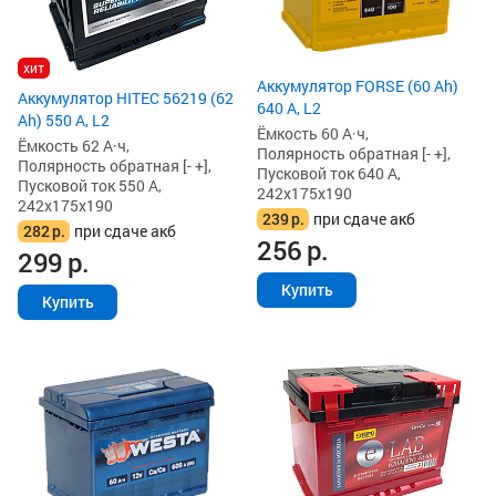
хит
Аккумулятор FORSE (60 Ah)
Аккумулятор HITEC 56219 (62
640 А, L2
Ah) 550 А, L2
Ёмкость 60 А·ч,
Ёмкость 62 А·ч,
Полярность обратная [- +],
Полярность обратная [- +],
Пусковой ток 640 А,
Пусковой ток 550 А,
242x175x190
242x175x190
239
р.
при сдаче акб
282
р.
при сдаче акб
256
р.
299
р.
Купить
Купить