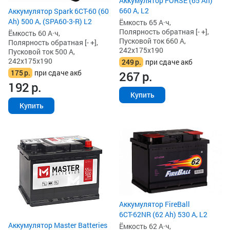
Аккумулятор FORSE (65 Ah)
660 А, L2
Аккумулятор Spark 6СТ-60 (60
Ah) 500 А, (SPA60-3-R) L2
Ёмкость 65 А·ч,
Полярность обратная [- +],
Ёмкость 60 А·ч,
Пусковой ток 660 А,
Полярность обратная [- +],
242x175x190
Пусковой ток 500 А,
242x175x190
249
р.
при сдаче акб
175
р.
при сдаче акб
267
р.
192
р.
Купить
Купить
Аккумулятор FireBall
6СТ-62NR (62 Ah) 530 А, L2
Аккумулятор Master Batteries
Ёмкость 62 А·ч,