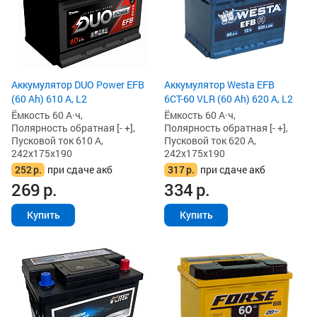
Аккумулятор DUO Power EFB
Аккумулятор Westa EFB
(60 Ah) 610 А, L2
6СТ-60 VLR (60 Ah) 620 А, L2
Ёмкость 60 А·ч,
Ёмкость 60 А·ч,
Полярность обратная [- +],
Полярность обратная [- +],
Пусковой ток 610 А,
Пусковой ток 620 А,
242x175x190
242x175x190
252
р.
при сдаче акб
317
р.
при сдаче акб
269
р.
334
р.
Купить
Купить