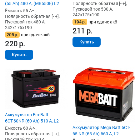
Полярность обратная [- +],
(55 Ah) 480 А, (MB550E) L2
Пусковой ток 530 А,
Ёмкость 55 А·ч,
242x175x190
Полярность обратная [- +],
194
р.
при сдаче акб
Пусковой ток 480 А,
242x175x190
211
р.
205
р.
при сдаче акб
220
р.
Купить
Купить
Аккумулятор FireBall
6СТ-60NR (60 Ah) 510 А, L2
Аккумулятор Mega Batt 6CT-
Ёмкость 60 А·ч,
Полярность обратная [- +],
65 NR (65 Ah) 660 А, L2
Пусковой ток 510 А,