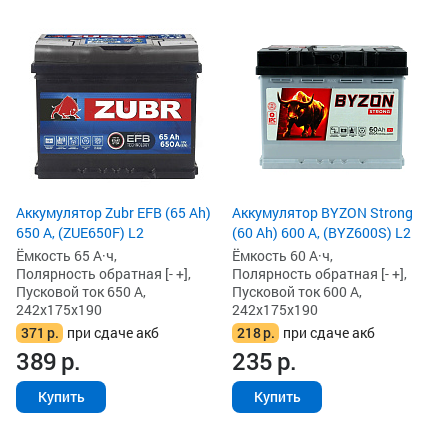
Аккумулятор Zubr EFB (65 Ah)
Аккумулятор BYZON Strong
650 А, (ZUE650F) L2
(60 Ah) 600 А, (BYZ600S) L2
Ёмкость 65 А·ч,
Ёмкость 60 А·ч,
Полярность обратная [- +],
Полярность обратная [- +],
Пусковой ток 650 А,
Пусковой ток 600 А,
242x175x190
242x175x190
371
р.
при сдаче акб
218
р.
при сдаче акб
389
р.
235
р.
Купить
Купить