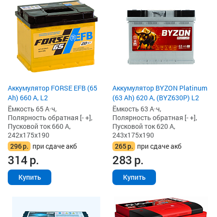
Аккумулятор FORSE EFB (65
Аккумулятор BYZON Platinum
Ah) 660 А, L2
(63 Ah) 620 А, (BYZ630P) L2
Ёмкость 65 А·ч,
Ёмкость 63 А·ч,
Полярность обратная [- +],
Полярность обратная [- +],
Пусковой ток 660 А,
Пусковой ток 620 А,
242x175x190
243x175x190
296
р.
при сдаче акб
265
р.
при сдаче акб
314
р.
283
р.
Купить
Купить