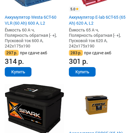
5.0
Аккумулятор Westa 6СТ-60
Аккумулятор E-lab 6СТ-65 (65
VLR (60 Ah) 600 А, L2
Ah) 620 А, L2
Ёмкость 60 А·ч,
Ёмкость 65 А·ч,
Полярность обратная [- +],
Полярность обратная [- +],
Пусковой ток 600 А,
Пусковой ток 620 А,
242x175x190
242x175x190
297
р.
при сдаче акб
283
р.
при сдаче акб
314
р.
301
р.
Купить
Купить