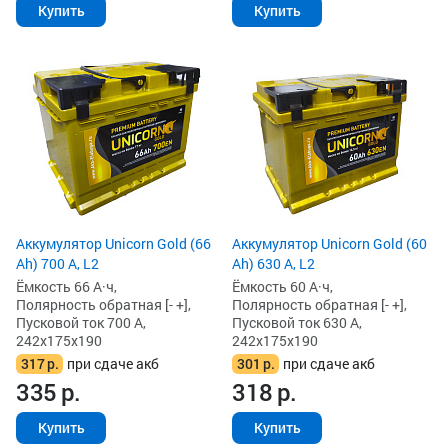
Купить
Купить
Аккумулятор Unicorn Gold (66
Аккумулятор Unicorn Gold (60
Ah) 700 А, L2
Ah) 630 А, L2
Ёмкость 66 А·ч,
Ёмкость 60 А·ч,
Полярность обратная [- +],
Полярность обратная [- +],
Пусковой ток 700 А,
Пусковой ток 630 А,
242x175x190
242x175x190
317
р.
при сдаче акб
301
р.
при сдаче акб
335
р.
318
р.
Купить
Купить