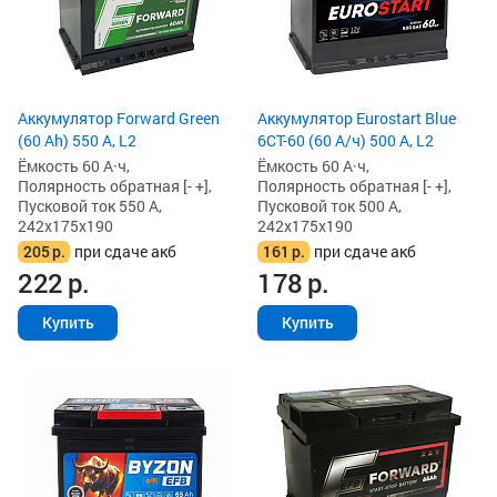
Аккумулятор Forward Green
Аккумулятор Eurostart Blue
(60 Ah) 550 А, L2
6CT-60 (60 А/ч) 500 А, L2
Ёмкость 60 А·ч,
Ёмкость 60 А·ч,
Полярность обратная [- +],
Полярность обратная [- +],
Пусковой ток 550 А,
Пусковой ток 500 А,
242x175x190
242x175x190
205
р.
при сдаче акб
161
р.
при сдаче акб
222
р.
178
р.
Купить
Купить