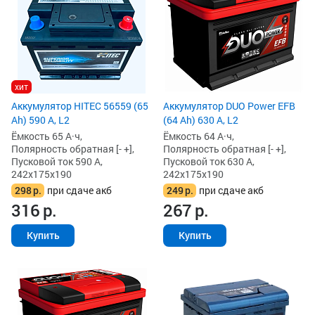
хит
Аккумулятор HITEC 56559 (65
Аккумулятор DUO Power EFB
Ah) 590 А, L2
(64 Ah) 630 А, L2
Ёмкость 65 А·ч,
Ёмкость 64 А·ч,
Полярность обратная [- +],
Полярность обратная [- +],
Пусковой ток 590 А,
Пусковой ток 630 А,
242x175x190
242x175x190
298
р.
при сдаче акб
249
р.
при сдаче акб
316
р.
267
р.
Купить
Купить