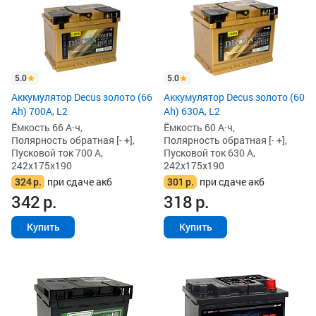
5.0
5.0
Аккумулятор Decus золото (66
Аккумулятор Decus золото (60
Ah) 700A, L2
Ah) 630A, L2
Ёмкость 66 А·ч,
Ёмкость 60 А·ч,
Полярность обратная [- +],
Полярность обратная [- +],
Пусковой ток 700 А,
Пусковой ток 630 А,
242x175x190
242x175x190
324
р.
при сдаче акб
301
р.
при сдаче акб
342
р.
318
р.
Купить
Купить