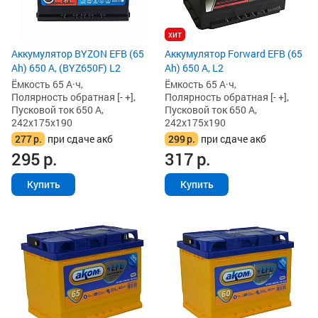
хит
Аккумулятор BYZON EFB (65
Аккумулятор Forward EFB (65
Ah) 650 А, (BYZ650F) L2
Ah) 650 А, L2
Ёмкость 65 А·ч,
Ёмкость 65 А·ч,
Полярность обратная [- +],
Полярность обратная [- +],
Пусковой ток 650 А,
Пусковой ток 650 А,
242x175x190
242x175x190
277
р.
при сдаче акб
299
р.
при сдаче акб
295
р.
317
р.
Купить
Купить