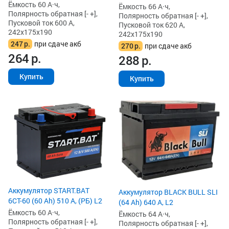
Ёмкость 60 А·ч,
Ёмкость 66 А·ч,
Полярность обратная [- +],
Полярность обратная [- +],
Пусковой ток 600 А,
Пусковой ток 620 А,
242x175x190
242x175x190
247
р.
при сдаче акб
270
р.
при сдаче акб
264
р.
288
р.
Купить
Купить
Аккумулятор START.BAT
Аккумулятор BLACK BULL SLI
6СТ-60 (60 Ah) 510 А, (РБ) L2
(64 Ah) 640 А, L2
Ёмкость 60 А·ч,
Ёмкость 64 А·ч,
Полярность обратная [- +],
Полярность обратная [- +],