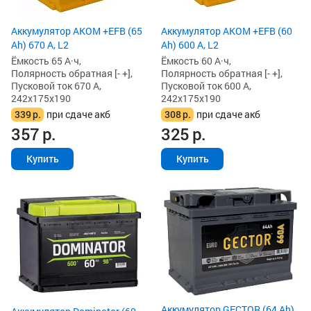
Аккумулятор AKOM +EFB (65
Аккумулятор AKOM +EFB (60
Ah) 670 А, L2
Ah) 600 А, L2
Ёмкость 65 А·ч,
Ёмкость 60 А·ч,
Полярность обратная [- +],
Полярность обратная [- +],
Пусковой ток 670 А,
Пусковой ток 600 А,
242x175x190
242x175x190
339
р.
при сдаче акб
308
р.
при сдаче акб
357
р.
325
р.
Купить
Купить
Аккумулятор GECTOR (64 Ah)