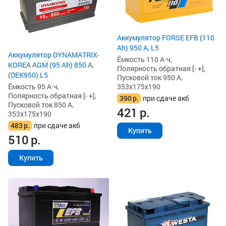
Аккумулятор FORSE EFB (110
Ah) 950 А, L5
Аккумулятор DYNAMATRIX-
Ёмкость 110 А·ч,
KOREA AGM (95 Ah) 850 А,
Полярность обратная [- +],
(DEK950) L5
Пусковой ток 950 А,
Ёмкость 95 А·ч,
353x175x190
Полярность обратная [- +],
390
р.
при сдаче акб
Пусковой ток 850 А,
421
р.
353x175x190
483
р.
при сдаче акб
Купить
510
р.
Купить