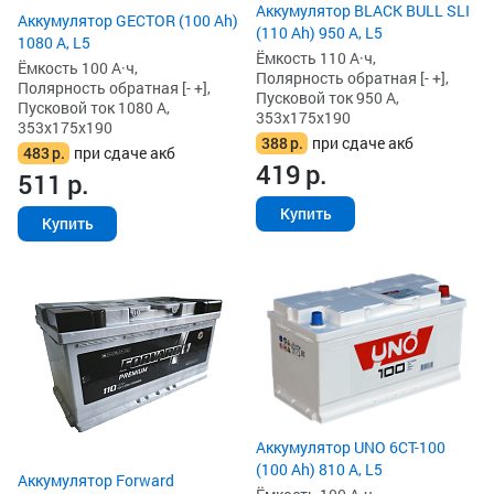
Аккумулятор BLACK BULL SLI
Аккумулятор GECTOR (100 Ah)
(110 Ah) 950 А, L5
1080 А, L5
Ёмкость 110 А·ч,
Ёмкость 100 А·ч,
Полярность обратная [- +],
Полярность обратная [- +],
Пусковой ток 950 А,
Пусковой ток 1080 А,
353x175x190
353x175x190
388
р.
при сдаче акб
483
р.
при сдаче акб
419
р.
511
р.
Купить
Купить
Аккумулятор UNO 6CT-100
(100 Ah) 810 А, L5
Аккумулятор Forward