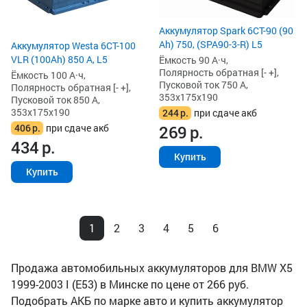
Аккумулятор Spark 6СТ-90 (90
Ah) 750, (SPA90-3-R) L5
Аккумулятор Westa 6СТ-100
VLR (100Ah) 850 А, L5
Ёмкость 90 А·ч,
Полярность обратная [- +],
Ёмкость 100 А·ч,
Пусковой ток 750 А,
Полярность обратная [- +],
353x175x190
Пусковой ток 850 А,
353x175x190
244
р.
при сдаче акб
406
р.
при сдаче акб
269
р.
434
р.
Купить
Купить
1
2
3
4
5
6
Продажа автомобильных аккумуляторов для BMW X5
1999-2003 I (E53) в Минске по цене от 266 руб.
Подобрать АКБ по марке авто и купить аккумулятор