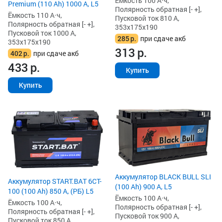
Ёмкость 100 А·ч,
Premium (110 Ah) 1000 А, L5
Полярность обратная [- +],
Ёмкость 110 А·ч,
Пусковой ток 810 А,
Полярность обратная [- +],
353x175x190
Пусковой ток 1000 А,
285
р.
при сдаче акб
353x175x190
313
р.
402
р.
при сдаче акб
433
р.
Купить
Купить
Аккумулятор BLACK BULL SLI
Аккумулятор START.BAT 6CT-
(100 Ah) 900 А, L5
100 (100 Ah) 850 А, (РБ) L5
Ёмкость 100 А·ч,
Ёмкость 100 А·ч,
Полярность обратная [- +],
Полярность обратная [- +],
Пусковой ток 900 А,
Пусковой ток 850 А,