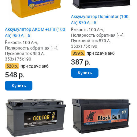
Аккумулятор Dominator (100
Ah) 870 А, L5
Аккумулятор AKOM +EFB (100
Ёмкость 100 А·ч,
Полярность обратная [- +],
Ah) 950 А, L5
Пусковой ток 870 А,
Ёмкость 100 А·ч,
353x175x190
Полярность обратная [- +],
359
р.
при сдаче акб
Пусковой ток 950 А,
353x175x190
387
р.
520
р.
при сдаче акб
548
р.
Купить
Купить