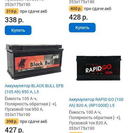
353x175x190
353x175x190
400
р.
при сдаче акб
310
р.
при сдаче акб
428
р.
338
р.
Купить
Купить
Аккумулятор BLACK BULL EFB
(105 Ah) 950 А, L5
Ёмкость 105 А·ч,
Аккумулятор RAPID GO (100
Полярность обратная [- +],
Ah) 820 А, (RP1000E) L5
Пусковой ток 950 А,
Ёмкость 100 А·ч,
353x175x190
Полярность обратная [- +],
398
р.
при сдаче акб
Пусковой ток 820 А,
427
р.
353x175x190