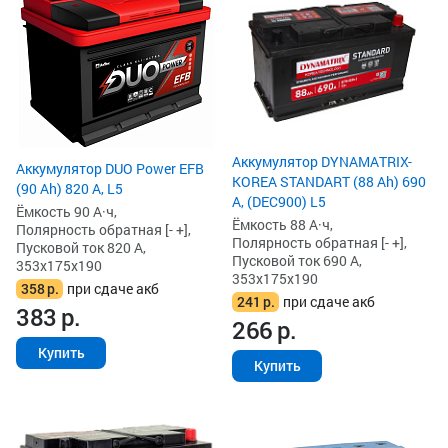
Аккумулятор DYNAMATRIX-
Аккумулятор DUO Power EFB
KOREA STANDART (88 Ah) 690
(90 Ah) 820 А, L5
А, (DEC900) L5
Ёмкость 90 А·ч,
Ёмкость 88 А·ч,
Полярность обратная [- +],
Полярность обратная [- +],
Пусковой ток 820 А,
Пусковой ток 690 А,
353x175x190
353x175x190
358
р.
при сдаче акб
241
р.
при сдаче акб
383
р.
266
р.
Купить
Купить