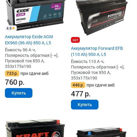
4.9
Аккумулятор Exide AGM
хит
EK960 (96 Ah) 850 А, L5
Аккумулятор Forward EFB
Ёмкость 96 А·ч,
(110 Ah) 950 А, L5
Полярность обратная [- +],
Пусковой ток 850 А,
Ёмкость 110 А·ч,
353x175x190
Полярность обратная [- +],
Пусковой ток 950 А,
733
р.
при сдаче акб
353x175x190
760
р.
446
р.
при сдаче акб
477
р.
Купить
Купить