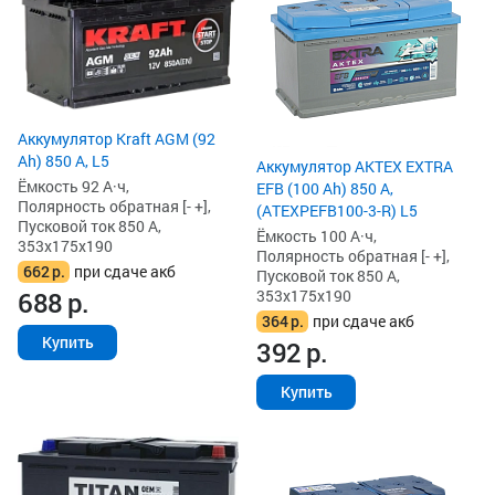
Аккумулятор Kraft AGM (92
Ah) 850 А, L5
Аккумулятор AKTEX EXTRA
Ёмкость 92 А·ч,
EFB (100 Ah) 850 А,
Полярность обратная [- +],
(ATEXPEFB100-3-R) L5
Пусковой ток 850 А,
Ёмкость 100 А·ч,
353x175x190
Полярность обратная [- +],
662
р.
при сдаче акб
Пусковой ток 850 А,
353x175x190
688
р.
364
р.
при сдаче акб
Купить
392
р.
Купить