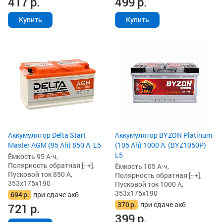
417
р.
499
р.
Купить
Купить
Аккумулятор Delta Start
Аккумулятор BYZON Platinum
Master AGM (95 Ah) 850 А, L5
(105 Ah) 1000 А, (BYZ1050P)
L5
Ёмкость 95 А·ч,
Полярность обратная [- +],
Ёмкость 105 А·ч,
Пусковой ток 850 А,
Полярность обратная [- +],
353x175x190
Пусковой ток 1000 А,
353x175x190
694
р.
при сдаче акб
370
р.
при сдаче акб
721
р.
399
р.