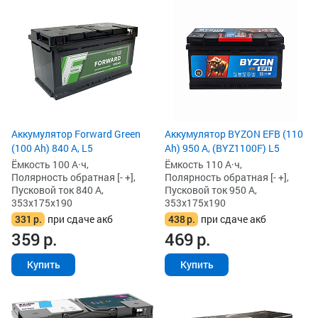
Аккумулятор Forward Green
Аккумулятор BYZON EFB (110
(100 Ah) 840 А, L5
Ah) 950 А, (BYZ1100F) L5
Ёмкость 100 А·ч,
Ёмкость 110 А·ч,
Полярность обратная [- +],
Полярность обратная [- +],
Пусковой ток 840 А,
Пусковой ток 950 А,
353x175x190
353x175x190
331
р.
при сдаче акб
438
р.
при сдаче акб
359
р.
469
р.
Купить
Купить