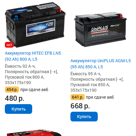
хит
Аккумулятор HITEC EFB LN5
(92 Ah) 800 А, L5
Аккумулятор UniPLUS AGM-L5
Ёмкость 92 А·ч,
(95 Ah) 850 А, L5
Полярность обратная [- +],
Ёмкость 95 А·ч,
Пусковой ток 800 А,
Полярность обратная [- +],
353x175x190
Пусковой ток 850 А,
454
р.
при сдаче акб
353x175x190
480
р.
641
р.
при сдаче акб
668
р.
Купить
Купить