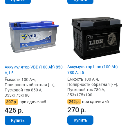
Аккумулятор Lion (100 Ah)
Аккумулятор VBD (100 Ah) 850
780 А, L5
А, L5
Ёмкость 100 А·ч,
Ёмкость 100 А·ч,
Полярность обратная [- +],
Полярность обратная [- +],
Пусковой ток 780 А,
Пусковой ток 850 А,
353x175x190
353x175x190
242
р.
при сдаче акб
397
р.
при сдаче акб
270
р.
425
р.
Купить
Купить