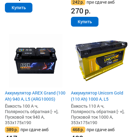
242
р.
при сдаче акб
Купить
270
р.
Купить
Аккумулятор AREX Grand (100
Аккумулятор Unicorn Gold
Ah) 940 А, L5 (ARG1000S)
(110 Ah) 1000 А, L5
Ёмкость 100 А·ч,
Ёмкость 110 А·ч,
Полярность обратная [- +],
Полярность обратная [- +],
Пусковой ток 940 А,
Пусковой ток 1000 А,
353x175x190
353x175x190
389
р.
при сдаче акб
468
р.
при сдаче акб