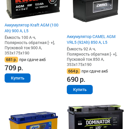
Аккумулятор Kraft AGM (100
Ah) 900 А, L5
Аккумулятор CAMEL AGM
Ёмкость 100 А·ч,
VRL5 (92Ah) 850 А, L5
Полярность обратная [- +],
Пусковой ток 900 А,
Ёмкость 92 А·ч,
353x175x190
Полярность обратная [- +],
Пусковой ток 850 А,
681
р.
при сдаче акб
353x175x190
709
р.
664
р.
при сдаче акб
690
р.
Купить
Купить