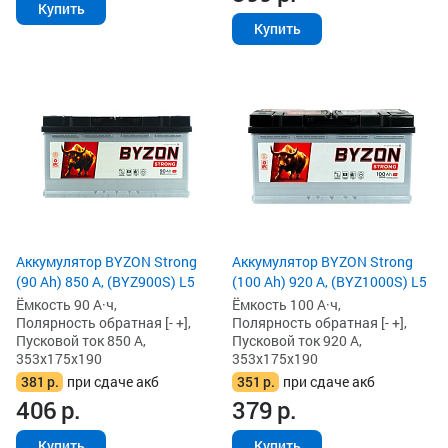
Купить
Купить
Аккумулятор BYZON Strong
Аккумулятор BYZON Strong
(90 Ah) 850 А, (BYZ900S) L5
(100 Ah) 920 А, (BYZ1000S) L5
Ёмкость 90 А·ч,
Ёмкость 100 А·ч,
Полярность обратная [- +],
Полярность обратная [- +],
Пусковой ток 850 А,
Пусковой ток 920 А,
353x175x190
353x175x190
381
р.
при сдаче акб
351
р.
при сдаче акб
406
р.
379
р.
Купить
Купить