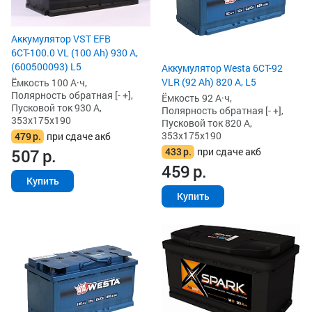
Аккумулятор VST EFB
6СТ-100.0 VL (100 Ah) 930 А,
(600500093) L5
Аккумулятор Westa 6СТ-92
VLR (92 Ah) 820 А, L5
Ёмкость 100 А·ч,
Полярность обратная [- +],
Ёмкость 92 А·ч,
Пусковой ток 930 А,
Полярность обратная [- +],
353x175x190
Пусковой ток 820 А,
353x175x190
479
р.
при сдаче акб
433
р.
при сдаче акб
507
р.
459
р.
Купить
Купить