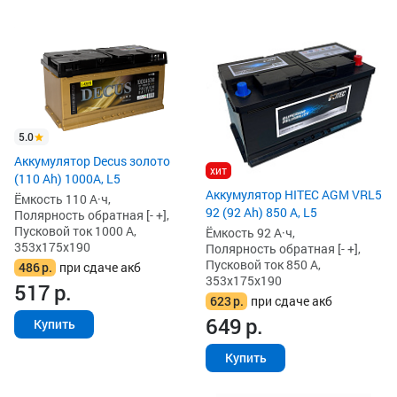
5.0
Аккумулятор Decus золото
хит
(110 Ah) 1000A, L5
Аккумулятор HITEC AGM VRL5
Ёмкость 110 А·ч,
92 (92 Ah) 850 А, L5
Полярность обратная [- +],
Пусковой ток 1000 А,
Ёмкость 92 А·ч,
353x175x190
Полярность обратная [- +],
Пусковой ток 850 А,
486
р.
при сдаче акб
353x175x190
517
р.
623
р.
при сдаче акб
649
р.
Купить
Купить