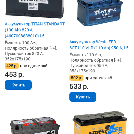
Аккумулятор TITAN STANDART
(100 Ah) 820 А,
(4607008888010) L5
Аккумулятор Westa EFB
Ёмкость 100 А·ч,
6СТ-110 VLR (110 Ah) 950 А, L5
Полярность обратная [- +],
Пусковой ток 820 А,
Ёмкость 110 А·ч,
352x175x190
Полярность обратная [- +],
Пусковой ток 950 А,
425
р.
при сдаче акб
353x175x190
453
р.
502
р.
при сдаче акб
533
р.
Купить
Купить