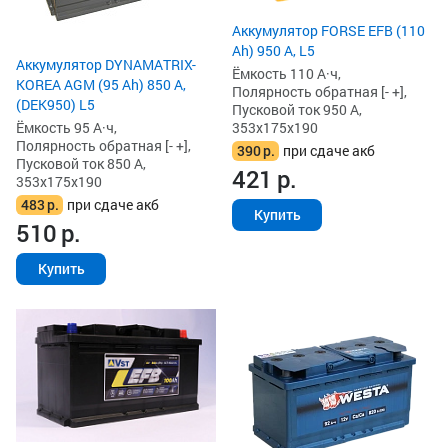
Аккумулятор FORSE EFB (110
Ah) 950 А, L5
Аккумулятор DYNAMATRIX-
Ёмкость 110 А·ч,
KOREA AGM (95 Ah) 850 А,
Полярность обратная [- +],
(DEK950) L5
Пусковой ток 950 А,
Ёмкость 95 А·ч,
353x175x190
Полярность обратная [- +],
390
р.
при сдаче акб
Пусковой ток 850 А,
421
р.
353x175x190
483
р.
при сдаче акб
Купить
510
р.
Купить