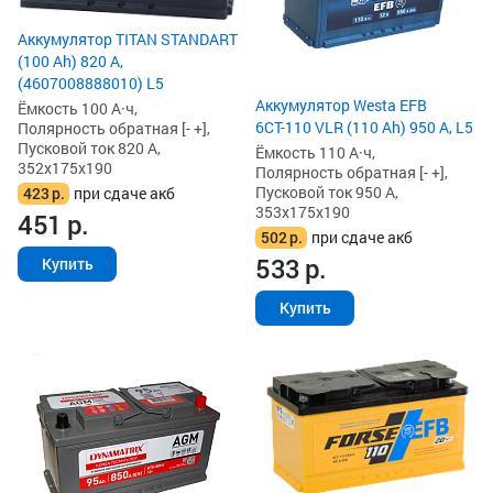
Аккумулятор TITAN STANDART
(100 Ah) 820 А,
(4607008888010) L5
Аккумулятор Westa EFB
Ёмкость 100 А·ч,
6СТ-110 VLR (110 Ah) 950 А, L5
Полярность обратная [- +],
Пусковой ток 820 А,
Ёмкость 110 А·ч,
352x175x190
Полярность обратная [- +],
Пусковой ток 950 А,
423
р.
при сдаче акб
353x175x190
451
р.
502
р.
при сдаче акб
533
р.
Купить
Купить