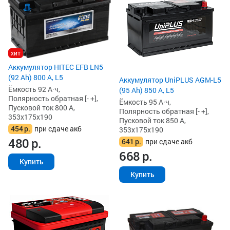
хит
Аккумулятор HITEC EFB LN5
(92 Ah) 800 А, L5
Аккумулятор UniPLUS AGM-L5
Ёмкость 92 А·ч,
(95 Ah) 850 А, L5
Полярность обратная [- +],
Ёмкость 95 А·ч,
Пусковой ток 800 А,
Полярность обратная [- +],
353x175x190
Пусковой ток 850 А,
454
р.
при сдаче акб
353x175x190
480
р.
641
р.
при сдаче акб
668
р.
Купить
Купить