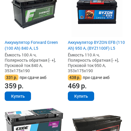
Аккумулятор Forward Green
Аккумулятор BYZON EFB (110
(100 Ah) 840 А, L5
Ah) 950 А, (BYZ1100F) L5
Ёмкость 100 А·ч,
Ёмкость 110 А·ч,
Полярность обратная [- +],
Полярность обратная [- +],
Пусковой ток 840 А,
Пусковой ток 950 А,
353x175x190
353x175x190
331
р.
при сдаче акб
438
р.
при сдаче акб
359
р.
469
р.
Купить
Купить