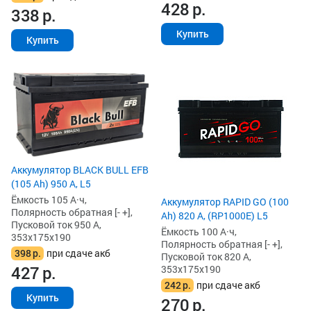
428
р.
338
р.
Купить
Купить
Аккумулятор BLACK BULL EFB
(105 Ah) 950 А, L5
Ёмкость 105 А·ч,
Аккумулятор RAPID GO (100
Полярность обратная [- +],
Ah) 820 А, (RP1000E) L5
Пусковой ток 950 А,
Ёмкость 100 А·ч,
353x175x190
Полярность обратная [- +],
398
р.
при сдаче акб
Пусковой ток 820 А,
427
р.
353x175x190
242
р.
при сдаче акб
Купить
270
р.