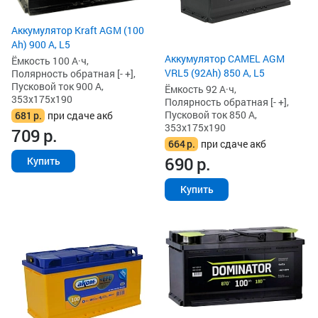
Аккумулятор Kraft AGM (100
Ah) 900 А, L5
Аккумулятор CAMEL AGM
Ёмкость 100 А·ч,
VRL5 (92Ah) 850 А, L5
Полярность обратная [- +],
Пусковой ток 900 А,
Ёмкость 92 А·ч,
353x175x190
Полярность обратная [- +],
Пусковой ток 850 А,
681
р.
при сдаче акб
353x175x190
709
р.
664
р.
при сдаче акб
690
р.
Купить
Купить