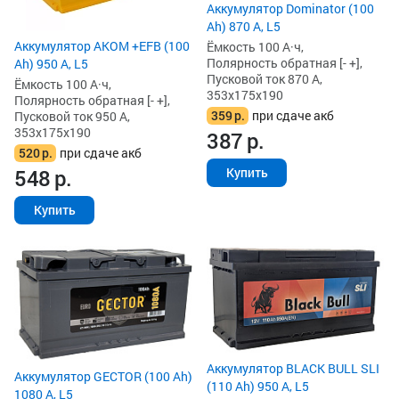
Аккумулятор Dominator (100
Ah) 870 А, L5
Аккумулятор AKOM +EFB (100
Ёмкость 100 А·ч,
Полярность обратная [- +],
Ah) 950 А, L5
Пусковой ток 870 А,
Ёмкость 100 А·ч,
353x175x190
Полярность обратная [- +],
359
р.
при сдаче акб
Пусковой ток 950 А,
353x175x190
387
р.
520
р.
при сдаче акб
548
р.
Купить
Купить
Аккумулятор BLACK BULL SLI
Аккумулятор GECTOR (100 Ah)
(110 Ah) 950 А, L5
1080 А, L5