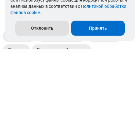
анализа данных в соответствии с
Политикой обработки
файлов cookie
.
info@akkamulik.by
Отклонить
Принять
Доставка
Пункты выдачи
Магазины
Оплата
Безналичный расчет
Прием б/у акб
Информация
Отзывы
Контакты
© 2026. ООО «Аккамулик». 220056, Беларусь, г. Минск,
пр. Независимости, д.199.
УНП 192748524. Зарегистрирован в торговом реестре
№ 369712 от 01.03.2017