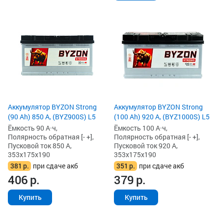
Аккумулятор BYZON Strong
Аккумулятор BYZON Strong
(90 Ah) 850 А, (BYZ900S) L5
(100 Ah) 920 А, (BYZ1000S) L5
Ёмкость 90 А·ч,
Ёмкость 100 А·ч,
Полярность обратная [- +],
Полярность обратная [- +],
Пусковой ток 850 А,
Пусковой ток 920 А,
353x175x190
353x175x190
381
р.
при сдаче акб
351
р.
при сдаче акб
406
р.
379
р.
Купить
Купить