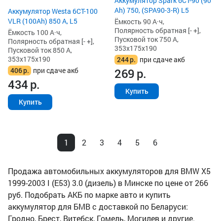
Аккумулятор Spark 6СТ-90 (90
Ah) 750, (SPA90-3-R) L5
Аккумулятор Westa 6СТ-100
VLR (100Ah) 850 А, L5
Ёмкость 90 А·ч,
Полярность обратная [- +],
Ёмкость 100 А·ч,
Пусковой ток 750 А,
Полярность обратная [- +],
353x175x190
Пусковой ток 850 А,
353x175x190
244
р.
при сдаче акб
406
р.
при сдаче акб
269
р.
434
р.
Купить
Купить
1
2
3
4
5
6
Продажа автомобильных аккумуляторов для BMW X5
1999-2003 I (E53) 3.0 (дизель) в Минске по цене от 266
руб. Подобрать АКБ по марке авто и купить
аккумулятор для БМВ с доставкой по Беларуси:
Гродно, Брест, Витебск, Гомель, Могилев и другие.