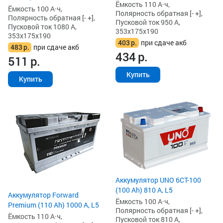
Ёмкость 110 А·ч,
Ёмкость 100 А·ч,
Полярность обратная [- +],
Полярность обратная [- +],
Пусковой ток 950 А,
Пусковой ток 1080 А,
353x175x190
353x175x190
403
р.
при сдаче акб
483
р.
при сдаче акб
434
р.
511
р.
Купить
Купить
Аккумулятор UNO 6CT-100
(100 Ah) 810 А, L5
Аккумулятор Forward
Ёмкость 100 А·ч,
Premium (110 Ah) 1000 А, L5
Полярность обратная [- +],
Ёмкость 110 А·ч,
Пусковой ток 810 А,