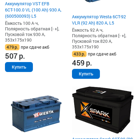
Аккумулятор VST EFB
6СТ-100.0 VL (100 Ah) 930 А,
(600500093) L5
Аккумулятор Westa 6СТ-92
VLR (92 Ah) 820 А, L5
Ёмкость 100 А·ч,
Полярность обратная [- +],
Ёмкость 92 А·ч,
Пусковой ток 930 А,
Полярность обратная [- +],
353x175x190
Пусковой ток 820 А,
353x175x190
479
р.
при сдаче акб
433
р.
при сдаче акб
507
р.
459
р.
Купить
Купить