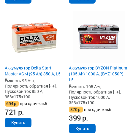
Аккумулятор Delta Start
Аккумулятор BYZON Platinum
Master AGM (95 Ah) 850 А, L5
(105 Ah) 1000 А, (BYZ1050P)
L5
Ёмкость 95 А·ч,
Полярность обратная [- +],
Ёмкость 105 А·ч,
Пусковой ток 850 А,
Полярность обратная [- +],
353x175x190
Пусковой ток 1000 А,
353x175x190
694
р.
при сдаче акб
370
р.
при сдаче акб
721
р.
399
р.
Купить
Купить