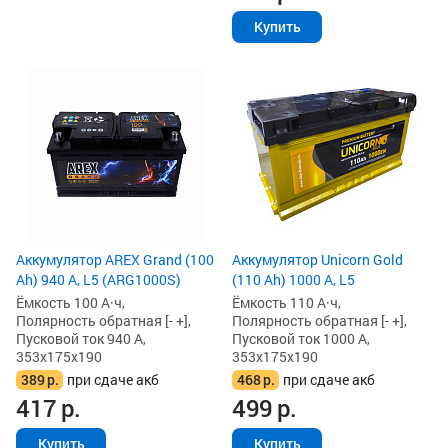
Купить
Аккумулятор AREX Grand (100
Аккумулятор Unicorn Gold
Ah) 940 А, L5 (ARG1000S)
(110 Ah) 1000 А, L5
Ёмкость 100 А·ч,
Ёмкость 110 А·ч,
Полярность обратная [- +],
Полярность обратная [- +],
Пусковой ток 940 А,
Пусковой ток 1000 А,
353x175x190
353x175x190
389
р.
при сдаче акб
468
р.
при сдаче акб
417
р.
499
р.
Купить
Купить