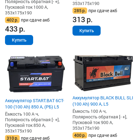
Полярность обратная [- +],
353x175x190
Пусковой ток 1000 А,
285
р.
при сдаче акб
353x175x190
313
р.
402
р.
при сдаче акб
433
р.
Купить
Купить
Аккумулятор BLACK BULL SLI
Аккумулятор START.BAT 6CT-
(100 Ah) 900 А, L5
100 (100 Ah) 850 А, (РБ) L5
Ёмкость 100 А·ч,
Ёмкость 100 А·ч,
Полярность обратная [- +],
Полярность обратная [- +],
Пусковой ток 900 А,
Пусковой ток 850 А,
353x175x190
353x175x190
400
р.
при сдаче акб
310
р.
при сдаче акб