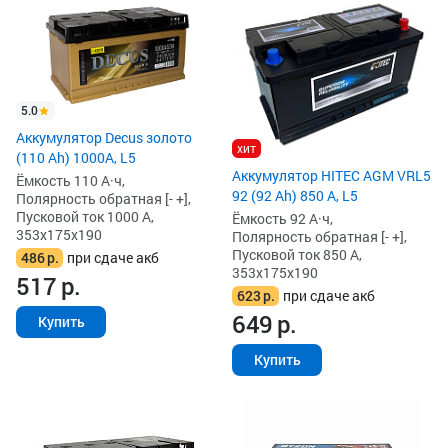
5.0
Аккумулятор Decus золото
хит
(110 Ah) 1000A, L5
Аккумулятор HITEC AGM VRL5
Ёмкость 110 А·ч,
92 (92 Ah) 850 А, L5
Полярность обратная [- +],
Пусковой ток 1000 А,
Ёмкость 92 А·ч,
353x175x190
Полярность обратная [- +],
Пусковой ток 850 А,
486
р.
при сдаче акб
353x175x190
517
р.
623
р.
при сдаче акб
649
р.
Купить
Купить