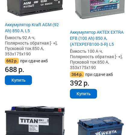
Аккумулятор Kraft AGM (92
Ah) 850 А, L5
Аккумулятор AKTEX EXTRA
Ёмкость 92 А·ч,
EFB (100 Ah) 850 А,
Полярность обратная [- +],
(ATEXPEFB100-3-R) L5
Пусковой ток 850 А,
Ёмкость 100 А·ч,
353x175x190
Полярность обратная [- +],
662
р.
при сдаче акб
Пусковой ток 850 А,
353x175x190
688
р.
364
р.
при сдаче акб
Купить
392
р.
Купить