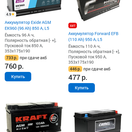
4.9
Аккумулятор Exide AGM
хит
EK960 (96 Ah) 850 А, L5
Аккумулятор Forward EFB
Ёмкость 96 А·ч,
(110 Ah) 950 А, L5
Полярность обратная [- +],
Пусковой ток 850 А,
Ёмкость 110 А·ч,
353x175x190
Полярность обратная [- +],
Пусковой ток 950 А,
733
р.
при сдаче акб
353x175x190
760
р.
446
р.
при сдаче акб
477
р.
Купить
Купить