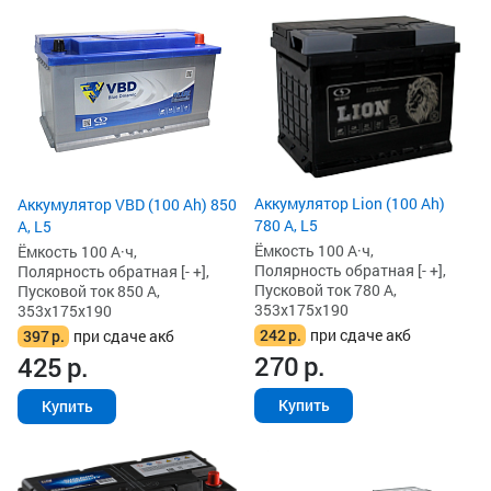
Аккумулятор Lion (100 Ah)
Аккумулятор VBD (100 Ah) 850
780 А, L5
А, L5
Ёмкость 100 А·ч,
Ёмкость 100 А·ч,
Полярность обратная [- +],
Полярность обратная [- +],
Пусковой ток 780 А,
Пусковой ток 850 А,
353x175x190
353x175x190
242
р.
при сдаче акб
397
р.
при сдаче акб
270
р.
425
р.
Купить
Купить