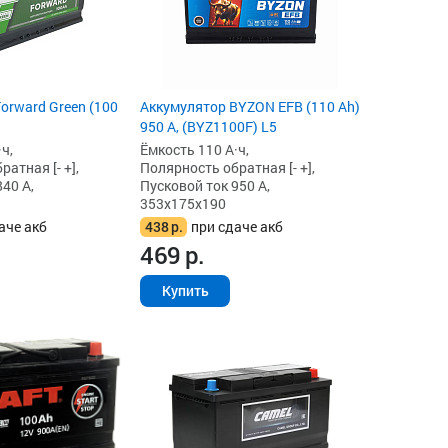
orward Green (100
Аккумулятор BYZON EFB (110 Ah)
950 А, (BYZ1100F) L5
ч,
Ёмкость 110 А·ч,
атная [- +],
Полярность обратная [- +],
40 А,
Пусковой ток 950 А,
353x175x190
аче акб
438
р.
при сдаче акб
469
р.
Купить