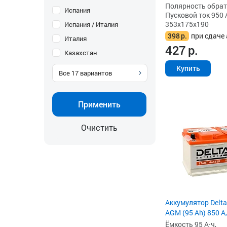
Полярность обратна
Испания
Пусковой ток 950 
353x175x190
Испания / Италия
398
р.
при сдаче 
Италия
427
р.
Казахстан
Купить
Все
17
вариантов
Применить
Очистить
Аккумулятор Delta
AGM (95 Ah) 850 А,
Ёмкость 95 А·ч,