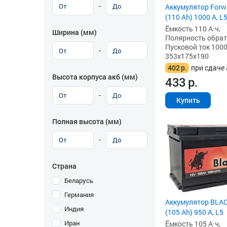
-
Аккумулятор Forw
(110 Ah) 1000 А, L
Ёмкость 110 А·ч,
Ширина (мм)
Полярность обратна
Пусковой ток 1000
-
353x175x190
402
р.
при сдаче 
Высота корпуса акб (мм)
433
р.
-
Купить
Полная высота (мм)
-
Страна
Беларусь
Германия
Аккумулятор BLAC
Индия
(105 Ah) 950 А, L5
Иран
Ёмкость 105 А·ч,