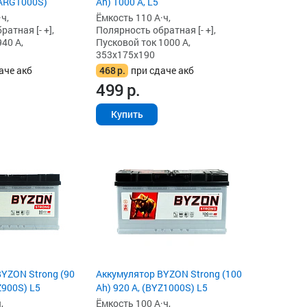
(ARG1000S)
Ah) 1000 А, L5
ч,
Ёмкость 110 А·ч,
атная [- +],
Полярность обратная [- +],
40 А,
Пусковой ток 1000 А,
353x175x190
аче акб
468
р.
при сдаче акб
499
р.
Купить
YZON Strong (90
Аккумулятор BYZON Strong (100
Z900S) L5
Ah) 920 А, (BYZ1000S) L5
,
Ёмкость 100 А·ч,