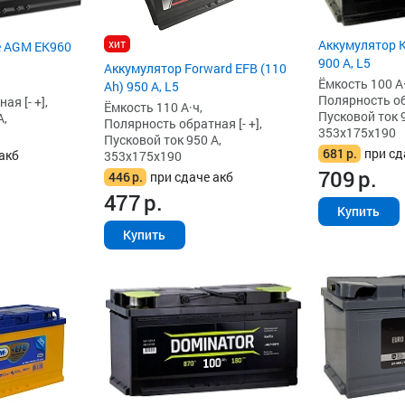
хит
Аккумулятор K
e AGM EK960
900 А, L5
Аккумулятор Forward EFB (110
Ёмкость 100 А·
Ah) 950 А, L5
Полярность обр
я [- +],
Ёмкость 110 А·ч,
Пусковой ток 9
А,
Полярность обратная [- +],
353x175x190
Пусковой ток 950 А,
681
р.
при сд
акб
353x175x190
709
р.
446
р.
при сдаче акб
477
р.
Купить
Купить