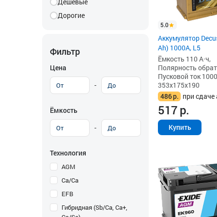
Дешевые
Дорогие
5.0
Аккумулятор Decus
Ah) 1000A, L5
Фильтр
Ёмкость 110 А·ч,
Цена
Полярность обратна
Пусковой ток 1000
-
353x175x190
486
р.
при сдаче 
517
р.
Ёмкость
Купить
-
Технология
AGM
Ca/Ca
EFB
Гибридная (Sb/Ca, Ca+,