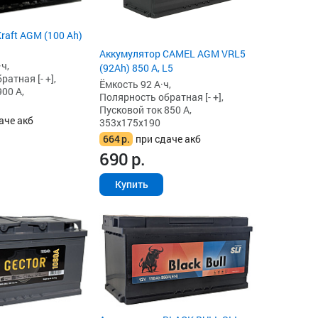
raft AGM (100 Ah)
Аккумулятор CAMEL AGM VRL5
ч,
(92Ah) 850 А, L5
атная [- +],
Ёмкость 92 А·ч,
00 А,
Полярность обратная [- +],
Пусковой ток 850 А,
аче акб
353x175x190
664
р.
при сдаче акб
690
р.
Купить