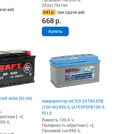
353x175x190
аче акб
641
р.
при сдаче акб
668
р.
Купить
raft AGM (92 Ah)
Аккумулятор AKTEX EXTRA EFB
(100 Ah) 850 А, (ATEXPEFB100-3-
,
R) L5
атная [- +],
Ёмкость 100 А·ч,
50 А,
Полярность обратная [- +],
Пусковой ток 850 А,