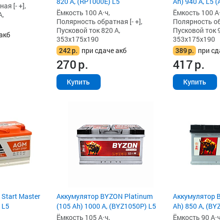
820 А, (RP1000E) L5
Ah) 940 А, L5 
я [- +],
Ёмкость 100 А·ч,
Ёмкость 100 А·
А,
Полярность обратная [- +],
Полярность обр
Пусковой ток 820 А,
Пусковой ток 9
акб
353x175x190
353x175x190
242
р.
при сдаче акб
389
р.
при сд
270
р.
417
р.
Купить
Купить
 Start Master
Аккумулятор BYZON Platinum
Аккумулятор B
 L5
(105 Ah) 1000 А, (BYZ1050P) L5
Ah) 850 А, (BY
Ёмкость 105 А·ч,
Ёмкость 90 А·ч