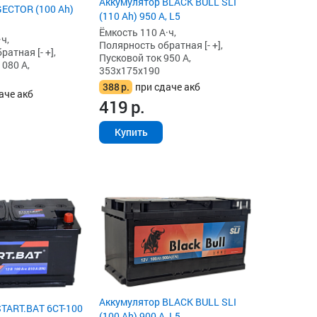
Аккумулятор BLACK BULL SLI
ECTOR (100 Ah)
(110 Ah) 950 А, L5
Ёмкость 110 А·ч,
ч,
Полярность обратная [- +],
атная [- +],
Пусковой ток 950 А,
1080 А,
353x175x190
388
р.
при сдаче акб
аче акб
419
р.
Купить
Аккумулятор BLACK BULL SLI
TART.BAT 6CT-100
(100 Ah) 900 А, L5