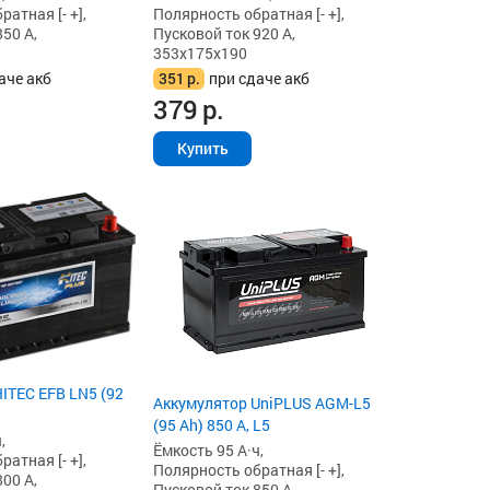
атная [- +],
Полярность обратная [- +],
50 А,
Пусковой ток 920 А,
353x175x190
аче акб
351
р.
при сдаче акб
379
р.
Купить
ITEC EFB LN5 (92
Аккумулятор UniPLUS AGM-L5
(95 Ah) 850 А, L5
,
Ёмкость 95 А·ч,
атная [- +],
Полярность обратная [- +],
00 А,
Пусковой ток 850 А,