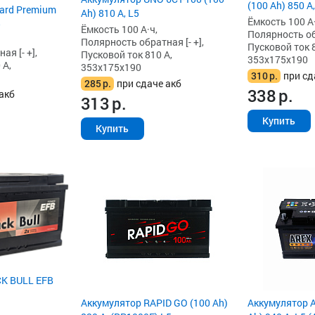
(100 Ah) 850 А,
ard Premium
Ah) 810 А, L5
Ёмкость 100 А·
5
Ёмкость 100 А·ч,
Полярность обр
Полярность обратная [- +],
Пусковой ток 8
я [- +],
Пусковой ток 810 А,
353x175x190
 А,
353x175x190
310
р.
при сд
285
р.
при сдаче акб
338
р.
акб
313
р.
Купить
Купить
K BULL EFB
Аккумулятор RAPID GO (100 Ah)
Аккумулятор A