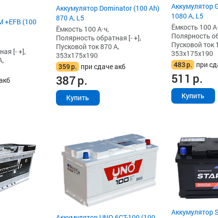
Аккумулятор G
Аккумулятор Dominator (100 Ah)
1080 А, L5
870 А, L5
 +EFB (100
Ёмкость 100 А·
Ёмкость 100 А·ч,
Полярность обр
Полярность обратная [- +],
Пусковой ток 
Пусковой ток 870 А,
я [- +],
353x175x190
353x175x190
А,
483
р.
при сд
359
р.
при сдаче акб
511
р.
387
р.
акб
Купить
Купить
Аккумулятор S
Аккумулятор UNO 6CT-100 (100