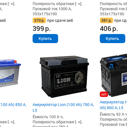
я [- +],
Полярность обратная [- +],
Полярность обр
А,
Пусковой ток 1000 А,
Пусковой ток 8
353x175x190
353x175x190
акб
370
р.
при сдаче акб
381
р.
при сд
399
р.
406
р.
Купить
Купить
хит
Аккумулятор H
100 Ah) 850 А,
Аккумулятор Lion (100 Ah) 780 А,
Ah) 800 А, L5
L5
Ёмкость 92 А·ч
Ёмкость 100 А·ч,
Полярность обр
я [- +],
Полярность обратная [- +],
Пусковой ток 8
А,
Пусковой ток 780 А,