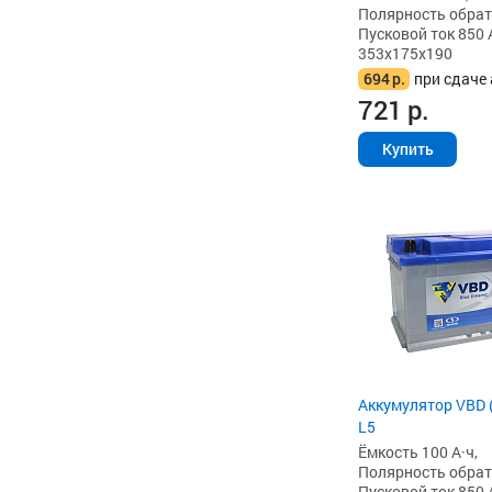
Полярность обратна
Пусковой ток 850 
353x175x190
694
р.
при сдаче 
721
р.
Купить
Аккумулятор VBD (
L5
Ёмкость 100 А·ч,
Полярность обратна
Пусковой ток 850 