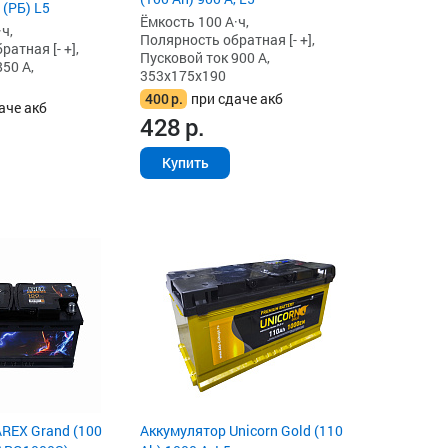
 (РБ) L5
Ёмкость 100 А·ч,
ч,
Полярность обратная [- +],
атная [- +],
Пусковой ток 900 А,
50 А,
353x175x190
400
р.
при сдаче акб
аче акб
428
р.
Купить
REX Grand (100
Аккумулятор Unicorn Gold (110