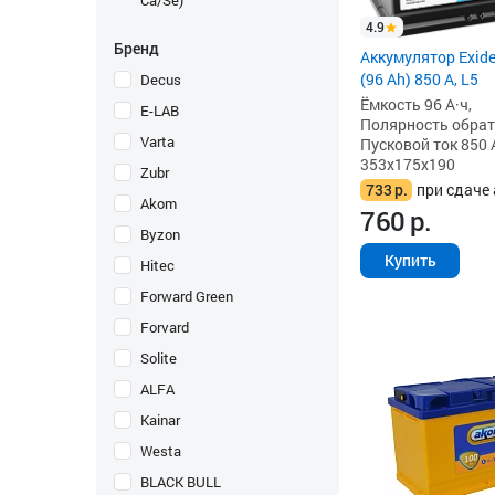
Ca/Se)
4.9
Бренд
Аккумулятор Exid
(96 Ah) 850 А, L5
Decus
Ёмкость 96 А·ч,
E-LAB
Полярность обратна
Varta
Пусковой ток 850 
353x175x190
Zubr
733
р.
при сдаче 
Akom
760
р.
Byzon
Купить
Hitec
Forward Green
Forvard
Solite
ALFA
Kainar
Westa
BLACK BULL