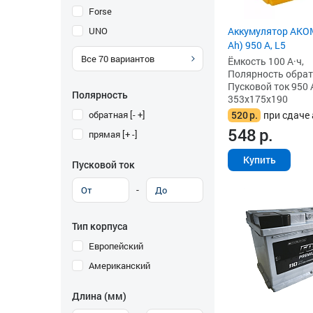
Forse
UNO
Аккумулятор AKOM
Ah) 950 А, L5
Все
70
вариантов
Ёмкость 100 А·ч,
Полярность обратна
Пусковой ток 950 
Полярность
353x175x190
обратная [- +]
520
р.
при сдаче 
548
р.
прямая [+ -]
Купить
Пусковой ток
-
Тип корпуса
Европейский
Американский
Длина (мм)