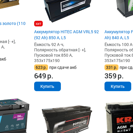
 золото (110
хит
Аккумулятор HITEC AGM VRL5 92
Аккумулятор F
(92 Ah) 850 А, L5
Ah) 840 А, L5
я [- +],
Ёмкость 92 А·ч,
Ёмкость 100 А·
 А,
Полярность обратная [- +],
Полярность обр
Пусковой ток 850 А,
Пусковой ток 8
акб
353x175x190
353x175x190
623
р.
при сдаче акб
331
р.
при сд
649
р.
359
р.
Купить
Купить