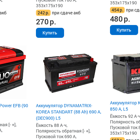
353x175x190
353x175x190
454
р.
при сд
акб
242
р.
при сдаче акб
480
р.
270
р.
Купить
Купить
Аккумулятор K
Power EFB (90
Аккумулятор DYNAMATRIX-
850 А, L5
KOREA STANDART (88 Ah) 690 А,
Ёмкость 92 А·ч
(DEC900) L5
Полярность обр
я [- +],
Ёмкость 88 А·ч,
Пусковой ток 8
А,
Полярность обратная [- +],
353x175x190
Пусковой ток 690 А,