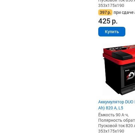
353x175x190
397
р.
при сдаче 
425
р.
Купить
Аккумулятор DUO 
Ah) 820 А, L5
Ёмкость 90 А·ч,
Полярность обратна
Пусковой ток 820 
353x175x190