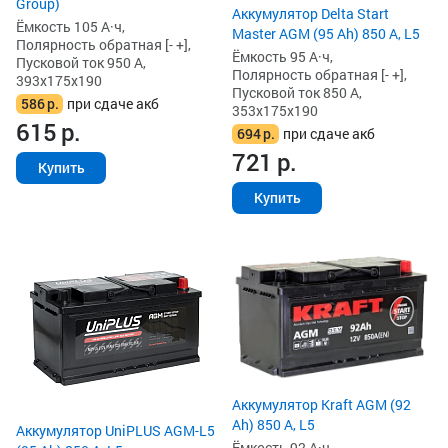
Group)
Аккумулятор Delta Start
Ёмкость 105 А·ч,
Master AGM (95 Ah) 850 А, L5
Полярность обратная [- +],
Ёмкость 95 А·ч,
Пусковой ток 950 А,
Полярность обратная [- +],
393x175x190
Пусковой ток 850 А,
586
р.
при сдаче акб
353x175x190
615
р.
694
р.
при сдаче акб
721
р.
Купить
Купить
Аккумулятор Kraft AGM (92
Ah) 850 А, L5
Аккумулятор UniPLUS AGM-L5
Ёмкость 92 А·ч,