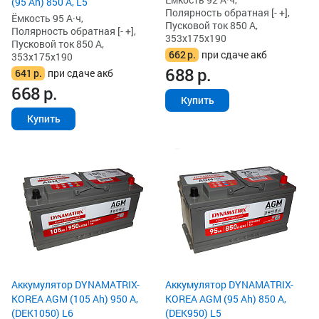
(95 Ah) 850 А, L5
Полярность обратная [- +],
Ёмкость 95 А·ч,
Пусковой ток 850 А,
Полярность обратная [- +],
353x175x190
Пусковой ток 850 А,
662
р.
при сдаче акб
353x175x190
688
р.
641
р.
при сдаче акб
668
р.
Купить
Купить
Аккумулятор DYNAMATRIX-
Аккумулятор DYNAMATRIX-
KOREA AGM (105 Ah) 950 А,
KOREA AGM (95 Ah) 850 А,
(DEK1050) L6
(DEK950) L5