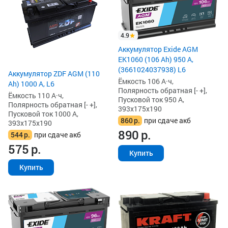
4.9
Аккумулятор Exide AGM
EK1060 (106 Ah) 950 А,
(3661024037938) L6
Аккумулятор ZDF AGM (110
Ёмкость 106 А·ч,
Ah) 1000 А, L6
Полярность обратная [- +],
Ёмкость 110 А·ч,
Пусковой ток 950 А,
Полярность обратная [- +],
393x175x190
Пусковой ток 1000 А,
860
р.
при сдаче акб
393x175x190
890
р.
544
р.
при сдаче акб
575
р.
Купить
Купить