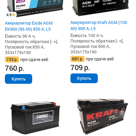
4.9
Аккумулятор Kraft AGM (100
Аккумулятор Exide AGM
Ah) 900 А, L5
EK960 (96 Ah) 850 А, L5
Ёмкость 100 А·ч,
Ёмкость 96 А·ч,
Полярность обратная [- +],
Полярность обратная [- +],
Пусковой ток 900 А,
Пусковой ток 850 А,
353x175x190
353x175x190
681
р.
при сдаче акб
733
р.
при сдаче акб
709
р.
760
р.
Купить
Купить