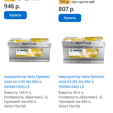
781
р.
при сдаче акб
946
р.
807
р.
Купить
Купить
Аккумулятор Varta Dynamic
Аккумулятор Varta Dynamic
AGM A4 (105 Ah) 950 А,
AGM A5 (95 Ah) 850 А,
(605901095) L6
(595901085) L5
Ёмкость 105 А·ч,
Ёмкость 95 А·ч,
Полярность обратная [- +],
Полярность обратная [- +],
Пусковой ток 950 А,
Пусковой ток 850 А,
393x175x190
353x175x190