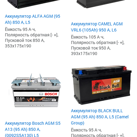
Аккумулятор ALFA AGM (95
Ah) 850 А, L5
Аккумулятор CAMEL AGM
Ёмкость 95 А·ч,
VRL6 (105Ah) 950 А, L6
Полярность обратная [- +],
Ёмкость 105 А·ч,
Пусковой ток 850 А,
Полярность обратная [- +],
353x175x190
Пусковой ток 950 А,
393x175x190
Аккумулятор BLACK BULL
AGM (95 Ah) 850 А, L5 (Camel
Group)
Аккумулятор Bosch AGM S5
А13 (95 Ah) 850 А,
Ёмкость 95 А·ч,
(0092S5A130) L5
Полярность обратная [- +],