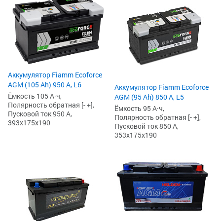
Аккумулятор Fiamm Ecoforce
AGM (105 Ah) 950 А, L6
Аккумулятор Fiamm Ecoforce
Ёмкость 105 А·ч,
AGM (95 Ah) 850 A, L5
Полярность обратная [- +],
Ёмкость 95 А·ч,
Пусковой ток 950 А,
Полярность обратная [- +],
393x175x190
Пусковой ток 850 А,
353x175x190