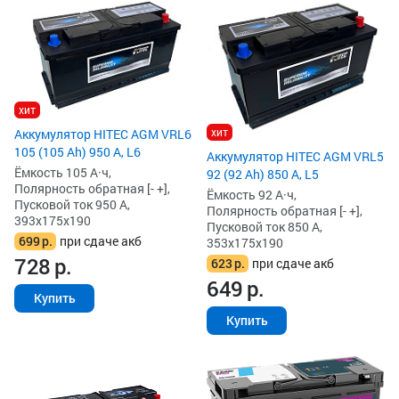
хит
хит
Аккумулятор HITEC AGM VRL6
105 (105 Ah) 950 А, L6
Аккумулятор HITEC AGM VRL5
Ёмкость 105 А·ч,
92 (92 Ah) 850 А, L5
Полярность обратная [- +],
Ёмкость 92 А·ч,
Пусковой ток 950 А,
Полярность обратная [- +],
393x175x190
Пусковой ток 850 А,
699
р.
при сдаче акб
353x175x190
728
р.
623
р.
при сдаче акб
649
р.
Купить
Купить