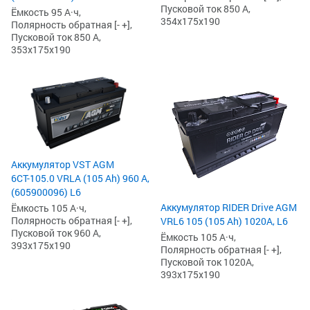
Пусковой ток 850 А,
Ёмкость 95 А·ч,
354x175x190
Полярность обратная [- +],
Пусковой ток 850 А,
353x175x190
Аккумулятор VST AGM
6СТ-105.0 VRLA (105 Ah) 960 А,
(605900096) L6
Аккумулятор RIDER Drive AGM
Ёмкость 105 А·ч,
Полярность обратная [- +],
VRL6 105 (105 Ah) 1020А, L6
Пусковой ток 960 А,
Ёмкость 105 А·ч,
393x175x190
Полярность обратная [- +],
Пусковой ток 1020А,
393x175x190