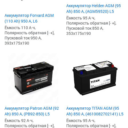
Аккумулятор Helden AGM (95
Ah) 850 А, (AGM59520) L5
Аккумулятор Forvard AGM
Ёмкость 95 А·ч,
(110 Ah) 950 А, L6
Полярность обратная [- +],
Ёмкость 110 А·ч,
Пусковой ток 850 А,
Полярность обратная [- +],
353x175x190
Пусковой ток 950 А,
393x175x190
Аккумулятор Patron AGM (92
Аккумулятор TITAN AGM (95
Ah) 850 А, (PB92-850) L5
Ah) 850 А, (4610082702141) L5
Ёмкость 92 А·ч,
Ёмкость 95 А·ч,
Полярность обратная [- +],
Полярность обратная [- +],