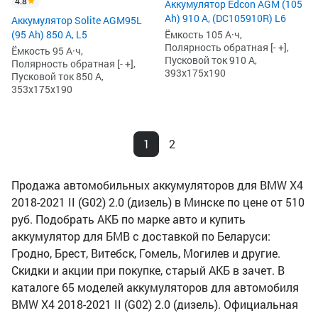
4.8
Аккумулятор Edcon AGM (105
Ah) 910 А, (DC105910R) L6
Аккумулятор Solite AGM95L
(95 Ah) 850 А, L5
Ёмкость 105 А·ч,
Полярность обратная [- +],
Ёмкость 95 А·ч,
Пусковой ток 910 А,
Полярность обратная [- +],
393x175x190
Пусковой ток 850 А,
353x175x190
1
2
Продажа автомобильных аккумуляторов для BMW X4
2018-2021 II (G02) 2.0 (дизель) в Минске по цене от 510
руб. Подобрать АКБ по марке авто и купить
аккумулятор для БМВ с доставкой по Беларуси:
Гродно, Брест, Витебск, Гомель, Могилев и другие.
Скидки и акции при покупке, старый АКБ в зачет. В
каталоге 65 моделей аккумуляторов для автомобиля
BMW X4 2018-2021 II (G02) 2.0 (дизель). Официальная