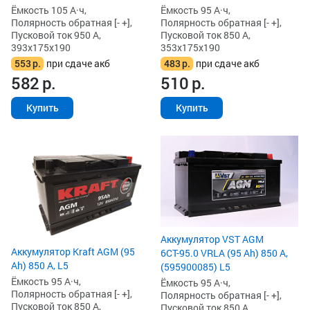
Ёмкость 105 А·ч,
Ёмкость 95 А·ч,
Полярность обратная [- +],
Полярность обратная [- +],
Пусковой ток 950 А,
Пусковой ток 850 А,
393x175x190
353x175x190
553
р.
при сдаче акб
483
р.
при сдаче акб
582
р.
510
р.
Купить
Купить
Аккумулятор VST AGM
Аккумулятор Kraft AGM (95
6СТ-95.0 VRLA (95 Ah) 850 А,
Ah) 850 А, L5
(595900085) L5
Ёмкость 95 А·ч,
Ёмкость 95 А·ч,
Полярность обратная [- +],
Полярность обратная [- +],
Пусковой ток 850 А,
Пусковой ток 850 А,