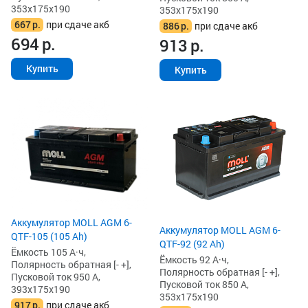
353x175x190
353x175x190
667
р.
при сдаче акб
886
р.
при сдаче акб
694
р.
913
р.
Купить
Купить
Аккумулятор MOLL AGM 6-
Аккумулятор MOLL AGM 6-
QTF-105 (105 Ah)
QTF-92 (92 Ah)
Ёмкость 105 А·ч,
Ёмкость 92 А·ч,
Полярность обратная [- +],
Полярность обратная [- +],
Пусковой ток 950 А,
Пусковой ток 850 А,
393x175x190
353x175x190
917
р.
при сдаче акб