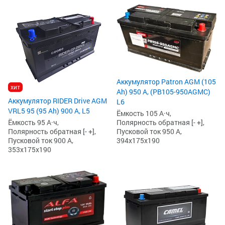
Аккумулятор Patron AGM (105
хит
Ah) 950 А, (PB105-950AGMC)
Аккумулятор RIDER Drive AGM
L6
VRL5 95 (95 Ah) 900 А, L5
Ёмкость 105 А·ч,
Полярность обратная [- +],
Ёмкость 95 А·ч,
Пусковой ток 950 А,
Полярность обратная [- +],
394x175x190
Пусковой ток 900 А,
353x175x190