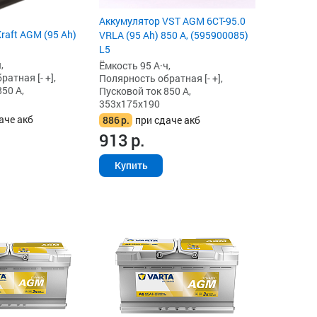
Аккумулятор VST AGM 6СТ-95.0
raft AGM (95 Ah)
VRLA (95 Ah) 850 А, (595900085)
L5
,
Ёмкость 95 А·ч,
атная [- +],
Полярность обратная [- +],
50 А,
Пусковой ток 850 А,
353x175x190
аче акб
886
р.
при сдаче акб
913
р.
Купить