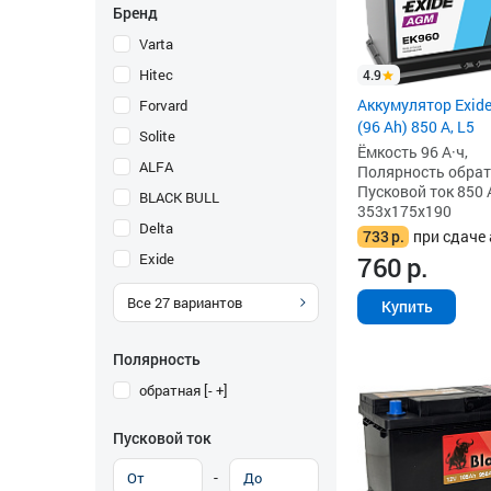
Бренд
Varta
Hitec
4.9
Аккумулятор Exid
Forvard
(96 Ah) 850 А, L5
Solite
Ёмкость 96 А·ч,
ALFA
Полярность обратна
Пусковой ток 850 
BLACK BULL
353x175x190
Delta
733
р.
при сдаче 
Exide
760
р.
Все
27
вариантов
Купить
Полярность
обратная [- +]
Пусковой ток
-