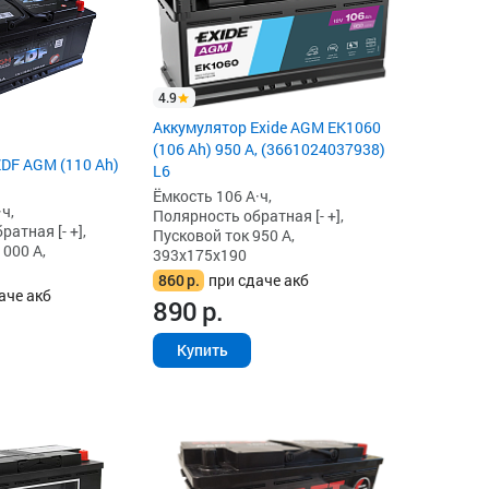
4.9
Аккумулятор Exide AGM EK1060
(106 Ah) 950 А, (3661024037938)
DF AGM (110 Ah)
L6
Ёмкость 106 А·ч,
ч,
Полярность обратная [- +],
атная [- +],
Пусковой ток 950 А,
1000 А,
393x175x190
860
р.
при сдаче акб
аче акб
890
р.
Купить