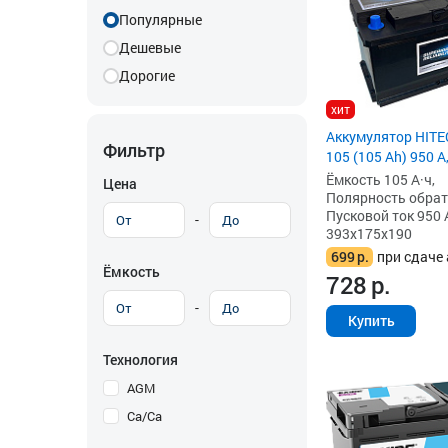
Популярные
Дешевые
Дорогие
хит
Аккумулятор HIT
Фильтр
105 (105 Ah) 950 А
Ёмкость 105 А·ч,
Цена
Полярность обратна
Пусковой ток 950 
-
393x175x190
699
р.
при сдаче 
Ёмкость
728
р.
-
Купить
Технология
AGM
Ca/Ca