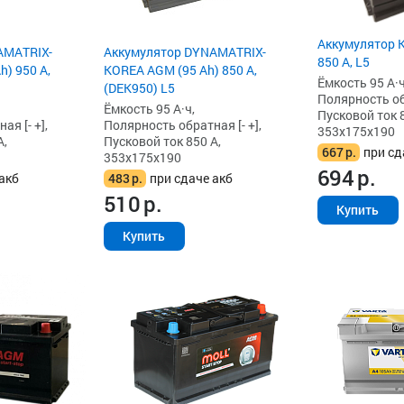
Аккумулятор K
AMATRIX-
Аккумулятор DYNAMATRIX-
850 А, L5
) 950 А,
KOREA AGM (95 Ah) 850 А,
Ёмкость 95 А·ч
(DEK950) L5
Полярность обр
Ёмкость 95 А·ч,
Пусковой ток 8
я [- +],
Полярность обратная [- +],
353x175x190
А,
Пусковой ток 850 А,
667
р.
при сд
353x175x190
694
р.
акб
483
р.
при сдаче акб
510
р.
Купить
Купить