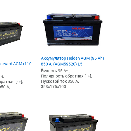
Аккумулятор Helden AGM (95 Ah)
orvard AGM (110
850 А, (AGM59520) L5
Ёмкость 95 А·ч,
Полярность обратная [- +],
ч,
Пусковой ток 850 А,
атная [- +],
353x175x190
50 А,