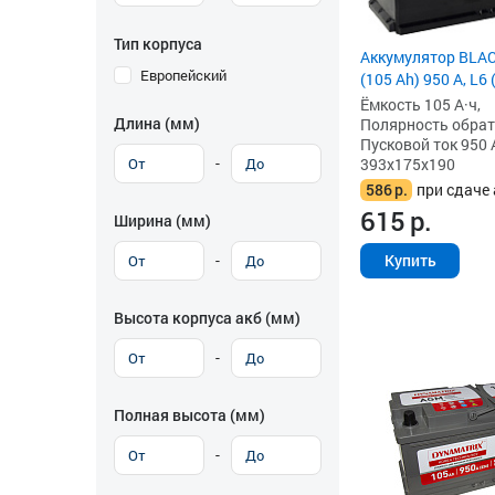
Тип корпуса
Аккумулятор BLA
Европейский
(105 Ah) 950 А, L6
Ёмкость 105 А·ч,
Длина (мм)
Полярность обратна
Пусковой ток 950 
-
393x175x190
586
р.
при сдаче 
615
р.
Ширина (мм)
-
Купить
Высота корпуса акб (мм)
-
Полная высота (мм)
-