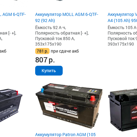
L AGM 6-QTF-
Аккумулятор MOLL AGM 6-QTF-
Аккумулятор 
92 (92 Ah)
A4 (105 Ah) 95
Ёмкость 92 А·ч,
Ёмкость 105 А·
я [- +],
Полярность обратная [- +],
Полярность обр
А,
Пусковой ток 850 А,
Пусковой ток 9
353x175x190
393x175x190
акб
781
р.
при сдаче акб
807
р.
Купить
Аккумулятор Patron AGM (105