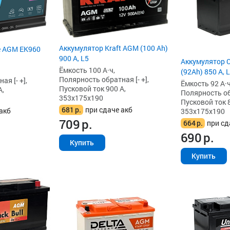
Аккумулятор Kraft AGM (100 Ah)
e AGM EK960
900 А, L5
Аккумулятор 
Ёмкость 100 А·ч,
(92Ah) 850 А, 
Полярность обратная [- +],
я [- +],
Ёмкость 92 А·ч
Пусковой ток 900 А,
А,
Полярность обр
353x175x190
Пусковой ток 8
681
р.
при сдаче акб
акб
353x175x190
709
р.
664
р.
при сд
690
р.
Купить
Купить