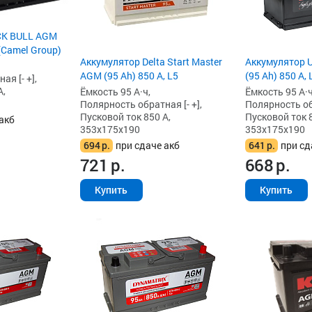
CK BULL AGM
 (Camel Group)
Аккумулятор Delta Start Master
Аккумулятор 
AGM (95 Ah) 850 А, L5
(95 Ah) 850 А, 
я [- +],
А,
Ёмкость 95 А·ч,
Ёмкость 95 А·ч
Полярность обратная [- +],
Полярность обр
Пусковой ток 850 А,
Пусковой ток 8
акб
353x175x190
353x175x190
694
р.
при сдаче акб
641
р.
при сд
721
р.
668
р.
Купить
Купить