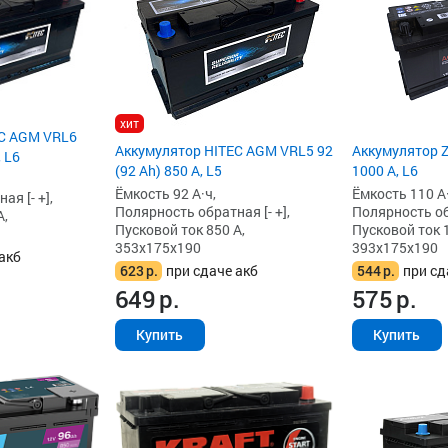
хит
EC AGM VRL6
Аккумулятор HITEC AGM VRL5 92
Аккумулятор Z
, L6
(92 Ah) 850 А, L5
1000 А, L6
Ёмкость 92 А·ч,
Ёмкость 110 А·
я [- +],
Полярность обратная [- +],
Полярность обр
А,
Пусковой ток 850 А,
Пусковой ток 
353x175x190
393x175x190
акб
623
р.
при сдаче акб
544
р.
при сд
649
р.
575
р.
Купить
Купить