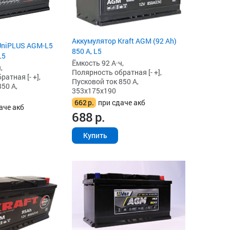
Аккумулятор Kraft AGM (92 Ah)
UniPLUS AGM-L5
850 А, L5
L5
Ёмкость 92 А·ч,
,
Полярность обратная [- +],
атная [- +],
Пусковой ток 850 А,
50 А,
353x175x190
662
р.
при сдаче акб
аче акб
688
р.
Купить