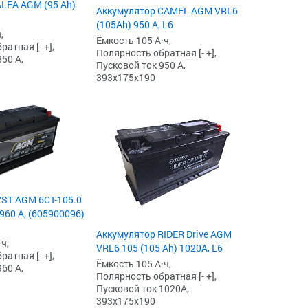
LFA AGM (95 Ah)
Аккумулятор CAMEL AGM VRL6
(105Ah) 950 А, L6
,
Ёмкость 105 А·ч,
атная [- +],
Полярность обратная [- +],
50 А,
Пусковой ток 950 А,
393x175x190
ST AGM 6СТ-105.0
960 А, (605900096)
Аккумулятор RIDER Drive AGM
ч,
VRL6 105 (105 Ah) 1020А, L6
атная [- +],
Ёмкость 105 А·ч,
60 А,
Полярность обратная [- +],
Пусковой ток 1020А,
393x175x190