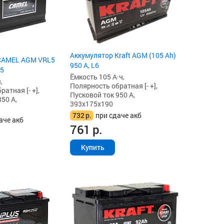
Аккумулятор Kraft AGM (105 Ah)
CAMEL AGM VRL5
950 А, L6
L5
Ёмкость 105 А·ч,
,
Полярность обратная [- +],
атная [- +],
Пусковой ток 950 А,
50 А,
393x175x190
732
р.
при сдаче акб
аче акб
761
р.
Купить