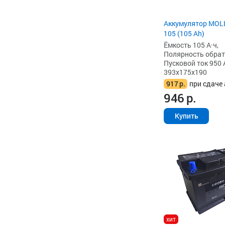
Аккумулятор MOL
105 (105 Ah)
Ёмкость 105 А·ч,
Полярность обратна
Пусковой ток 950 
393x175x190
917
р.
при сдаче 
946
р.
Купить
хит