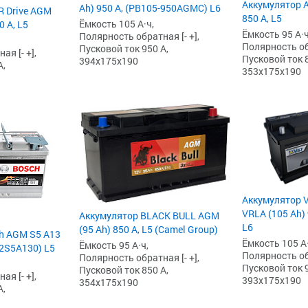
Аккумулятор A
Ah) 950 А, (PB105-950AGMC) L6
R Drive AGM
850 А, L5
Ёмкость 105 А·ч,
0 А, L5
Ёмкость 95 А·ч
Полярность обратная [- +],
Полярность обр
Пусковой ток 950 А,
я [- +],
Пусковой ток 8
394x175x190
А,
353x175x190
Аккумулятор V
VRLA (105 Ah) 
Аккумулятор BLACK BULL AGM
L6
(95 Ah) 850 А, L5 (Camel Group)
h AGM S5 А13
Ёмкость 105 А·
Ёмкость 95 А·ч,
92S5A130) L5
Полярность обр
Полярность обратная [- +],
Пусковой ток 9
Пусковой ток 850 А,
я [- +],
393x175x190
354x175x190
А,