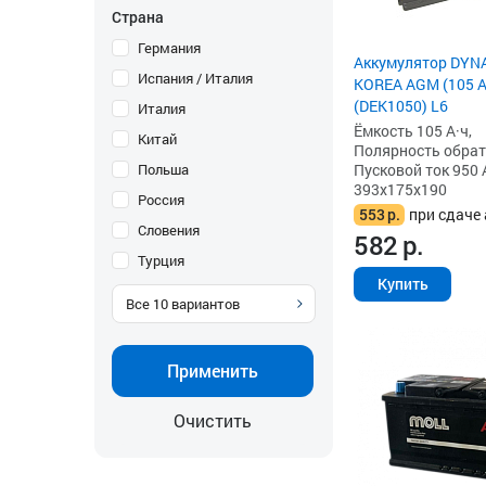
Страна
Германия
Аккумулятор DYN
Испания / Италия
KOREA AGM (105 Ah
(DEK1050) L6
Италия
Ёмкость 105 А·ч,
Китай
Полярность обратна
Польша
Пусковой ток 950 
393x175x190
Россия
553
р.
при сдаче 
Словения
582
р.
Турция
Купить
Все
10
вариантов
Применить
Очистить