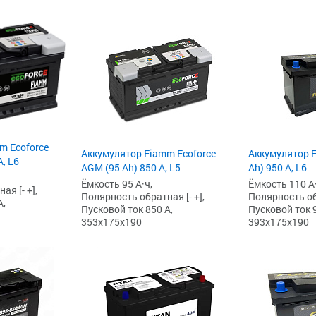
m Ecoforce
Аккумулятор Fiamm Ecoforce
Аккумулятор F
, L6
AGM (95 Ah) 850 A, L5
Ah) 950 А, L6
Ёмкость 95 А·ч,
Ёмкость 110 А·
я [- +],
Полярность обратная [- +],
Полярность обр
А,
Пусковой ток 850 А,
Пусковой ток 9
353x175x190
393x175x190