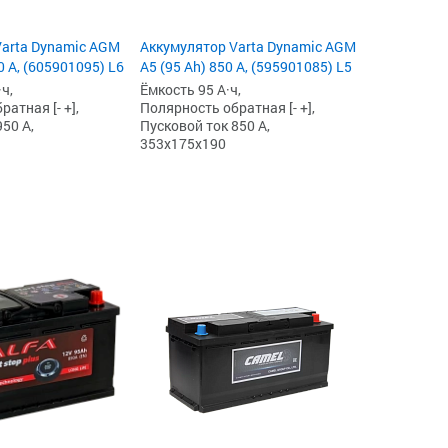
Varta Dynamic AGM
Аккумулятор Varta Dynamic AGM
0 А, (605901095) L6
A5 (95 Ah) 850 А, (595901085) L5
ч,
Ёмкость 95 А·ч,
атная [- +],
Полярность обратная [- +],
50 А,
Пусковой ток 850 А,
353x175x190