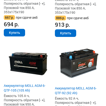
Полярность обратная [- +],
Полярность обратная [- +],
Пусковой ток 850 А,
Пусковой ток 850 А,
353x175x190
353x175x190
667
р.
при сдаче акб
886
р.
при сдаче акб
694
р.
913
р.
Купить
Купить
Аккумулятор MOLL AGM 6-
Аккумулятор MOLL AGM 6-
QTF-105 (105 Ah)
QTF-92 (92 Ah)
Ёмкость 105 А·ч,
Ёмкость 92 А·ч,
Полярность обратная [- +],
Полярность обратная [- +],
Пусковой ток 950 А,