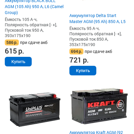
Аккумулятор BLACK BULL
AGM (105 Ah) 950 А, L6 (Camel
Group)
Аккумулятор Delta Start
Ёмкость 105 А·ч,
Master AGM (95 Ah) 850 А, L5
Полярность обратная [- +],
Ёмкость 95 А·ч,
Пусковой ток 950 А,
Полярность обратная [- +],
393x175x190
Пусковой ток 850 А,
586
р.
при сдаче акб
353x175x190
615
р.
694
р.
при сдаче акб
721
р.
Купить
Купить
Аккумулятор Kraft AGM (92