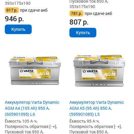
Пусковой ток 850 А,
393x175x190
353x175x190
917
р.
при сдаче акб
781
р.
при сдаче акб
946
р.
807
р.
Купить
Купить
Аккумулятор Varta Dynamic
Аккумулятор Varta Dynamic
AGM A4 (105 Ah) 950 А,
AGM A5 (95 Ah) 850 А,
(605901095) L6
(595901085) L5
Ёмкость 105 А·ч,
Ёмкость 95 А·ч,
Полярность обратная [- +],
Полярность обратная [- +],
Пусковой ток 950 А,
Пусковой ток 850 А,