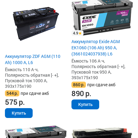
4.9
Аккумулятор Exide AGM
EK1060 (106 Ah) 950 А,
(3661024037938) L6
Аккумулятор ZDF AGM (110
Ёмкость 106 А·ч,
Ah) 1000 А, L6
Полярность обратная [- +],
Ёмкость 110 А·ч,
Пусковой ток 950 А,
Полярность обратная [- +],
393x175x190
Пусковой ток 1000 А,
860
р.
при сдаче акб
393x175x190
890
р.
544
р.
при сдаче акб
575
р.
Купить
Купить