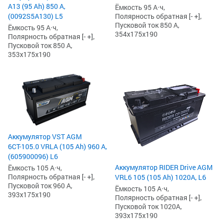
А13 (95 Ah) 850 А,
Ёмкость 95 А·ч,
(0092S5A130) L5
Полярность обратная [- +],
Пусковой ток 850 А,
Ёмкость 95 А·ч,
354x175x190
Полярность обратная [- +],
Пусковой ток 850 А,
353x175x190
Аккумулятор VST AGM
6СТ-105.0 VRLA (105 Ah) 960 А,
(605900096) L6
Аккумулятор RIDER Drive AGM
Ёмкость 105 А·ч,
Полярность обратная [- +],
VRL6 105 (105 Ah) 1020А, L6
Пусковой ток 960 А,
Ёмкость 105 А·ч,
393x175x190
Полярность обратная [- +],
Пусковой ток 1020А,
393x175x190