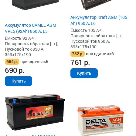
Аккумулятор Kraft AGM (105
Ah) 950 А, L6
Аккумулятор CAMEL AGM
Ёмкость 105 А·ч,
VRL5 (92Ah) 850 А, L5
Полярность обратная [- +],
Ёмкость 92 А·ч,
Пусковой ток 950 А,
Полярность обратная [- +],
393x175x190
Пусковой ток 850 А,
732
р.
при сдаче акб
353x175x190
761
р.
664
р.
при сдаче акб
690
р.
Купить
Купить