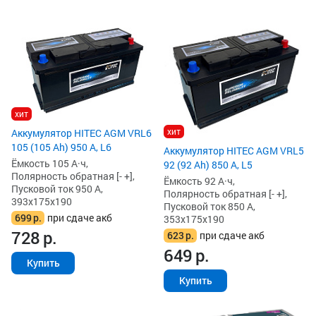
хит
хит
Аккумулятор HITEC AGM VRL6
105 (105 Ah) 950 А, L6
Аккумулятор HITEC AGM VRL5
Ёмкость 105 А·ч,
92 (92 Ah) 850 А, L5
Полярность обратная [- +],
Ёмкость 92 А·ч,
Пусковой ток 950 А,
Полярность обратная [- +],
393x175x190
Пусковой ток 850 А,
699
р.
при сдаче акб
353x175x190
728
р.
623
р.
при сдаче акб
649
р.
Купить
Купить