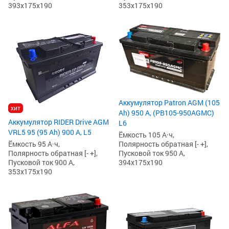
393x175x190
353x175x190
Аккумулятор Patron AGM (105
хит
Ah) 950 А, (PB105-950AGMC)
Аккумулятор RIDER Drive AGM
L6
VRL5 95 (95 Ah) 900 А, L5
Ёмкость 105 А·ч,
Полярность обратная [- +],
Ёмкость 95 А·ч,
Пусковой ток 950 А,
Полярность обратная [- +],
394x175x190
Пусковой ток 900 А,
353x175x190