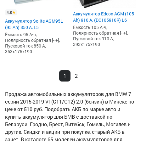
4.8
Аккумулятор Edcon AGM (105
Ah) 910 А, (DC105910R) L6
Аккумулятор Solite AGM95L
(95 Ah) 850 А, L5
Ёмкость 105 А·ч,
Полярность обратная [- +],
Ёмкость 95 А·ч,
Пусковой ток 910 А,
Полярность обратная [- +],
393x175x190
Пусковой ток 850 А,
353x175x190
1
2
Продажа автомобильных аккумуляторов для BMW 7
серии 2015-2019 VI (G11/G12) 2.0 (бензин) в Минске по
цене от 510 руб. Подобрать АКБ по марке авто и
купить аккумулятор для БМВ с доставкой по
Беларуси: Гродно, Брест, Витебск, Гомель, Могилев и
другие. Скидки и акции при покупке, старый АКБ в
зачет. В каталоге 65 моделей аккумуляторов для