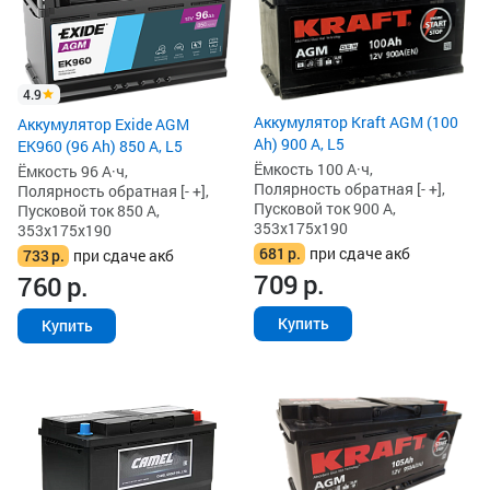
4.9
Аккумулятор Kraft AGM (100
Аккумулятор Exide AGM
Ah) 900 А, L5
EK960 (96 Ah) 850 А, L5
Ёмкость 100 А·ч,
Ёмкость 96 А·ч,
Полярность обратная [- +],
Полярность обратная [- +],
Пусковой ток 900 А,
Пусковой ток 850 А,
353x175x190
353x175x190
681
р.
при сдаче акб
733
р.
при сдаче акб
709
р.
760
р.
Купить
Купить