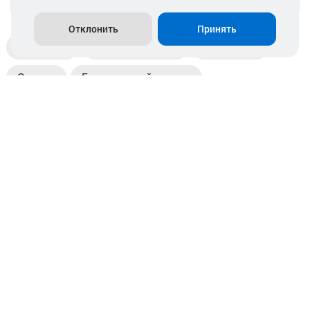
Отклонить
Принять
Доставка
Пункты выдачи
Магазины
Оплата
Безналичный расчет
Прием б/у акб
Информация
Отзывы
Контакты
© 2026. ООО «Аккамулик». 220056, Беларусь, г. Минск,
пр. Независимости, д.199.
УНП 192748524. Зарегистрирован в торговом реестре
№ 369712 от 01.03.2017