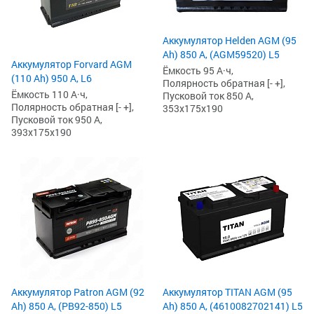
Аккумулятор Helden AGM (95
Ah) 850 А, (AGM59520) L5
Аккумулятор Forvard AGM
Ёмкость 95 А·ч,
(110 Ah) 950 А, L6
Полярность обратная [- +],
Ёмкость 110 А·ч,
Пусковой ток 850 А,
Полярность обратная [- +],
353x175x190
Пусковой ток 950 А,
393x175x190
Аккумулятор Patron AGM (92
Аккумулятор TITAN AGM (95
Ah) 850 А, (PB92-850) L5
Ah) 850 А, (4610082702141) L5