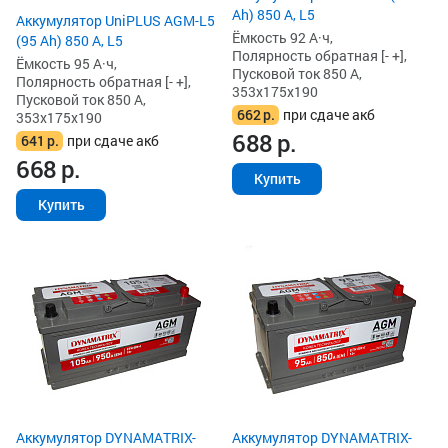
Ah) 850 А, L5
Аккумулятор UniPLUS AGM-L5
Ёмкость 92 А·ч,
(95 Ah) 850 А, L5
Полярность обратная [- +],
Ёмкость 95 А·ч,
Пусковой ток 850 А,
Полярность обратная [- +],
353x175x190
Пусковой ток 850 А,
662
р.
при сдаче акб
353x175x190
688
р.
641
р.
при сдаче акб
668
р.
Купить
Купить
Аккумулятор DYNAMATRIX-
Аккумулятор DYNAMATRIX-