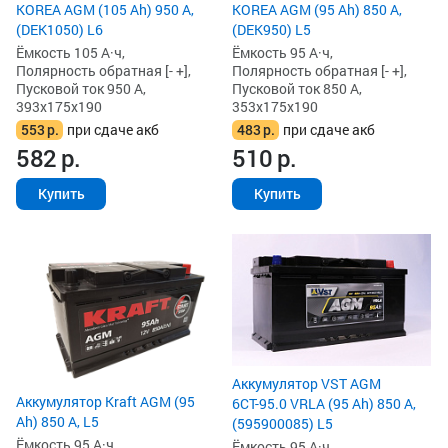
KOREA AGM (105 Ah) 950 А,
KOREA AGM (95 Ah) 850 А,
(DEK1050) L6
(DEK950) L5
Ёмкость 105 А·ч,
Ёмкость 95 А·ч,
Полярность обратная [- +],
Полярность обратная [- +],
Пусковой ток 950 А,
Пусковой ток 850 А,
393x175x190
353x175x190
553
р.
при сдаче акб
483
р.
при сдаче акб
582
р.
510
р.
Купить
Купить
Аккумулятор VST AGM
Аккумулятор Kraft AGM (95
6СТ-95.0 VRLA (95 Ah) 850 А,
Ah) 850 А, L5
(595900085) L5
Ёмкость 95 А·ч,
Ёмкость 95 А·ч,