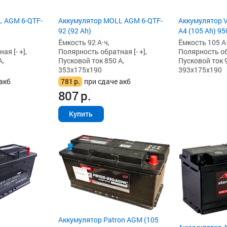
L AGM 6-QTF-
Аккумулятор MOLL AGM 6-QTF-
Аккумулятор 
92 (92 Ah)
A4 (105 Ah) 95
Ёмкость 92 А·ч,
Ёмкость 105 А·
я [- +],
Полярность обратная [- +],
Полярность обр
А,
Пусковой ток 850 А,
Пусковой ток 9
353x175x190
393x175x190
акб
781
р.
при сдаче акб
807
р.
Купить
Аккумулятор Patron AGM (105