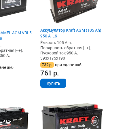
Аккумулятор Kraft AGM (105 Ah)
CAMEL AGM VRL5
950 А, L6
L5
Ёмкость 105 А·ч,
,
Полярность обратная [- +],
атная [- +],
Пусковой ток 950 А,
50 А,
393x175x190
732
р.
при сдаче акб
аче акб
761
р.
Купить