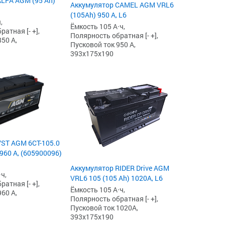
LFA AGM (95 Ah)
Аккумулятор CAMEL AGM VRL6
(105Ah) 950 А, L6
,
Ёмкость 105 А·ч,
атная [- +],
Полярность обратная [- +],
50 А,
Пусковой ток 950 А,
393x175x190
ST AGM 6СТ-105.0
960 А, (605900096)
Аккумулятор RIDER Drive AGM
ч,
VRL6 105 (105 Ah) 1020А, L6
атная [- +],
Ёмкость 105 А·ч,
60 А,
Полярность обратная [- +],
Пусковой ток 1020А,
393x175x190