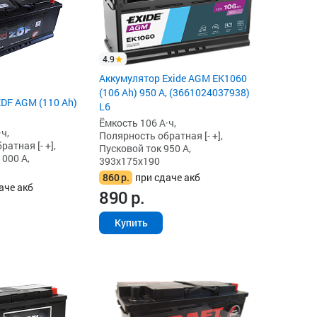
4.9
Аккумулятор Exide AGM EK1060
(106 Ah) 950 А, (3661024037938)
DF AGM (110 Ah)
L6
Ёмкость 106 А·ч,
ч,
Полярность обратная [- +],
атная [- +],
Пусковой ток 950 А,
1000 А,
393x175x190
860
р.
при сдаче акб
аче акб
890
р.
Купить