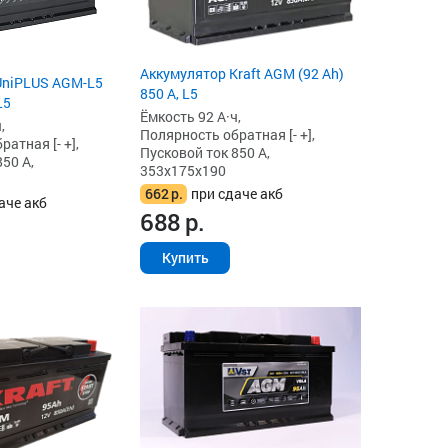
Аккумулятор Kraft AGM (92 Ah)
UniPLUS AGM-L5
850 А, L5
L5
Ёмкость 92 А·ч,
,
Полярность обратная [- +],
атная [- +],
Пусковой ток 850 А,
50 А,
353x175x190
662
р.
при сдаче акб
аче акб
688
р.
Купить