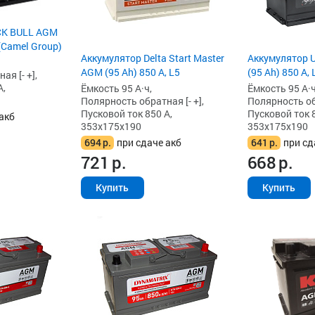
CK BULL AGM
 (Camel Group)
Аккумулятор Delta Start Master
Аккумулятор 
AGM (95 Ah) 850 А, L5
(95 Ah) 850 А, 
я [- +],
А,
Ёмкость 95 А·ч,
Ёмкость 95 А·ч
Полярность обратная [- +],
Полярность обр
Пусковой ток 850 А,
Пусковой ток 8
акб
353x175x190
353x175x190
694
р.
при сдаче акб
641
р.
при сд
721
р.
668
р.
Купить
Купить