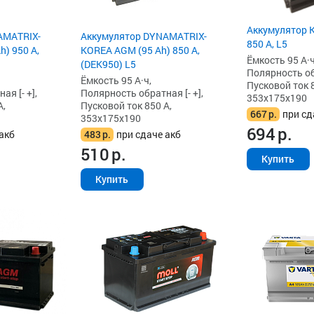
Аккумулятор K
AMATRIX-
Аккумулятор DYNAMATRIX-
850 А, L5
) 950 А,
KOREA AGM (95 Ah) 850 А,
Ёмкость 95 А·ч
(DEK950) L5
Полярность обр
Ёмкость 95 А·ч,
Пусковой ток 8
я [- +],
Полярность обратная [- +],
353x175x190
А,
Пусковой ток 850 А,
667
р.
при сд
353x175x190
694
р.
акб
483
р.
при сдаче акб
510
р.
Купить
Купить