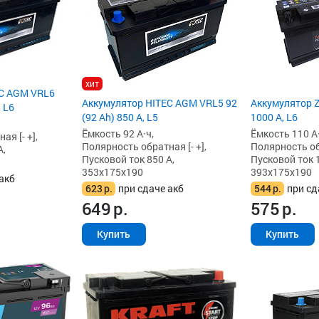
хит
EC AGM VRL6
Аккумулятор HITEC AGM VRL5 92
Аккумулятор Z
, L6
(92 Ah) 850 А, L5
1000 А, L6
Ёмкость 92 А·ч,
Ёмкость 110 А·
я [- +],
Полярность обратная [- +],
Полярность обр
А,
Пусковой ток 850 А,
Пусковой ток 
353x175x190
393x175x190
акб
623
р.
при сдаче акб
544
р.
при сд
649
р.
575
р.
Купить
Купить