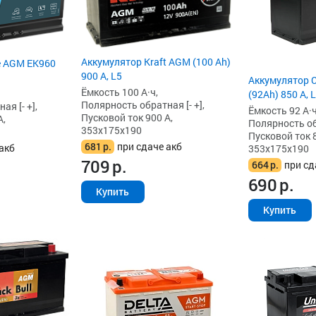
Аккумулятор Kraft AGM (100 Ah)
e AGM EK960
900 А, L5
Аккумулятор 
Ёмкость 100 А·ч,
(92Ah) 850 А, 
Полярность обратная [- +],
я [- +],
Ёмкость 92 А·ч
Пусковой ток 900 А,
А,
Полярность обр
353x175x190
Пусковой ток 8
681
р.
при сдаче акб
акб
353x175x190
709
р.
664
р.
при сд
690
р.
Купить
Купить