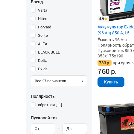
Бренд
Varta
Hitec
4.9
Аккумулятор Exid
Forvard
(96 Ah) 850 А, L5
Solite
Ёмкость 96 А·ч,
ALFA
Полярность обратна
Пусковой ток 850 
BLACK BULL
353x175x190
Delta
733
р.
при сдаче 
Exide
760
р.
Все
27
вариантов
Купить
Полярность
обратная [- +]
Пусковой ток
-