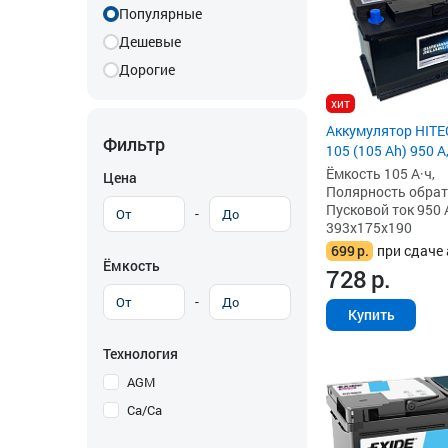
Популярные
Дешевые
Дорогие
хит
Аккумулятор HIT
Фильтр
105 (105 Ah) 950 А
Ёмкость 105 А·ч,
Цена
Полярность обратна
Пусковой ток 950 
-
393x175x190
699
р.
при сдаче 
Ёмкость
728
р.
-
Купить
Технология
AGM
Ca/Ca