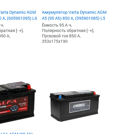
Varta Dynamic AGM
Аккумулятор Varta Dynamic AGM
0 А, (605901095) L6
A5 (95 Ah) 850 А, (595901085) L5
ч,
Ёмкость 95 А·ч,
атная [- +],
Полярность обратная [- +],
50 А,
Пусковой ток 850 А,
353x175x190