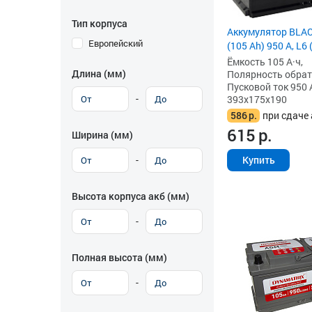
Тип корпуса
Аккумулятор BLA
Европейский
(105 Ah) 950 А, L6
Ёмкость 105 А·ч,
Длина (мм)
Полярность обратна
Пусковой ток 950 
-
393x175x190
586
р.
при сдаче 
615
р.
Ширина (мм)
-
Купить
Высота корпуса акб (мм)
-
Полная высота (мм)
-