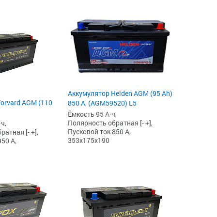
Аккумулятор Helden AGM (95 Ah)
orvard AGM (110
850 А, (AGM59520) L5
Ёмкость 95 А·ч,
Полярность обратная [- +],
ч,
Пусковой ток 850 А,
атная [- +],
353x175x190
50 А,