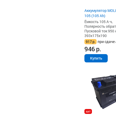
Аккумулятор MOL
105 (105 Ah)
Ёмкость 105 А·ч,
Полярность обратна
Пусковой ток 950 
393x175x190
917
р.
при сдаче 
946
р.
Купить
хит