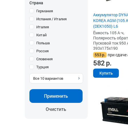
Страна
Германия
Аккумулятор DYN
Испания / Италия
KOREA AGM (105 Ah
(DEK1050) L6
Италия
Ёмкость 105 А·ч,
Китай
Полярность обратна
Польша
Пусковой ток 950 
393x175x190
Россия
553
р.
при сдаче 
Словения
582
р.
Турция
Купить
Все
10
вариантов
Применить
Очистить