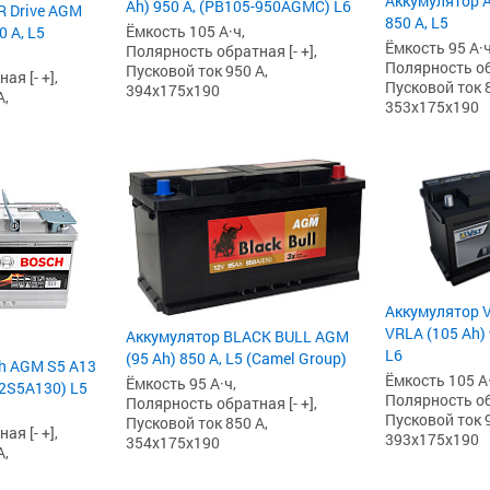
Аккумулятор A
Ah) 950 А, (PB105-950AGMC) L6
R Drive AGM
850 А, L5
Ёмкость 105 А·ч,
0 А, L5
Ёмкость 95 А·ч
Полярность обратная [- +],
Полярность обр
Пусковой ток 950 А,
я [- +],
Пусковой ток 8
394x175x190
А,
353x175x190
Аккумулятор V
VRLA (105 Ah) 
Аккумулятор BLACK BULL AGM
L6
(95 Ah) 850 А, L5 (Camel Group)
h AGM S5 А13
Ёмкость 105 А·
Ёмкость 95 А·ч,
92S5A130) L5
Полярность обр
Полярность обратная [- +],
Пусковой ток 9
Пусковой ток 850 А,
я [- +],
393x175x190
354x175x190
А,