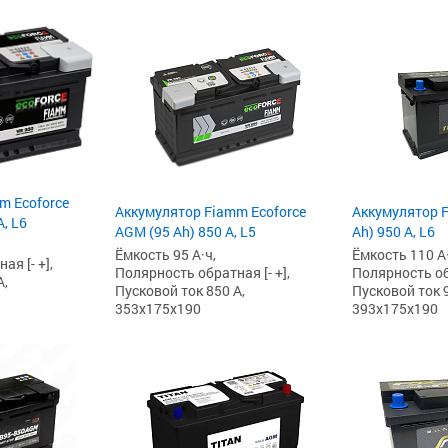
m Ecoforce
Аккумулятор Fiamm Ecoforce
Аккумулятор F
, L6
AGM (95 Ah) 850 A, L5
Ah) 950 А, L6
Ёмкость 95 А·ч,
Ёмкость 110 А·
я [- +],
Полярность обратная [- +],
Полярность обр
А,
Пусковой ток 850 А,
Пусковой ток 9
353x175x190
393x175x190