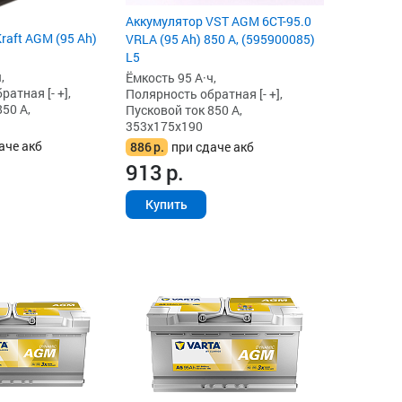
Аккумулятор VST AGM 6СТ-95.0
raft AGM (95 Ah)
VRLA (95 Ah) 850 А, (595900085)
L5
,
Ёмкость 95 А·ч,
атная [- +],
Полярность обратная [- +],
50 А,
Пусковой ток 850 А,
353x175x190
аче акб
886
р.
при сдаче акб
913
р.
Купить