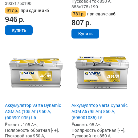
Пусковой ток 850 А,
393x175x190
353x175x190
917
р.
при сдаче акб
781
р.
при сдаче акб
946
р.
807
р.
Купить
Купить
Аккумулятор Varta Dynamic
Аккумулятор Varta Dynamic
AGM A4 (105 Ah) 950 А,
AGM A5 (95 Ah) 850 А,
(605901095) L6
(595901085) L5
Ёмкость 105 А·ч,
Ёмкость 95 А·ч,
Полярность обратная [- +],
Полярность обратная [- +],
Пусковой ток 950 А,
Пусковой ток 850 А,