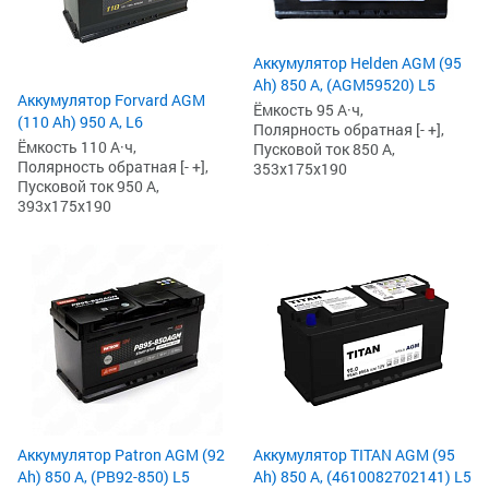
Аккумулятор Helden AGM (95
Ah) 850 А, (AGM59520) L5
Аккумулятор Forvard AGM
Ёмкость 95 А·ч,
(110 Ah) 950 А, L6
Полярность обратная [- +],
Ёмкость 110 А·ч,
Пусковой ток 850 А,
Полярность обратная [- +],
353x175x190
Пусковой ток 950 А,
393x175x190
Аккумулятор Patron AGM (92
Аккумулятор TITAN AGM (95
Ah) 850 А, (PB92-850) L5
Ah) 850 А, (4610082702141) L5