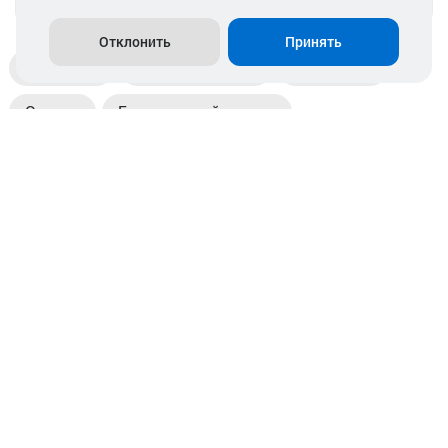
Отклонить
Принять
Доставка
Пункты выдачи
Магазины
Оплата
Безналичный расчет
Прием б/у акб
Информация
Отзывы
Контакты
© 2026. ООО «Аккамулик». 220056, Беларусь, г. Минск,
пр. Независимости, д.199.
УНП 192748524. Зарегистрирован в торговом реестре
№ 369712 от 01.03.2017