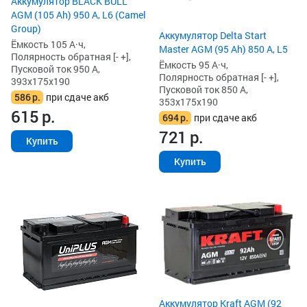
Аккумулятор BLACK BULL
AGM (105 Ah) 950 А, L6 (Camel
Group)
Аккумулятор Delta Start
Ёмкость 105 А·ч,
Master AGM (95 Ah) 850 А, L5
Полярность обратная [- +],
Ёмкость 95 А·ч,
Пусковой ток 950 А,
Полярность обратная [- +],
393x175x190
Пусковой ток 850 А,
586
р.
при сдаче акб
353x175x190
615
р.
694
р.
при сдаче акб
721
р.
Купить
Купить
Аккумулятор Kraft AGM (92