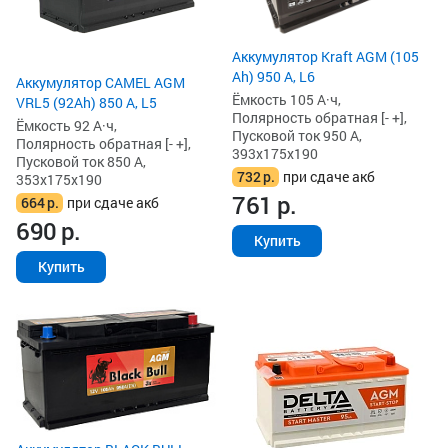
Аккумулятор Kraft AGM (105
Ah) 950 А, L6
Аккумулятор CAMEL AGM
Ёмкость 105 А·ч,
VRL5 (92Ah) 850 А, L5
Полярность обратная [- +],
Ёмкость 92 А·ч,
Пусковой ток 950 А,
Полярность обратная [- +],
393x175x190
Пусковой ток 850 А,
732
р.
при сдаче акб
353x175x190
761
р.
664
р.
при сдаче акб
690
р.
Купить
Купить