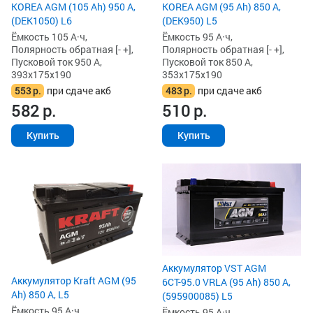
KOREA AGM (105 Ah) 950 А,
KOREA AGM (95 Ah) 850 А,
(DEK1050) L6
(DEK950) L5
Ёмкость 105 А·ч,
Ёмкость 95 А·ч,
Полярность обратная [- +],
Полярность обратная [- +],
Пусковой ток 950 А,
Пусковой ток 850 А,
393x175x190
353x175x190
553
р.
при сдаче акб
483
р.
при сдаче акб
582
р.
510
р.
Купить
Купить
Аккумулятор VST AGM
Аккумулятор Kraft AGM (95
6СТ-95.0 VRLA (95 Ah) 850 А,
Ah) 850 А, L5
(595900085) L5
Ёмкость 95 А·ч,
Ёмкость 95 А·ч,