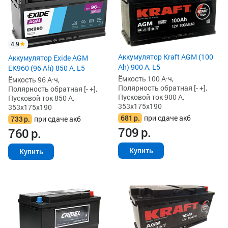
4.9
Аккумулятор Kraft AGM (100
Аккумулятор Exide AGM
Ah) 900 А, L5
EK960 (96 Ah) 850 А, L5
Ёмкость 100 А·ч,
Ёмкость 96 А·ч,
Полярность обратная [- +],
Полярность обратная [- +],
Пусковой ток 900 А,
Пусковой ток 850 А,
353x175x190
353x175x190
681
р.
при сдаче акб
733
р.
при сдаче акб
709
р.
760
р.
Купить
Купить