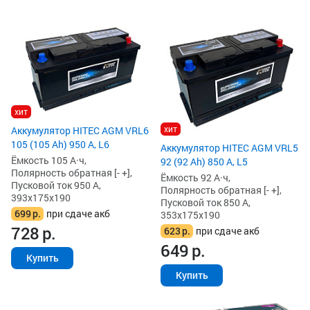
хит
хит
Аккумулятор HITEC AGM VRL6
105 (105 Ah) 950 А, L6
Аккумулятор HITEC AGM VRL5
Ёмкость 105 А·ч,
92 (92 Ah) 850 А, L5
Полярность обратная [- +],
Ёмкость 92 А·ч,
Пусковой ток 950 А,
Полярность обратная [- +],
393x175x190
Пусковой ток 850 А,
699
р.
при сдаче акб
353x175x190
728
р.
623
р.
при сдаче акб
649
р.
Купить
Купить