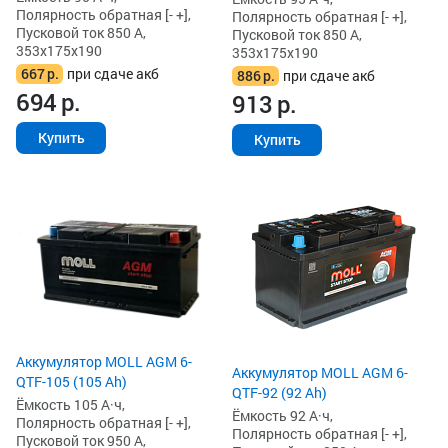
Полярность обратная [- +],
Полярность обратная [- +],
Пусковой ток 850 А,
Пусковой ток 850 А,
353x175x190
353x175x190
667
р.
при сдаче акб
886
р.
при сдаче акб
694
р.
913
р.
Купить
Купить
Аккумулятор MOLL AGM 6-
Аккумулятор MOLL AGM 6-
QTF-105 (105 Ah)
QTF-92 (92 Ah)
Ёмкость 105 А·ч,
Ёмкость 92 А·ч,
Полярность обратная [- +],
Полярность обратная [- +],
Пусковой ток 950 А,