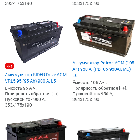
393x175x190
353x175x190
Аккумулятор Patron AGM (105
хит
Ah) 950 А, (PB105-950AGMC)
Аккумулятор RIDER Drive AGM
L6
VRL5 95 (95 Ah) 900 А, L5
Ёмкость 105 А·ч,
Полярность обратная [- +],
Ёмкость 95 А·ч,
Пусковой ток 950 А,
Полярность обратная [- +],
394x175x190
Пусковой ток 900 А,
353x175x190