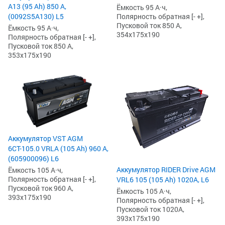
А13 (95 Ah) 850 А,
Ёмкость 95 А·ч,
(0092S5A130) L5
Полярность обратная [- +],
Пусковой ток 850 А,
Ёмкость 95 А·ч,
354x175x190
Полярность обратная [- +],
Пусковой ток 850 А,
353x175x190
Аккумулятор VST AGM
6СТ-105.0 VRLA (105 Ah) 960 А,
(605900096) L6
Аккумулятор RIDER Drive AGM
Ёмкость 105 А·ч,
Полярность обратная [- +],
VRL6 105 (105 Ah) 1020А, L6
Пусковой ток 960 А,
Ёмкость 105 А·ч,
393x175x190
Полярность обратная [- +],
Пусковой ток 1020А,
393x175x190