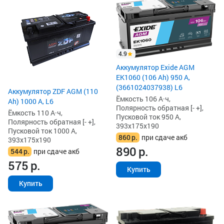
4.9
Аккумулятор Exide AGM
EK1060 (106 Ah) 950 А,
(3661024037938) L6
Аккумулятор ZDF AGM (110
Ёмкость 106 А·ч,
Ah) 1000 А, L6
Полярность обратная [- +],
Ёмкость 110 А·ч,
Пусковой ток 950 А,
Полярность обратная [- +],
393x175x190
Пусковой ток 1000 А,
860
р.
при сдаче акб
393x175x190
890
р.
544
р.
при сдаче акб
575
р.
Купить
Купить