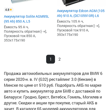
4.8
Аккумулятор Edcon AGM (105
Ah) 910 А, (DC105910R) L6
Аккумулятор Solite AGM95L
(95 Ah) 850 А, L5
Ёмкость 105 А·ч,
Полярность обратная [- +],
Ёмкость 95 А·ч,
Пусковой ток 910 А,
Полярность обратная [- +],
393x175x190
Пусковой ток 850 А,
353x175x190
1
2
Продажа автомобильных аккумуляторов для BMW 6
серии 2020-н. в. IV (G32) рестайлинг 3.0 (бензин) в
Минске по цене от 510 руб. Подобрать АКБ по марке
авто и купить аккумулятор для БМВ с доставкой по
Беларуси: Гродно, Брест, Витебск, Гомель, Могилев и
другие. Скидки и акции при покупке, старый АКБ в
зачет. В каталоге 65 моделей аккумуляторов для