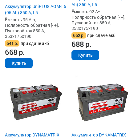
Ah) 850 А, L5
Аккумулятор UniPLUS AGM-L5
Ёмкость 92 А·ч,
(95 Ah) 850 А, L5
Полярность обратная [- +],
Ёмкость 95 А·ч,
Пусковой ток 850 А,
Полярность обратная [- +],
353x175x190
Пусковой ток 850 А,
662
р.
при сдаче акб
353x175x190
688
р.
641
р.
при сдаче акб
668
р.
Купить
Купить
Аккумулятор DYNAMATRIX-
Аккумулятор DYNAMATRIX-