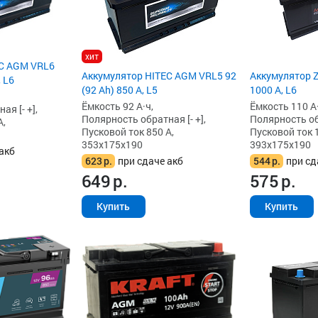
хит
EC AGM VRL6
Аккумулятор HITEC AGM VRL5 92
Аккумулятор Z
, L6
(92 Ah) 850 А, L5
1000 А, L6
Ёмкость 92 А·ч,
Ёмкость 110 А·
я [- +],
Полярность обратная [- +],
Полярность обр
А,
Пусковой ток 850 А,
Пусковой ток 
353x175x190
393x175x190
акб
623
р.
при сдаче акб
544
р.
при сд
649
р.
575
р.
Купить
Купить