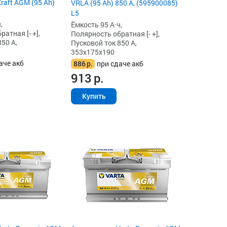
raft AGM (95 Ah)
VRLA (95 Ah) 850 А, (595900085)
L5
,
Ёмкость 95 А·ч,
атная [- +],
Полярность обратная [- +],
50 А,
Пусковой ток 850 А,
353x175x190
аче акб
886
р.
при сдаче акб
913
р.
Купить