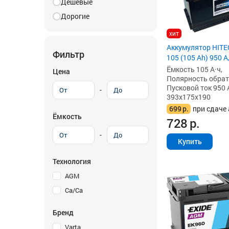
Дешевые
Дорогие
хит
Аккумулятор HIT
Фильтр
105 (105 Ah) 950 А
Ёмкость 105 А·ч,
Цена
Полярность обратна
Пусковой ток 950 
-
393x175x190
699
р.
при сдаче 
Ёмкость
728
р.
-
Купить
Технология
AGM
Ca/Ca
Бренд
Varta