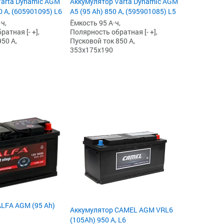
Varta Dynamic AGM
Аккумулятор Varta Dynamic AGM
0 А, (605901095) L6
A5 (95 Ah) 850 А, (595901085) L5
ч,
Ёмкость 95 А·ч,
атная [- +],
Полярность обратная [- +],
50 А,
Пусковой ток 850 А,
353x175x190
LFA AGM (95 Ah)
Аккумулятор CAMEL AGM VRL6
(105Ah) 950 А, L6