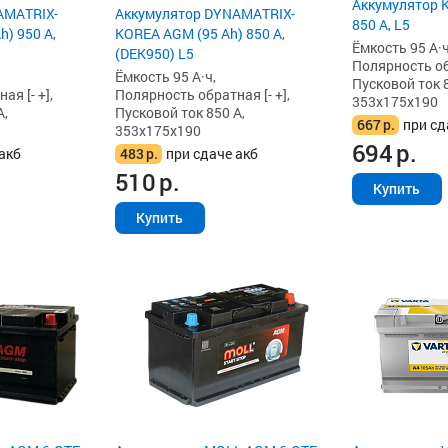
Аккумулятор K
AMATRIX-
Аккумулятор DYNAMATRIX-
850 А, L5
) 950 А,
KOREA AGM (95 Ah) 850 А,
Ёмкость 95 А·ч
(DEK950) L5
Полярность обр
Ёмкость 95 А·ч,
Пусковой ток 8
я [- +],
Полярность обратная [- +],
353x175x190
А,
Пусковой ток 850 А,
667
р.
при сд
353x175x190
694
р.
акб
483
р.
при сдаче акб
510
р.
Купить
Купить