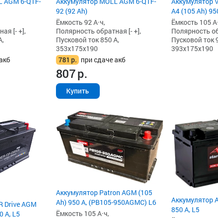
L AGM 6-QTF-
Аккумулятор MOLL AGM 6-QTF-
Аккумулятор 
92 (92 Ah)
A4 (105 Ah) 95
Ёмкость 92 А·ч,
Ёмкость 105 А·
я [- +],
Полярность обратная [- +],
Полярность обр
А,
Пусковой ток 850 А,
Пусковой ток 9
353x175x190
393x175x190
акб
781
р.
при сдаче акб
807
р.
Купить
Аккумулятор Patron AGM (105
Аккумулятор A
Ah) 950 А, (PB105-950AGMC) L6
R Drive AGM
850 А, L5
Ёмкость 105 А·ч,
0 А, L5