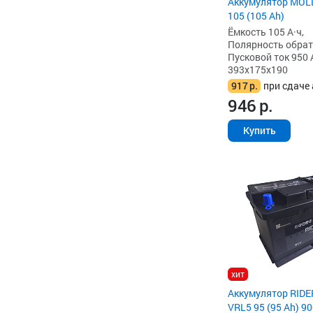
Аккумулятор MOL
105 (105 Ah)
Ёмкость 105 А·ч,
Полярность обратна
Пусковой ток 950 
393x175x190
917
р.
при сдаче 
946
р.
Купить
хит
Аккумулятор RIDE
VRL5 95 (95 Ah) 90