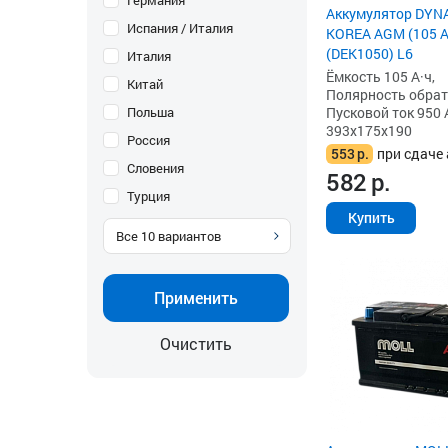
Германия
Аккумулятор DYN
Испания / Италия
KOREA AGM (105 Ah
(DEK1050) L6
Италия
Ёмкость 105 А·ч,
Китай
Полярность обратна
Польша
Пусковой ток 950 
393x175x190
Россия
553
р.
при сдаче 
Словения
582
р.
Турция
Купить
Все
10
вариантов
Применить
Очистить