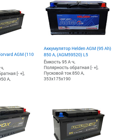
Аккумулятор Helden AGM (95 Ah)
orvard AGM (110
850 А, (AGM59520) L5
Ёмкость 95 А·ч,
Полярность обратная [- +],
ч,
Пусковой ток 850 А,
атная [- +],
353x175x190
50 А,