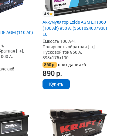
4.9
Аккумулятор Exide AGM EK1060
(106 Ah) 950 А, (3661024037938)
DF AGM (110 Ah)
L6
Ёмкость 106 А·ч,
ч,
Полярность обратная [- +],
атная [- +],
Пусковой ток 950 А,
1000 А,
393x175x190
860
р.
при сдаче акб
аче акб
890
р.
Купить