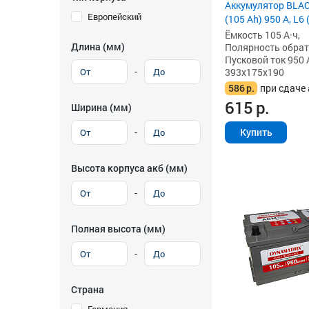
Аккумулятор BLA
Европейский
(105 Ah) 950 А, L6
Ёмкость 105 А·ч,
Длина (мм)
Полярность обратна
Пусковой ток 950 
-
393x175x190
586
р.
при сдаче 
615
р.
Ширина (мм)
-
Купить
Высота корпуса акб (мм)
-
Полная высота (мм)
-
Страна