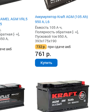
Аккумулятор Kraft AGM (105 Ah)
CAMEL AGM VRL5
950 А, L6
L5
Ёмкость 105 А·ч,
,
Полярность обратная [- +],
атная [- +],
Пусковой ток 950 А,
50 А,
393x175x190
732
р.
при сдаче акб
аче акб
761
р.
Купить