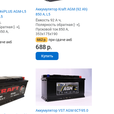
Аккумулятор Kraft AGM (92 Ah)
UniPLUS AGM-L5
850 А, L5
L5
Ёмкость 92 А·ч,
,
Полярность обратная [- +],
атная [- +],
Пусковой ток 850 А,
50 А,
353x175x190
662
р.
при сдаче акб
аче акб
688
р.
Купить
Аккумулятор VST AGM 6СТ-95.0