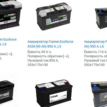
m Ecoforce
Аккумулятор Fiamm Ecoforce
Аккумулятор F
, L6
AGM (95 Ah) 850 A, L5
Ah) 950 А, L6
Ёмкость 95 А·ч,
Ёмкость 110 А·
я [- +],
Полярность обратная [- +],
Полярность обр
А,
Пусковой ток 850 А,
Пусковой ток 9
353x175x190
393x175x190