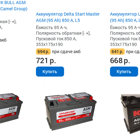
CK BULL AGM
 (Camel Group)
Аккумулятор Delta Start Master
Аккумулятор 
AGM (95 Ah) 850 А, L5
(95 Ah) 850 А, 
я [- +],
А,
Ёмкость 95 А·ч,
Ёмкость 95 А·ч
Полярность обратная [- +],
Полярность обр
Пусковой ток 850 А,
Пусковой ток 8
акб
353x175x190
353x175x190
694
р.
при сдаче акб
641
р.
при сд
721
р.
668
р.
Купить
Купить