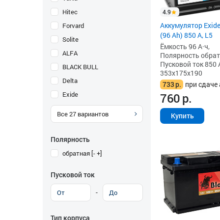
Hitec
4.9
Аккумулятор Exid
Forvard
(96 Ah) 850 А, L5
Solite
Ёмкость 96 А·ч,
ALFA
Полярность обратна
Пусковой ток 850 
BLACK BULL
353x175x190
Delta
733
р.
при сдаче 
Exide
760
р.
Все
27
вариантов
Купить
Полярность
обратная [- +]
Пусковой ток
-
Тип корпуса