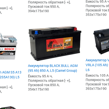
Ёмкость 95 А·ч
Полярность обратная [- +],
Полярность обр
Пусковой ток 950 А,
я [- +],
Пусковой ток 8
394x175x190
А,
353x175x190
Аккумулятор V
VRLA (105 Ah) 
Аккумулятор BLACK BULL AGM
L6
(95 Ah) 850 А, L5 (Camel Group)
h AGM S5 А13
Ёмкость 105 А·
Ёмкость 95 А·ч,
92S5A130) L5
Полярность обр
Полярность обратная [- +],
Пусковой ток 9
Пусковой ток 850 А,
я [- +],
393x175x190
354x175x190
А,