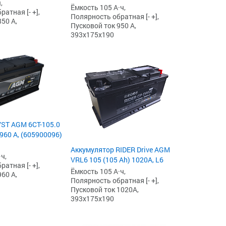
,
Ёмкость 105 А·ч,
атная [- +],
Полярность обратная [- +],
50 А,
Пусковой ток 950 А,
393x175x190
ST AGM 6СТ-105.0
960 А, (605900096)
Аккумулятор RIDER Drive AGM
ч,
VRL6 105 (105 Ah) 1020А, L6
атная [- +],
Ёмкость 105 А·ч,
60 А,
Полярность обратная [- +],
Пусковой ток 1020А,
393x175x190