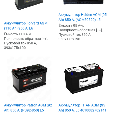
Аккумулятор Helden AGM (95
Ah) 850 А, (AGM59520) L5
Аккумулятор Forvard AGM
Ёмкость 95 А·ч,
(110 Ah) 950 А, L6
Полярность обратная [- +],
Ёмкость 110 А·ч,
Пусковой ток 850 А,
Полярность обратная [- +],
353x175x190
Пусковой ток 950 А,
393x175x190
Аккумулятор Patron AGM (92
Аккумулятор TITAN AGM (95
Ah) 850 А, (PB92-850) L5
Ah) 850 А, L5 4610082702141