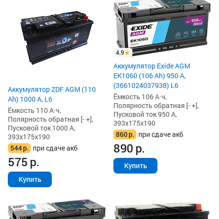
4.9
Аккумулятор Exide AGM
EK1060 (106 Ah) 950 А,
(3661024037938) L6
Аккумулятор ZDF AGM (110
Ёмкость 106 А·ч,
Ah) 1000 А, L6
Полярность обратная [- +],
Ёмкость 110 А·ч,
Пусковой ток 950 А,
Полярность обратная [- +],
393x175x190
Пусковой ток 1000 А,
860
р.
при сдаче акб
393x175x190
890
р.
544
р.
при сдаче акб
575
р.
Купить
Купить