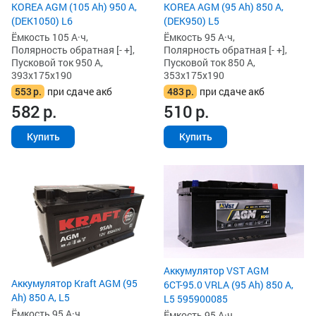
KOREA AGM (105 Ah) 950 А,
KOREA AGM (95 Ah) 850 А,
(DEK1050) L6
(DEK950) L5
Ёмкость 105 А·ч,
Ёмкость 95 А·ч,
Полярность обратная [- +],
Полярность обратная [- +],
Пусковой ток 950 А,
Пусковой ток 850 А,
393x175x190
353x175x190
553
р.
при сдаче акб
483
р.
при сдаче акб
582
р.
510
р.
Купить
Купить
Аккумулятор VST AGM
Аккумулятор Kraft AGM (95
6СТ-95.0 VRLA (95 Ah) 850 А,
Ah) 850 А, L5
L5 595900085
Ёмкость 95 А·ч,
Ёмкость 95 А·ч,