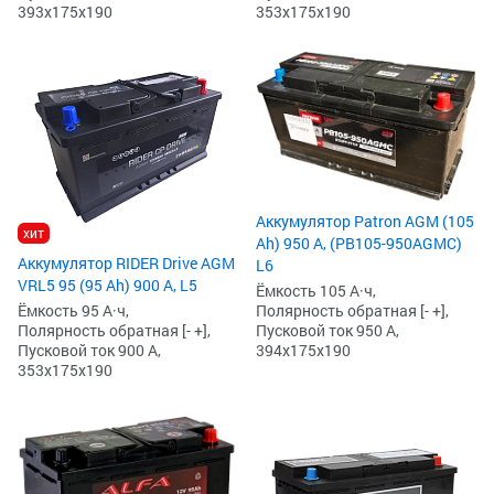
393x175x190
353x175x190
Аккумулятор Patron AGM (105
хит
Ah) 950 А, (PB105-950AGMC)
Аккумулятор RIDER Drive AGM
L6
VRL5 95 (95 Ah) 900 А, L5
Ёмкость 105 А·ч,
Полярность обратная [- +],
Ёмкость 95 А·ч,
Пусковой ток 950 А,
Полярность обратная [- +],
394x175x190
Пусковой ток 900 А,
353x175x190