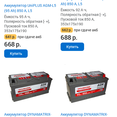
Ah) 850 А, L5
Аккумулятор UniPLUS AGM-L5
Ёмкость 92 А·ч,
(95 Ah) 850 А, L5
Полярность обратная [- +],
Ёмкость 95 А·ч,
Пусковой ток 850 А,
Полярность обратная [- +],
353x175x190
Пусковой ток 850 А,
662
р.
при сдаче акб
353x175x190
688
р.
641
р.
при сдаче акб
668
р.
Купить
Купить
Аккумулятор DYNAMATRIX-
Аккумулятор DYNAMATRIX-