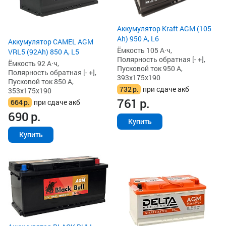
Аккумулятор Kraft AGM (105
Ah) 950 А, L6
Аккумулятор CAMEL AGM
Ёмкость 105 А·ч,
VRL5 (92Ah) 850 А, L5
Полярность обратная [- +],
Ёмкость 92 А·ч,
Пусковой ток 950 А,
Полярность обратная [- +],
393x175x190
Пусковой ток 850 А,
732
р.
при сдаче акб
353x175x190
761
р.
664
р.
при сдаче акб
690
р.
Купить
Купить