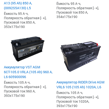
А13 (95 Ah) 850 А,
Ёмкость 95 А·ч,
(0092S5A130) L5
Полярность обратная [- +],
Пусковой ток 850 А,
Ёмкость 95 А·ч,
354x175x190
Полярность обратная [- +],
Пусковой ток 850 А,
353x175x190
Аккумулятор VST AGM
6СТ-105.0 VRLA (105 Ah) 960 А,
L6 605900096
Аккумулятор RIDER Drive AGM
Ёмкость 105 А·ч,
Полярность обратная [- +],
VRL6 105 (105 Ah) 1020А, L6
Пусковой ток 960 А,
Ёмкость 105 А·ч,
393x175x190
Полярность обратная [- +],
Пусковой ток 1020А,
393x175x190