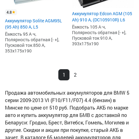
4.8
Аккумулятор Edcon AGM (105
Ah) 910 А, (DC105910R) L6
Аккумулятор Solite AGM95L
(95 Ah) 850 А, L5
Ёмкость 105 А·ч,
Полярность обратная [- +],
Ёмкость 95 А·ч,
Пусковой ток 910 А,
Полярность обратная [- +],
393x175x190
Пусковой ток 850 А,
353x175x190
1
2
Продажа автомобильных аккумуляторов для BMW 5
серии 2009-2013 VI (F10/F11/F07) 4.4 (бензин) в
Минске по цене от 510 руб. Подобрать АКБ по марке
авто и купить аккумулятор для БМВ с доставкой по
Беларуси: Гродно, Брест, Витебск, Гомель, Могилев и
другие. Скидки и акции при покупке, старый АКБ в
зачет. В каталоге 65 моделей аккумуляторов для