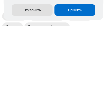
Отклонить
Принять
Доставка
Пункты выдачи
Магазины
Оплата
Безналичный расчет
Прием б/у акб
Информация
Отзывы
Контакты
© 2026. ООО «Аккамулик». 220056, Беларусь, г. Минск,
пр. Независимости, д.199.
УНП 192748524. Зарегистрирован в торговом реестре
№ 369712 от 01.03.2017