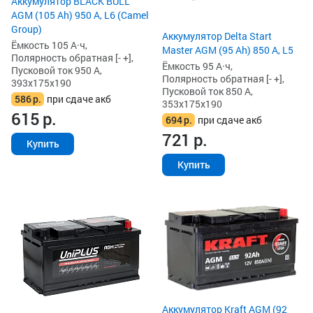
Аккумулятор BLACK BULL
AGM (105 Ah) 950 А, L6 (Camel
Group)
Аккумулятор Delta Start
Ёмкость 105 А·ч,
Master AGM (95 Ah) 850 А, L5
Полярность обратная [- +],
Ёмкость 95 А·ч,
Пусковой ток 950 А,
Полярность обратная [- +],
393x175x190
Пусковой ток 850 А,
586
р.
при сдаче акб
353x175x190
615
р.
694
р.
при сдаче акб
721
р.
Купить
Купить
Аккумулятор Kraft AGM (92