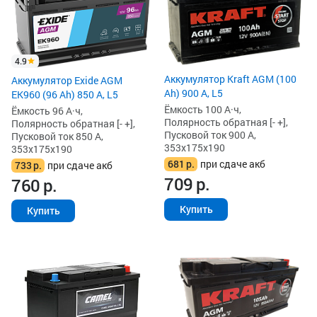
4.9
Аккумулятор Kraft AGM (100
Аккумулятор Exide AGM
Ah) 900 А, L5
EK960 (96 Ah) 850 А, L5
Ёмкость 100 А·ч,
Ёмкость 96 А·ч,
Полярность обратная [- +],
Полярность обратная [- +],
Пусковой ток 900 А,
Пусковой ток 850 А,
353x175x190
353x175x190
681
р.
при сдаче акб
733
р.
при сдаче акб
709
р.
760
р.
Купить
Купить