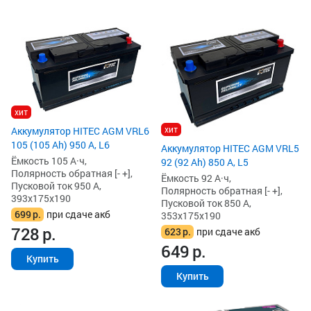
хит
хит
Аккумулятор HITEC AGM VRL6
105 (105 Ah) 950 А, L6
Аккумулятор HITEC AGM VRL5
Ёмкость 105 А·ч,
92 (92 Ah) 850 А, L5
Полярность обратная [- +],
Ёмкость 92 А·ч,
Пусковой ток 950 А,
Полярность обратная [- +],
393x175x190
Пусковой ток 850 А,
699
р.
при сдаче акб
353x175x190
728
р.
623
р.
при сдаче акб
649
р.
Купить
Купить