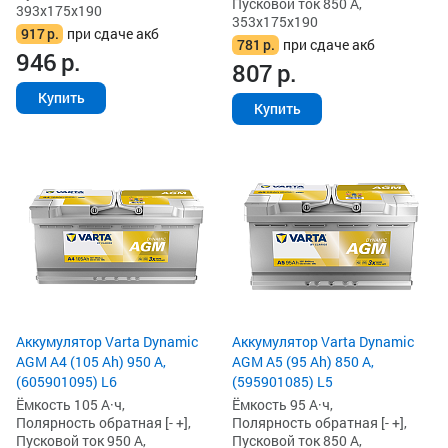
Пусковой ток 850 А,
393x175x190
353x175x190
917
р.
при сдаче акб
781
р.
при сдаче акб
946
р.
807
р.
Купить
Купить
Аккумулятор Varta Dynamic
Аккумулятор Varta Dynamic
AGM A4 (105 Ah) 950 А,
AGM A5 (95 Ah) 850 А,
(605901095) L6
(595901085) L5
Ёмкость 105 А·ч,
Ёмкость 95 А·ч,
Полярность обратная [- +],
Полярность обратная [- +],
Пусковой ток 950 А,
Пусковой ток 850 А,