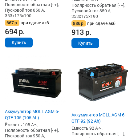
Полярность обратная [- +],
Полярность обратная [- +],
Пусковой ток 850 А,
Пусковой ток 850 А,
353x175x190
353x175x190
667
р.
при сдаче акб
886
р.
при сдаче акб
694
р.
913
р.
Купить
Купить
Аккумулятор MOLL AGM 6-
Аккумулятор MOLL AGM 6-
QTF-105 (105 Ah)
QTF-92 (92 Ah)
Ёмкость 105 А·ч,
Ёмкость 92 А·ч,
Полярность обратная [- +],
Полярность обратная [- +],
Пусковой ток 950 А,