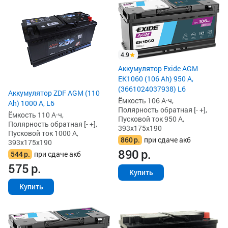
4.9
Аккумулятор Exide AGM
EK1060 (106 Ah) 950 А,
(3661024037938) L6
Аккумулятор ZDF AGM (110
Ёмкость 106 А·ч,
Ah) 1000 А, L6
Полярность обратная [- +],
Ёмкость 110 А·ч,
Пусковой ток 950 А,
Полярность обратная [- +],
393x175x190
Пусковой ток 1000 А,
860
р.
при сдаче акб
393x175x190
890
р.
544
р.
при сдаче акб
575
р.
Купить
Купить