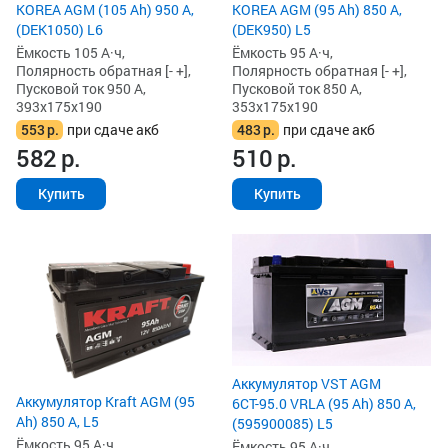
KOREA AGM (105 Ah) 950 А,
KOREA AGM (95 Ah) 850 А,
(DEK1050) L6
(DEK950) L5
Ёмкость 105 А·ч,
Ёмкость 95 А·ч,
Полярность обратная [- +],
Полярность обратная [- +],
Пусковой ток 950 А,
Пусковой ток 850 А,
393x175x190
353x175x190
553
р.
при сдаче акб
483
р.
при сдаче акб
582
р.
510
р.
Купить
Купить
Аккумулятор VST AGM
Аккумулятор Kraft AGM (95
6СТ-95.0 VRLA (95 Ah) 850 А,
Ah) 850 А, L5
(595900085) L5
Ёмкость 95 А·ч,
Ёмкость 95 А·ч,