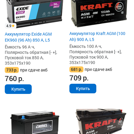
4.9
Аккумулятор Kraft AGM (100
Аккумулятор Exide AGM
Ah) 900 А, L5
EK960 (96 Ah) 850 А, L5
Ёмкость 100 А·ч,
Ёмкость 96 А·ч,
Полярность обратная [- +],
Полярность обратная [- +],
Пусковой ток 900 А,
Пусковой ток 850 А,
353x175x190
353x175x190
681
р.
при сдаче акб
733
р.
при сдаче акб
709
р.
760
р.
Купить
Купить