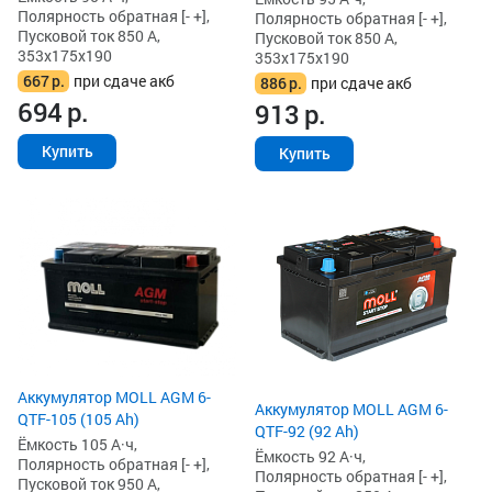
Полярность обратная [- +],
Полярность обратная [- +],
Пусковой ток 850 А,
Пусковой ток 850 А,
353x175x190
353x175x190
667
р.
при сдаче акб
886
р.
при сдаче акб
694
р.
913
р.
Купить
Купить
Аккумулятор MOLL AGM 6-
Аккумулятор MOLL AGM 6-
QTF-105 (105 Ah)
QTF-92 (92 Ah)
Ёмкость 105 А·ч,
Ёмкость 92 А·ч,
Полярность обратная [- +],
Полярность обратная [- +],
Пусковой ток 950 А,