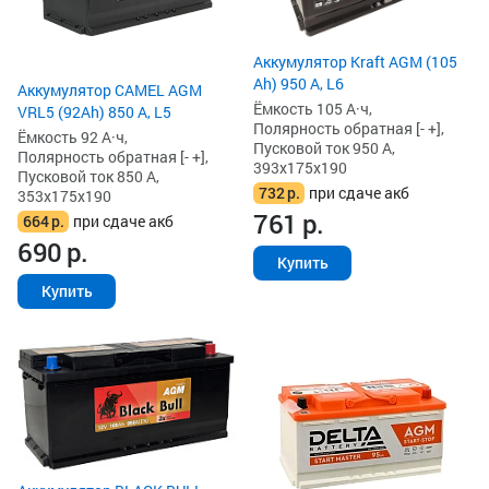
Аккумулятор Kraft AGM (105
Ah) 950 А, L6
Аккумулятор CAMEL AGM
Ёмкость 105 А·ч,
VRL5 (92Ah) 850 А, L5
Полярность обратная [- +],
Ёмкость 92 А·ч,
Пусковой ток 950 А,
Полярность обратная [- +],
393x175x190
Пусковой ток 850 А,
732
р.
при сдаче акб
353x175x190
761
р.
664
р.
при сдаче акб
690
р.
Купить
Купить