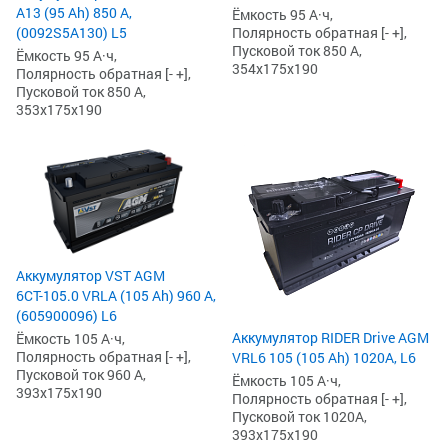
А13 (95 Ah) 850 А,
Ёмкость 95 А·ч,
(0092S5A130) L5
Полярность обратная [- +],
Пусковой ток 850 А,
Ёмкость 95 А·ч,
354x175x190
Полярность обратная [- +],
Пусковой ток 850 А,
353x175x190
Аккумулятор VST AGM
6СТ-105.0 VRLA (105 Ah) 960 А,
(605900096) L6
Аккумулятор RIDER Drive AGM
Ёмкость 105 А·ч,
Полярность обратная [- +],
VRL6 105 (105 Ah) 1020А, L6
Пусковой ток 960 А,
Ёмкость 105 А·ч,
393x175x190
Полярность обратная [- +],
Пусковой ток 1020А,
393x175x190