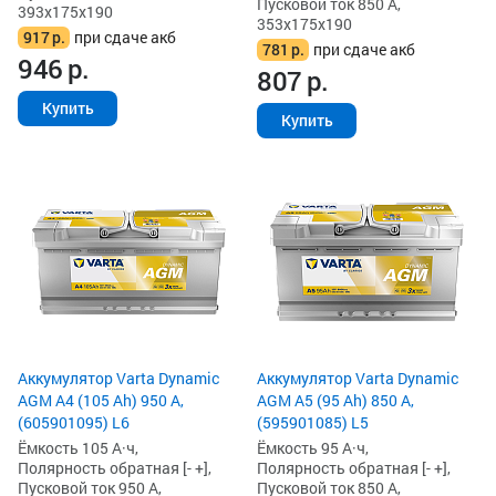
Пусковой ток 850 А,
393x175x190
353x175x190
917
р.
при сдаче акб
781
р.
при сдаче акб
946
р.
807
р.
Купить
Купить
Аккумулятор Varta Dynamic
Аккумулятор Varta Dynamic
AGM A4 (105 Ah) 950 А,
AGM A5 (95 Ah) 850 А,
(605901095) L6
(595901085) L5
Ёмкость 105 А·ч,
Ёмкость 95 А·ч,
Полярность обратная [- +],
Полярность обратная [- +],
Пусковой ток 950 А,
Пусковой ток 850 А,