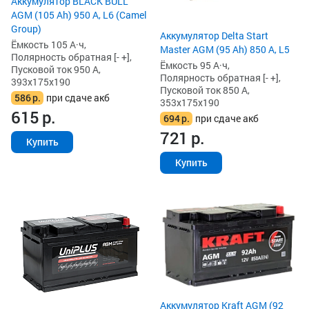
Аккумулятор BLACK BULL
AGM (105 Ah) 950 А, L6 (Camel
Group)
Аккумулятор Delta Start
Ёмкость 105 А·ч,
Master AGM (95 Ah) 850 А, L5
Полярность обратная [- +],
Ёмкость 95 А·ч,
Пусковой ток 950 А,
Полярность обратная [- +],
393x175x190
Пусковой ток 850 А,
586
р.
при сдаче акб
353x175x190
615
р.
694
р.
при сдаче акб
721
р.
Купить
Купить
Аккумулятор Kraft AGM (92