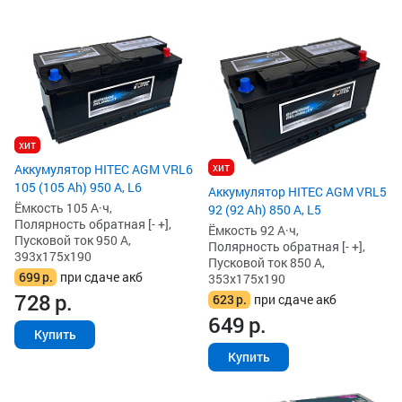
хит
хит
Аккумулятор HITEC AGM VRL6
105 (105 Ah) 950 А, L6
Аккумулятор HITEC AGM VRL5
Ёмкость 105 А·ч,
92 (92 Ah) 850 А, L5
Полярность обратная [- +],
Ёмкость 92 А·ч,
Пусковой ток 950 А,
Полярность обратная [- +],
393x175x190
Пусковой ток 850 А,
699
р.
при сдаче акб
353x175x190
728
р.
623
р.
при сдаче акб
649
р.
Купить
Купить