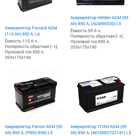
Аккумулятор Helden AGM (95
Ah) 850 А, (AGM59520) L5
Аккумулятор Forvard AGM
Ёмкость 95 А·ч,
(110 Ah) 950 А, L6
Полярность обратная [- +],
Ёмкость 110 А·ч,
Пусковой ток 850 А,
Полярность обратная [- +],
353x175x190
Пусковой ток 950 А,
393x175x190
Аккумулятор Patron AGM (92
Аккумулятор TITAN AGM (95
Ah) 850 А, (PB92-850) L5
Ah) 850 А, (4610082702141) L5