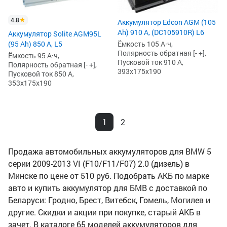
4.8
Аккумулятор Edcon AGM (105
Ah) 910 А, (DC105910R) L6
Аккумулятор Solite AGM95L
(95 Ah) 850 А, L5
Ёмкость 105 А·ч,
Полярность обратная [- +],
Ёмкость 95 А·ч,
Пусковой ток 910 А,
Полярность обратная [- +],
393x175x190
Пусковой ток 850 А,
353x175x190
1
2
Продажа автомобильных аккумуляторов для BMW 5
серии 2009-2013 VI (F10/F11/F07) 2.0 (дизель) в
Минске по цене от 510 руб. Подобрать АКБ по марке
авто и купить аккумулятор для БМВ с доставкой по
Беларуси: Гродно, Брест, Витебск, Гомель, Могилев и
другие. Скидки и акции при покупке, старый АКБ в
зачет. В каталоге 65 моделей аккумуляторов для