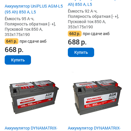
Ah) 850 А, L5
Аккумулятор UniPLUS AGM-L5
Ёмкость 92 А·ч,
(95 Ah) 850 А, L5
Полярность обратная [- +],
Ёмкость 95 А·ч,
Пусковой ток 850 А,
Полярность обратная [- +],
353x175x190
Пусковой ток 850 А,
662
р.
при сдаче акб
353x175x190
688
р.
641
р.
при сдаче акб
668
р.
Купить
Купить
Аккумулятор DYNAMATRIX-
Аккумулятор DYNAMATRIX-