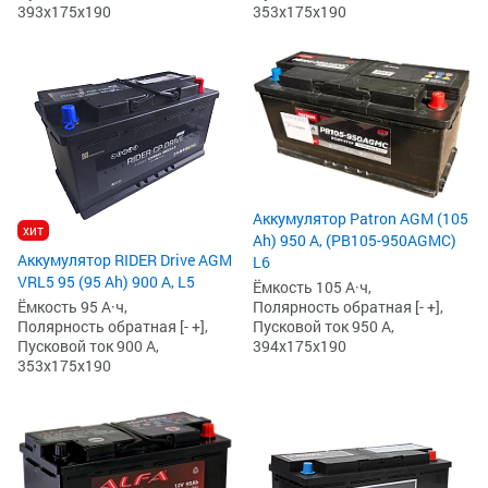
393x175x190
353x175x190
Аккумулятор Patron AGM (105
хит
Ah) 950 А, (PB105-950AGMC)
Аккумулятор RIDER Drive AGM
L6
VRL5 95 (95 Ah) 900 А, L5
Ёмкость 105 А·ч,
Полярность обратная [- +],
Ёмкость 95 А·ч,
Пусковой ток 950 А,
Полярность обратная [- +],
394x175x190
Пусковой ток 900 А,
353x175x190