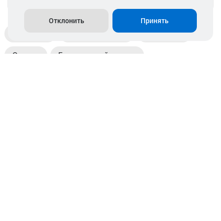
Отклонить
Принять
Доставка
Пункты выдачи
Магазины
Оплата
Безналичный расчет
Прием б/у акб
Информация
Отзывы
Контакты
© 2026. ООО «Аккамулик». 220056, Беларусь, г. Минск,
пр. Независимости, д.199.
УНП 192748524. Зарегистрирован в торговом реестре
№ 369712 от 01.03.2017