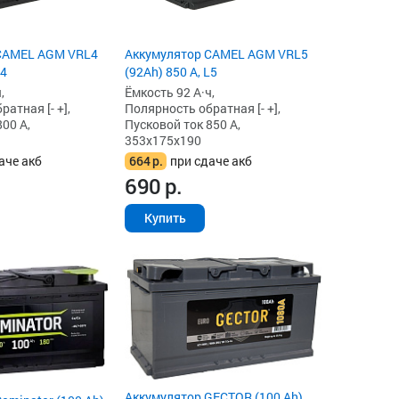
CAMEL AGM VRL4
Аккумулятор CAMEL AGM VRL5
L4
(92Ah) 850 А, L5
,
Ёмкость 92 А·ч,
атная [- +],
Полярность обратная [- +],
00 А,
Пусковой ток 850 А,
353x175x190
аче акб
664
р.
при сдаче акб
690
р.
Купить
Аккумулятор GECTOR (100 Ah)