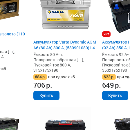
 золото (110
хит
Аккумулятор Varta Dynamic AGM
Аккумулятор 
A6 (80 Ah) 800 А, (580901080) L4
(92 Ah) 850 А, 
я [- +],
Ёмкость 80 А·ч,
Ёмкость 92 А·ч
 А,
Полярность обратная [- +],
Полярность обр
Пусковой ток 800 А,
Пусковой ток 8
акб
315x175x190
353x175x190
684
р.
при сдаче акб
623
р.
при сд
706
р.
649
р.
Купить
Купить