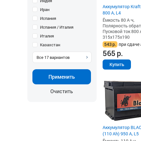
Индия
Аккумулятор Kraft
Иран
800 А, L4
Испания
Ёмкость 80 А·ч,
Полярность обратна
Испания / Италия
Пусковой ток 800 
Италия
315x175x190
543
р.
при сдаче 
Казахстан
565
р.
Все
17
вариантов
Купить
Применить
Очистить
Аккумулятор BLAC
(110 Ah) 950 А, L5
Ёмкость 110 А·ч,