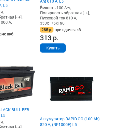
Ah) 810 А, L5
А, L5
Ёмкость 100 А·ч,
ч,
Полярность обратная [- +],
атная [- +],
Пусковой ток 810 А,
1000 А,
353x175x190
285
р.
при сдаче акб
аче акб
313
р.
Купить
BLACK BULL EFB
 L5
Аккумулятор RAPID GO (100 Ah)
ч,
820 А, (RP1000E) L5
атная [- +],