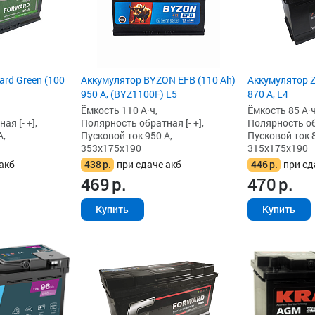
rd Green (100
Аккумулятор BYZON EFB (110 Ah)
Аккумулятор Z
950 А, (BYZ1100F) L5
870 А, L4
Ёмкость 110 А·ч,
Ёмкость 85 А·ч
я [- +],
Полярность обратная [- +],
Полярность обр
А,
Пусковой ток 950 А,
Пусковой ток 8
353x175x190
315x175x190
акб
438
р.
при сдаче акб
446
р.
при сд
469
р.
470
р.
Купить
Купить