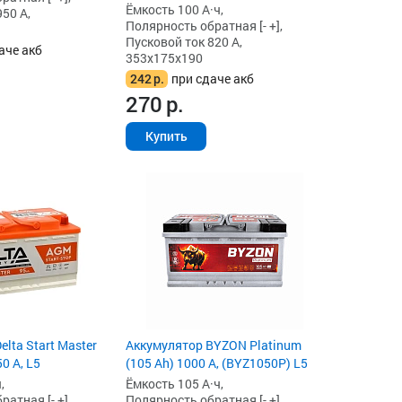
Ёмкость 100 А·ч,
50 А,
Полярность обратная [- +],
Пусковой ток 820 А,
аче акб
353x175x190
242
р.
при сдаче акб
270
р.
Купить
lta Start Master
Аккумулятор BYZON Platinum
0 А, L5
(105 Ah) 1000 А, (BYZ1050P) L5
,
Ёмкость 105 А·ч,
атная [- +],
Полярность обратная [- +],