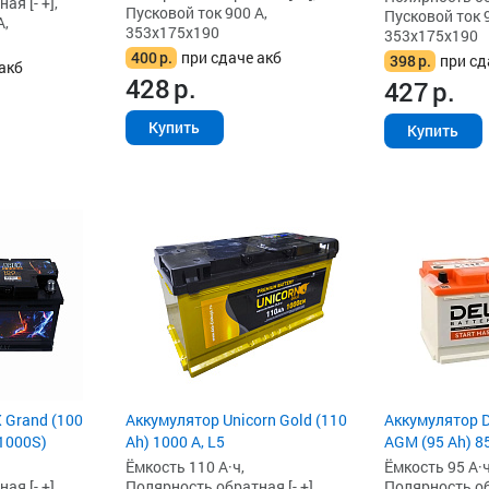
я [- +],
Пусковой ток 900 А,
Пусковой ток 9
А,
353x175x190
353x175x190
400
р.
при сдаче акб
398
р.
при сд
акб
428
р.
427
р.
Купить
Купить
 Grand (100
Аккумулятор Unicorn Gold (110
Аккумулятор De
G1000S)
Ah) 1000 А, L5
AGM (95 Ah) 85
Ёмкость 110 А·ч,
Ёмкость 95 А·ч
я [- +],
Полярность обратная [- +],
Полярность обр