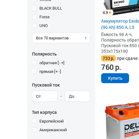
BLACK BULL
4.9
Forse
Аккумулятор Exid
UNO
(96 Ah) 850 А, L5
Ёмкость 96 А·ч,
Все
70
вариантов
Полярность обратна
Пусковой ток 850 
353x175x190
Полярность
733
р.
при сдаче 
обратная [- +]
760
р.
прямая [+ -]
Купить
Пусковой ток
-
Тип корпуса
Европейский
Американский