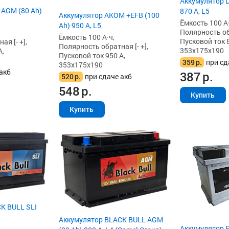
Аккумулятор D
 AGM (80 Ah)
870 А, L5
Аккумулятор AKOM +EFB (100
Ёмкость 100 А·
Ah) 950 А, L5
Полярность обр
Ёмкость 100 А·ч,
Пусковой ток 8
я [- +],
Полярность обратная [- +],
353x175x190
А,
Пусковой ток 950 А,
359
р.
при сд
353x175x190
акб
387
р.
520
р.
при сдаче акб
548
р.
Купить
Купить
K BULL SLI
Аккумулятор BLACK BULL AGM
Аккумулятор 