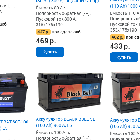
(80 Ah) 800 А, L4 (Camel Group)
я [- +],
(110 Ah) 1000 
Ёмкость 80 А·ч,
А,
Ёмкость 110 А·
Полярность обратная [- +],
Полярность обр
Пусковой ток 800 А,
акб
Пусковой ток 
315x175x190
353x175x190
447
р.
при сдаче акб
402
р.
при сд
469
р.
433
р.
Купить
Купить
Аккумулятор BLACK BULL SLI
Аккумулятор 
T.BAT 6CT-100
(100 Ah) 900 А, L5
(105 Ah) 950 А,
) L5
Ёмкость 100 А·ч,
Ёмкость 105 А·
Полярность обратная [- +],
Полярность обр