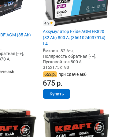
4.9
Аккумулятор Exide AGM EK820
DF AGM (85 Ah)
(82 Ah) 800 А, (3661024037914)
L4
,
Ёмкость 82 А·ч,
атная [- +],
Полярность обратная [- +],
70 А,
Пусковой ток 800 А,
315x175x190
аче акб
652
р.
при сдаче акб
675
р.
Купить