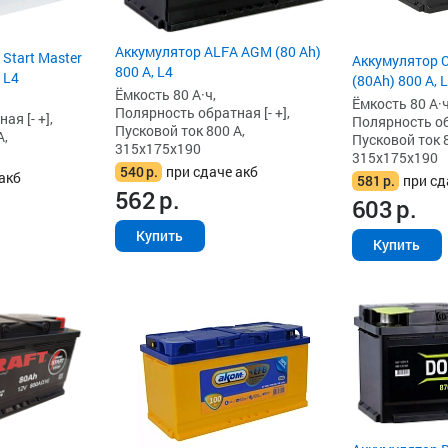
Аккумулятор ALFA AGM (80 Ah)
 Start Master
Аккумулятор 
800 А, L4
 L4
(80Ah) 800 А, 
Ёмкость 80 А·ч,
Ёмкость 80 А·ч
Полярность обратная [- +],
я [- +],
Полярность обр
Пусковой ток 800 А,
А,
Пусковой ток 8
315x175x190
315x175x190
540
р.
при сдаче акб
акб
581
р.
при сд
562
р.
603
р.
Купить
Купить