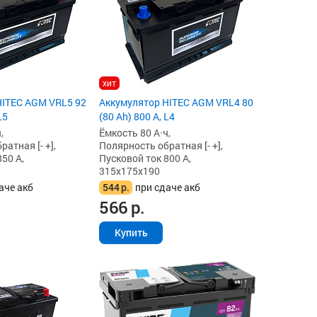
хит
HITEC AGM VRL5 92
Аккумулятор HITEC AGM VRL4 80
L5
(80 Ah) 800 А, L4
,
Ёмкость 80 А·ч,
атная [- +],
Полярность обратная [- +],
50 А,
Пусковой ток 800 А,
315x175x190
аче акб
544
р.
при сдаче акб
566
р.
Купить