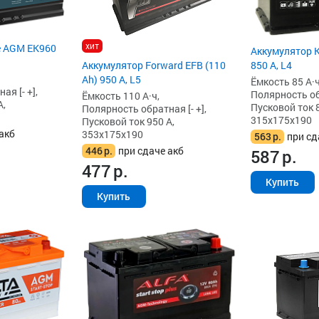
хит
e AGM EK960
Аккумулятор K
Аккумулятор Forward EFB (110
850 А, L4
Ah) 950 А, L5
Ёмкость 85 А·ч
я [- +],
Полярность обр
Ёмкость 110 А·ч,
А,
Пусковой ток 8
Полярность обратная [- +],
315x175x190
Пусковой ток 950 А,
акб
353x175x190
563
р.
при сд
446
р.
при сдаче акб
587
р.
477
р.
Купить
Купить