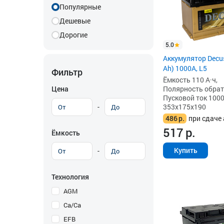
Популярные
Дешевые
Дорогие
5.0
Аккумулятор Decus
Ah) 1000A, L5
Фильтр
Ёмкость 110 А·ч,
Цена
Полярность обратна
Пусковой ток 1000
-
353x175x190
486
р.
при сдаче 
517
р.
Ёмкость
Купить
-
Технология
AGM
Ca/Ca
EFB