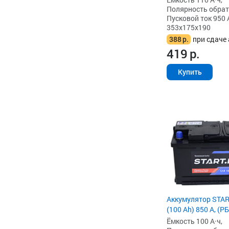
Полярность обратна
Пусковой ток 950 
353x175x190
388
р.
при сдаче 
419
р.
Купить
Аккумулятор STAR
(100 Ah) 850 А, (РБ
Ёмкость 100 А·ч,