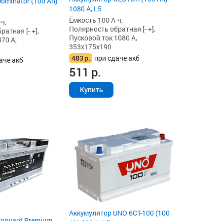
ominator (100 Ah)
1080 А, L5
Ёмкость 100 А·ч,
ч,
Полярность обратная [- +],
атная [- +],
Пусковой ток 1080 А,
70 А,
353x175x190
483
р.
при сдаче акб
аче акб
511
р.
Купить
Аккумулятор UNO 6CT-100 (100
Forward Premium