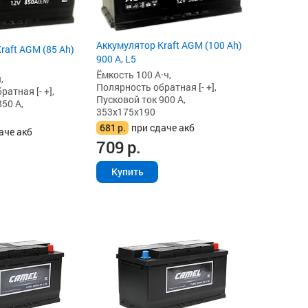
Аккумулятор Kraft AGM (100 Ah)
raft AGM (85 Ah)
900 А, L5
Ёмкость 100 А·ч,
,
Полярность обратная [- +],
атная [- +],
Пусковой ток 900 А,
50 А,
353x175x190
681
р.
при сдаче акб
аче акб
709
р.
Купить