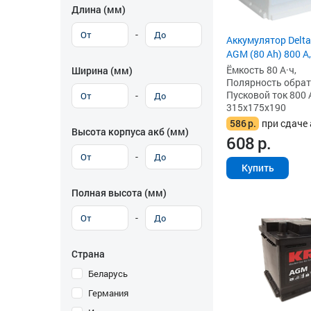
Длина (мм)
-
Аккумулятор Delta
AGM (80 Ah) 800 А,
Ёмкость 80 А·ч,
Ширина (мм)
Полярность обратна
Пусковой ток 800 
-
315x175x190
586
р.
при сдаче 
Высота корпуса акб (мм)
608
р.
-
Купить
Полная высота (мм)
-
Страна
Беларусь
Германия