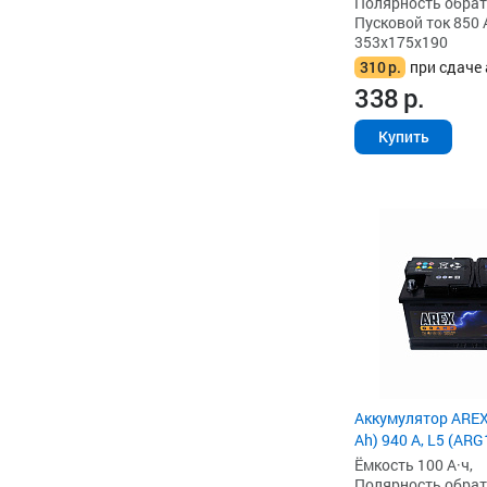
Полярность обратна
Пусковой ток 850 
353x175x190
310
р.
при сдаче 
338
р.
Купить
Аккумулятор AREX
Ah) 940 А, L5 (AR
Ёмкость 100 А·ч,
Полярность обратна