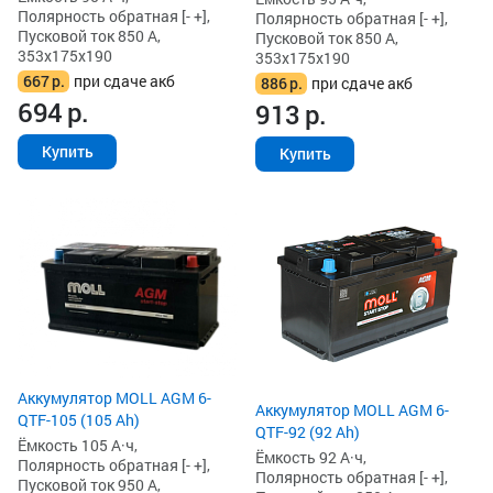
Полярность обратная [- +],
Полярность обратная [- +],
Пусковой ток 850 А,
Пусковой ток 850 А,
353x175x190
353x175x190
667
р.
при сдаче акб
886
р.
при сдаче акб
694
р.
913
р.
Купить
Купить
Аккумулятор MOLL AGM 6-
Аккумулятор MOLL AGM 6-
QTF-105 (105 Ah)
QTF-92 (92 Ah)
Ёмкость 105 А·ч,
Ёмкость 92 А·ч,
Полярность обратная [- +],
Полярность обратная [- +],
Пусковой ток 950 А,