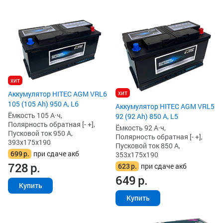
хит
хит
Аккумулятор HITEC AGM VRL6
105 (105 Ah) 950 А, L6
Аккумулятор HITEC AGM VRL5
Ёмкость 105 А·ч,
92 (92 Ah) 850 А, L5
Полярность обратная [- +],
Ёмкость 92 А·ч,
Пусковой ток 950 А,
Полярность обратная [- +],
393x175x190
Пусковой ток 850 А,
699
р.
при сдаче акб
353x175x190
728
р.
623
р.
при сдаче акб
649
р.
Купить
Купить