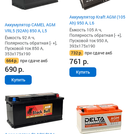
Аккумулятор Kraft AGM (105
Ah) 950 А, L6
Аккумулятор CAMEL AGM
Ёмкость 105 А·ч,
VRL5 (92Ah) 850 А, L5
Полярность обратная [- +],
Ёмкость 92 А·ч,
Пусковой ток 950 А,
Полярность обратная [- +],
393x175x190
Пусковой ток 850 А,
732
р.
при сдаче акб
353x175x190
761
р.
664
р.
при сдаче акб
690
р.
Купить
Купить