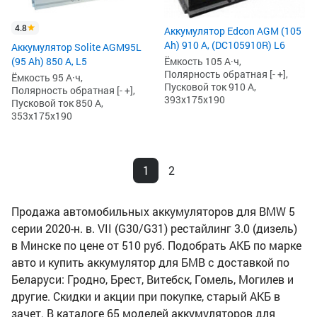
4.8
Аккумулятор Edcon AGM (105
Ah) 910 А, (DC105910R) L6
Аккумулятор Solite AGM95L
(95 Ah) 850 А, L5
Ёмкость 105 А·ч,
Полярность обратная [- +],
Ёмкость 95 А·ч,
Пусковой ток 910 А,
Полярность обратная [- +],
393x175x190
Пусковой ток 850 А,
353x175x190
1
2
Продажа автомобильных аккумуляторов для BMW 5
серии 2020-н. в. VII (G30/G31) рестайлинг 3.0 (дизель)
в Минске по цене от 510 руб. Подобрать АКБ по марке
авто и купить аккумулятор для БМВ с доставкой по
Беларуси: Гродно, Брест, Витебск, Гомель, Могилев и
другие. Скидки и акции при покупке, старый АКБ в
зачет. В каталоге 65 моделей аккумуляторов для