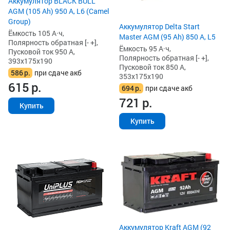
Аккумулятор BLACK BULL
AGM (105 Ah) 950 А, L6 (Camel
Group)
Аккумулятор Delta Start
Ёмкость 105 А·ч,
Master AGM (95 Ah) 850 А, L5
Полярность обратная [- +],
Ёмкость 95 А·ч,
Пусковой ток 950 А,
Полярность обратная [- +],
393x175x190
Пусковой ток 850 А,
586
р.
при сдаче акб
353x175x190
615
р.
694
р.
при сдаче акб
721
р.
Купить
Купить
Аккумулятор Kraft AGM (92