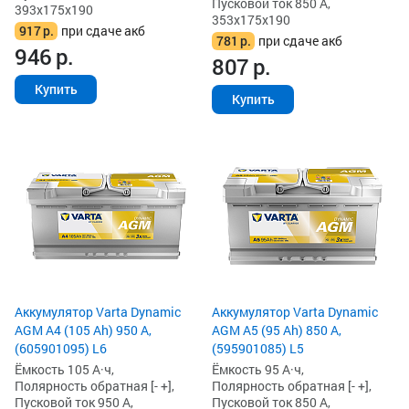
Пусковой ток 850 А,
393x175x190
353x175x190
917
р.
при сдаче акб
781
р.
при сдаче акб
946
р.
807
р.
Купить
Купить
Аккумулятор Varta Dynamic
Аккумулятор Varta Dynamic
AGM A4 (105 Ah) 950 А,
AGM A5 (95 Ah) 850 А,
(605901095) L6
(595901085) L5
Ёмкость 105 А·ч,
Ёмкость 95 А·ч,
Полярность обратная [- +],
Полярность обратная [- +],
Пусковой ток 950 А,
Пусковой ток 850 А,