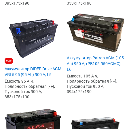
393x175x190
353x175x190
Аккумулятор Patron AGM (105
хит
Ah) 950 А, (PB105-950AGMC)
Аккумулятор RIDER Drive AGM
L6
VRL5 95 (95 Ah) 900 А, L5
Ёмкость 105 А·ч,
Полярность обратная [- +],
Ёмкость 95 А·ч,
Пусковой ток 950 А,
Полярность обратная [- +],
394x175x190
Пусковой ток 900 А,
353x175x190