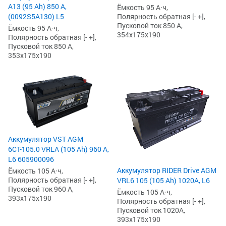
А13 (95 Ah) 850 А,
Ёмкость 95 А·ч,
(0092S5A130) L5
Полярность обратная [- +],
Пусковой ток 850 А,
Ёмкость 95 А·ч,
354x175x190
Полярность обратная [- +],
Пусковой ток 850 А,
353x175x190
Аккумулятор VST AGM
6СТ-105.0 VRLA (105 Ah) 960 А,
L6 605900096
Аккумулятор RIDER Drive AGM
Ёмкость 105 А·ч,
Полярность обратная [- +],
VRL6 105 (105 Ah) 1020А, L6
Пусковой ток 960 А,
Ёмкость 105 А·ч,
393x175x190
Полярность обратная [- +],
Пусковой ток 1020А,
393x175x190