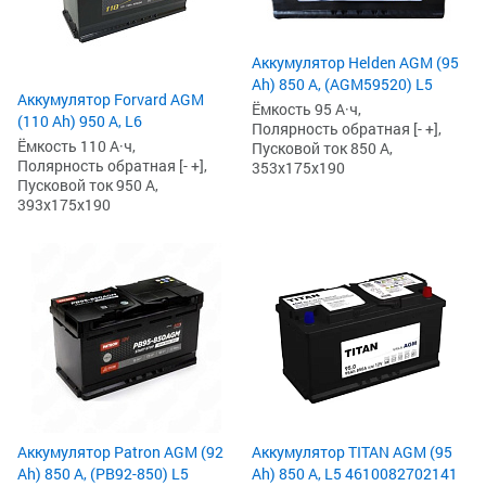
Аккумулятор Helden AGM (95
Ah) 850 А, (AGM59520) L5
Аккумулятор Forvard AGM
Ёмкость 95 А·ч,
(110 Ah) 950 А, L6
Полярность обратная [- +],
Ёмкость 110 А·ч,
Пусковой ток 850 А,
Полярность обратная [- +],
353x175x190
Пусковой ток 950 А,
393x175x190
Аккумулятор Patron AGM (92
Аккумулятор TITAN AGM (95
Ah) 850 А, (PB92-850) L5
Ah) 850 А, L5 4610082702141