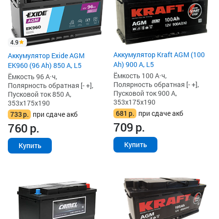
4.9
Аккумулятор Kraft AGM (100
Аккумулятор Exide AGM
Ah) 900 А, L5
EK960 (96 Ah) 850 А, L5
Ёмкость 100 А·ч,
Ёмкость 96 А·ч,
Полярность обратная [- +],
Полярность обратная [- +],
Пусковой ток 900 А,
Пусковой ток 850 А,
353x175x190
353x175x190
681
р.
при сдаче акб
733
р.
при сдаче акб
709
р.
760
р.
Купить
Купить