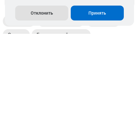
Отклонить
Принять
Доставка
Пункты выдачи
Магазины
Оплата
Безналичный расчет
Прием б/у акб
Информация
Отзывы
Контакты
© 2026. ООО «Аккамулик». 220056, Беларусь, г. Минск,
пр. Независимости, д.199.
УНП 192748524. Зарегистрирован в торговом реестре
№ 369712 от 01.03.2017