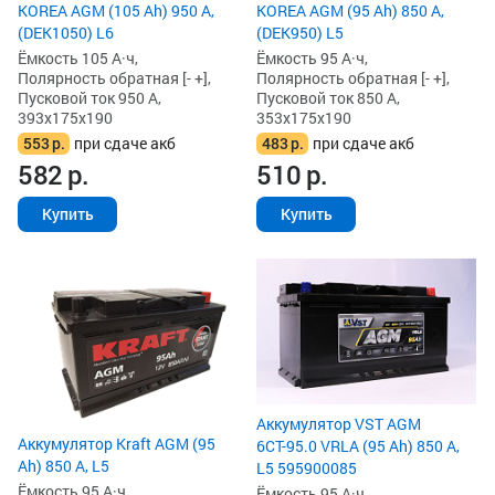
KOREA AGM (105 Ah) 950 А,
KOREA AGM (95 Ah) 850 А,
(DEK1050) L6
(DEK950) L5
Ёмкость 105 А·ч,
Ёмкость 95 А·ч,
Полярность обратная [- +],
Полярность обратная [- +],
Пусковой ток 950 А,
Пусковой ток 850 А,
393x175x190
353x175x190
553
р.
при сдаче акб
483
р.
при сдаче акб
582
р.
510
р.
Купить
Купить
Аккумулятор VST AGM
Аккумулятор Kraft AGM (95
6СТ-95.0 VRLA (95 Ah) 850 А,
Ah) 850 А, L5
L5 595900085
Ёмкость 95 А·ч,
Ёмкость 95 А·ч,