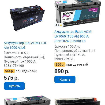
4.9
Аккумулятор Exide AGM
EK1060 (106 Ah) 950 А,
(3661024037938) L6
Аккумулятор ZDF AGM (110
Ёмкость 106 А·ч,
Ah) 1000 А, L6
Полярность обратная [- +],
Ёмкость 110 А·ч,
Пусковой ток 950 А,
Полярность обратная [- +],
393x175x190
Пусковой ток 1000 А,
860
р.
при сдаче акб
393x175x190
890
р.
544
р.
при сдаче акб
575
р.
Купить
Купить