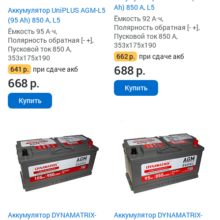
Ah) 850 А, L5
Аккумулятор UniPLUS AGM-L5
Ёмкость 92 А·ч,
(95 Ah) 850 А, L5
Полярность обратная [- +],
Ёмкость 95 А·ч,
Пусковой ток 850 А,
Полярность обратная [- +],
353x175x190
Пусковой ток 850 А,
662
р.
при сдаче акб
353x175x190
688
р.
641
р.
при сдаче акб
668
р.
Купить
Купить
Аккумулятор DYNAMATRIX-
Аккумулятор DYNAMATRIX-