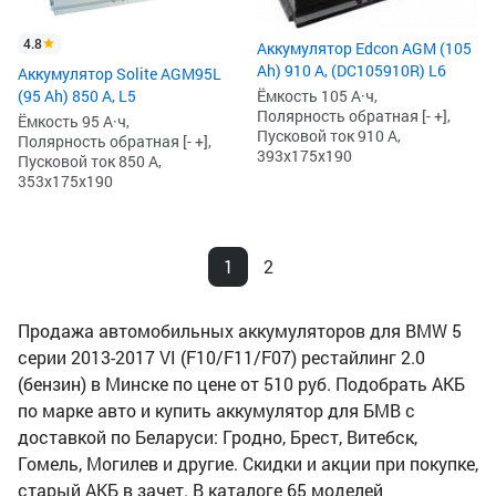
4.8
Аккумулятор Edcon AGM (105
Ah) 910 А, (DC105910R) L6
Аккумулятор Solite AGM95L
(95 Ah) 850 А, L5
Ёмкость 105 А·ч,
Полярность обратная [- +],
Ёмкость 95 А·ч,
Пусковой ток 910 А,
Полярность обратная [- +],
393x175x190
Пусковой ток 850 А,
353x175x190
1
2
Продажа автомобильных аккумуляторов для BMW 5
серии 2013-2017 VI (F10/F11/F07) рестайлинг 2.0
(бензин) в Минске по цене от 510 руб. Подобрать АКБ
по марке авто и купить аккумулятор для БМВ с
доставкой по Беларуси: Гродно, Брест, Витебск,
Гомель, Могилев и другие. Скидки и акции при покупке,
старый АКБ в зачет. В каталоге 65 моделей