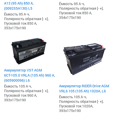
А13 (95 Ah) 850 А,
Ёмкость 95 А·ч,
(0092S5A130) L5
Полярность обратная [- +],
Пусковой ток 850 А,
Ёмкость 95 А·ч,
354x175x190
Полярность обратная [- +],
Пусковой ток 850 А,
353x175x190
Аккумулятор VST AGM
6СТ-105.0 VRLA (105 Ah) 960 А,
(605900096) L6
Аккумулятор RIDER Drive AGM
Ёмкость 105 А·ч,
Полярность обратная [- +],
VRL6 105 (105 Ah) 1020А, L6
Пусковой ток 960 А,
Ёмкость 105 А·ч,
393x175x190
Полярность обратная [- +],
Пусковой ток 1020А,
393x175x190