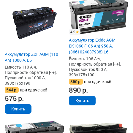
4.9
Аккумулятор Exide AGM
EK1060 (106 Ah) 950 А,
(3661024037938) L6
Аккумулятор ZDF AGM (110
Ёмкость 106 А·ч,
Ah) 1000 А, L6
Полярность обратная [- +],
Ёмкость 110 А·ч,
Пусковой ток 950 А,
Полярность обратная [- +],
393x175x190
Пусковой ток 1000 А,
860
р.
при сдаче акб
393x175x190
890
р.
544
р.
при сдаче акб
575
р.
Купить
Купить