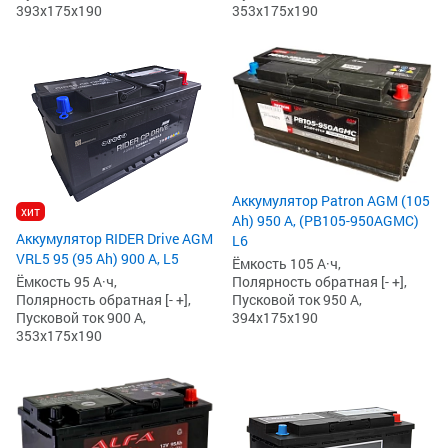
393x175x190
353x175x190
Аккумулятор Patron AGM (105
хит
Ah) 950 А, (PB105-950AGMC)
Аккумулятор RIDER Drive AGM
L6
VRL5 95 (95 Ah) 900 А, L5
Ёмкость 105 А·ч,
Полярность обратная [- +],
Ёмкость 95 А·ч,
Пусковой ток 950 А,
Полярность обратная [- +],
394x175x190
Пусковой ток 900 А,
353x175x190