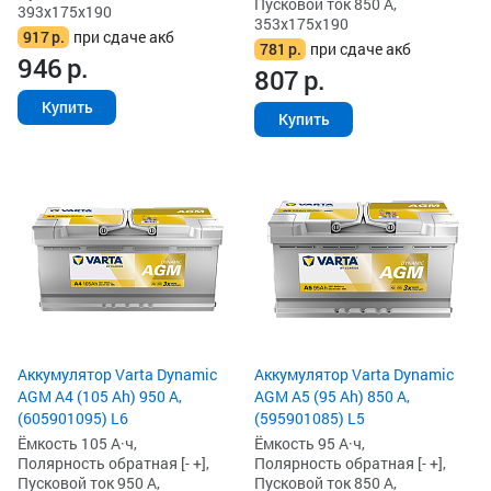
Пусковой ток 850 А,
393x175x190
353x175x190
917
р.
при сдаче акб
781
р.
при сдаче акб
946
р.
807
р.
Купить
Купить
Аккумулятор Varta Dynamic
Аккумулятор Varta Dynamic
AGM A4 (105 Ah) 950 А,
AGM A5 (95 Ah) 850 А,
(605901095) L6
(595901085) L5
Ёмкость 105 А·ч,
Ёмкость 95 А·ч,
Полярность обратная [- +],
Полярность обратная [- +],
Пусковой ток 950 А,
Пусковой ток 850 А,