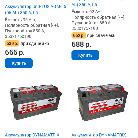
Ah) 850 А, L5
Аккумулятор UniPLUS AGM-L5
Ёмкость 92 А·ч,
(95 Ah) 850 А, L5
Полярность обратная [- +],
Ёмкость 95 А·ч,
Пусковой ток 850 А,
Полярность обратная [- +],
353x175x190
Пусковой ток 850 А,
662
р.
при сдаче акб
353x175x190
688
р.
639
р.
при сдаче акб
666
р.
Купить
Купить
Аккумулятор DYNAMATRIX-
Аккумулятор DYNAMATRIX-