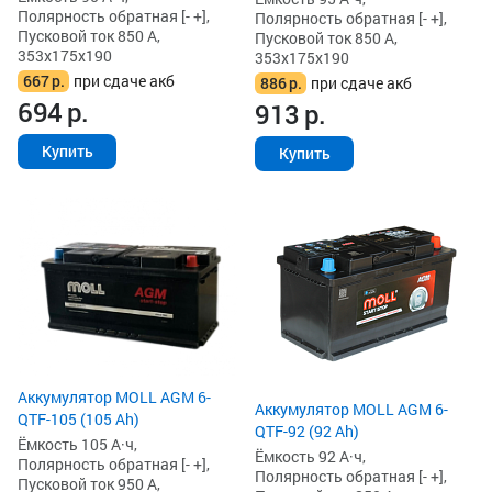
Полярность обратная [- +],
Полярность обратная [- +],
Пусковой ток 850 А,
Пусковой ток 850 А,
353x175x190
353x175x190
667
р.
при сдаче акб
886
р.
при сдаче акб
694
р.
913
р.
Купить
Купить
Аккумулятор MOLL AGM 6-
Аккумулятор MOLL AGM 6-
QTF-105 (105 Ah)
QTF-92 (92 Ah)
Ёмкость 105 А·ч,
Ёмкость 92 А·ч,
Полярность обратная [- +],
Полярность обратная [- +],
Пусковой ток 950 А,