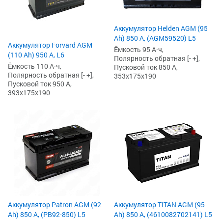
Аккумулятор Helden AGM (95
Ah) 850 А, (AGM59520) L5
Аккумулятор Forvard AGM
Ёмкость 95 А·ч,
(110 Ah) 950 А, L6
Полярность обратная [- +],
Ёмкость 110 А·ч,
Пусковой ток 850 А,
Полярность обратная [- +],
353x175x190
Пусковой ток 950 А,
393x175x190
Аккумулятор Patron AGM (92
Аккумулятор TITAN AGM (95
Ah) 850 А, (PB92-850) L5
Ah) 850 А, (4610082702141) L5