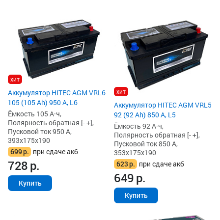
хит
хит
Аккумулятор HITEC AGM VRL6
105 (105 Ah) 950 А, L6
Аккумулятор HITEC AGM VRL5
Ёмкость 105 А·ч,
92 (92 Ah) 850 А, L5
Полярность обратная [- +],
Ёмкость 92 А·ч,
Пусковой ток 950 А,
Полярность обратная [- +],
393x175x190
Пусковой ток 850 А,
699
р.
при сдаче акб
353x175x190
728
р.
623
р.
при сдаче акб
649
р.
Купить
Купить