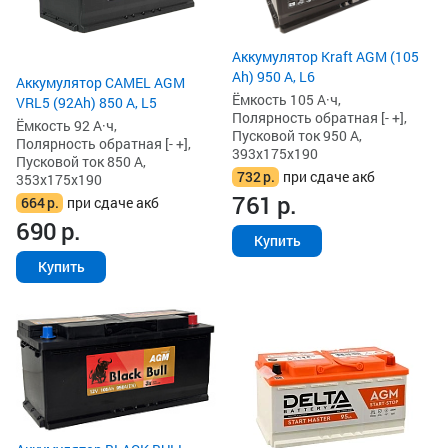
Аккумулятор Kraft AGM (105
Ah) 950 А, L6
Аккумулятор CAMEL AGM
Ёмкость 105 А·ч,
VRL5 (92Ah) 850 А, L5
Полярность обратная [- +],
Ёмкость 92 А·ч,
Пусковой ток 950 А,
Полярность обратная [- +],
393x175x190
Пусковой ток 850 А,
732
р.
при сдаче акб
353x175x190
761
р.
664
р.
при сдаче акб
690
р.
Купить
Купить