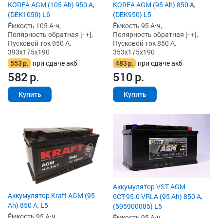
KOREA AGM (105 Ah) 950 А,
KOREA AGM (95 Ah) 850 А,
(DEK1050) L6
(DEK950) L5
Ёмкость 105 А·ч,
Ёмкость 95 А·ч,
Полярность обратная [- +],
Полярность обратная [- +],
Пусковой ток 950 А,
Пусковой ток 850 А,
393x175x190
353x175x190
553
р.
при сдаче акб
483
р.
при сдаче акб
582
р.
510
р.
Купить
Купить
Аккумулятор VST AGM
Аккумулятор Kraft AGM (95
6СТ-95.0 VRLA (95 Ah) 850 А,
Ah) 850 А, L5
(595900085) L5
Ёмкость 95 А·ч,
Ёмкость 95 А·ч,