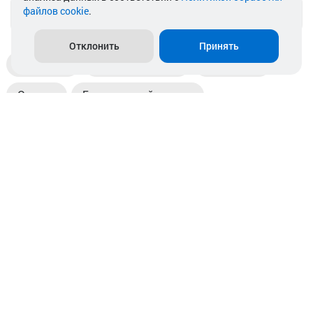
файлов cookie
.
info@akkamulik.by
Отклонить
Принять
Доставка
Пункты выдачи
Магазины
Оплата
Безналичный расчет
Прием б/у акб
Информация
Отзывы
Контакты
© 2026. ООО «Аккамулик». 220056, Беларусь, г. Минск,
пр. Независимости, д.199.
УНП 192748524. Зарегистрирован в торговом реестре
№ 369712 от 01.03.2017