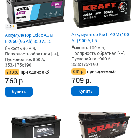
4.9
Аккумулятор Kraft AGM (100
Аккумулятор Exide AGM
Ah) 900 А, L5
EK960 (96 Ah) 850 А, L5
Ёмкость 100 А·ч,
Ёмкость 96 А·ч,
Полярность обратная [- +],
Полярность обратная [- +],
Пусковой ток 900 А,
Пусковой ток 850 А,
353x175x190
353x175x190
681
р.
при сдаче акб
733
р.
при сдаче акб
709
р.
760
р.
Купить
Купить