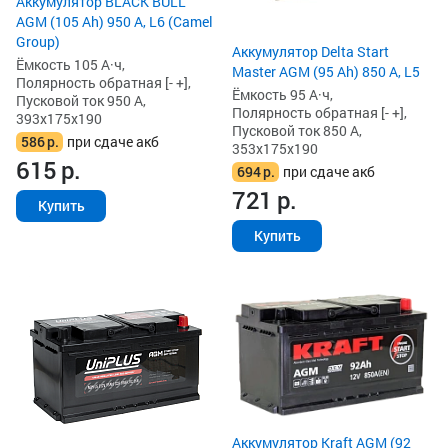
Аккумулятор BLACK BULL
AGM (105 Ah) 950 А, L6 (Camel
Group)
Аккумулятор Delta Start
Ёмкость 105 А·ч,
Master AGM (95 Ah) 850 А, L5
Полярность обратная [- +],
Ёмкость 95 А·ч,
Пусковой ток 950 А,
Полярность обратная [- +],
393x175x190
Пусковой ток 850 А,
586
р.
при сдаче акб
353x175x190
615
р.
694
р.
при сдаче акб
721
р.
Купить
Купить
Аккумулятор Kraft AGM (92