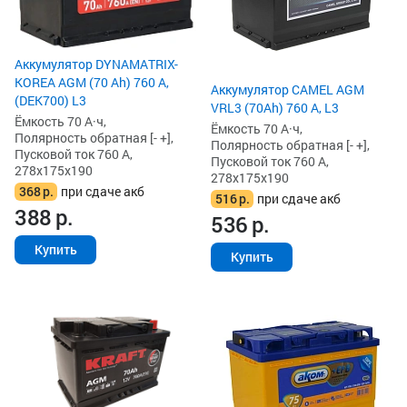
Аккумулятор DYNAMATRIX-
KOREA AGM (70 Ah) 760 А,
Аккумулятор CAMEL AGM
(DEK700) L3
VRL3 (70Ah) 760 А, L3
Ёмкость 70 А·ч,
Ёмкость 70 А·ч,
Полярность обратная [- +],
Полярность обратная [- +],
Пусковой ток 760 А,
Пусковой ток 760 А,
278x175x190
278x175x190
368
р.
при сдаче акб
516
р.
при сдаче акб
388
р.
536
р.
Купить
Купить