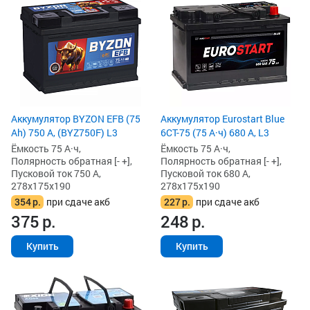
Аккумулятор BYZON EFB (75
Аккумулятор Eurostart Blue
Ah) 750 А, (BYZ750F) L3
6CT-75 (75 А·ч) 680 А, L3
Ёмкость 75 А·ч,
Ёмкость 75 А·ч,
Полярность обратная [- +],
Полярность обратная [- +],
Пусковой ток 750 А,
Пусковой ток 680 А,
278x175x190
278x175x190
354
р.
при сдаче акб
227
р.
при сдаче акб
375
р.
248
р.
Купить
Купить