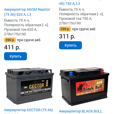
Ah) 750 А, L3
Аккумулятор AKOM Reactor
Ёмкость 75 А·ч,
Полярность обратная [- +],
(75 Ah) 820 А, L3
Пусковой ток 750 А,
Ёмкость 75 А·ч,
278x175x190
Полярность обратная [- +],
290
р.
при сдаче акб
Пусковой ток 820 А,
278x175x190
311
р.
390
р.
при сдаче акб
Купить
411
р.
Купить
Аккумулятор GECTOR (75 Ah)
Аккумулятор BLACK BULL