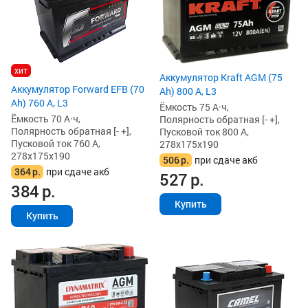
хит
Аккумулятор Kraft AGM (75
Аккумулятор Forward EFB (70
Ah) 800 А, L3
Ah) 760 А, L3
Ёмкость 75 А·ч,
Ёмкость 70 А·ч,
Полярность обратная [- +],
Полярность обратная [- +],
Пусковой ток 800 А,
Пусковой ток 760 А,
278x175x190
278x175x190
506
р.
при сдаче акб
364
р.
при сдаче акб
527
р.
384
р.
Купить
Купить