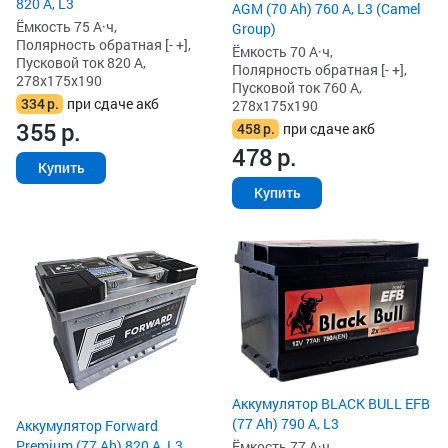
820 А, L3
AGM (70 Ah) 760 А, L3 (Camel
Ёмкость 75 А·ч,
Group)
Полярность обратная [- +],
Ёмкость 70 А·ч,
Пусковой ток 820 А,
Полярность обратная [- +],
278x175x190
Пусковой ток 760 А,
334
р.
при сдаче акб
278x175x190
355
р.
458
р.
при сдаче акб
478
р.
Купить
Купить
Аккумулятор BLACK BULL EFB
(77 Ah) 790 А, L3
Аккумулятор Forward
Premium (77 Ah) 820 А, L3
Ёмкость 77 А·ч,