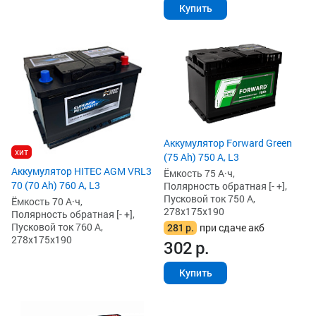
Купить
Аккумулятор Forward Green
хит
(75 Ah) 750 А, L3
Аккумулятор HITEC AGM VRL3
Ёмкость 75 А·ч,
70 (70 Ah) 760 А, L3
Полярность обратная [- +],
Пусковой ток 750 А,
Ёмкость 70 А·ч,
278x175x190
Полярность обратная [- +],
Пусковой ток 760 А,
281
р.
при сдаче акб
278x175x190
302
р.
Купить