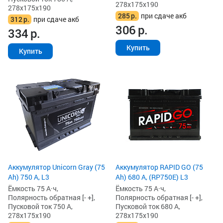
278x175x190
278x175x190
285
р.
при сдаче акб
312
р.
при сдаче акб
306
р.
334
р.
Купить
Купить
Аккумулятор Unicorn Gray (75
Аккумулятор RAPID GO (75
Ah) 750 А, L3
Ah) 680 А, (RP750E) L3
Ёмкость 75 А·ч,
Ёмкость 75 А·ч,
Полярность обратная [- +],
Полярность обратная [- +],
Пусковой ток 750 А,
Пусковой ток 680 А,
278x175x190
278x175x190