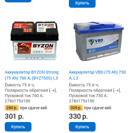
Купить
Аккумулятор BYZON Strong
Аккумулятор VBD (75 Ah) 750
(75 Ah) 760 А, (BYZ750S) L3
А, L3
Ёмкость 75 А·ч,
Ёмкость 75 А·ч,
Полярность обратная [- +],
Полярность обратная [- +],
Пусковой ток 760 А,
Пусковой ток 750 А,
278x175x190
278x175x190
280
р.
при сдаче акб
309
р.
при сдаче акб
301
р.
330
р.
Купить
Купить