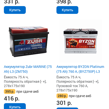
331
р.
398
р.
Купить
Купить
Аккумулятор Zubr MARINE (75
Аккумулятор BYZON Platinum
Ah) L3 (ZM750)
(75 Ah) 760 А, (BYZ750P) L3
Ёмкость 75 А·ч,
Ёмкость 75 А·ч,
Полярность обратная [- +],
Полярность обратная [- +],
278x175x190
Пусковой ток 760 А,
278x175x190
395
р.
при сдаче акб
280
р.
при сдаче акб
416
р.
301
р.
Купить