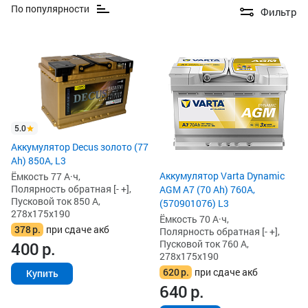
По популярности
Фильтр
5.0
Аккумулятор Decus золото (77
Ah) 850А, L3
Аккумулятор Varta Dynamic
Ёмкость 77 А·ч,
Полярность обратная [- +],
AGM A7 (70 Ah) 760A,
Пусковой ток 850 А,
(570901076) L3
278x175x190
Ёмкость 70 А·ч,
378
р.
при сдаче акб
Полярность обратная [- +],
Пусковой ток 760 А,
400
р.
278x175x190
620
р.
при сдаче акб
Купить
640
р.