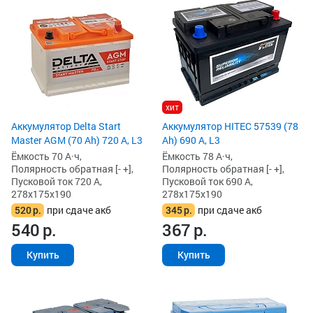
хит
Аккумулятор Delta Start
Аккумулятор HITEC 57539 (78
Master AGM (70 Ah) 720 А, L3
Ah) 690 А, L3
Ёмкость 70 А·ч,
Ёмкость 78 А·ч,
Полярность обратная [- +],
Полярность обратная [- +],
Пусковой ток 720 А,
Пусковой ток 690 А,
278x175x190
278x175x190
520
р.
при сдаче акб
345
р.
при сдаче акб
540
р.
367
р.
Купить
Купить