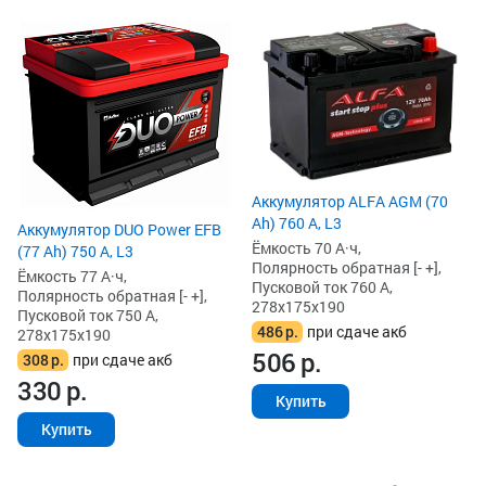
Аккумулятор ALFA AGM (70
Ah) 760 А, L3
Аккумулятор DUO Power EFB
Ёмкость 70 А·ч,
(77 Ah) 750 А, L3
Полярность обратная [- +],
Ёмкость 77 А·ч,
Пусковой ток 760 А,
Полярность обратная [- +],
278x175x190
Пусковой ток 750 А,
486
р.
при сдаче акб
278x175x190
506
р.
308
р.
при сдаче акб
330
р.
Купить
Купить