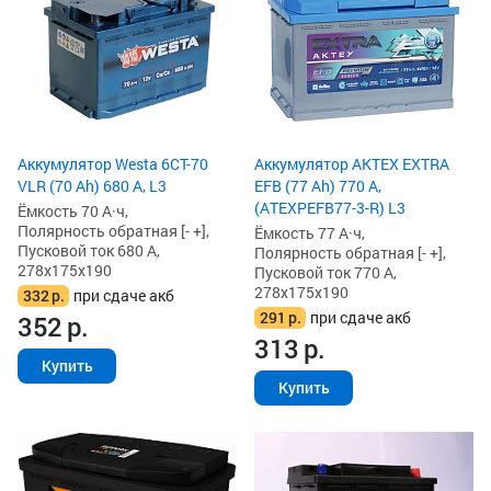
Аккумулятор Westa 6СТ-70
Аккумулятор AKTEX EXTRA
VLR (70 Ah) 680 А, L3
EFB (77 Ah) 770 А,
(ATEXPEFB77-3-R) L3
Ёмкость 70 А·ч,
Полярность обратная [- +],
Ёмкость 77 А·ч,
Пусковой ток 680 А,
Полярность обратная [- +],
278x175x190
Пусковой ток 770 А,
278x175x190
332
р.
при сдаче акб
291
р.
при сдаче акб
352
р.
313
р.
Купить
Купить