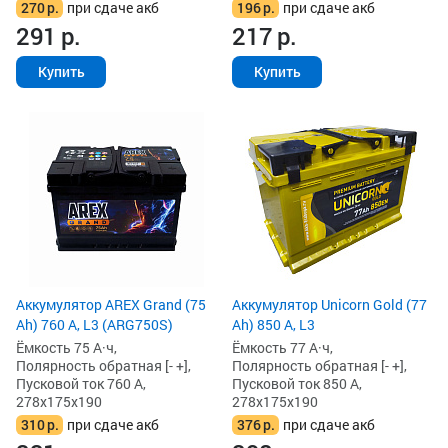
270
р.
при сдаче акб
196
р.
при сдаче акб
291
р.
217
р.
Купить
Купить
Аккумулятор AREX Grand (75
Аккумулятор Unicorn Gold (77
Ah) 760 А, L3 (ARG750S)
Ah) 850 А, L3
Ёмкость 75 А·ч,
Ёмкость 77 А·ч,
Полярность обратная [- +],
Полярность обратная [- +],
Пусковой ток 760 А,
Пусковой ток 850 А,
278x175x190
278x175x190
310
р.
при сдаче акб
376
р.
при сдаче акб