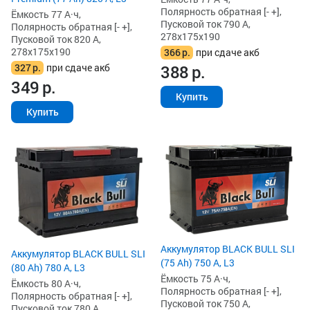
Полярность обратная [- +],
Ёмкость 77 А·ч,
Пусковой ток 790 А,
Полярность обратная [- +],
278x175x190
Пусковой ток 820 А,
278x175x190
366
р.
при сдаче акб
327
р.
при сдаче акб
388
р.
349
р.
Купить
Купить
Аккумулятор BLACK BULL SLI
Аккумулятор BLACK BULL SLI
(75 Ah) 750 А, L3
(80 Ah) 780 А, L3
Ёмкость 75 А·ч,
Ёмкость 80 А·ч,
Полярность обратная [- +],
Полярность обратная [- +],
Пусковой ток 750 А,
Пусковой ток 780 А,