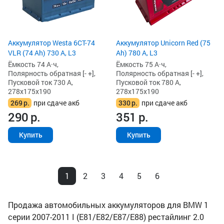
Аккумулятор Westa 6СТ-74
Аккумулятор Unicorn Red (75
VLR (74 Ah) 730 А, L3
Ah) 780 А, L3
Ёмкость 74 А·ч,
Ёмкость 75 А·ч,
Полярность обратная [- +],
Полярность обратная [- +],
Пусковой ток 730 А,
Пусковой ток 780 А,
278x175x190
278x175x190
269
р.
при сдаче акб
330
р.
при сдаче акб
290
р.
351
р.
Купить
Купить
1
2
3
4
5
6
Продажа автомобильных аккумуляторов для BMW 1
серии 2007-2011 I (E81/E82/E87/E88) рестайлинг 2.0