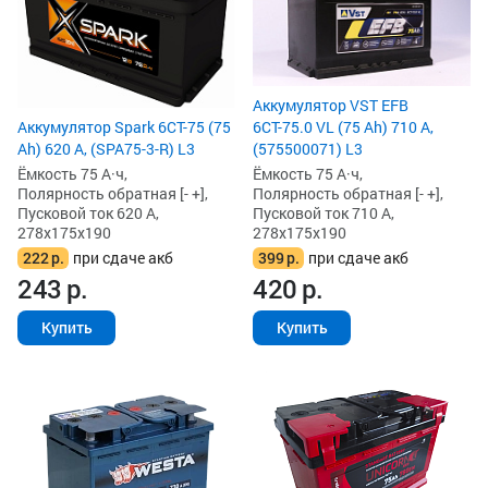
Аккумулятор VST EFB
6СТ-75.0 VL (75 Ah) 710 А,
Аккумулятор Spark 6СТ-75 (75
(575500071) L3
Ah) 620 А, (SPA75-3-R) L3
Ёмкость 75 А·ч,
Ёмкость 75 А·ч,
Полярность обратная [- +],
Полярность обратная [- +],
Пусковой ток 710 А,
Пусковой ток 620 А,
278x175x190
278x175x190
399
р.
при сдаче акб
222
р.
при сдаче акб
420
р.
243
р.
Купить
Купить