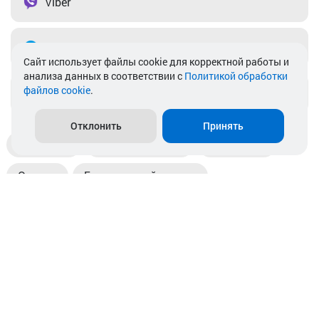
Viber
Telegram
Cайт использует файлы cookie для корректной работы и
анализа данных в соответствии с
Политикой обработки
файлов cookie
.
info@akkamulik.by
Отклонить
Принять
Доставка
Пункты выдачи
Магазины
Оплата
Безналичный расчет
Прием б/у акб
Информация
Отзывы
Контакты
© 2026. ООО «Аккамулик». 220056, Беларусь, г. Минск,
пр. Независимости, д.199.
УНП 192748524. Зарегистрирован в торговом реестре