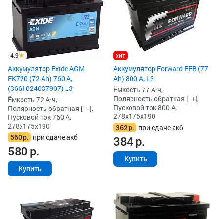
4.9
хит
Аккумулятор Exide AGM
Аккумулятор Forward EFB (77
EK720 (72 Ah) 760 А,
Ah) 800 А, L3
(3661024037907) L3
Ёмкость 77 А·ч,
Полярность обратная [- +],
Ёмкость 72 А·ч,
Пусковой ток 800 А,
Полярность обратная [- +],
278x175x190
Пусковой ток 760 А,
278x175x190
362
р.
при сдаче акб
560
р.
при сдаче акб
384
р.
580
р.
Купить
Купить