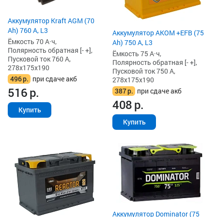
Аккумулятор Kraft AGM (70
Ah) 760 А, L3
Аккумулятор AKOM +EFB (75
Ёмкость 70 А·ч,
Ah) 750 А, L3
Полярность обратная [- +],
Ёмкость 75 А·ч,
Пусковой ток 760 А,
Полярность обратная [- +],
278x175x190
Пусковой ток 750 А,
496
р.
при сдаче акб
278x175x190
516
р.
387
р.
при сдаче акб
408
р.
Купить
Купить
Аккумулятор Dominator (75