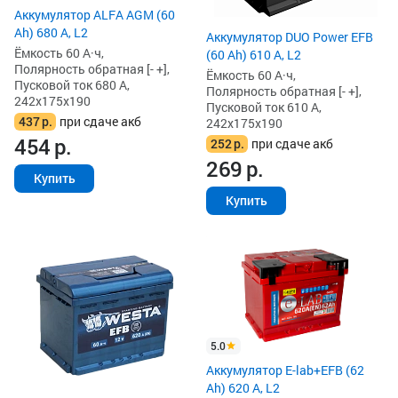
Аккумулятор ALFA AGM (60
Ah) 680 А, L2
Аккумулятор DUO Power EFB
Ёмкость 60 А·ч,
(60 Ah) 610 А, L2
Полярность обратная [- +],
Ёмкость 60 А·ч,
Пусковой ток 680 А,
Полярность обратная [- +],
242x175x190
Пусковой ток 610 А,
437
р.
при сдаче акб
242x175x190
454
р.
252
р.
при сдаче акб
269
р.
Купить
Купить
5.0
Аккумулятор E-lab+EFB (62
Ah) 620 А, L2