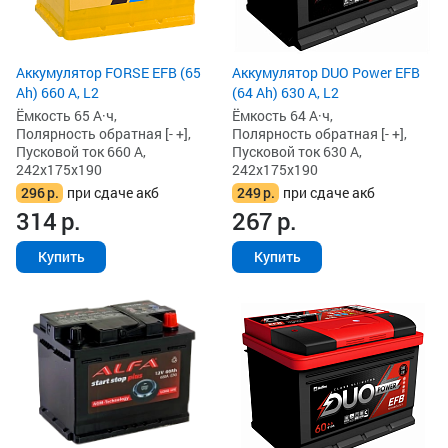
Аккумулятор FORSE EFB (65
Аккумулятор DUO Power EFB
Ah) 660 А, L2
(64 Ah) 630 А, L2
Ёмкость 65 А·ч,
Ёмкость 64 А·ч,
Полярность обратная [- +],
Полярность обратная [- +],
Пусковой ток 660 А,
Пусковой ток 630 А,
242x175x190
242x175x190
296
р.
при сдаче акб
249
р.
при сдаче акб
314
р.
267
р.
Купить
Купить