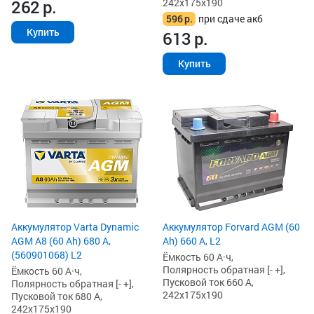
242x175x190
262
р.
596
р.
при сдаче акб
Купить
613
р.
Купить
Аккумулятор Varta Dynamic
Аккумулятор Forvard AGM (60
AGM A8 (60 Ah) 680 А,
Ah) 660 А, L2
(560901068) L2
Ёмкость 60 А·ч,
Полярность обратная [- +],
Ёмкость 60 А·ч,
Пусковой ток 660 А,
Полярность обратная [- +],
242x175x190
Пусковой ток 680 А,
242x175x190