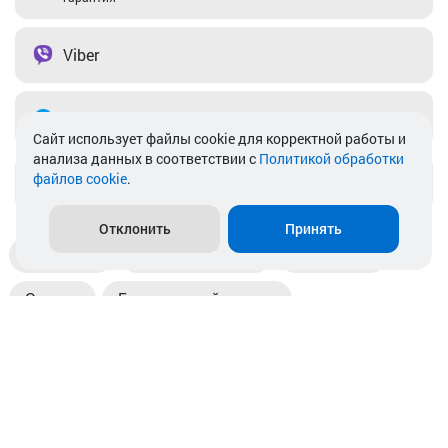
Viber
Telegram
Cайт использует файлы cookie для корректной работы и
анализа данных в соответствии с
Политикой обработки
файлов cookie
.
info@akkamulik.by
Отклонить
Принять
Доставка
Пункты выдачи
Магазины
Оплата
Безналичный расчет
Прием б/у акб
Информация
Отзывы
Контакты
© 2026. ООО «Аккамулик». 220056, Беларусь, г. Минск,