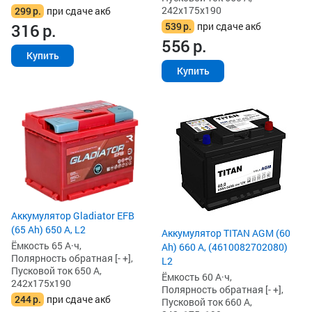
242x175x190
299
р.
при сдаче акб
539
р.
при сдаче акб
316
р.
556
р.
Купить
Купить
Аккумулятор Gladiator EFB
(65 Ah) 650 А, L2
Аккумулятор TITAN AGM (60
Ёмкость 65 А·ч,
Ah) 660 А, (4610082702080)
Полярность обратная [- +],
L2
Пусковой ток 650 А,
Ёмкость 60 А·ч,
242x175x190
Полярность обратная [- +],
244
р.
при сдаче акб
Пусковой ток 660 А,