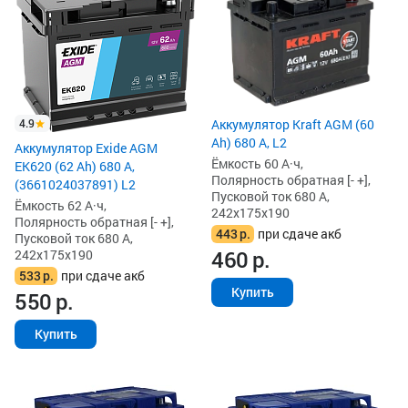
4.9
Аккумулятор Kraft AGM (60
Ah) 680 А, L2
Аккумулятор Exide AGM
Ёмкость 60 А·ч,
EK620 (62 Ah) 680 А,
Полярность обратная [- +],
(3661024037891) L2
Пусковой ток 680 А,
Ёмкость 62 А·ч,
242x175x190
Полярность обратная [- +],
443
р.
при сдаче акб
Пусковой ток 680 А,
460
р.
242x175x190
533
р.
при сдаче акб
Купить
550
р.
Купить