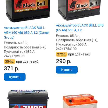
Аккумулятор BLACK BULL EFB
Аккумулятор BLACK BULL
(65 Ah) 650 А, L2
AGM (60 Ah) 680 А, L2 (Camel
Ёмкость 65 А·ч,
Group)
Полярность обратная [- +],
Ёмкость 60 А·ч,
Пусковой ток 650 А,
Полярность обратная [- +],
242x175x190
Пусковой ток 680 А,
272
р.
при сдаче акб
242x175x190
290
р.
354
р.
при сдаче акб
371
р.
Купить
Купить