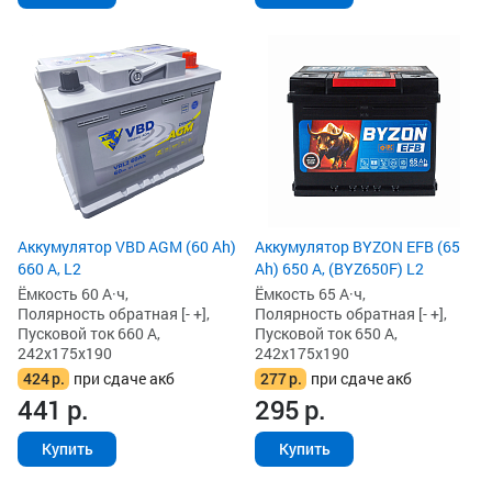
Аккумулятор VBD AGM (60 Ah)
Аккумулятор BYZON EFB (65
660 А, L2
Ah) 650 А, (BYZ650F) L2
Ёмкость 60 А·ч,
Ёмкость 65 А·ч,
Полярность обратная [- +],
Полярность обратная [- +],
Пусковой ток 660 А,
Пусковой ток 650 А,
242x175x190
242x175x190
424
р.
при сдаче акб
277
р.
при сдаче акб
441
р.
295
р.
Купить
Купить