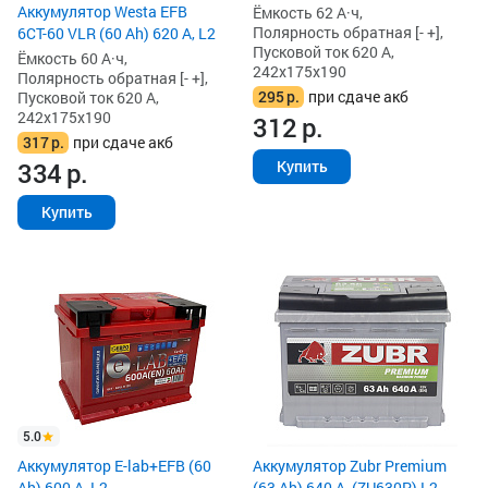
Аккумулятор Westa EFB
Ёмкость 62 А·ч,
Полярность обратная [- +],
6СТ-60 VLR (60 Ah) 620 А, L2
Пусковой ток 620 А,
Ёмкость 60 А·ч,
242x175x190
Полярность обратная [- +],
295
р.
при сдаче акб
Пусковой ток 620 А,
242x175x190
312
р.
317
р.
при сдаче акб
Купить
334
р.
Купить
5.0
Аккумулятор E-lab+EFB (60
Аккумулятор Zubr Premium
Ah) 600 А, L2
(63 Ah) 640 А, (ZU630P) L2