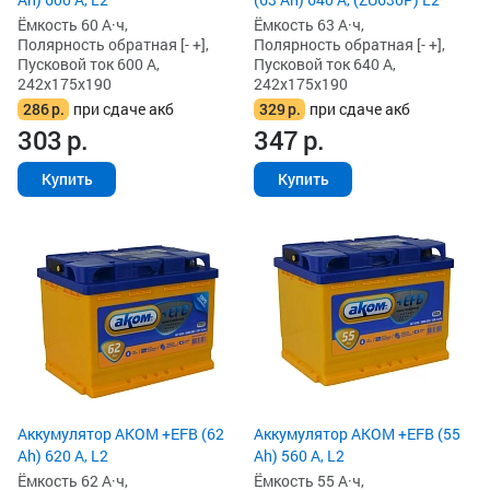
Ёмкость 60 А·ч,
Ёмкость 63 А·ч,
Полярность обратная [- +],
Полярность обратная [- +],
Пусковой ток 600 А,
Пусковой ток 640 А,
242x175x190
242x175x190
286
р.
при сдаче акб
329
р.
при сдаче акб
303
р.
347
р.
Купить
Купить
Аккумулятор AKOM +EFB (62
Аккумулятор AKOM +EFB (55
Ah) 620 А, L2
Ah) 560 А, L2
Ёмкость 62 А·ч,
Ёмкость 55 А·ч,