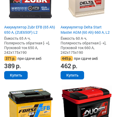
Аккумулятор Zubr EFB (65 Ah)
Аккумулятор Delta Start
650 А, (ZUE650F) L2
Master AGM (60 Ah) 660 А, L2
Ёмкость 65 А·ч,
Ёмкость 60 А·ч,
Полярность обратная [- +],
Полярность обратная [- +],
Пусковой ток 650 А,
Пусковой ток 660 А,
242x175x190
242x175x190
371
р.
при сдаче акб
445
р.
при сдаче акб
389
р.
462
р.
Купить
Купить