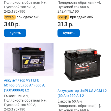
Полярность обратная [- +],
Полярность обратная [- +],
Пусковой ток 620 А,
Пусковой ток 560 А,
242x175x190
242x175x190
323
р.
при сдаче акб
298
р.
при сдаче акб
340
р.
313
р.
Купить
Купить
Аккумулятор VST EFB
6СТ-60.0 VL (60 Ah) 600 А,
(560500060) L2
Аккумулятор UniPLUS AGM-L2
(60 Ah) 660 А, L2
Ёмкость 60 А·ч,
Полярность обратная [- +],
Ёмкость 60 А·ч,
Пусковой ток 600 А,
Полярность обратная [- +],
242x175x190
Пусковой ток 660 А,