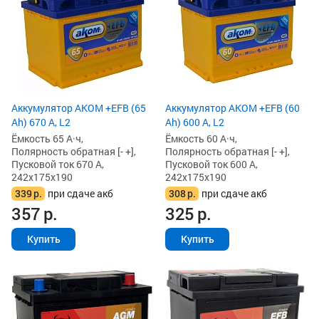
Аккумулятор AKOM +EFB (65
Аккумулятор AKOM +EFB (60
Ah) 670 А, L2
Ah) 600 А, L2
Ёмкость 65 А·ч,
Ёмкость 60 А·ч,
Полярность обратная [- +],
Полярность обратная [- +],
Пусковой ток 670 А,
Пусковой ток 600 А,
242x175x190
242x175x190
339
р.
при сдаче акб
308
р.
при сдаче акб
357
р.
325
р.
Купить
Купить