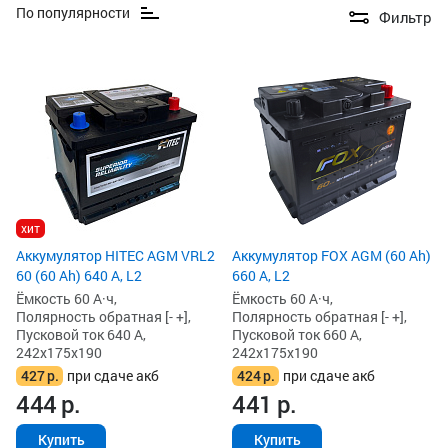
По популярности
Фильтр
хит
Аккумулятор HITEC AGM VRL2
Аккумулятор FOX AGM (60 Ah)
60 (60 Ah) 640 А, L2
660 А, L2
Ёмкость 60 А·ч,
Ёмкость 60 А·ч,
Полярность обратная [- +],
Полярность обратная [- +],
Пусковой ток 640 А,
Пусковой ток 660 А,
242x175x190
242x175x190
427
р.
при сдаче акб
424
р.
при сдаче акб
444
р.
441
р.
Купить
Купить