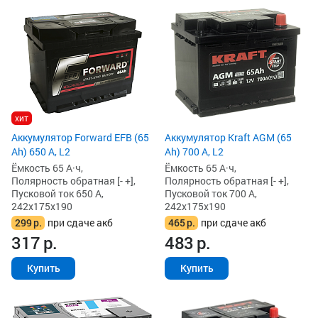
хит
Аккумулятор Forward EFB (65
Аккумулятор Kraft AGM (65
Ah) 650 А, L2
Ah) 700 А, L2
Ёмкость 65 А·ч,
Ёмкость 65 А·ч,
Полярность обратная [- +],
Полярность обратная [- +],
Пусковой ток 650 А,
Пусковой ток 700 А,
242x175x190
242x175x190
299
р.
при сдаче акб
465
р.
при сдаче акб
317
р.
483
р.
Купить
Купить