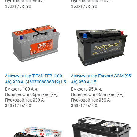
Пусковой ток 850 А,
Пусковой ток 750 А,
353x175x190
353x175x190
Аккумулятор TITAN EFB (100
Аккумулятор Forvard AGM (95
Ah) 930 А, (4607008886849) L5
Ah) 950 А, L5
Ёмкость 100 А·ч,
Ёмкость 95 А·ч,
Полярность обратная [- +],
Полярность обратная [- +],
Пусковой ток 930 А,
Пусковой ток 950 А,
353x175x190
353x175x190