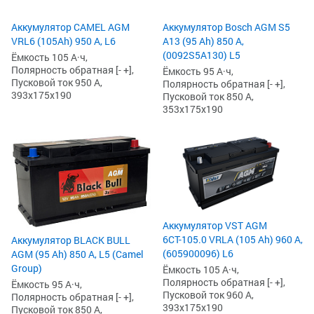
Аккумулятор CAMEL AGM
Аккумулятор Bosch AGM S5
VRL6 (105Ah) 950 А, L6
А13 (95 Ah) 850 А,
(0092S5A130) L5
Ёмкость 105 А·ч,
Полярность обратная [- +],
Ёмкость 95 А·ч,
Пусковой ток 950 А,
Полярность обратная [- +],
393x175x190
Пусковой ток 850 А,
353x175x190
Аккумулятор VST AGM
6СТ-105.0 VRLA (105 Ah) 960 А,
Аккумулятор BLACK BULL
(605900096) L6
AGM (95 Ah) 850 А, L5 (Camel
Group)
Ёмкость 105 А·ч,
Полярность обратная [- +],
Ёмкость 95 А·ч,
Пусковой ток 960 А,
Полярность обратная [- +],
393x175x190
Пусковой ток 850 А,