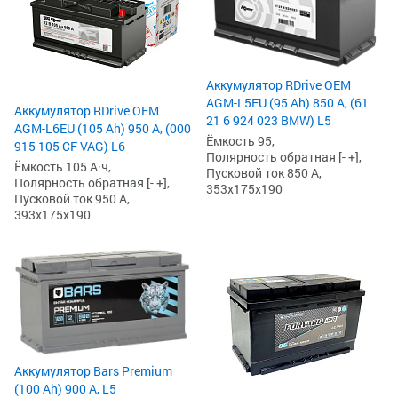
Аккумулятор RDrive OEM
AGM-L5EU (95 Ah) 850 А, (61
Аккумулятор RDrive OEM
21 6 924 023 BMW) L5
AGM-L6EU (105 Ah) 950 А, (000
Ёмкость 95,
915 105 CF VAG) L6
Полярность обратная [- +],
Ёмкость 105 А·ч,
Пусковой ток 850 А,
Полярность обратная [- +],
353x175x190
Пусковой ток 950 А,
393x175x190
Аккумулятор Bars Premium
(100 Ah) 900 А, L5