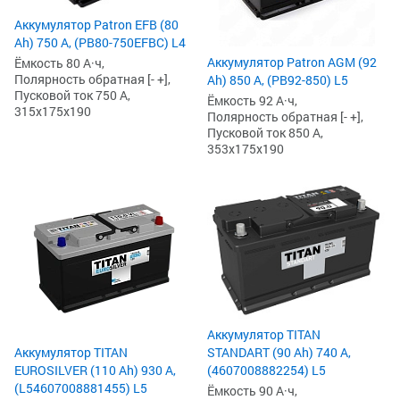
Аккумулятор Patron EFB (80
Ah) 750 А, (PB80-750EFBC) L4
Аккумулятор Patron AGM (92
Ёмкость 80 А·ч,
Полярность обратная [- +],
Ah) 850 А, (PB92-850) L5
Пусковой ток 750 А,
Ёмкость 92 А·ч,
315x175x190
Полярность обратная [- +],
Пусковой ток 850 А,
353x175x190
Аккумулятор TITAN
STANDART (90 Ah) 740 А,
Аккумулятор TITAN
(4607008882254) L5
EUROSILVER (110 Ah) 930 А,
(L54607008881455) L5
Ёмкость 90 А·ч,