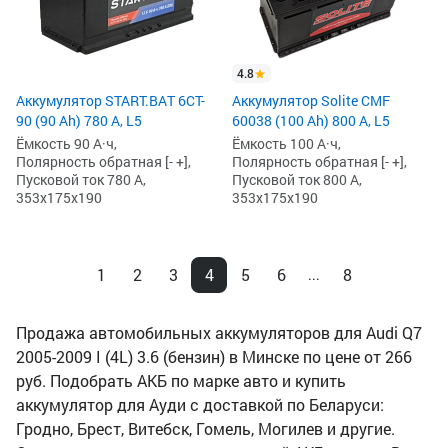
4.8
Аккумулятор START.BAT 6CT-
Аккумулятор Solite CMF
90 (90 Ah) 780 А, L5
60038 (100 Ah) 800 А, L5
Ёмкость 90 А·ч,
Ёмкость 100 А·ч,
Полярность обратная [- +],
Полярность обратная [- +],
Пусковой ток 780 А,
Пусковой ток 800 А,
353x175x190
353x175x190
1
2
3
4
5
6
8
...
Продажа автомобильных аккумуляторов для Audi Q7
2005-2009 I (4L) 3.6 (бензин) в Минске по цене от 266
руб. Подобрать АКБ по марке авто и купить
аккумулятор для Ауди с доставкой по Беларуси:
Гродно, Брест, Витебск, Гомель, Могилев и другие.