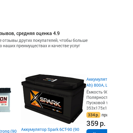
зывов, средняя оценка 4.9
е отзывы других покупателей, чтобы больше
 о наших преимуществах и качестве услуг
Аккумулятор Forward Gr
Ah) 800А, L5
Ёмкость 90 А·ч,
Полярность обратная [- 
Пусковой ток 800А,
353x175x190
334
р.
при сдаче акб
359
р.
Аккумулятор Spark 6СТ-90 (90
rong (90