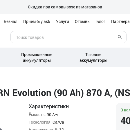
Скидка при самовывозе из магазинов
Безнал
Прием б/у акб
Услуги
Отзывы
Блог
Партнёр
Промышленные
Тяговые
аккумуляторы
аккумуляторы
Evolution (90 Ah) 870 А, (NS
Характеристики
В на
Ёмкость:
90 А·ч
4
Технология:
Ca/Ca
Напряжение, В:
12