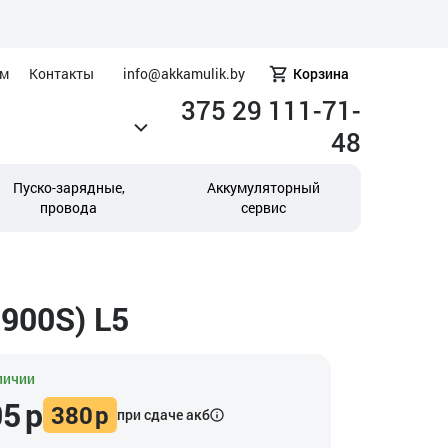
ам
Контакты
info@akkamulik.by
Корзина
375 29 111-71-
48
Пуско-зарядные,
Аккумуляторный
провода
сервис
900S) L5
личии
05
р
380
р
при сдаче акб