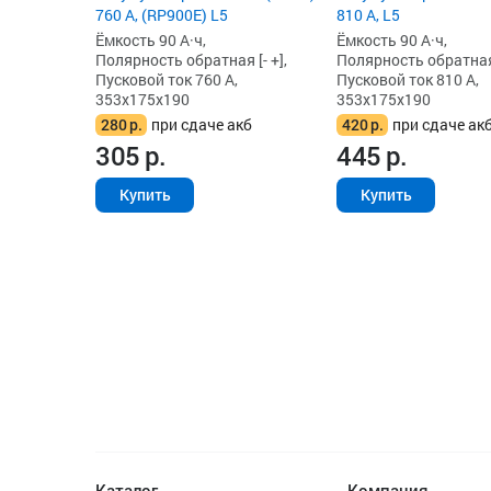
760 А, (RP900E) L5
810 А, L5
Ёмкость 90 А·ч,
Ёмкость 90 А·ч,
Полярность обратная [- +],
Полярность обратная 
Пусковой ток 760 А,
Пусковой ток 810 А,
353x175x190
353x175x190
280
р.
при сдаче акб
420
р.
при сдаче ак
305
р.
445
р.
Купить
Купить
Каталог
Компания