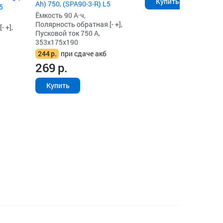
Купить
Ah) 750, (SPA90-3-R) L5
5
Ёмкость 90 А·ч,
Полярность обратная [- +],
 +],
Пусковой ток 750 А,
353x175x190
244
р.
при сдаче акб
269
р.
Купить