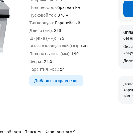
Полярность:
обратная [- +]
Пусковой ток:
870 А
Тип корпуса:
Европейский
Длина (мм):
353
Опла
Ширина (мм):
175
безн
Высота корпуса акб (мм):
190
Оказ
акку
Полная высота (мм):
190
Дост
Вес, кг:
22.5
Гарантия, мес.:
24
Добавить в сравнение
Допо
корз
Минс
я область, Пинск, ул. Калиновского 9