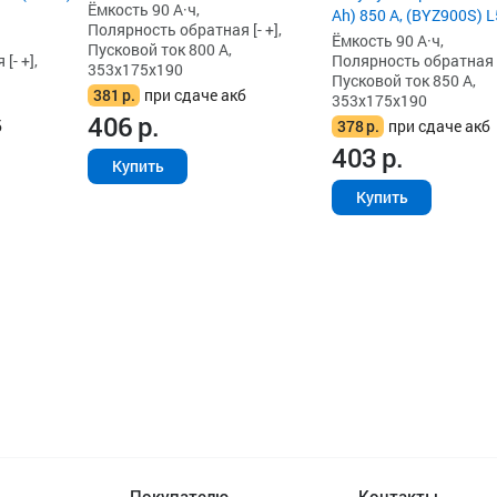
Ёмкость 90 А·ч,
Ah) 850 А, (BYZ900S) L
Полярность обратная [- +],
Ёмкость 90 А·ч,
Пусковой ток 800 А,
[- +],
Полярность обратная [-
353x175x190
Пусковой ток 850 А,
381
р.
при сдаче акб
353x175x190
406
р.
б
378
р.
при сдаче акб
403
р.
Купить
Купить
Покупателю
Контакты