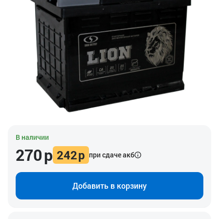
В наличии
270
р
242
р
при сдаче акб
Добавить в корзину