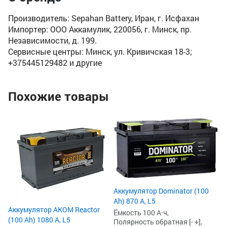
Производитель: Sepahan Battery, Иран, г. Исфахан
Импортер: ООО Аккамулик, 220056, г. Минск, пр.
Независимости, д. 199.
Сервисные центры: Минск, ул. Кривичская 18-3;
+375445129482 и другие
Похожие товары
Ак
Ah
Ём
По
Пу
35
2
Аккумулятор Dominator (100
2
Ah) 870 А, L5
Аккумулятор AKOM Reactor
Ёмкость 100 А·ч,
(100 Ah) 1080 А, L5
Полярность обратная [- +],