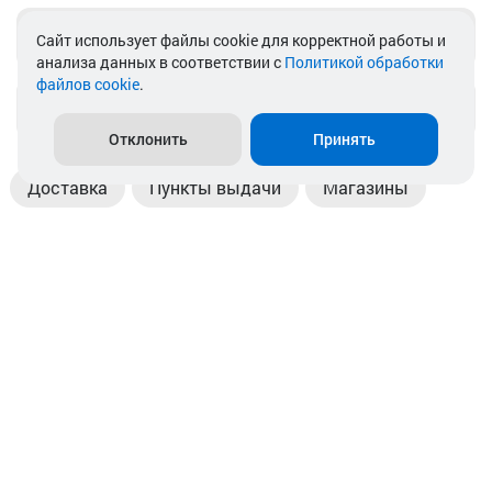
Telegram
Cайт использует файлы cookie для корректной работы и
анализа данных в соответствии с
Политикой обработки
файлов cookie
.
info@akkamulik.by
Отклонить
Принять
Доставка
Пункты выдачи
Магазины
Оплата
Безналичный расчет
Прием б/у акб
Информация
Отзывы
Контакты
© 2026. ООО «Аккамулик». 220056, Беларусь, г. Минск,
пр. Независимости, д.199.
УНП 192748524. Зарегистрирован в торговом реестре
№ 369712 от 01.03.2017