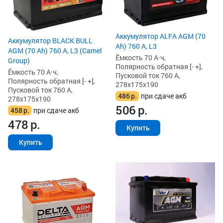
Аккумулятор ALFA AGM (70
Аккумулятор BLACK BULL
Ah) 760 А, L3
AGM (70 Ah) 760 А, L3 (Camel
Ёмкость 70 А·ч,
Group)
Полярность обратная [- +],
Ёмкость 70 А·ч,
Пусковой ток 760 А,
Полярность обратная [- +],
278x175x190
Пусковой ток 760 А,
486
р.
при сдаче акб
278x175x190
506
р.
458
р.
при сдаче акб
478
р.
Купить
Купить