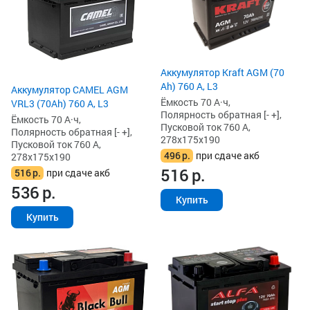
Аккумулятор Kraft AGM (70
Ah) 760 А, L3
Аккумулятор CAMEL AGM
Ёмкость 70 А·ч,
VRL3 (70Ah) 760 А, L3
Полярность обратная [- +],
Ёмкость 70 А·ч,
Пусковой ток 760 А,
Полярность обратная [- +],
278x175x190
Пусковой ток 760 А,
496
р.
при сдаче акб
278x175x190
516
р.
516
р.
при сдаче акб
536
р.
Купить
Купить