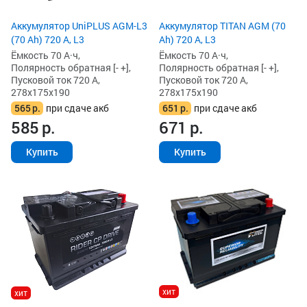
Аккумулятор UniPLUS AGM-L3
Аккумулятор TITAN AGM (70
(70 Ah) 720 А, L3
Ah) 720 А, L3
Ёмкость 70 А·ч,
Ёмкость 70 А·ч,
Полярность обратная [- +],
Полярность обратная [- +],
Пусковой ток 720 А,
Пусковой ток 720 А,
278x175x190
278x175x190
565
р.
при сдаче акб
651
р.
при сдаче акб
585
р.
671
р.
Купить
Купить
хит
хит