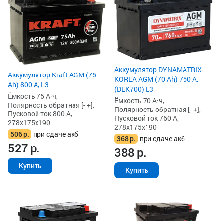
Аккумулятор DYNAMATRIX-
Аккумулятор Kraft AGM (75
KOREA AGM (70 Ah) 760 А,
Ah) 800 А, L3
(DEK700) L3
Ёмкость 75 А·ч,
Ёмкость 70 А·ч,
Полярность обратная [- +],
Полярность обратная [- +],
Пусковой ток 800 А,
Пусковой ток 760 А,
278x175x190
278x175x190
506
р.
при сдаче акб
368
р.
при сдаче акб
527
р.
388
р.
Купить
Купить