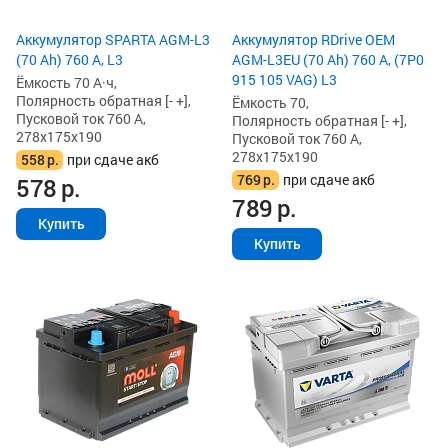
Аккумулятор SPARTA AGM-L3
Аккумулятор RDrive OEM
(70 Ah) 760 А, L3
AGM-L3EU (70 Ah) 760 А, (7P0
915 105 VAG) L3
Ёмкость 70 А·ч,
Полярность обратная [- +],
Ёмкость 70,
Пусковой ток 760 А,
Полярность обратная [- +],
278x175x190
Пусковой ток 760 А,
278x175x190
558
р.
при сдаче акб
769
р.
при сдаче акб
578
р.
789
р.
Купить
Купить