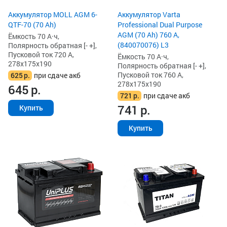
Аккумулятор MOLL AGM 6-
Аккумулятор Varta
QTF-70 (70 Ah)
Professional Dual Purpose
AGM (70 Ah) 760 А,
Ёмкость 70 А·ч,
(840070076) L3
Полярность обратная [- +],
Пусковой ток 720 А,
Ёмкость 70 А·ч,
278x175x190
Полярность обратная [- +],
Пусковой ток 760 А,
625
р.
при сдаче акб
278x175x190
645
р.
721
р.
при сдаче акб
741
р.
Купить
Купить