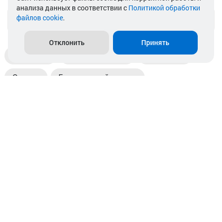
анализа данных в соответствии с
Политикой обработки
файлов cookie
.
info@akkamulik.by
Отклонить
Принять
Доставка
Пункты выдачи
Магазины
Оплата
Безналичный расчет
Прием б/у акб
Информация
Отзывы
Контакты
© 2026. ООО «Аккамулик». 220056, Беларусь, г. Минск,
пр. Независимости, д.199.
УНП 192748524. Зарегистрирован в торговом реестре
№ 369712 от 01.03.2017