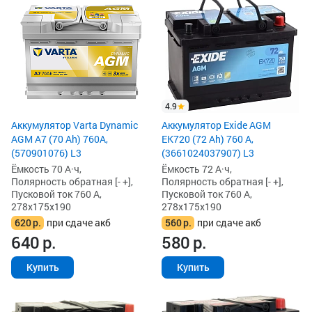
4.9
Аккумулятор Varta Dynamic
Аккумулятор Exide AGM
AGM A7 (70 Ah) 760A,
EK720 (72 Ah) 760 А,
(570901076) L3
(3661024037907) L3
Ёмкость 70 А·ч,
Ёмкость 72 А·ч,
Полярность обратная [- +],
Полярность обратная [- +],
Пусковой ток 760 А,
Пусковой ток 760 А,
278x175x190
278x175x190
620
р.
при сдаче акб
560
р.
при сдаче акб
640
р.
580
р.
Купить
Купить