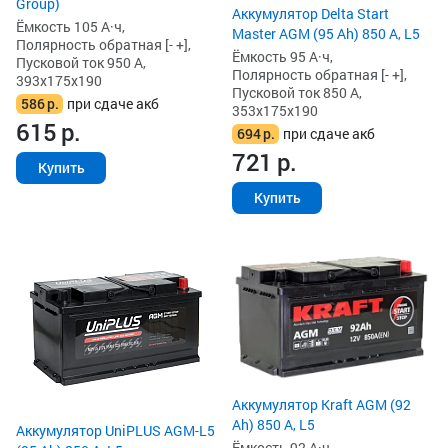
Group)
Аккумулятор Delta Start
Ёмкость 105 А·ч,
Master AGM (95 Ah) 850 А, L5
Полярность обратная [- +],
Ёмкость 95 А·ч,
Пусковой ток 950 А,
Полярность обратная [- +],
393x175x190
Пусковой ток 850 А,
586
р.
при сдаче акб
353x175x190
615
р.
694
р.
при сдаче акб
721
р.
Купить
Купить
Аккумулятор Kraft AGM (92
Ah) 850 А, L5
Аккумулятор UniPLUS AGM-L5
Ёмкость 92 А·ч,