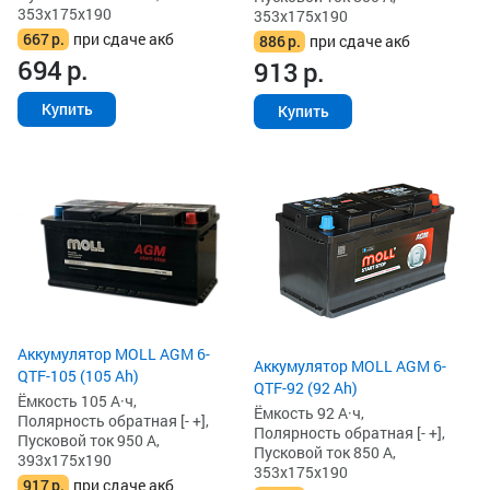
353x175x190
353x175x190
667
р.
при сдаче акб
886
р.
при сдаче акб
694
р.
913
р.
Купить
Купить
Аккумулятор MOLL AGM 6-
Аккумулятор MOLL AGM 6-
QTF-105 (105 Ah)
QTF-92 (92 Ah)
Ёмкость 105 А·ч,
Ёмкость 92 А·ч,
Полярность обратная [- +],
Полярность обратная [- +],
Пусковой ток 950 А,
Пусковой ток 850 А,
393x175x190
353x175x190
917
р.
при сдаче акб