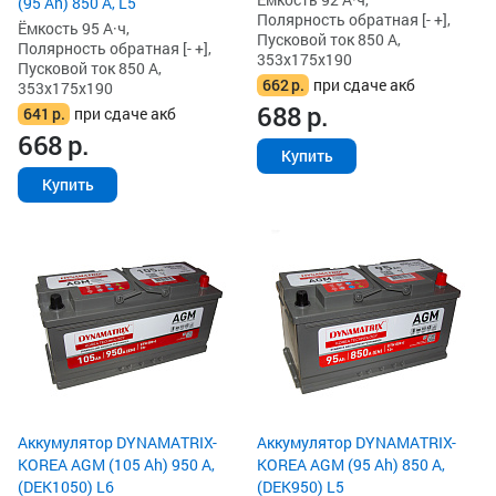
(95 Ah) 850 А, L5
Полярность обратная [- +],
Ёмкость 95 А·ч,
Пусковой ток 850 А,
Полярность обратная [- +],
353x175x190
Пусковой ток 850 А,
662
р.
при сдаче акб
353x175x190
688
р.
641
р.
при сдаче акб
668
р.
Купить
Купить
Аккумулятор DYNAMATRIX-
Аккумулятор DYNAMATRIX-
KOREA AGM (105 Ah) 950 А,
KOREA AGM (95 Ah) 850 А,
(DEK1050) L6
(DEK950) L5