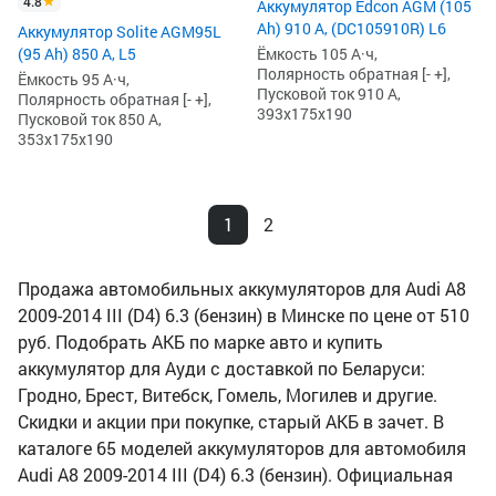
4.8
Аккумулятор Edcon AGM (105
Ah) 910 А, (DC105910R) L6
Аккумулятор Solite AGM95L
(95 Ah) 850 А, L5
Ёмкость 105 А·ч,
Полярность обратная [- +],
Ёмкость 95 А·ч,
Пусковой ток 910 А,
Полярность обратная [- +],
393x175x190
Пусковой ток 850 А,
353x175x190
1
2
Продажа автомобильных аккумуляторов для Audi A8
2009-2014 III (D4) 6.3 (бензин) в Минске по цене от 510
руб. Подобрать АКБ по марке авто и купить
аккумулятор для Ауди с доставкой по Беларуси:
Гродно, Брест, Витебск, Гомель, Могилев и другие.
Скидки и акции при покупке, старый АКБ в зачет. В
каталоге 65 моделей аккумуляторов для автомобиля
Audi A8 2009-2014 III (D4) 6.3 (бензин). Официальная