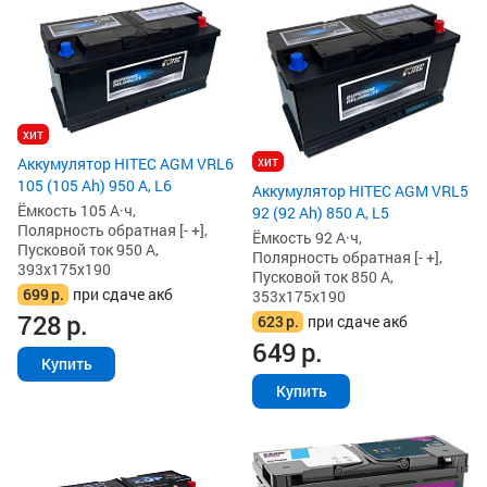
хит
хит
Аккумулятор HITEC AGM VRL6
105 (105 Ah) 950 А, L6
Аккумулятор HITEC AGM VRL5
Ёмкость 105 А·ч,
92 (92 Ah) 850 А, L5
Полярность обратная [- +],
Ёмкость 92 А·ч,
Пусковой ток 950 А,
Полярность обратная [- +],
393x175x190
Пусковой ток 850 А,
699
р.
при сдаче акб
353x175x190
728
р.
623
р.
при сдаче акб
649
р.
Купить
Купить