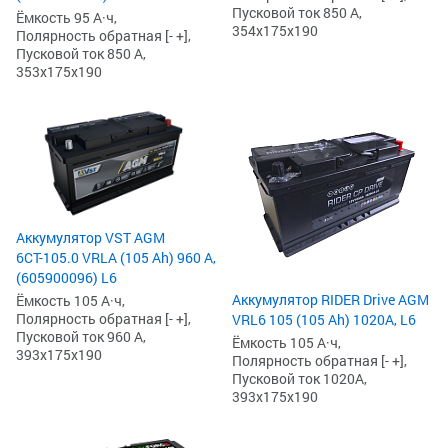
Пусковой ток 850 А,
Ёмкость 95 А·ч,
354x175x190
Полярность обратная [- +],
Пусковой ток 850 А,
353x175x190
Аккумулятор VST AGM
6СТ-105.0 VRLA (105 Ah) 960 А,
(605900096) L6
Аккумулятор RIDER Drive AGM
Ёмкость 105 А·ч,
Полярность обратная [- +],
VRL6 105 (105 Ah) 1020А, L6
Пусковой ток 960 А,
Ёмкость 105 А·ч,
393x175x190
Полярность обратная [- +],
Пусковой ток 1020А,
393x175x190