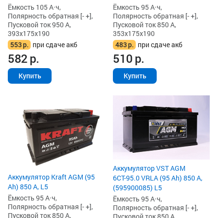
Ёмкость 105 А·ч,
Ёмкость 95 А·ч,
Полярность обратная [- +],
Полярность обратная [- +],
Пусковой ток 950 А,
Пусковой ток 850 А,
393x175x190
353x175x190
553
р.
при сдаче акб
483
р.
при сдаче акб
582
р.
510
р.
Купить
Купить
Аккумулятор VST AGM
Аккумулятор Kraft AGM (95
6СТ-95.0 VRLA (95 Ah) 850 А,
Ah) 850 А, L5
(595900085) L5
Ёмкость 95 А·ч,
Ёмкость 95 А·ч,
Полярность обратная [- +],
Полярность обратная [- +],
Пусковой ток 850 А,
Пусковой ток 850 А,