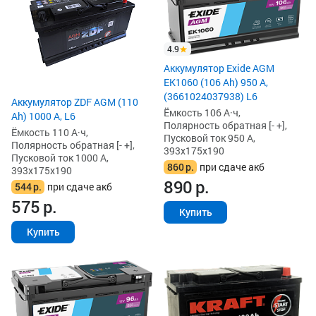
4.9
Аккумулятор Exide AGM
EK1060 (106 Ah) 950 А,
(3661024037938) L6
Аккумулятор ZDF AGM (110
Ёмкость 106 А·ч,
Ah) 1000 А, L6
Полярность обратная [- +],
Ёмкость 110 А·ч,
Пусковой ток 950 А,
Полярность обратная [- +],
393x175x190
Пусковой ток 1000 А,
860
р.
при сдаче акб
393x175x190
890
р.
544
р.
при сдаче акб
575
р.
Купить
Купить