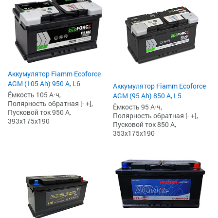
Аккумулятор Fiamm Ecoforce
AGM (105 Ah) 950 А, L6
Аккумулятор Fiamm Ecoforce
Ёмкость 105 А·ч,
AGM (95 Ah) 850 A, L5
Полярность обратная [- +],
Ёмкость 95 А·ч,
Пусковой ток 950 А,
Полярность обратная [- +],
393x175x190
Пусковой ток 850 А,
353x175x190