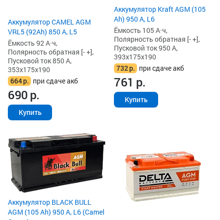
Аккумулятор Kraft AGM (105
Ah) 950 А, L6
Аккумулятор CAMEL AGM
Ёмкость 105 А·ч,
VRL5 (92Ah) 850 А, L5
Полярность обратная [- +],
Ёмкость 92 А·ч,
Пусковой ток 950 А,
Полярность обратная [- +],
393x175x190
Пусковой ток 850 А,
732
р.
при сдаче акб
353x175x190
761
р.
664
р.
при сдаче акб
690
р.
Купить
Купить
Аккумулятор BLACK BULL
AGM (105 Ah) 950 А, L6 (Camel