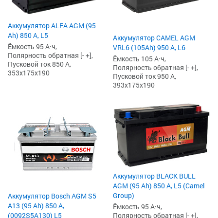
Аккумулятор ALFA AGM (95
Ah) 850 А, L5
Аккумулятор CAMEL AGM
Ёмкость 95 А·ч,
VRL6 (105Ah) 950 А, L6
Полярность обратная [- +],
Ёмкость 105 А·ч,
Пусковой ток 850 А,
Полярность обратная [- +],
353x175x190
Пусковой ток 950 А,
393x175x190
Аккумулятор BLACK BULL
AGM (95 Ah) 850 А, L5 (Camel
Group)
Аккумулятор Bosch AGM S5
А13 (95 Ah) 850 А,
Ёмкость 95 А·ч,
(0092S5A130) L5
Полярность обратная [- +],