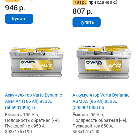
781
р.
при сдаче акб
946
р.
807
р.
Купить
Купить
Аккумулятор Varta Dynamic
Аккумулятор Varta Dynamic
AGM A4 (105 Ah) 950 А,
AGM A5 (95 Ah) 850 А,
(605901095) L6
(595901085) L5
Ёмкость 105 А·ч,
Ёмкость 95 А·ч,
Полярность обратная [- +],
Полярность обратная [- +],
Пусковой ток 950 А,
Пусковой ток 850 А,
393x175x190
353x175x190