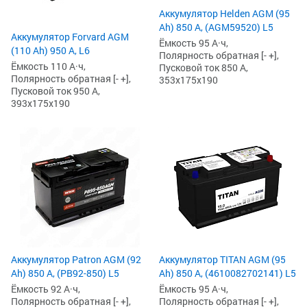
Аккумулятор Helden AGM (95
Ah) 850 А, (AGM59520) L5
Аккумулятор Forvard AGM
Ёмкость 95 А·ч,
(110 Ah) 950 А, L6
Полярность обратная [- +],
Ёмкость 110 А·ч,
Пусковой ток 850 А,
Полярность обратная [- +],
353x175x190
Пусковой ток 950 А,
393x175x190
Аккумулятор Patron AGM (92
Аккумулятор TITAN AGM (95
Ah) 850 А, (PB92-850) L5
Ah) 850 А, (4610082702141) L5
Ёмкость 92 А·ч,
Ёмкость 95 А·ч,
Полярность обратная [- +],
Полярность обратная [- +],