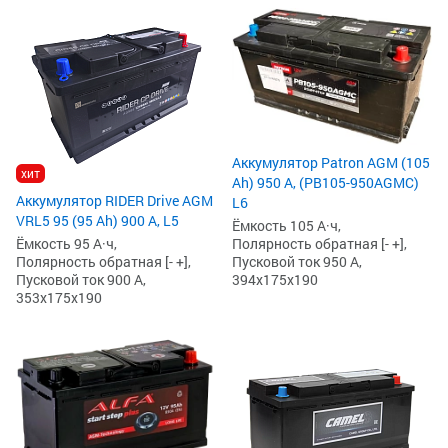
Аккумулятор Patron AGM (105
хит
Ah) 950 А, (PB105-950AGMC)
Аккумулятор RIDER Drive AGM
L6
VRL5 95 (95 Ah) 900 А, L5
Ёмкость 105 А·ч,
Полярность обратная [- +],
Ёмкость 95 А·ч,
Пусковой ток 950 А,
Полярность обратная [- +],
394x175x190
Пусковой ток 900 А,
353x175x190