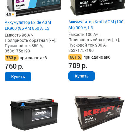
4.9
Аккумулятор Kraft AGM (100
Аккумулятор Exide AGM
Ah) 900 А, L5
EK960 (96 Ah) 850 А, L5
Ёмкость 100 А·ч,
Ёмкость 96 А·ч,
Полярность обратная [- +],
Полярность обратная [- +],
Пусковой ток 900 А,
Пусковой ток 850 А,
353x175x190
353x175x190
681
р.
при сдаче акб
733
р.
при сдаче акб
709
р.
760
р.
Купить
Купить