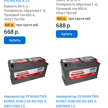
(95 Ah) 850 А, L5
Полярность обратная [- +],
Ёмкость 95 А·ч,
Пусковой ток 850 А,
Полярность обратная [- +],
353x175x190
Пусковой ток 850 А,
662
р.
при сдаче акб
353x175x190
688
р.
641
р.
при сдаче акб
668
р.
Купить
Купить
Аккумулятор DYNAMATRIX-
Аккумулятор DYNAMATRIX-
KOREA AGM (105 Ah) 950 А,
KOREA AGM (95 Ah) 850 А,
(DEK1050) L6
(DEK950) L5