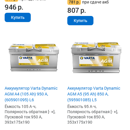
781
р.
при сдаче акб
946
р.
807
р.
Купить
Купить
Аккумулятор Varta Dynamic
Аккумулятор Varta Dynamic
AGM A4 (105 Ah) 950 А,
AGM A5 (95 Ah) 850 А,
(605901095) L6
(595901085) L5
Ёмкость 105 А·ч,
Ёмкость 95 А·ч,
Полярность обратная [- +],
Полярность обратная [- +],
Пусковой ток 950 А,
Пусковой ток 850 А,
393x175x190
353x175x190