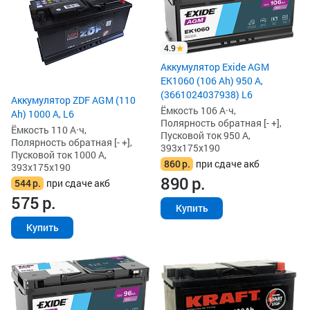
4.9
Аккумулятор Exide AGM
EK1060 (106 Ah) 950 А,
(3661024037938) L6
Аккумулятор ZDF AGM (110
Ёмкость 106 А·ч,
Ah) 1000 А, L6
Полярность обратная [- +],
Ёмкость 110 А·ч,
Пусковой ток 950 А,
Полярность обратная [- +],
393x175x190
Пусковой ток 1000 А,
860
р.
при сдаче акб
393x175x190
890
р.
544
р.
при сдаче акб
575
р.
Купить
Купить