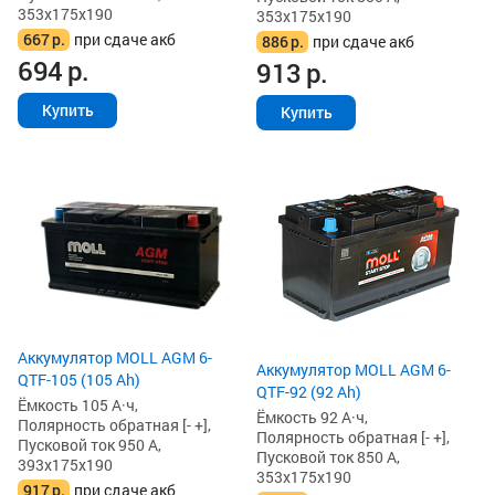
353x175x190
353x175x190
667
р.
при сдаче акб
886
р.
при сдаче акб
694
р.
913
р.
Купить
Купить
Аккумулятор MOLL AGM 6-
Аккумулятор MOLL AGM 6-
QTF-105 (105 Ah)
QTF-92 (92 Ah)
Ёмкость 105 А·ч,
Ёмкость 92 А·ч,
Полярность обратная [- +],
Полярность обратная [- +],
Пусковой ток 950 А,
Пусковой ток 850 А,
393x175x190
353x175x190
917
р.
при сдаче акб