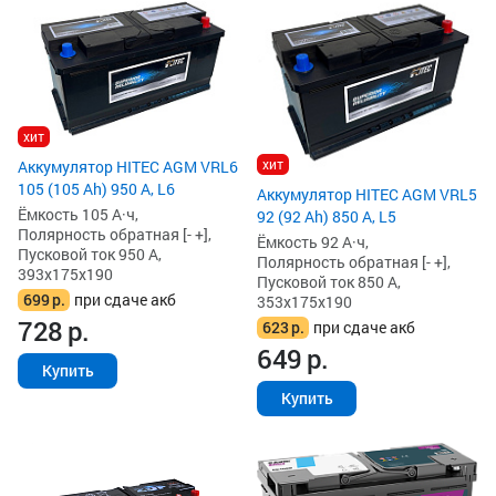
хит
хит
Аккумулятор HITEC AGM VRL6
105 (105 Ah) 950 А, L6
Аккумулятор HITEC AGM VRL5
Ёмкость 105 А·ч,
92 (92 Ah) 850 А, L5
Полярность обратная [- +],
Ёмкость 92 А·ч,
Пусковой ток 950 А,
Полярность обратная [- +],
393x175x190
Пусковой ток 850 А,
699
р.
при сдаче акб
353x175x190
728
р.
623
р.
при сдаче акб
649
р.
Купить
Купить