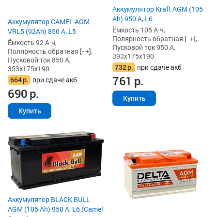
Аккумулятор Kraft AGM (105
Ah) 950 А, L6
Аккумулятор CAMEL AGM
Ёмкость 105 А·ч,
VRL5 (92Ah) 850 А, L5
Полярность обратная [- +],
Ёмкость 92 А·ч,
Пусковой ток 950 А,
Полярность обратная [- +],
393x175x190
Пусковой ток 850 А,
732
р.
при сдаче акб
353x175x190
761
р.
664
р.
при сдаче акб
690
р.
Купить
Купить
Аккумулятор BLACK BULL
AGM (105 Ah) 950 А, L6 (Camel