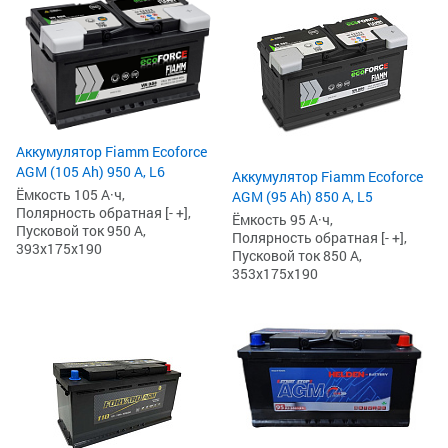
Аккумулятор Fiamm Ecoforce
AGM (105 Ah) 950 А, L6
Аккумулятор Fiamm Ecoforce
Ёмкость 105 А·ч,
AGM (95 Ah) 850 A, L5
Полярность обратная [- +],
Ёмкость 95 А·ч,
Пусковой ток 950 А,
Полярность обратная [- +],
393x175x190
Пусковой ток 850 А,
353x175x190