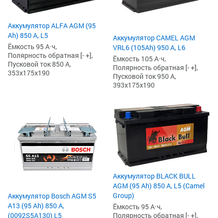
Аккумулятор ALFA AGM (95
Ah) 850 А, L5
Аккумулятор CAMEL AGM
Ёмкость 95 А·ч,
VRL6 (105Ah) 950 А, L6
Полярность обратная [- +],
Ёмкость 105 А·ч,
Пусковой ток 850 А,
Полярность обратная [- +],
353x175x190
Пусковой ток 950 А,
393x175x190
Аккумулятор BLACK BULL
AGM (95 Ah) 850 А, L5 (Camel
Group)
Аккумулятор Bosch AGM S5
А13 (95 Ah) 850 А,
Ёмкость 95 А·ч,
(0092S5A130) L5
Полярность обратная [- +],