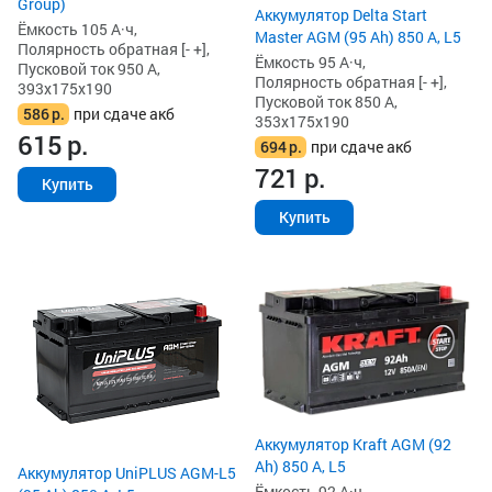
Group)
Аккумулятор Delta Start
Ёмкость 105 А·ч,
Master AGM (95 Ah) 850 А, L5
Полярность обратная [- +],
Ёмкость 95 А·ч,
Пусковой ток 950 А,
Полярность обратная [- +],
393x175x190
Пусковой ток 850 А,
586
р.
при сдаче акб
353x175x190
615
р.
694
р.
при сдаче акб
721
р.
Купить
Купить
Аккумулятор Kraft AGM (92
Ah) 850 А, L5
Аккумулятор UniPLUS AGM-L5
Ёмкость 92 А·ч,