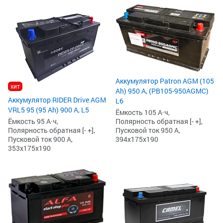
Аккумулятор Patron AGM (105
хит
Ah) 950 А, (PB105-950AGMC)
Аккумулятор RIDER Drive AGM
L6
VRL5 95 (95 Ah) 900 А, L5
Ёмкость 105 А·ч,
Полярность обратная [- +],
Ёмкость 95 А·ч,
Пусковой ток 950 А,
Полярность обратная [- +],
394x175x190
Пусковой ток 900 А,
353x175x190