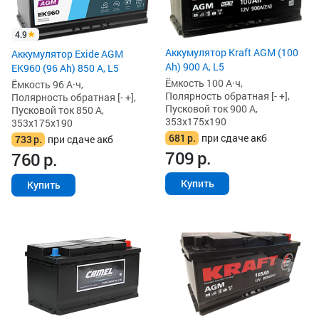
4.9
Аккумулятор Kraft AGM (100
Аккумулятор Exide AGM
Ah) 900 А, L5
EK960 (96 Ah) 850 А, L5
Ёмкость 100 А·ч,
Ёмкость 96 А·ч,
Полярность обратная [- +],
Полярность обратная [- +],
Пусковой ток 900 А,
Пусковой ток 850 А,
353x175x190
353x175x190
681
р.
при сдаче акб
733
р.
при сдаче акб
709
р.
760
р.
Купить
Купить