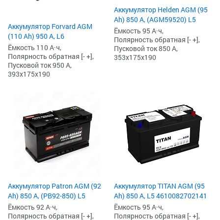
Аккумулятор Helden AGM (95
Ah) 850 А, (AGM59520) L5
Аккумулятор Forvard AGM
Ёмкость 95 А·ч,
(110 Ah) 950 А, L6
Полярность обратная [- +],
Ёмкость 110 А·ч,
Пусковой ток 850 А,
Полярность обратная [- +],
353x175x190
Пусковой ток 950 А,
393x175x190
Аккумулятор Patron AGM (92
Аккумулятор TITAN AGM (95
Ah) 850 А, (PB92-850) L5
Ah) 850 А, L5 4610082702141
Ёмкость 92 А·ч,
Ёмкость 95 А·ч,
Полярность обратная [- +],
Полярность обратная [- +],