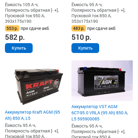
Ёмкость 105 А·ч,
Ёмкость 95 А·ч,
Полярность обратная [- +],
Полярность обратная [- +],
Пусковой ток 950 А,
Пусковой ток 850 А,
393x175x190
353x175x190
553
р.
при сдаче акб
483
р.
при сдаче акб
582
р.
510
р.
Купить
Купить
Аккумулятор VST AGM
Аккумулятор Kraft AGM (95
6СТ-95.0 VRLA (95 Ah) 850 А,
Ah) 850 А, L5
L5 595900085
Ёмкость 95 А·ч,
Ёмкость 95 А·ч,
Полярность обратная [- +],
Полярность обратная [- +],
Пусковой ток 850 А,
Пусковой ток 850 А,