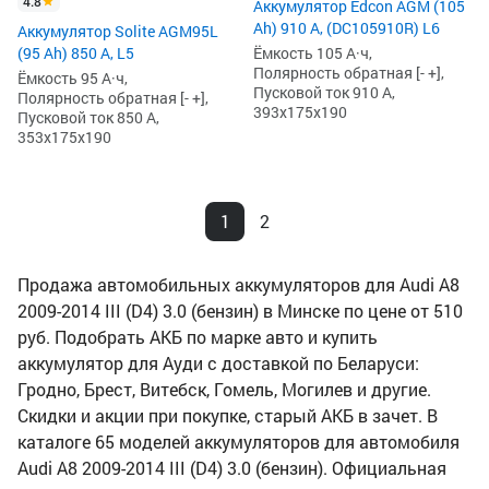
4.8
Аккумулятор Edcon AGM (105
Ah) 910 А, (DC105910R) L6
Аккумулятор Solite AGM95L
(95 Ah) 850 А, L5
Ёмкость 105 А·ч,
Полярность обратная [- +],
Ёмкость 95 А·ч,
Пусковой ток 910 А,
Полярность обратная [- +],
393x175x190
Пусковой ток 850 А,
353x175x190
1
2
Продажа автомобильных аккумуляторов для Audi A8
2009-2014 III (D4) 3.0 (бензин) в Минске по цене от 510
руб. Подобрать АКБ по марке авто и купить
аккумулятор для Ауди с доставкой по Беларуси:
Гродно, Брест, Витебск, Гомель, Могилев и другие.
Скидки и акции при покупке, старый АКБ в зачет. В
каталоге 65 моделей аккумуляторов для автомобиля
Audi A8 2009-2014 III (D4) 3.0 (бензин). Официальная