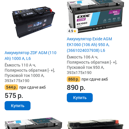
4.9
Аккумулятор Exide AGM
EK1060 (106 Ah) 950 А,
(3661024037938) L6
Аккумулятор ZDF AGM (110
Ёмкость 106 А·ч,
Ah) 1000 А, L6
Полярность обратная [- +],
Ёмкость 110 А·ч,
Пусковой ток 950 А,
Полярность обратная [- +],
393x175x190
Пусковой ток 1000 А,
860
р.
при сдаче акб
393x175x190
890
р.
544
р.
при сдаче акб
575
р.
Купить
Купить