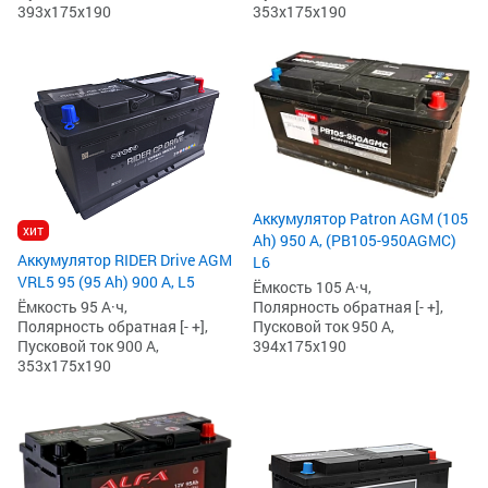
393x175x190
353x175x190
Аккумулятор Patron AGM (105
хит
Ah) 950 А, (PB105-950AGMC)
Аккумулятор RIDER Drive AGM
L6
VRL5 95 (95 Ah) 900 А, L5
Ёмкость 105 А·ч,
Полярность обратная [- +],
Ёмкость 95 А·ч,
Пусковой ток 950 А,
Полярность обратная [- +],
394x175x190
Пусковой ток 900 А,
353x175x190