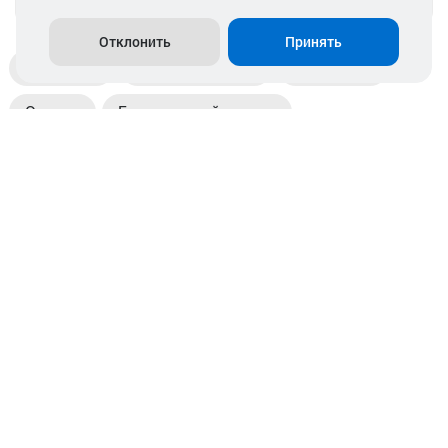
Отклонить
Принять
Доставка
Пункты выдачи
Магазины
Оплата
Безналичный расчет
Прием б/у акб
Информация
Отзывы
Контакты
© 2026. ООО «Аккамулик». 220056, Беларусь, г. Минск,
пр. Независимости, д.199.
УНП 192748524. Зарегистрирован в торговом реестре
№ 369712 от 01.03.2017