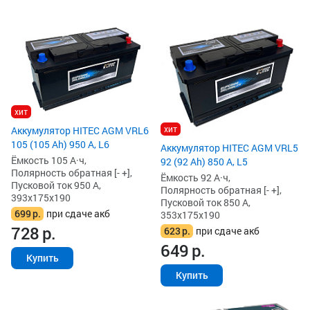
хит
хит
Аккумулятор HITEC AGM VRL6
105 (105 Ah) 950 А, L6
Аккумулятор HITEC AGM VRL5
Ёмкость 105 А·ч,
92 (92 Ah) 850 А, L5
Полярность обратная [- +],
Ёмкость 92 А·ч,
Пусковой ток 950 А,
Полярность обратная [- +],
393x175x190
Пусковой ток 850 А,
699
р.
при сдаче акб
353x175x190
728
р.
623
р.
при сдаче акб
649
р.
Купить
Купить