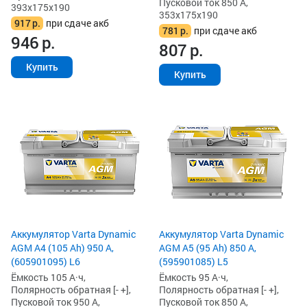
Пусковой ток 850 А,
393x175x190
353x175x190
917
р.
при сдаче акб
781
р.
при сдаче акб
946
р.
807
р.
Купить
Купить
Аккумулятор Varta Dynamic
Аккумулятор Varta Dynamic
AGM A4 (105 Ah) 950 А,
AGM A5 (95 Ah) 850 А,
(605901095) L6
(595901085) L5
Ёмкость 105 А·ч,
Ёмкость 95 А·ч,
Полярность обратная [- +],
Полярность обратная [- +],
Пусковой ток 950 А,
Пусковой ток 850 А,