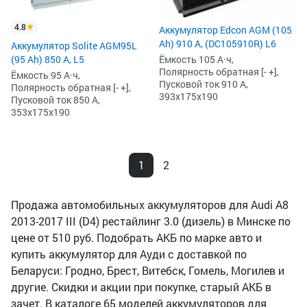
4.8
Аккумулятор Edcon AGM (105
Ah) 910 А, (DC105910R) L6
Аккумулятор Solite AGM95L
(95 Ah) 850 А, L5
Ёмкость 105 А·ч,
Полярность обратная [- +],
Ёмкость 95 А·ч,
Пусковой ток 910 А,
Полярность обратная [- +],
393x175x190
Пусковой ток 850 А,
353x175x190
1
2
Продажа автомобильных аккумуляторов для Audi A8
2013-2017 III (D4) рестайлинг 3.0 (дизель) в Минске по
цене от 510 руб. Подобрать АКБ по марке авто и
купить аккумулятор для Ауди с доставкой по
Беларуси: Гродно, Брест, Витебск, Гомель, Могилев и
другие. Скидки и акции при покупке, старый АКБ в
зачет. В каталоге 65 моделей аккумуляторов для