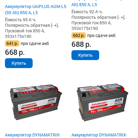
Ah) 850 А, L5
Аккумулятор UniPLUS AGM-L5
Ёмкость 92 А·ч,
(95 Ah) 850 А, L5
Полярность обратная [- +],
Ёмкость 95 А·ч,
Пусковой ток 850 А,
Полярность обратная [- +],
353x175x190
Пусковой ток 850 А,
662
р.
при сдаче акб
353x175x190
688
р.
641
р.
при сдаче акб
668
р.
Купить
Купить
Аккумулятор DYNAMATRIX-
Аккумулятор DYNAMATRIX-