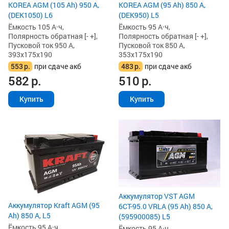
KOREA AGM (105 Ah) 950 А,
KOREA AGM (95 Ah) 850 А,
(DEK1050) L6
(DEK950) L5
Ёмкость 105 А·ч,
Ёмкость 95 А·ч,
Полярность обратная [- +],
Полярность обратная [- +],
Пусковой ток 950 А,
Пусковой ток 850 А,
393x175x190
353x175x190
553
р.
при сдаче акб
483
р.
при сдаче акб
582
р.
510
р.
Купить
Купить
Аккумулятор VST AGM
Аккумулятор Kraft AGM (95
6СТ-95.0 VRLA (95 Ah) 850 А,
Ah) 850 А, L5
(595900085) L5
Ёмкость 95 А·ч,
Ёмкость 95 А·ч,