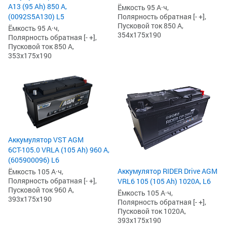
А13 (95 Ah) 850 А,
Ёмкость 95 А·ч,
(0092S5A130) L5
Полярность обратная [- +],
Пусковой ток 850 А,
Ёмкость 95 А·ч,
354x175x190
Полярность обратная [- +],
Пусковой ток 850 А,
353x175x190
Аккумулятор VST AGM
6СТ-105.0 VRLA (105 Ah) 960 А,
(605900096) L6
Аккумулятор RIDER Drive AGM
Ёмкость 105 А·ч,
Полярность обратная [- +],
VRL6 105 (105 Ah) 1020А, L6
Пусковой ток 960 А,
Ёмкость 105 А·ч,
393x175x190
Полярность обратная [- +],
Пусковой ток 1020А,
393x175x190