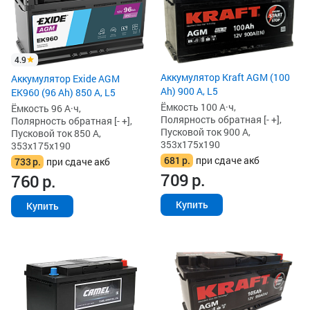
4.9
Аккумулятор Kraft AGM (100
Аккумулятор Exide AGM
Ah) 900 А, L5
EK960 (96 Ah) 850 А, L5
Ёмкость 100 А·ч,
Ёмкость 96 А·ч,
Полярность обратная [- +],
Полярность обратная [- +],
Пусковой ток 900 А,
Пусковой ток 850 А,
353x175x190
353x175x190
681
р.
при сдаче акб
733
р.
при сдаче акб
709
р.
760
р.
Купить
Купить