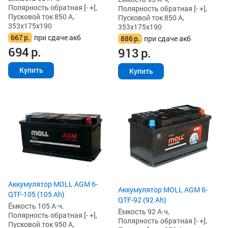
Полярность обратная [- +],
Полярность обратная [- +],
Пусковой ток 850 А,
Пусковой ток 850 А,
353x175x190
353x175x190
667
р.
при сдаче акб
886
р.
при сдаче акб
694
р.
913
р.
Купить
Купить
Аккумулятор MOLL AGM 6-
Аккумулятор MOLL AGM 6-
QTF-105 (105 Ah)
QTF-92 (92 Ah)
Ёмкость 105 А·ч,
Ёмкость 92 А·ч,
Полярность обратная [- +],
Полярность обратная [- +],
Пусковой ток 950 А,