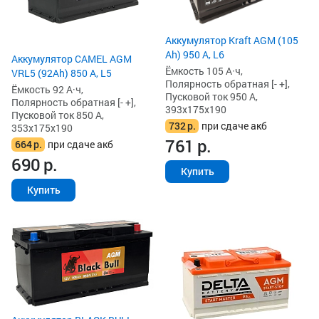
Аккумулятор Kraft AGM (105
Ah) 950 А, L6
Аккумулятор CAMEL AGM
Ёмкость 105 А·ч,
VRL5 (92Ah) 850 А, L5
Полярность обратная [- +],
Ёмкость 92 А·ч,
Пусковой ток 950 А,
Полярность обратная [- +],
393x175x190
Пусковой ток 850 А,
732
р.
при сдаче акб
353x175x190
761
р.
664
р.
при сдаче акб
690
р.
Купить
Купить