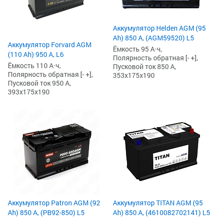
Аккумулятор Helden AGM (95
Ah) 850 А, (AGM59520) L5
Аккумулятор Forvard AGM
Ёмкость 95 А·ч,
(110 Ah) 950 А, L6
Полярность обратная [- +],
Ёмкость 110 А·ч,
Пусковой ток 850 А,
Полярность обратная [- +],
353x175x190
Пусковой ток 950 А,
393x175x190
Аккумулятор Patron AGM (92
Аккумулятор TITAN AGM (95
Ah) 850 А, (PB92-850) L5
Ah) 850 А, (4610082702141) L5