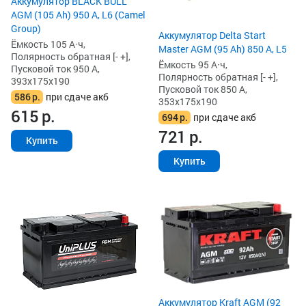
Аккумулятор BLACK BULL
AGM (105 Ah) 950 А, L6 (Camel
Group)
Аккумулятор Delta Start
Ёмкость 105 А·ч,
Master AGM (95 Ah) 850 А, L5
Полярность обратная [- +],
Ёмкость 95 А·ч,
Пусковой ток 950 А,
Полярность обратная [- +],
393x175x190
Пусковой ток 850 А,
586
р.
при сдаче акб
353x175x190
615
р.
694
р.
при сдаче акб
721
р.
Купить
Купить
Аккумулятор Kraft AGM (92