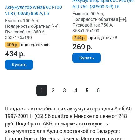
Аккумулятор Spark 6СТ-90 (90
Ah) 750, (SPA90-3-R) L5
Аккумулятор Westa 6СТ-100
VLR (100Ah) 850 А, L5
Ёмкость 90 А·ч,
Полярность обратная [- +],
Ёмкость 100 А·ч,
Пусковой ток 750 А,
Полярность обратная [- +],
353x175x190
Пусковой ток 850 А,
353x175x190
244
р.
при сдаче акб
406
р.
при сдаче акб
269
р.
434
р.
Купить
Купить
1
2
3
4
5
6
Продажа автомобильных аккумуляторов для Audi A6
1997-2001 II (C5) S6 quattro в Минске по цене от 248
руб. Подобрать АКБ по марке авто и купить
аккумулятор для Ауди с доставкой по Беларуси:
Гродно, Брест, Витебск, Гомель, Могилев и другие.