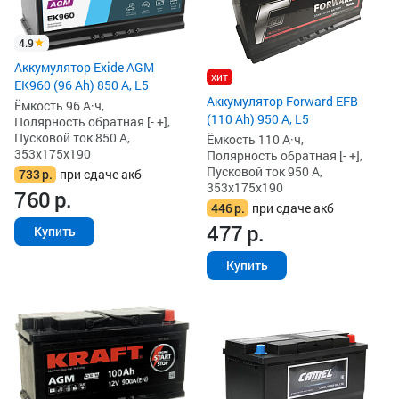
4.9
Аккумулятор Exide AGM
хит
EK960 (96 Ah) 850 А, L5
Аккумулятор Forward EFB
Ёмкость 96 А·ч,
(110 Ah) 950 А, L5
Полярность обратная [- +],
Пусковой ток 850 А,
Ёмкость 110 А·ч,
353x175x190
Полярность обратная [- +],
Пусковой ток 950 А,
733
р.
при сдаче акб
353x175x190
760
р.
446
р.
при сдаче акб
477
р.
Купить
Купить