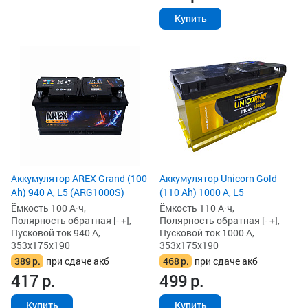
Купить
Аккумулятор AREX Grand (100
Аккумулятор Unicorn Gold
Ah) 940 А, L5 (ARG1000S)
(110 Ah) 1000 А, L5
Ёмкость 100 А·ч,
Ёмкость 110 А·ч,
Полярность обратная [- +],
Полярность обратная [- +],
Пусковой ток 940 А,
Пусковой ток 1000 А,
353x175x190
353x175x190
389
р.
при сдаче акб
468
р.
при сдаче акб
417
р.
499
р.
Купить
Купить