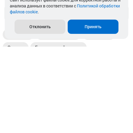
анализа данных в соответствии с
Политикой обработки
файлов cookie
.
info@akkamulik.by
Отклонить
Принять
Доставка
Пункты выдачи
Магазины
Оплата
Безналичный расчет
Прием б/у акб
Информация
Отзывы
Контакты
© 2026. ООО «Аккамулик». 220056, Беларусь, г. Минск,
пр. Независимости, д.199.
УНП 192748524. Зарегистрирован в торговом реестре
№ 369712 от 01.03.2017