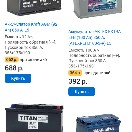
Аккумулятор Kraft AGM (92
Ah) 850 А, L5
Аккумулятор AKTEX EXTRA
Ёмкость 92 А·ч,
EFB (100 Ah) 850 А,
Полярность обратная [- +],
(ATEXPEFB100-3-R) L5
Пусковой ток 850 А,
Ёмкость 100 А·ч,
353x175x190
Полярность обратная [- +],
662
р.
при сдаче акб
Пусковой ток 850 А,
353x175x190
688
р.
364
р.
при сдаче акб
Купить
392
р.
Купить