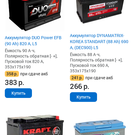
Аккумулятор DYNAMATRIX-
Аккумулятор DUO Power EFB
KOREA STANDART (88 Ah) 690
(90 Ah) 820 А, L5
А, (DEC900) L5
Ёмкость 90 А·ч,
Ёмкость 88 А·ч,
Полярность обратная [- +],
Полярность обратная [- +],
Пусковой ток 820 А,
Пусковой ток 690 А,
353x175x190
353x175x190
358
р.
при сдаче акб
241
р.
при сдаче акб
383
р.
266
р.
Купить
Купить