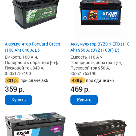
Аккумулятор Forward Green
Аккумулятор BYZON EFB (110
(100 Ah) 840 А, L5
Ah) 950 А, (BYZ1100F) L5
Ёмкость 100 А·ч,
Ёмкость 110 А·ч,
Полярность обратная [- +],
Полярность обратная [- +],
Пусковой ток 840 А,
Пусковой ток 950 А,
353x175x190
353x175x190
331
р.
при сдаче акб
438
р.
при сдаче акб
359
р.
469
р.
Купить
Купить