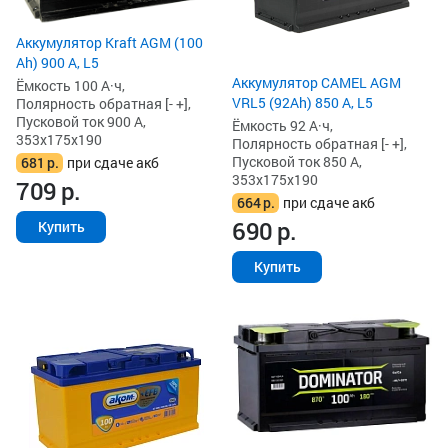
Аккумулятор Kraft AGM (100
Ah) 900 А, L5
Аккумулятор CAMEL AGM
Ёмкость 100 А·ч,
VRL5 (92Ah) 850 А, L5
Полярность обратная [- +],
Пусковой ток 900 А,
Ёмкость 92 А·ч,
353x175x190
Полярность обратная [- +],
Пусковой ток 850 А,
681
р.
при сдаче акб
353x175x190
709
р.
664
р.
при сдаче акб
690
р.
Купить
Купить