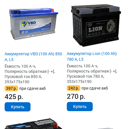
Аккумулятор Lion (100 Ah)
Аккумулятор VBD (100 Ah) 850
780 А, L5
А, L5
Ёмкость 100 А·ч,
Ёмкость 100 А·ч,
Полярность обратная [- +],
Полярность обратная [- +],
Пусковой ток 780 А,
Пусковой ток 850 А,
353x175x190
353x175x190
242
р.
при сдаче акб
397
р.
при сдаче акб
270
р.
425
р.
Купить
Купить