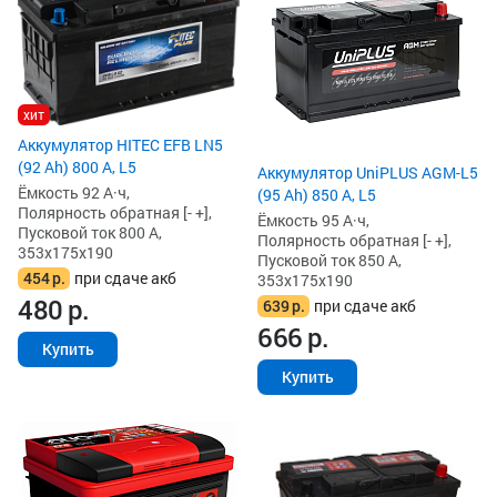
хит
Аккумулятор HITEC EFB LN5
(92 Ah) 800 А, L5
Аккумулятор UniPLUS AGM-L5
Ёмкость 92 А·ч,
(95 Ah) 850 А, L5
Полярность обратная [- +],
Ёмкость 95 А·ч,
Пусковой ток 800 А,
Полярность обратная [- +],
353x175x190
Пусковой ток 850 А,
454
р.
при сдаче акб
353x175x190
480
р.
639
р.
при сдаче акб
666
р.
Купить
Купить