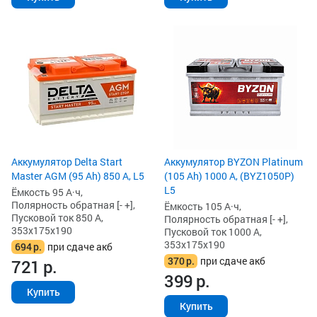
Аккумулятор Delta Start
Аккумулятор BYZON Platinum
Master AGM (95 Ah) 850 А, L5
(105 Ah) 1000 А, (BYZ1050P)
L5
Ёмкость 95 А·ч,
Полярность обратная [- +],
Ёмкость 105 А·ч,
Пусковой ток 850 А,
Полярность обратная [- +],
353x175x190
Пусковой ток 1000 А,
353x175x190
694
р.
при сдаче акб
370
р.
при сдаче акб
721
р.
399
р.
Купить
Купить