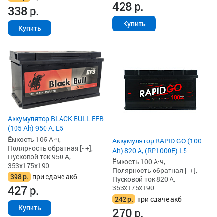
428
р.
338
р.
Купить
Купить
Аккумулятор BLACK BULL EFB
(105 Ah) 950 А, L5
Ёмкость 105 А·ч,
Аккумулятор RAPID GO (100
Полярность обратная [- +],
Ah) 820 А, (RP1000E) L5
Пусковой ток 950 А,
Ёмкость 100 А·ч,
353x175x190
Полярность обратная [- +],
398
р.
при сдаче акб
Пусковой ток 820 А,
427
р.
353x175x190
242
р.
при сдаче акб
Купить
270
р.