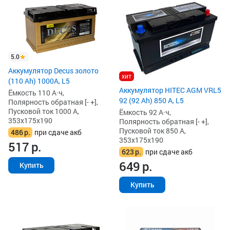
5.0
Аккумулятор Decus золото
хит
(110 Ah) 1000A, L5
Аккумулятор HITEC AGM VRL5
Ёмкость 110 А·ч,
92 (92 Ah) 850 А, L5
Полярность обратная [- +],
Пусковой ток 1000 А,
Ёмкость 92 А·ч,
353x175x190
Полярность обратная [- +],
Пусковой ток 850 А,
486
р.
при сдаче акб
353x175x190
517
р.
623
р.
при сдаче акб
649
р.
Купить
Купить