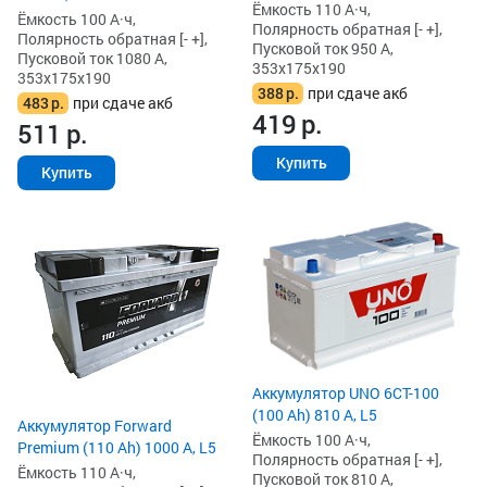
Ёмкость 110 А·ч,
Ёмкость 100 А·ч,
Полярность обратная [- +],
Полярность обратная [- +],
Пусковой ток 950 А,
Пусковой ток 1080 А,
353x175x190
353x175x190
388
р.
при сдаче акб
483
р.
при сдаче акб
419
р.
511
р.
Купить
Купить
Аккумулятор UNO 6CT-100
(100 Ah) 810 А, L5
Аккумулятор Forward
Ёмкость 100 А·ч,
Premium (110 Ah) 1000 А, L5
Полярность обратная [- +],
Ёмкость 110 А·ч,
Пусковой ток 810 А,