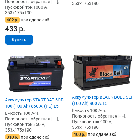
Полярность обратная [- +],
353x175x190
Пусковой ток 1000 А,
353x175x190
402
р.
при сдаче акб
433
р.
Купить
Аккумулятор BLACK BULL SLI
Аккумулятор START.BAT 6CT-
(100 Ah) 900 А, L5
100 (100 Ah) 850 А, (РБ) L5
Ёмкость 100 А·ч,
Ёмкость 100 А·ч,
Полярность обратная [- +],
Полярность обратная [- +],
Пусковой ток 900 А,
Пусковой ток 850 А,
353x175x190
353x175x190
400
р.
при сдаче акб
310
р.
при сдаче акб