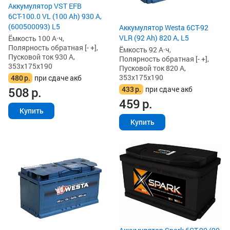
Аккумулятор VST EFB
6СТ-100.0 VL (100 Ah) 930 А,
(600500093) L5
Аккумулятор Westa 6СТ-92
VLR (92 Ah) 820 А, L5
Ёмкость 100 А·ч,
Полярность обратная [- +],
Ёмкость 92 А·ч,
Пусковой ток 930 А,
Полярность обратная [- +],
353x175x190
Пусковой ток 820 А,
353x175x190
480
р.
при сдаче акб
433
р.
при сдаче акб
508
р.
459
р.
Купить
Купить