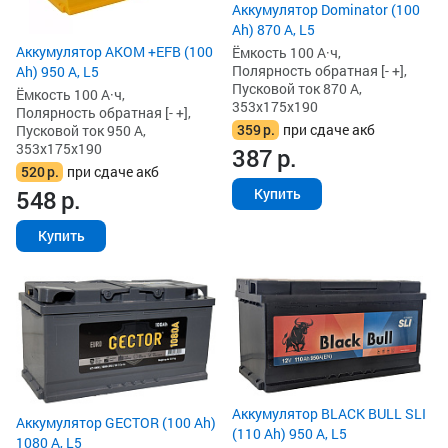
Аккумулятор Dominator (100
Ah) 870 А, L5
Аккумулятор AKOM +EFB (100
Ёмкость 100 А·ч,
Полярность обратная [- +],
Ah) 950 А, L5
Пусковой ток 870 А,
Ёмкость 100 А·ч,
353x175x190
Полярность обратная [- +],
359
р.
при сдаче акб
Пусковой ток 950 А,
353x175x190
387
р.
520
р.
при сдаче акб
548
р.
Купить
Купить
Аккумулятор BLACK BULL SLI
Аккумулятор GECTOR (100 Ah)
(110 Ah) 950 А, L5
1080 А, L5