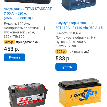
Аккумулятор TITAN STANDART
(100 Ah) 820 А,
(4607008888010) L5
Аккумулятор Westa EFB
Ёмкость 100 А·ч,
6СТ-110 VLR (110 Ah) 950 А, L5
Полярность обратная [- +],
Пусковой ток 820 А,
Ёмкость 110 А·ч,
352x175x190
Полярность обратная [- +],
Пусковой ток 950 А,
425
р.
при сдаче акб
353x175x190
453
р.
502
р.
при сдаче акб
533
р.
Купить
Купить