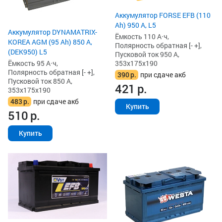
Аккумулятор FORSE EFB (110
Ah) 950 А, L5
Аккумулятор DYNAMATRIX-
Ёмкость 110 А·ч,
KOREA AGM (95 Ah) 850 А,
Полярность обратная [- +],
(DEK950) L5
Пусковой ток 950 А,
Ёмкость 95 А·ч,
353x175x190
Полярность обратная [- +],
390
р.
при сдаче акб
Пусковой ток 850 А,
421
р.
353x175x190
483
р.
при сдаче акб
Купить
510
р.
Купить