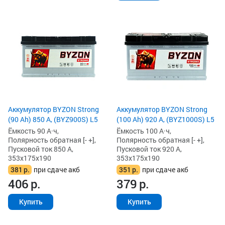
Аккумулятор BYZON Strong
Аккумулятор BYZON Strong
(90 Ah) 850 А, (BYZ900S) L5
(100 Ah) 920 А, (BYZ1000S) L5
Ёмкость 90 А·ч,
Ёмкость 100 А·ч,
Полярность обратная [- +],
Полярность обратная [- +],
Пусковой ток 850 А,
Пусковой ток 920 А,
353x175x190
353x175x190
381
р.
при сдаче акб
351
р.
при сдаче акб
406
р.
379
р.
Купить
Купить