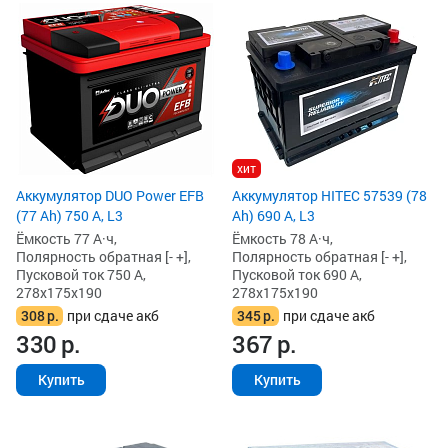
хит
Аккумулятор DUO Power EFB
Аккумулятор HITEC 57539 (78
(77 Ah) 750 А, L3
Ah) 690 А, L3
Ёмкость 77 А·ч,
Ёмкость 78 А·ч,
Полярность обратная [- +],
Полярность обратная [- +],
Пусковой ток 750 А,
Пусковой ток 690 А,
278x175x190
278x175x190
308
р.
при сдаче акб
345
р.
при сдаче акб
330
р.
367
р.
Купить
Купить