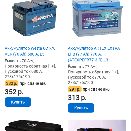
Аккумулятор Westa 6СТ-70
Аккумулятор AKTEX EXTRA
VLR (70 Ah) 680 А, L3
EFB (77 Ah) 770 А,
(ATEXPEFB77-3-R) L3
Ёмкость 70 А·ч,
Полярность обратная [- +],
Ёмкость 77 А·ч,
Пусковой ток 680 А,
Полярность обратная [- +],
278x175x190
Пусковой ток 770 А,
278x175x190
332
р.
при сдаче акб
291
р.
при сдаче акб
352
р.
313
р.
Купить
Купить