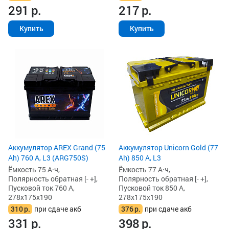
291
р.
217
р.
Купить
Купить
Аккумулятор AREX Grand (75
Аккумулятор Unicorn Gold (77
Ah) 760 А, L3 (ARG750S)
Ah) 850 А, L3
Ёмкость 75 А·ч,
Ёмкость 77 А·ч,
Полярность обратная [- +],
Полярность обратная [- +],
Пусковой ток 760 А,
Пусковой ток 850 А,
278x175x190
278x175x190
310
р.
при сдаче акб
376
р.
при сдаче акб
331
р.
398
р.