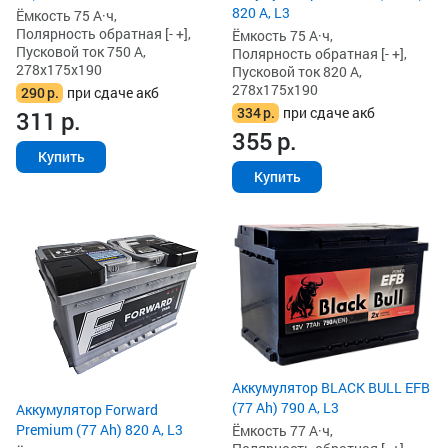
820 А, L3
Ёмкость 75 А·ч,
Полярность обратная [- +],
Ёмкость 75 А·ч,
Пусковой ток 750 А,
Полярность обратная [- +],
278x175x190
Пусковой ток 820 А,
278x175x190
290
р.
при сдаче акб
334
р.
при сдаче акб
311
р.
355
р.
Купить
Купить
Аккумулятор BLACK BULL EFB
(77 Ah) 790 А, L3
Аккумулятор Forward
Premium (77 Ah) 820 А, L3
Ёмкость 77 А·ч,