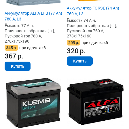
Аккумулятор FORSE (74 Ah)
Аккумулятор ALFA EFB (77 Ah)
760 А, L3
780 А, L3
Ёмкость 74 А·ч,
Ёмкость 77 А·ч,
Полярность обратная [- +],
Полярность обратная [- +],
Пусковой ток 760 А,
Пусковой ток 780 А,
278x175x190
278x175x190
299
р.
при сдаче акб
345
р.
при сдаче акб
320
р.
367
р.
Купить
Купить