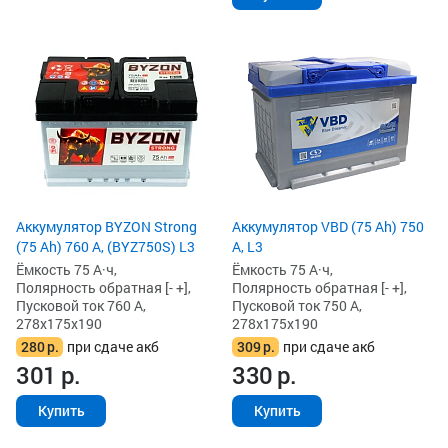
Аккумулятор BYZON Strong
Аккумулятор VBD (75 Ah) 750
(75 Ah) 760 А, (BYZ750S) L3
А, L3
Ёмкость 75 А·ч,
Ёмкость 75 А·ч,
Полярность обратная [- +],
Полярность обратная [- +],
Пусковой ток 760 А,
Пусковой ток 750 А,
278x175x190
278x175x190
280
р.
при сдаче акб
309
р.
при сдаче акб
301
р.
330
р.
Купить
Купить