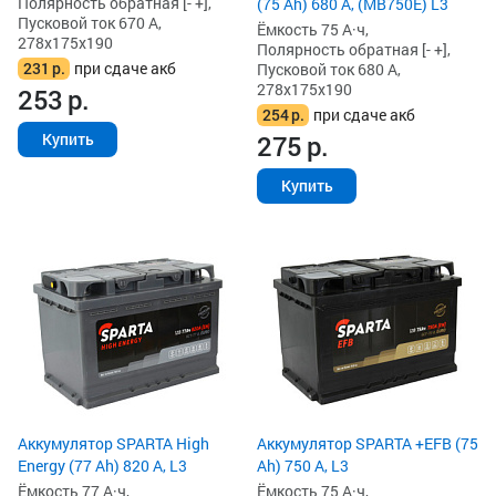
Полярность обратная [- +],
(75 Ah) 680 А, (MB750E) L3
Пусковой ток 670 А,
Ёмкость 75 А·ч,
278x175x190
Полярность обратная [- +],
231
р.
при сдаче акб
Пусковой ток 680 А,
278x175x190
253
р.
254
р.
при сдаче акб
275
р.
Купить
Купить
Аккумулятор SPARTA High
Аккумулятор SPARTA +EFB (75
Energy (77 Ah) 820 А, L3
Ah) 750 А, L3
Ёмкость 77 А·ч,
Ёмкость 75 А·ч,