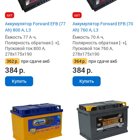
хит
хит
Аккумулятор Forward EFB (77
Аккумулятор Forward EFB (70
Ah) 800 А, L3
Ah) 760 А, L3
Ёмкость 77 А·ч,
Ёмкость 70 А·ч,
Полярность обратная [- +],
Полярность обратная [- +],
Пусковой ток 800 А,
Пусковой ток 760 А,
278x175x190
278x175x190
362
р.
при сдаче акб
364
р.
при сдаче акб
384
р.
384
р.
Купить
Купить