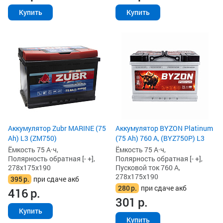
Купить
Купить
Аккумулятор Zubr MARINE (75
Аккумулятор BYZON Platinum
Ah) L3 (ZM750)
(75 Ah) 760 А, (BYZ750P) L3
Ёмкость 75 А·ч,
Ёмкость 75 А·ч,
Полярность обратная [- +],
Полярность обратная [- +],
278x175x190
Пусковой ток 760 А,
278x175x190
395
р.
при сдаче акб
280
р.
при сдаче акб
416
р.
301
р.
Купить
Купить