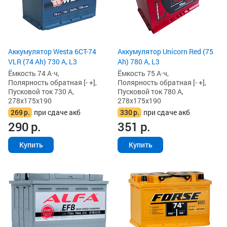
Аккумулятор Westa 6СТ-74
Аккумулятор Unicorn Red (75
VLR (74 Ah) 730 А, L3
Ah) 780 А, L3
Ёмкость 74 А·ч,
Ёмкость 75 А·ч,
Полярность обратная [- +],
Полярность обратная [- +],
Пусковой ток 730 А,
Пусковой ток 780 А,
278x175x190
278x175x190
269
р.
при сдаче акб
330
р.
при сдаче акб
290
р.
351
р.
Купить
Купить