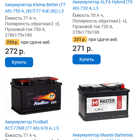
Аккумулятор ALFA Hybrid (70
Аккумулятор Klema Better (77
Ah) 720 А, L3
Ah) 750 А, (6СТ-77 АзЕ (B)) L3
Ёмкость 70 А·ч,
Ёмкость 77 А·ч,
Полярность обратная [- +],
Полярность обратная [- +],
Пусковой ток 720 А,
Пусковой ток 750 А,
278x175x190
278x175x190
251
р.
при сдаче акб
250
р.
при сдаче акб
271
р.
272
р.
Купить
Купить
Аккумулятор FireBall
6СТ-77NR (77 Ah) 670 А, L3
Аккумулятор Master Batteries
Ёмкость 77 А·ч,