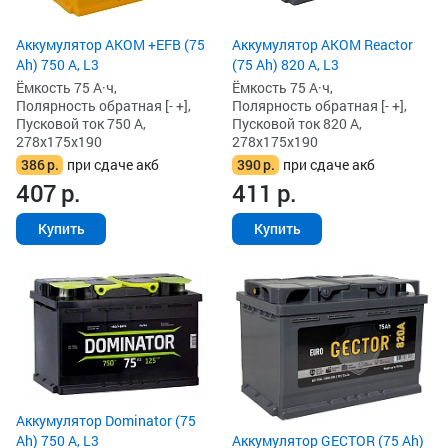
Аккумулятор AKOM +EFB (75
Аккумулятор AKOM Reactor
Ah) 750 А, L3
(75 Ah) 820 А, L3
Ёмкость 75 А·ч,
Ёмкость 75 А·ч,
Полярность обратная [- +],
Полярность обратная [- +],
Пусковой ток 750 А,
Пусковой ток 820 А,
278x175x190
278x175x190
386
р.
при сдаче акб
390
р.
при сдаче акб
407
р.
411
р.
Купить
Купить
Аккумулятор Dominator (75
Ah) 750 А, L3
Аккумулятор GECTOR (75 Ah)