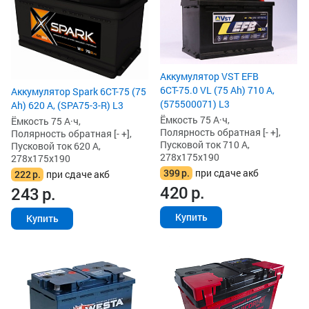
Аккумулятор VST EFB
6СТ-75.0 VL (75 Ah) 710 А,
Аккумулятор Spark 6СТ-75 (75
(575500071) L3
Ah) 620 А, (SPA75-3-R) L3
Ёмкость 75 А·ч,
Ёмкость 75 А·ч,
Полярность обратная [- +],
Полярность обратная [- +],
Пусковой ток 710 А,
Пусковой ток 620 А,
278x175x190
278x175x190
399
р.
при сдаче акб
222
р.
при сдаче акб
420
р.
243
р.
Купить
Купить