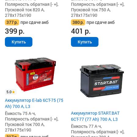
Полярность обратная [- +],
Полярность обратная [- +],
Пусковой ток 820 А,
Пусковой ток 750 А,
278x175x190
278x175x190
377
р.
при сдаче акб
380
р.
при сдаче акб
399
р.
401
р.
Купить
Купить
5.0
Аккумулятор E-lab 6СТ-75 (75
Ah) 700 А, L3
Аккумулятор START.BAT
Ёмкость 75 А·ч,
Полярность обратная [- +],
6СТ-77 (77 Ah) 700 А, L3
Пусковой ток 700 А,
Ёмкость 77 А·ч,
278x175x190
Полярность обратная [- +],
317
р.
при сдаче акб