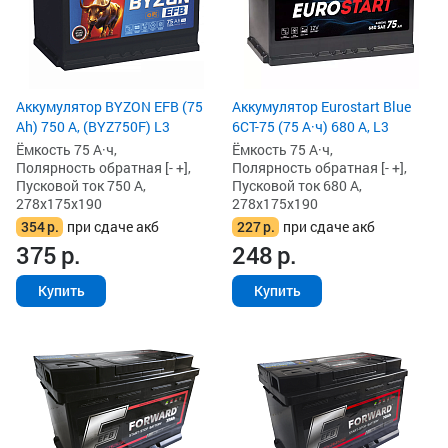
Аккумулятор BYZON EFB (75
Аккумулятор Eurostart Blue
Ah) 750 А, (BYZ750F) L3
6CT-75 (75 А·ч) 680 А, L3
Ёмкость 75 А·ч,
Ёмкость 75 А·ч,
Полярность обратная [- +],
Полярность обратная [- +],
Пусковой ток 750 А,
Пусковой ток 680 А,
278x175x190
278x175x190
354
р.
при сдаче акб
227
р.
при сдаче акб
375
р.
248
р.
Купить
Купить