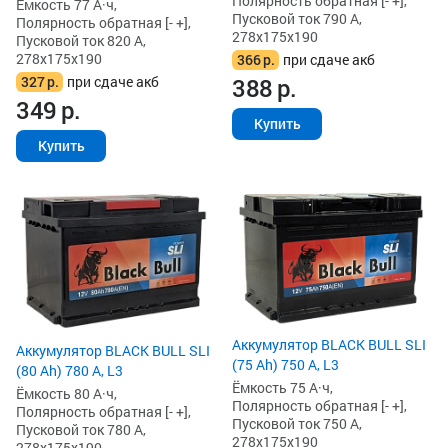
Полярность обратная [- +],
Ёмкость 77 А·ч,
Пусковой ток 790 А,
Полярность обратная [- +],
278x175x190
Пусковой ток 820 А,
278x175x190
366
р.
при сдаче акб
327
р.
при сдаче акб
388
р.
349
р.
Купить
Купить
Аккумулятор BLACK BULL SLI
Аккумулятор BLACK BULL SLI
(75 Ah) 750 А, L3
(80 Ah) 780 А, L3
Ёмкость 75 А·ч,
Ёмкость 80 А·ч,
Полярность обратная [- +],
Полярность обратная [- +],
Пусковой ток 750 А,
Пусковой ток 780 А,
278x175x190
278x175x190