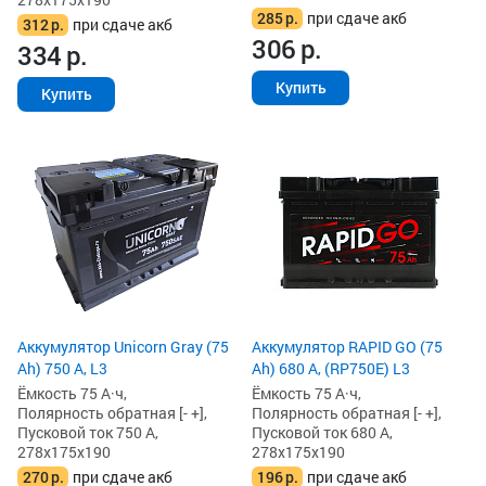
285
р.
при сдаче акб
312
р.
при сдаче акб
306
р.
334
р.
Купить
Купить
Аккумулятор Unicorn Gray (75
Аккумулятор RAPID GO (75
Ah) 750 А, L3
Ah) 680 А, (RP750E) L3
Ёмкость 75 А·ч,
Ёмкость 75 А·ч,
Полярность обратная [- +],
Полярность обратная [- +],
Пусковой ток 750 А,
Пусковой ток 680 А,
278x175x190
278x175x190
270
р.
при сдаче акб
196
р.
при сдаче акб