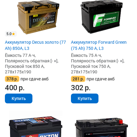
5.0
Аккумулятор Decus золото (77
Аккумулятор Forward Green
Ah) 850А, L3
(75 Ah) 750 А, L3
Ёмкость 77 А·ч,
Ёмкость 75 А·ч,
Полярность обратная [- +],
Полярность обратная [- +],
Пусковой ток 850 А,
Пусковой ток 750 А,
278x175x190
278x175x190
378
р.
при сдаче акб
281
р.
при сдаче акб
400
р.
302
р.
Купить
Купить