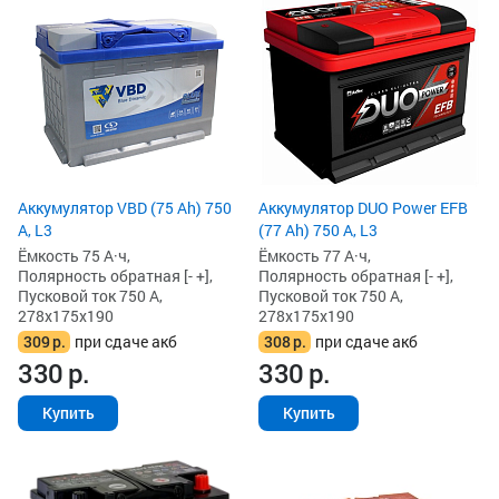
Аккумулятор VBD (75 Ah) 750
Аккумулятор DUO Power EFB
А, L3
(77 Ah) 750 А, L3
Ёмкость 75 А·ч,
Ёмкость 77 А·ч,
Полярность обратная [- +],
Полярность обратная [- +],
Пусковой ток 750 А,
Пусковой ток 750 А,
278x175x190
278x175x190
309
р.
при сдаче акб
308
р.
при сдаче акб
330
р.
330
р.
Купить
Купить