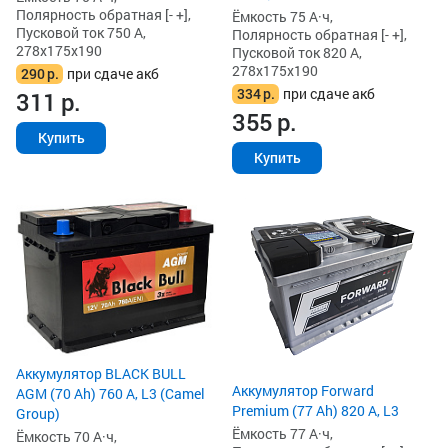
Полярность обратная [- +],
Ёмкость 75 А·ч,
Пусковой ток 750 А,
Полярность обратная [- +],
278x175x190
Пусковой ток 820 А,
278x175x190
290
р.
при сдаче акб
334
р.
при сдаче акб
311
р.
355
р.
Купить
Купить
Аккумулятор BLACK BULL
Аккумулятор Forward
AGM (70 Ah) 760 А, L3 (Camel
Premium (77 Ah) 820 А, L3
Group)
Ёмкость 77 А·ч,
Ёмкость 70 А·ч,