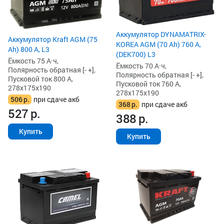
Аккумулятор DYNAMATRIX-
Аккумулятор Kraft AGM (75
KOREA AGM (70 Ah) 760 А,
Ah) 800 А, L3
(DEK700) L3
Ёмкость 75 А·ч,
Ёмкость 70 А·ч,
Полярность обратная [- +],
Полярность обратная [- +],
Пусковой ток 800 А,
Пусковой ток 760 А,
278x175x190
278x175x190
506
р.
при сдаче акб
368
р.
при сдаче акб
527
р.
388
р.
Купить
Купить