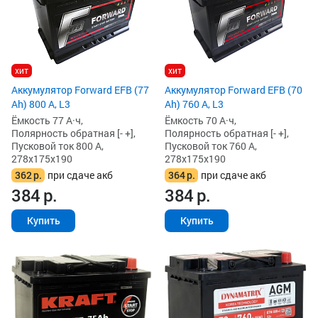
хит
хит
Аккумулятор Forward EFB (77
Аккумулятор Forward EFB (70
Ah) 800 А, L3
Ah) 760 А, L3
Ёмкость 77 А·ч,
Ёмкость 70 А·ч,
Полярность обратная [- +],
Полярность обратная [- +],
Пусковой ток 800 А,
Пусковой ток 760 А,
278x175x190
278x175x190
362
р.
при сдаче акб
364
р.
при сдаче акб
384
р.
384
р.
Купить
Купить