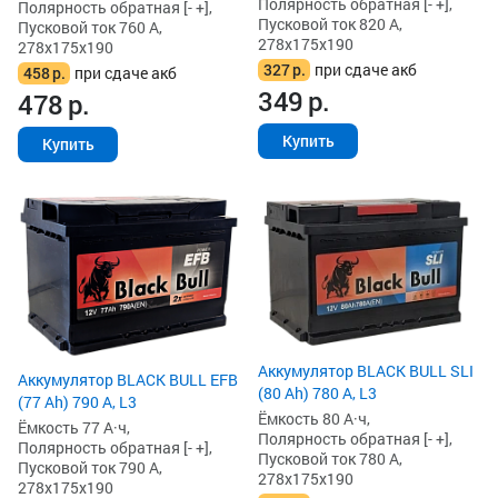
Полярность обратная [- +],
Полярность обратная [- +],
Пусковой ток 820 А,
Пусковой ток 760 А,
278x175x190
278x175x190
327
р.
при сдаче акб
458
р.
при сдаче акб
349
р.
478
р.
Купить
Купить
Аккумулятор BLACK BULL SLI
Аккумулятор BLACK BULL EFB
(80 Ah) 780 А, L3
(77 Ah) 790 А, L3
Ёмкость 80 А·ч,
Ёмкость 77 А·ч,
Полярность обратная [- +],
Полярность обратная [- +],
Пусковой ток 780 А,
Пусковой ток 790 А,
278x175x190
278x175x190