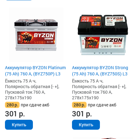
Аккумулятор BYZON Platinum
Аккумулятор BYZON Strong
(75 Ah) 760 А, (BYZ750P) L3
(75 Ah) 760 А, (BYZ750S) L3
Ёмкость 75 А·ч,
Ёмкость 75 А·ч,
Полярность обратная [- +],
Полярность обратная [- +],
Пусковой ток 760 А,
Пусковой ток 760 А,
278x175x190
278x175x190
280
р.
при сдаче акб
280
р.
при сдаче акб
301
р.
301
р.
Купить
Купить