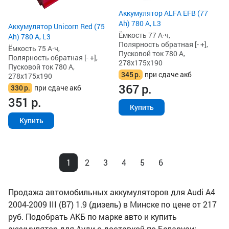
Аккумулятор ALFA EFB (77
Ah) 780 А, L3
Аккумулятор Unicorn Red (75
Ёмкость 77 А·ч,
Ah) 780 А, L3
Полярность обратная [- +],
Ёмкость 75 А·ч,
Пусковой ток 780 А,
Полярность обратная [- +],
278x175x190
Пусковой ток 780 А,
345
р.
при сдаче акб
278x175x190
367
р.
330
р.
при сдаче акб
351
р.
Купить
Купить
1
2
3
4
5
6
Продажа автомобильных аккумуляторов для Audi A4
2004-2009 III (B7) 1.9 (дизель) в Минске по цене от 217
руб. Подобрать АКБ по марке авто и купить
аккумулятор для Ауди с доставкой по Беларуси: