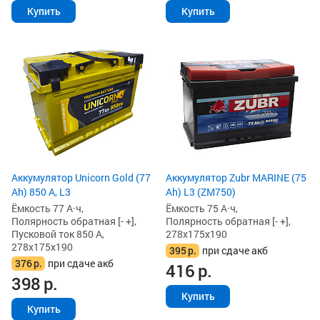
Купить
Купить
Аккумулятор Unicorn Gold (77
Аккумулятор Zubr MARINE (75
Ah) 850 А, L3
Ah) L3 (ZM750)
Ёмкость 77 А·ч,
Ёмкость 75 А·ч,
Полярность обратная [- +],
Полярность обратная [- +],
Пусковой ток 850 А,
278x175x190
278x175x190
395
р.
при сдаче акб
376
р.
при сдаче акб
416
р.
398
р.
Купить
Купить