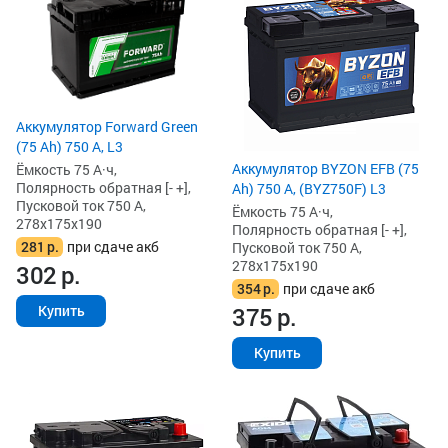
Аккумулятор Forward Green
(75 Ah) 750 А, L3
Аккумулятор BYZON EFB (75
Ёмкость 75 А·ч,
Полярность обратная [- +],
Ah) 750 А, (BYZ750F) L3
Пусковой ток 750 А,
Ёмкость 75 А·ч,
278x175x190
Полярность обратная [- +],
281
р.
при сдаче акб
Пусковой ток 750 А,
278x175x190
302
р.
354
р.
при сдаче акб
375
р.
Купить
Купить