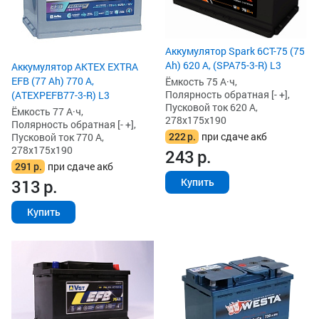
Аккумулятор Spark 6СТ-75 (75
Ah) 620 А, (SPA75-3-R) L3
Аккумулятор AKTEX EXTRA
EFB (77 Ah) 770 А,
Ёмкость 75 А·ч,
Полярность обратная [- +],
(ATEXPEFB77-3-R) L3
Пусковой ток 620 А,
Ёмкость 77 А·ч,
278x175x190
Полярность обратная [- +],
222
р.
при сдаче акб
Пусковой ток 770 А,
278x175x190
243
р.
291
р.
при сдаче акб
313
р.
Купить
Купить