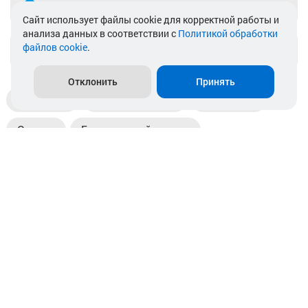
Telegram
Cайт использует файлы cookie для корректной работы и
анализа данных в соответствии с
Политикой обработки
файлов cookie
.
info@akkamulik.by
Отклонить
Принять
Доставка
Пункты выдачи
Магазины
Оплата
Безналичный расчет
Прием б/у акб
Информация
Отзывы
Контакты
© 2026. ООО «Аккамулик». 220056, Беларусь, г. Минск,
пр. Независимости, д.199.
УНП 192748524. Зарегистрирован в торговом реестре
№ 369712 от 01.03.2017