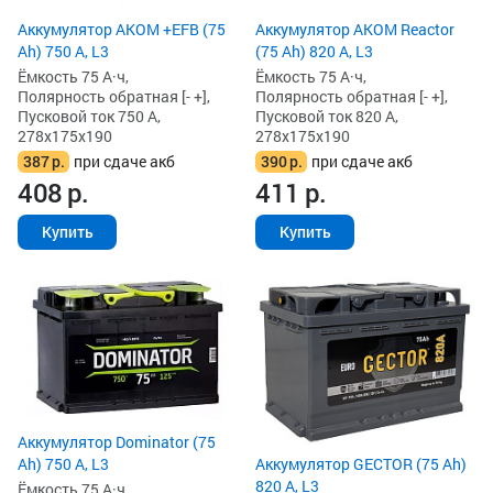
Аккумулятор AKOM +EFB (75
Аккумулятор AKOM Reactor
Ah) 750 А, L3
(75 Ah) 820 А, L3
Ёмкость 75 А·ч,
Ёмкость 75 А·ч,
Полярность обратная [- +],
Полярность обратная [- +],
Пусковой ток 750 А,
Пусковой ток 820 А,
278x175x190
278x175x190
387
р.
при сдаче акб
390
р.
при сдаче акб
408
р.
411
р.
Купить
Купить
Аккумулятор Dominator (75
Аккумулятор GECTOR (75 Ah)
Ah) 750 А, L3
820 А, L3
Ёмкость 75 А·ч,