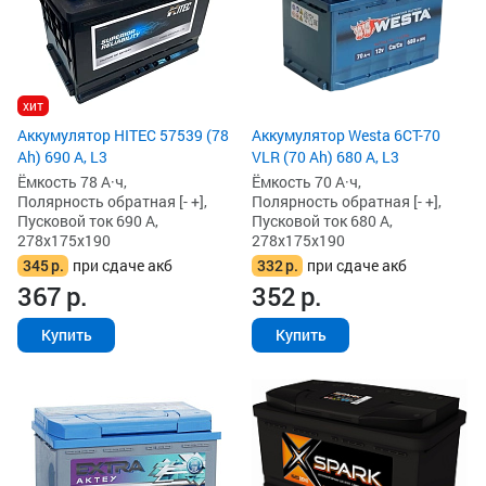
хит
Аккумулятор HITEC 57539 (78
Аккумулятор Westa 6СТ-70
Ah) 690 А, L3
VLR (70 Ah) 680 А, L3
Ёмкость 78 А·ч,
Ёмкость 70 А·ч,
Полярность обратная [- +],
Полярность обратная [- +],
Пусковой ток 690 А,
Пусковой ток 680 А,
278x175x190
278x175x190
345
р.
при сдаче акб
332
р.
при сдаче акб
367
р.
352
р.
Купить
Купить