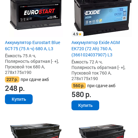
4.9
Аккумулятор Eurostart Blue
Аккумулятор Exide AGM
6CT-75 (75 А·ч) 680 А, L3
EK720 (72 Ah) 760 А,
(3661024037907) L3
Ёмкость 75 А·ч,
Полярность обратная [- +],
Ёмкость 72 А·ч,
Пусковой ток 680 А,
Полярность обратная [- +],
278x175x190
Пусковой ток 760 А,
278x175x190
227
р.
при сдаче акб
560
р.
при сдаче акб
248
р.
580
р.
Купить
Купить