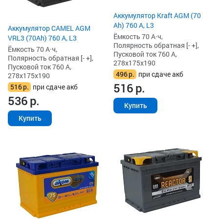
Аккумулятор Kraft AGM (70
Ah) 760 А, L3
Аккумулятор CAMEL AGM
Ёмкость 70 А·ч,
VRL3 (70Ah) 760 А, L3
Полярность обратная [- +],
Ёмкость 70 А·ч,
Пусковой ток 760 А,
Полярность обратная [- +],
278x175x190
Пусковой ток 760 А,
496
р.
при сдаче акб
278x175x190
516
р.
516
р.
при сдаче акб
536
р.
Купить
Купить