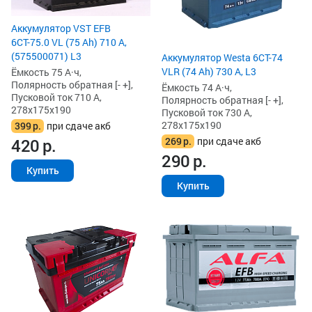
Аккумулятор VST EFB
6СТ-75.0 VL (75 Ah) 710 А,
(575500071) L3
Аккумулятор Westa 6СТ-74
VLR (74 Ah) 730 А, L3
Ёмкость 75 А·ч,
Полярность обратная [- +],
Ёмкость 74 А·ч,
Пусковой ток 710 А,
Полярность обратная [- +],
278x175x190
Пусковой ток 730 А,
278x175x190
399
р.
при сдаче акб
269
р.
при сдаче акб
420
р.
290
р.
Купить
Купить