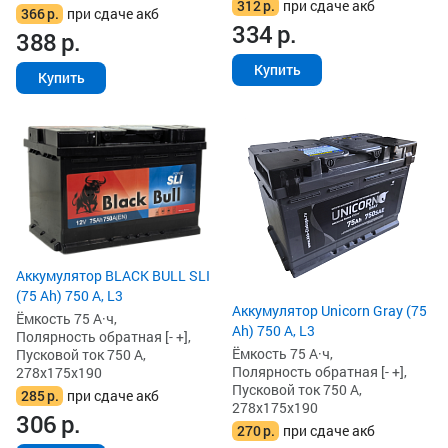
312
р.
при сдаче акб
366
р.
при сдаче акб
334
р.
388
р.
Купить
Купить
Аккумулятор BLACK BULL SLI
(75 Ah) 750 А, L3
Аккумулятор Unicorn Gray (75
Ёмкость 75 А·ч,
Ah) 750 А, L3
Полярность обратная [- +],
Ёмкость 75 А·ч,
Пусковой ток 750 А,
Полярность обратная [- +],
278x175x190
Пусковой ток 750 А,
285
р.
при сдаче акб
278x175x190
306
р.
270
р.
при сдаче акб