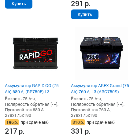
291
р.
Купить
Купить
Аккумулятор RAPID GO (75
Аккумулятор AREX Grand (75
Ah) 680 А, (RP750E) L3
Ah) 760 А, L3 (ARG750S)
Ёмкость 75 А·ч,
Ёмкость 75 А·ч,
Полярность обратная [- +],
Полярность обратная [- +],
Пусковой ток 680 А,
Пусковой ток 760 А,
278x175x190
278x175x190
196
р.
при сдаче акб
310
р.
при сдаче акб
217
р.
331
р.