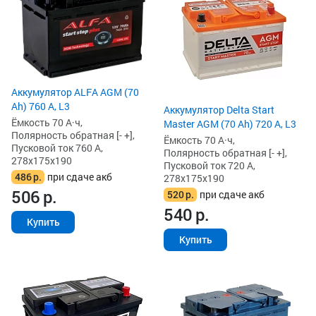
Аккумулятор ALFA AGM (70
Ah) 760 А, L3
Аккумулятор Delta Start
Ёмкость 70 А·ч,
Master AGM (70 Ah) 720 А, L3
Полярность обратная [- +],
Ёмкость 70 А·ч,
Пусковой ток 760 А,
Полярность обратная [- +],
278x175x190
Пусковой ток 720 А,
486
р.
при сдаче акб
278x175x190
506
р.
520
р.
при сдаче акб
540
р.
Купить
Купить