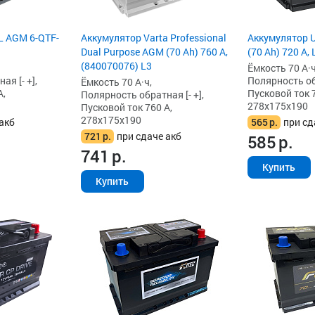
L AGM 6-QTF-
Аккумулятор Varta Professional
Аккумулятор 
Dual Purpose AGM (70 Ah) 760 А,
(70 Ah) 720 А, 
(840070076) L3
Ёмкость 70 А·ч
я [- +],
Полярность обр
Ёмкость 70 А·ч,
А,
Пусковой ток 7
Полярность обратная [- +],
278x175x190
Пусковой ток 760 А,
278x175x190
акб
565
р.
при сд
721
р.
при сдаче акб
585
р.
741
р.
Купить
Купить