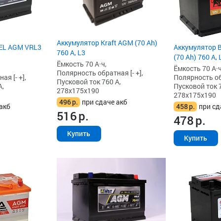
Аккумулятор Kraft AGM (70 Ah)
Аккумулятор 
EL AGM VRL3
760 А, L3
(70 Ah) 760 А,
Ёмкость 70 А·ч,
Ёмкость 70 А·ч
Полярность обратная [- +],
Полярность обр
я [- +],
Пусковой ток 760 А,
Пусковой ток 7
А,
278x175x190
278x175x190
496
р.
при сдаче акб
458
р.
при сд
акб
516
р.
478
р.
Купить
Купить