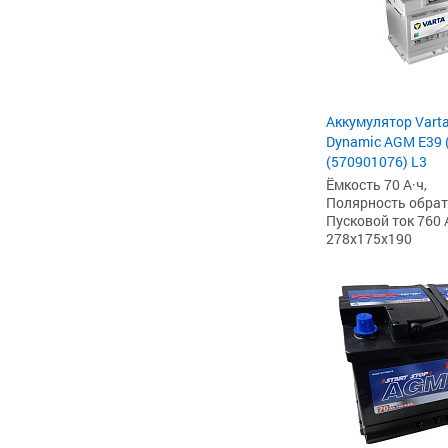
Аккумулятор Varta
Dynamic AGM E39 (
(570901076) L3
Ёмкость 70 А·ч,
Полярность обратна
Пусковой ток 760 
278x175x190