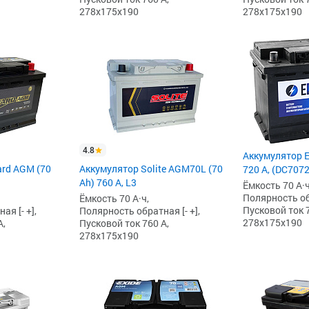
278x175x190
278x175x190
4.8
Аккумулятор E
ard AGM (70
Аккумулятор Solite AGM70L (70
720 А, (DC707
Ah) 760 А, L3
Ёмкость 70 А·ч
Полярность обр
Ёмкость 70 А·ч,
Пусковой ток 7
я [- +],
Полярность обратная [- +],
278x175x190
А,
Пусковой ток 760 А,
278x175x190