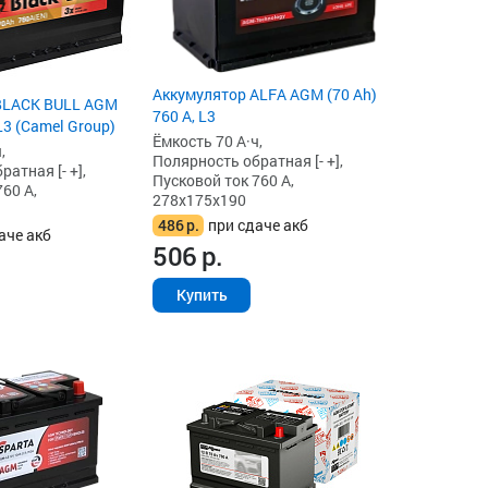
Аккумулятор ALFA AGM (70 Ah)
BLACK BULL AGM
760 А, L3
 L3 (Camel Group)
Ёмкость 70 А·ч,
,
Полярность обратная [- +],
атная [- +],
Пусковой ток 760 А,
60 А,
278x175x190
486
р.
при сдаче акб
аче акб
506
р.
Купить