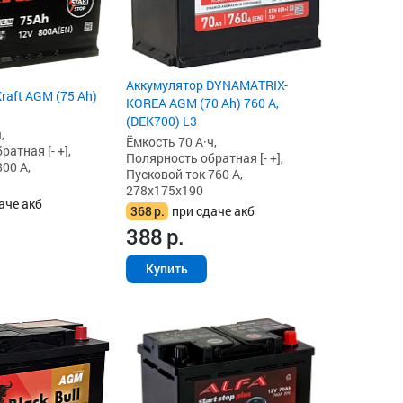
Аккумулятор DYNAMATRIX-
raft AGM (75 Ah)
KOREA AGM (70 Ah) 760 А,
(DEK700) L3
,
Ёмкость 70 А·ч,
атная [- +],
Полярность обратная [- +],
00 А,
Пусковой ток 760 А,
278x175x190
аче акб
368
р.
при сдаче акб
388
р.
Купить