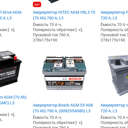
хит
R Drive AGM
Аккумулятор HITEC AGM VRL3 70
Аккумулятор F
0 А, L3
(70 Ah) 760 А, L3
720 А, L3
Ёмкость 70 А·ч,
Ёмкость 70 А·ч
я [- +],
Полярность обратная [- +],
Полярность обр
А,
Пусковой ток 760 А,
Пусковой ток 7
278x175x190
278x175x190
n AGM (70 Ah)
AGMC) L3
Аккумулятор Bosch AGM S5 A08
Аккумулятор V
(70 Ah) 760 А, (0092S5A080) L3
720 А, L3
я [- +],
Ёмкость 70 А·ч,
Ёмкость 70 А·ч
А,
Полярность обратная [- +],
Полярность обр
Пусковой ток 760 А,
Пусковой ток 7