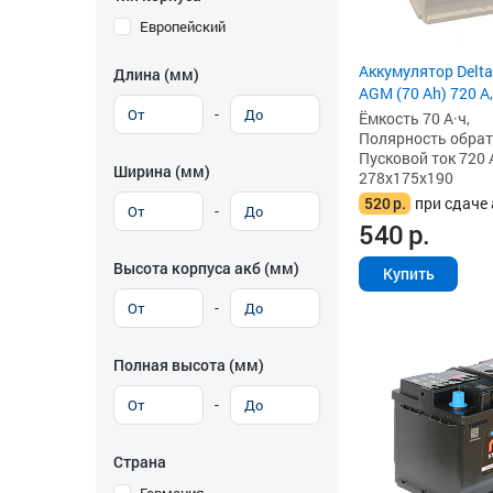
Европейский
Аккумулятор Delta
Длина (мм)
AGM (70 Ah) 720 А,
-
Ёмкость 70 А·ч,
Полярность обратна
Пусковой ток 720 
Ширина (мм)
278x175x190
520
р.
при сдаче 
-
540
р.
Высота корпуса акб (мм)
Купить
-
Полная высота (мм)
-
Страна