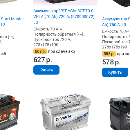
Аккумулятор VST AGM 6СТ-70.0
VRLA (70 Ah) 720 А, (570900072)
 Start Master
Аккумулятор 
L3
 L3
Ah) 760 А, L3
Ёмкость 70 А·ч,
Ёмкость 70 А·ч
Полярность обратная [- +],
я [- +],
Полярность обр
Пусковой ток 720 А,
А,
Пусковой ток 7
278x175x190
278x175x190
607
р.
при сдаче акб
акб
558
р.
при сд
627
р.
578
р.
Купить
Купить