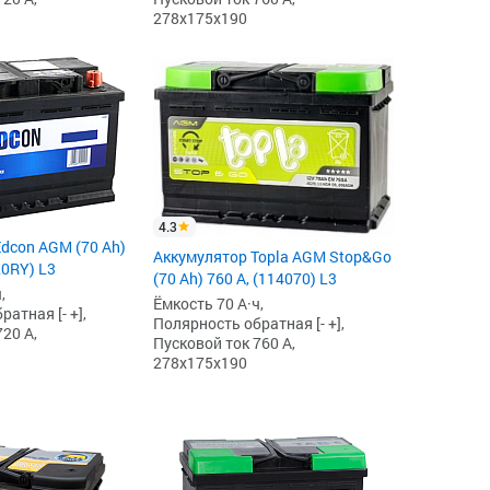
278x175x190
4.3
dcon AGM (70 Ah)
Аккумулятор Topla AGM Stop&Go
20RY) L3
(70 Ah) 760 А, (114070) L3
,
Ёмкость 70 А·ч,
атная [- +],
Полярность обратная [- +],
20 А,
Пусковой ток 760 А,
278x175x190