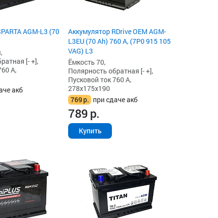
SPARTA AGM-L3 (70
Аккумулятор RDrive OEM AGM-
L3EU (70 Ah) 760 А, (7P0 915 105
VAG) L3
,
атная [- +],
Ёмкость 70,
60 А,
Полярность обратная [- +],
Пусковой ток 760 А,
278x175x190
аче акб
769
р.
при сдаче акб
789
р.
Купить