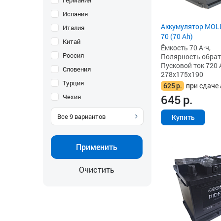
Германия
Испания
Аккумулятор MOL
Италия
70 (70 Ah)
Китай
Ёмкость 70 А·ч,
Россия
Полярность обратна
Пусковой ток 720 
Словения
278x175x190
Турция
625
р.
при сдаче 
645
р.
Чехия
Все
9
вариантов
Купить
Применить
Очистить