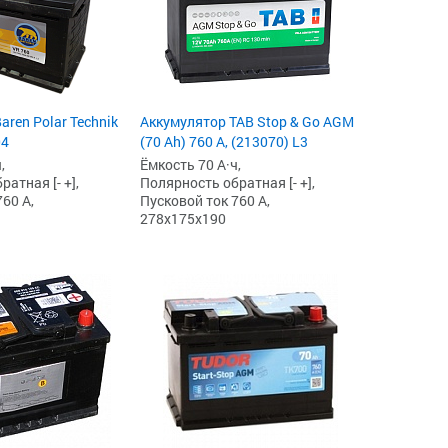
aren Polar Technik
Аккумулятор TAB Stop & Go AGM
04
(70 Ah) 760 А, (213070) L3
,
Ёмкость 70 А·ч,
атная [- +],
Полярность обратная [- +],
60 А,
Пусковой ток 760 А,
278x175x190