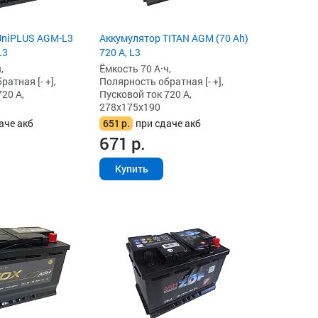
UniPLUS AGM-L3
Аккумулятор TITAN AGM (70 Ah)
L3
720 А, L3
,
Ёмкость 70 А·ч,
атная [- +],
Полярность обратная [- +],
20 А,
Пусковой ток 720 А,
278x175x190
аче акб
651
р.
при сдаче акб
671
р.
Купить