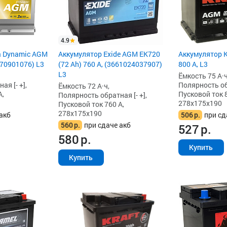
4.9
Аккумулятор K
a Dynamic AGM
Аккумулятор Exide AGM EK720
800 А, L3
570901076) L3
(72 Ah) 760 А, (3661024037907)
L3
Ёмкость 75 А·ч
Полярность обр
я [- +],
Ёмкость 72 А·ч,
Пусковой ток 8
А,
Полярность обратная [- +],
278x175x190
Пусковой ток 760 А,
278x175x190
506
р.
при сд
акб
560
р.
при сдаче акб
527
р.
580
р.
Купить
Купить