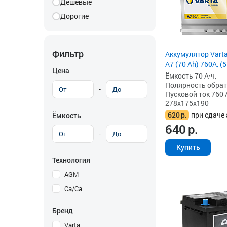
Дешевые
Дорогие
Фильтр
Аккумулятор Vart
A7 (70 Ah) 760A, (
Цена
Ёмкость 70 А·ч,
Полярность обратна
-
Пусковой ток 760 
278x175x190
620
р.
при сдаче 
Ёмкость
640
р.
-
Купить
Технология
AGM
Ca/Ca
Бренд
Varta