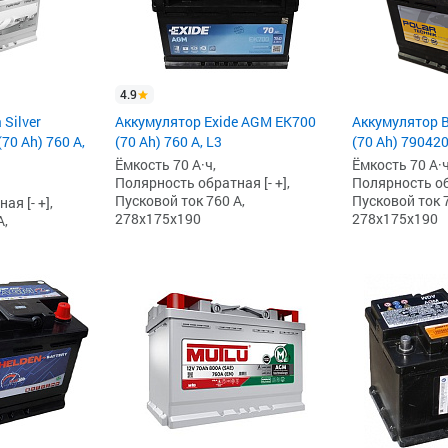
4.9
 Silver
Аккумулятор Exide AGM EK700
Аккумулятор B
70 Ah) 760 А,
(70 Ah) 760 А, L3
(70 Ah) 79042
Ёмкость 70 А·ч,
Ёмкость 70 А·ч
Полярность обратная [- +],
Полярность обр
Пусковой ток 760 А,
Пусковой ток 7
я [- +],
278x175x190
278x175x190
А,