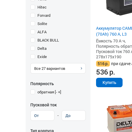
Hitec
Forvard
Solite
Аккумулятор CAM
ALFA
(70Ah) 760 А, L3
BLACK BULL
Ёмкость 70 А·ч,
Полярность обратна
Delta
Пусковой ток 760 
Exide
278x175x190
516
р.
при сдаче 
Все
27
вариантов
536
р.
Купить
Полярность
обратная [- +]
Пусковой ток
-
Тип корпуса