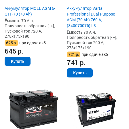
Аккумулятор MOLL AGM 6-
Аккумулятор Varta
QTF-70 (70 Ah)
Professional Dual Purpose
AGM (70 Ah) 760 А,
Ёмкость 70 А·ч,
(840070076) L3
Полярность обратная [- +],
Пусковой ток 720 А,
Ёмкость 70 А·ч,
278x175x190
Полярность обратная [- +],
Пусковой ток 760 А,
625
р.
при сдаче акб
278x175x190
645
р.
721
р.
при сдаче акб
741
р.
Купить
Купить