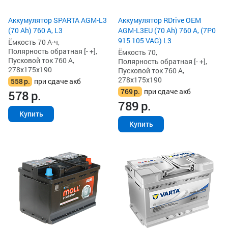
Аккумулятор SPARTA AGM-L3
Аккумулятор RDrive OEM
(70 Ah) 760 А, L3
AGM-L3EU (70 Ah) 760 А, (7P0
915 105 VAG) L3
Ёмкость 70 А·ч,
Полярность обратная [- +],
Ёмкость 70,
Пусковой ток 760 А,
Полярность обратная [- +],
278x175x190
Пусковой ток 760 А,
278x175x190
558
р.
при сдаче акб
769
р.
при сдаче акб
578
р.
789
р.
Купить
Купить