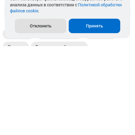
анализа данных в соответствии с
Политикой обработки
файлов cookie
.
info@akkamulik.by
Отклонить
Принять
Доставка
Пункты выдачи
Магазины
Оплата
Безналичный расчет
Прием б/у акб
Информация
Отзывы
Контакты
© 2026. ООО «Аккамулик». 220056, Беларусь, г. Минск,
пр. Независимости, д.199.
УНП 192748524. Зарегистрирован в торговом реестре
№ 369712 от 01.03.2017