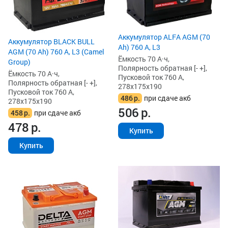
Аккумулятор ALFA AGM (70
Аккумулятор BLACK BULL
Ah) 760 А, L3
AGM (70 Ah) 760 А, L3 (Camel
Ёмкость 70 А·ч,
Group)
Полярность обратная [- +],
Ёмкость 70 А·ч,
Пусковой ток 760 А,
Полярность обратная [- +],
278x175x190
Пусковой ток 760 А,
486
р.
при сдаче акб
278x175x190
506
р.
458
р.
при сдаче акб
478
р.
Купить
Купить