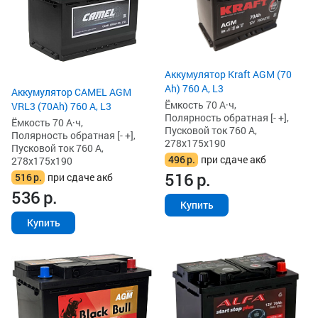
Аккумулятор Kraft AGM (70
Ah) 760 А, L3
Аккумулятор CAMEL AGM
Ёмкость 70 А·ч,
VRL3 (70Ah) 760 А, L3
Полярность обратная [- +],
Ёмкость 70 А·ч,
Пусковой ток 760 А,
Полярность обратная [- +],
278x175x190
Пусковой ток 760 А,
496
р.
при сдаче акб
278x175x190
516
р.
516
р.
при сдаче акб
536
р.
Купить
Купить