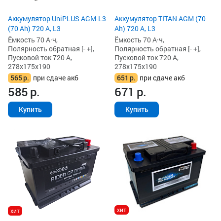
Аккумулятор UniPLUS AGM-L3
Аккумулятор TITAN AGM (70
(70 Ah) 720 А, L3
Ah) 720 А, L3
Ёмкость 70 А·ч,
Ёмкость 70 А·ч,
Полярность обратная [- +],
Полярность обратная [- +],
Пусковой ток 720 А,
Пусковой ток 720 А,
278x175x190
278x175x190
565
р.
при сдаче акб
651
р.
при сдаче акб
585
р.
671
р.
Купить
Купить
хит
хит