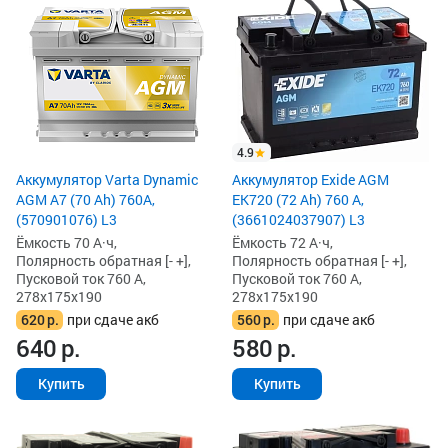
4.9
Аккумулятор Varta Dynamic
Аккумулятор Exide AGM
AGM A7 (70 Ah) 760A,
EK720 (72 Ah) 760 А,
(570901076) L3
(3661024037907) L3
Ёмкость 70 А·ч,
Ёмкость 72 А·ч,
Полярность обратная [- +],
Полярность обратная [- +],
Пусковой ток 760 А,
Пусковой ток 760 А,
278x175x190
278x175x190
620
р.
при сдаче акб
560
р.
при сдаче акб
640
р.
580
р.
Купить
Купить