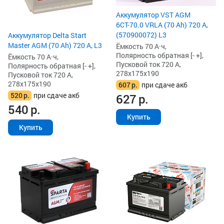
Аккумулятор VST AGM
6СТ-70.0 VRLA (70 Ah) 720 А,
(570900072) L3
Аккумулятор Delta Start
Master AGM (70 Ah) 720 А, L3
Ёмкость 70 А·ч,
Полярность обратная [- +],
Ёмкость 70 А·ч,
Пусковой ток 720 А,
Полярность обратная [- +],
278x175x190
Пусковой ток 720 А,
278x175x190
607
р.
при сдаче акб
520
р.
при сдаче акб
627
р.
540
р.
Купить
Купить