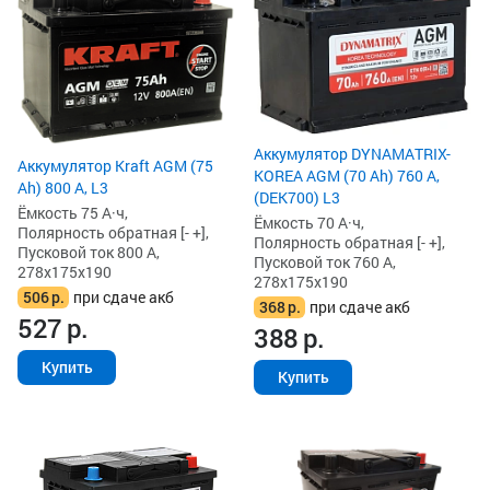
Аккумулятор DYNAMATRIX-
Аккумулятор Kraft AGM (75
KOREA AGM (70 Ah) 760 А,
Ah) 800 А, L3
(DEK700) L3
Ёмкость 75 А·ч,
Ёмкость 70 А·ч,
Полярность обратная [- +],
Полярность обратная [- +],
Пусковой ток 800 А,
Пусковой ток 760 А,
278x175x190
278x175x190
506
р.
при сдаче акб
368
р.
при сдаче акб
527
р.
388
р.
Купить
Купить