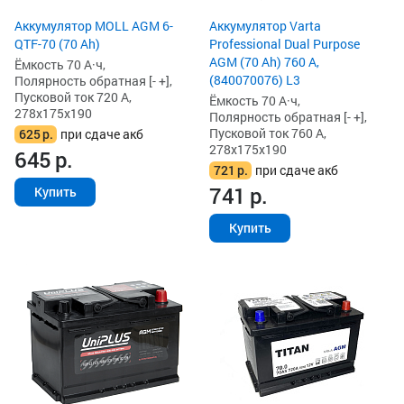
Аккумулятор MOLL AGM 6-
Аккумулятор Varta
QTF-70 (70 Ah)
Professional Dual Purpose
AGM (70 Ah) 760 А,
Ёмкость 70 А·ч,
(840070076) L3
Полярность обратная [- +],
Пусковой ток 720 А,
Ёмкость 70 А·ч,
278x175x190
Полярность обратная [- +],
Пусковой ток 760 А,
625
р.
при сдаче акб
278x175x190
645
р.
721
р.
при сдаче акб
741
р.
Купить
Купить