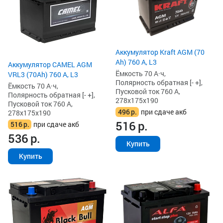
Аккумулятор Kraft AGM (70
Ah) 760 А, L3
Аккумулятор CAMEL AGM
Ёмкость 70 А·ч,
VRL3 (70Ah) 760 А, L3
Полярность обратная [- +],
Ёмкость 70 А·ч,
Пусковой ток 760 А,
Полярность обратная [- +],
278x175x190
Пусковой ток 760 А,
496
р.
при сдаче акб
278x175x190
516
р.
516
р.
при сдаче акб
536
р.
Купить
Купить