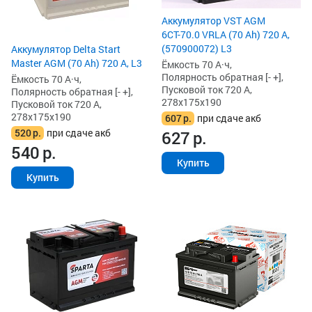
Аккумулятор VST AGM
6СТ-70.0 VRLA (70 Ah) 720 А,
(570900072) L3
Аккумулятор Delta Start
Master AGM (70 Ah) 720 А, L3
Ёмкость 70 А·ч,
Полярность обратная [- +],
Ёмкость 70 А·ч,
Пусковой ток 720 А,
Полярность обратная [- +],
278x175x190
Пусковой ток 720 А,
278x175x190
607
р.
при сдаче акб
520
р.
при сдаче акб
627
р.
540
р.
Купить
Купить