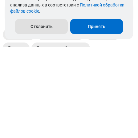
анализа данных в соответствии с
Политикой обработки
файлов cookie
.
info@akkamulik.by
Отклонить
Принять
Доставка
Пункты выдачи
Магазины
Оплата
Безналичный расчет
Прием б/у акб
Информация
Отзывы
Контакты
© 2026. ООО «Аккамулик». 220056, Беларусь, г. Минск,
пр. Независимости, д.199.
УНП 192748524. Зарегистрирован в торговом реестре
№ 369712 от 01.03.2017