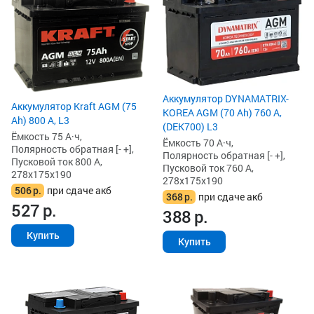
Аккумулятор DYNAMATRIX-
Аккумулятор Kraft AGM (75
KOREA AGM (70 Ah) 760 А,
Ah) 800 А, L3
(DEK700) L3
Ёмкость 75 А·ч,
Ёмкость 70 А·ч,
Полярность обратная [- +],
Полярность обратная [- +],
Пусковой ток 800 А,
Пусковой ток 760 А,
278x175x190
278x175x190
506
р.
при сдаче акб
368
р.
при сдаче акб
527
р.
388
р.
Купить
Купить