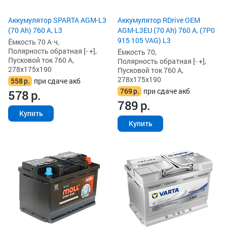
Аккумулятор SPARTA AGM-L3
Аккумулятор RDrive OEM
(70 Ah) 760 А, L3
AGM-L3EU (70 Ah) 760 А, (7P0
915 105 VAG) L3
Ёмкость 70 А·ч,
Полярность обратная [- +],
Ёмкость 70,
Пусковой ток 760 А,
Полярность обратная [- +],
278x175x190
Пусковой ток 760 А,
278x175x190
558
р.
при сдаче акб
769
р.
при сдаче акб
578
р.
789
р.
Купить
Купить