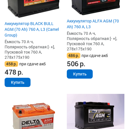
Аккумулятор ALFA AGM (70
Аккумулятор BLACK BULL
Ah) 760 А, L3
AGM (70 Ah) 760 А, L3 (Camel
Ёмкость 70 А·ч,
Group)
Полярность обратная [- +],
Ёмкость 70 А·ч,
Пусковой ток 760 А,
Полярность обратная [- +],
278x175x190
Пусковой ток 760 А,
486
р.
при сдаче акб
278x175x190
506
р.
458
р.
при сдаче акб
478
р.
Купить
Купить