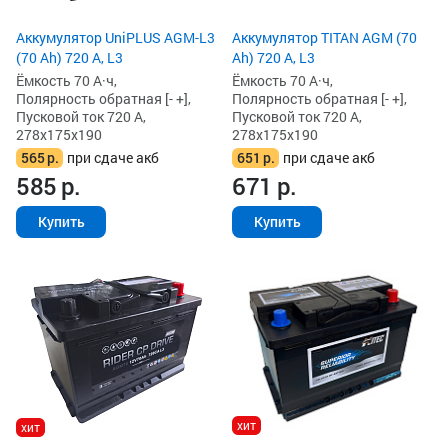
Аккумулятор UniPLUS AGM-L3
Аккумулятор TITAN AGM (70
(70 Ah) 720 А, L3
Ah) 720 А, L3
Ёмкость 70 А·ч,
Ёмкость 70 А·ч,
Полярность обратная [- +],
Полярность обратная [- +],
Пусковой ток 720 А,
Пусковой ток 720 А,
278x175x190
278x175x190
565
р.
при сдаче акб
651
р.
при сдаче акб
585
р.
671
р.
Купить
Купить
хит
хит