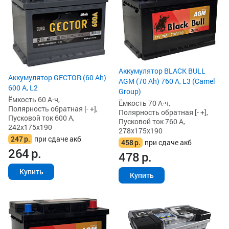
Аккумулятор BLACK BULL
Аккумулятор GECTOR (60 Ah)
AGM (70 Ah) 760 А, L3 (Camel
600 А, L2
Group)
Ёмкость 60 А·ч,
Ёмкость 70 А·ч,
Полярность обратная [- +],
Полярность обратная [- +],
Пусковой ток 600 А,
Пусковой ток 760 А,
242x175x190
278x175x190
247
р.
при сдаче акб
458
р.
при сдаче акб
264
р.
478
р.
Купить
Купить