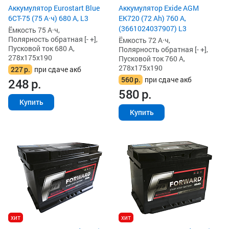
Аккумулятор Eurostart Blue
Аккумулятор Exide AGM
6CT-75 (75 А·ч) 680 А, L3
EK720 (72 Ah) 760 А,
(3661024037907) L3
Ёмкость 75 А·ч,
Полярность обратная [- +],
Ёмкость 72 А·ч,
Пусковой ток 680 А,
Полярность обратная [- +],
278x175x190
Пусковой ток 760 А,
278x175x190
227
р.
при сдаче акб
560
р.
при сдаче акб
248
р.
580
р.
Купить
Купить
хит
хит