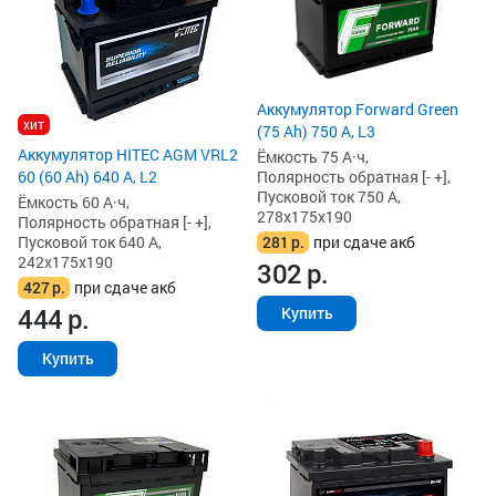
Аккумулятор Forward Green
хит
(75 Ah) 750 А, L3
Аккумулятор HITEC AGM VRL2
Ёмкость 75 А·ч,
Полярность обратная [- +],
60 (60 Ah) 640 А, L2
Пусковой ток 750 А,
Ёмкость 60 А·ч,
278x175x190
Полярность обратная [- +],
281
р.
при сдаче акб
Пусковой ток 640 А,
242x175x190
302
р.
427
р.
при сдаче акб
444
р.
Купить
Купить