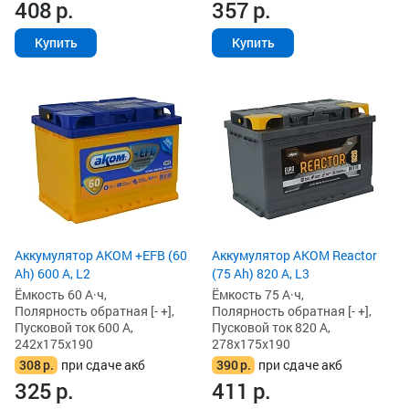
408
р.
357
р.
Купить
Купить
Аккумулятор AKOM +EFB (60
Аккумулятор AKOM Reactor
Ah) 600 А, L2
(75 Ah) 820 А, L3
Ёмкость 60 А·ч,
Ёмкость 75 А·ч,
Полярность обратная [- +],
Полярность обратная [- +],
Пусковой ток 600 А,
Пусковой ток 820 А,
242x175x190
278x175x190
308
р.
при сдаче акб
390
р.
при сдаче акб
325
р.
411
р.