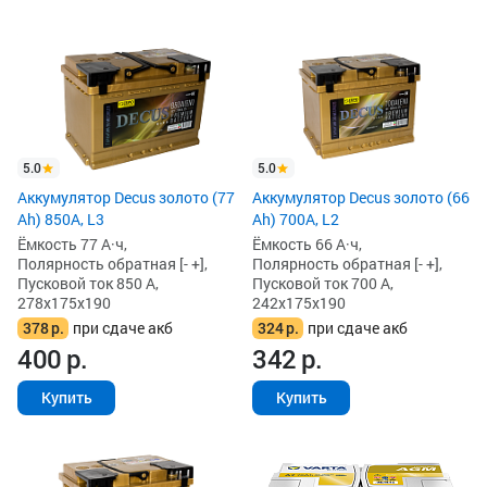
5.0
5.0
Аккумулятор Decus золото (77
Аккумулятор Decus золото (66
Ah) 850А, L3
Ah) 700A, L2
Ёмкость 77 А·ч,
Ёмкость 66 А·ч,
Полярность обратная [- +],
Полярность обратная [- +],
Пусковой ток 850 А,
Пусковой ток 700 А,
278x175x190
242x175x190
378
р.
при сдаче акб
324
р.
при сдаче акб
400
р.
342
р.
Купить
Купить