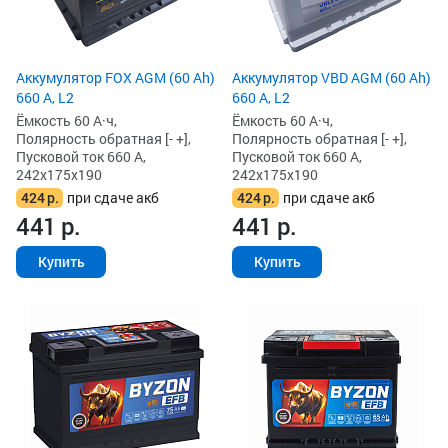
Аккумулятор FOX AGM (60 Ah)
Аккумулятор VBD AGM (60 Ah)
660 А, L2
660 А, L2
Ёмкость 60 А·ч,
Ёмкость 60 А·ч,
Полярность обратная [- +],
Полярность обратная [- +],
Пусковой ток 660 А,
Пусковой ток 660 А,
242x175x190
242x175x190
424
р.
при сдаче акб
424
р.
при сдаче акб
441
р.
441
р.
Купить
Купить