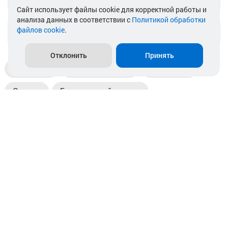
Cайт использует файлы cookie для корректной работы и
анализа данных в соответствии с
Политикой обработки
файлов cookie
.
info@akkamulik.by
Отклонить
Принять
Доставка
Пункты выдачи
Магазины
Оплата
Безналичный расчет
Прием б/у акб
Информация
Отзывы
Контакты
© 2026. ООО «Аккамулик». 220056, Беларусь, г. Минск,
пр. Независимости, д.199.
УНП 192748524. Зарегистрирован в торговом реестре
№ 369712 от 01.03.2017