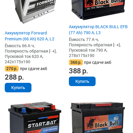
Аккумулятор BLACK BULL EFB
(77 Ah) 790 А, L3
Аккумулятор Forward
Premium (66 Ah) 620 А, L2
Ёмкость 77 А·ч,
Полярность обратная [- +],
Ёмкость 66 А·ч,
Пусковой ток 790 А,
Полярность обратная [- +],
278x175x190
Пусковой ток 620 А,
242x175x190
366
р.
при сдаче акб
270
р.
при сдаче акб
388
р.
288
р.
Купить
Купить