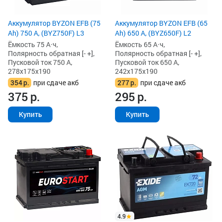
Аккумулятор BYZON EFB (75
Аккумулятор BYZON EFB (65
Ah) 750 А, (BYZ750F) L3
Ah) 650 А, (BYZ650F) L2
Ёмкость 75 А·ч,
Ёмкость 65 А·ч,
Полярность обратная [- +],
Полярность обратная [- +],
Пусковой ток 750 А,
Пусковой ток 650 А,
278x175x190
242x175x190
354
р.
при сдаче акб
277
р.
при сдаче акб
375
р.
295
р.
Купить
Купить
4.9