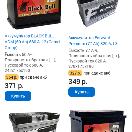
Аккумулятор BLACK BULL
Аккумулятор Forward
AGM (60 Ah) 680 А, L2 (Camel
Premium (77 Ah) 820 А, L3
Group)
Ёмкость 77 А·ч,
Ёмкость 60 А·ч,
Полярность обратная [- +],
Полярность обратная [- +],
Пусковой ток 820 А,
Пусковой ток 680 А,
278x175x190
242x175x190
327
р.
при сдаче акб
354
р.
при сдаче акб
349
р.
371
р.
Купить
Купить