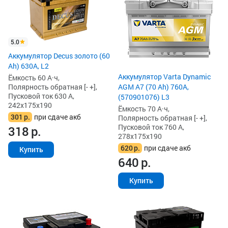
5.0
Аккумулятор Decus золото (60
Ah) 630A, L2
Аккумулятор Varta Dynamic
Ёмкость 60 А·ч,
Полярность обратная [- +],
AGM A7 (70 Ah) 760A,
Пусковой ток 630 А,
(570901076) L3
242x175x190
Ёмкость 70 А·ч,
301
р.
при сдаче акб
Полярность обратная [- +],
Пусковой ток 760 А,
318
р.
278x175x190
620
р.
при сдаче акб
Купить
640
р.
Купить