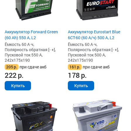
Аккумулятор Forward Green
Аккумулятор Eurostart Blue
(60 Ah) 550 А, L2
6CT-60 (60 А/ч) 500 А, L2
Ёмкость 60 А·ч,
Ёмкость 60 А·ч,
Полярность обратная [- +],
Полярность обратная [- +],
Пусковой ток 550 А,
Пусковой ток 500 А,
242x175x190
242x175x190
205
р.
при сдаче акб
161
р.
при сдаче акб
222
р.
178
р.
Купить
Купить