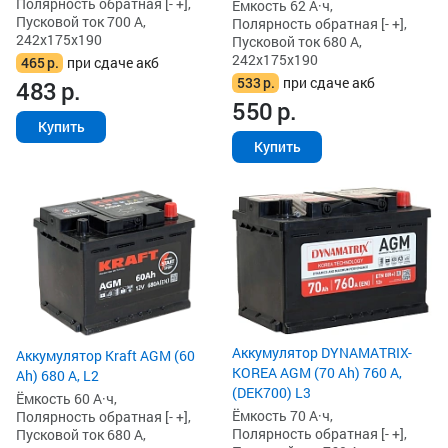
Полярность обратная [- +],
Ёмкость 62 А·ч,
Пусковой ток 700 А,
Полярность обратная [- +],
242x175x190
Пусковой ток 680 А,
242x175x190
465
р.
при сдаче акб
533
р.
при сдаче акб
483
р.
550
р.
Купить
Купить
Аккумулятор DYNAMATRIX-
Аккумулятор Kraft AGM (60
KOREA AGM (70 Ah) 760 А,
Ah) 680 А, L2
(DEK700) L3
Ёмкость 60 А·ч,
Ёмкость 70 А·ч,
Полярность обратная [- +],
Полярность обратная [- +],
Пусковой ток 680 А,