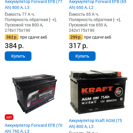
Аккумулятор Forward EFB (77
Аккумулятор Forward EFB (65
Ah) 800 А, L3
Ah) 650 А, L2
Ёмкость 77 А·ч,
Ёмкость 65 А·ч,
Полярность обратная [- +],
Полярность обратная [- +],
Пусковой ток 800 А,
Пусковой ток 650 А,
278x175x190
242x175x190
362
р.
при сдаче акб
299
р.
при сдаче акб
384
р.
317
р.
Купить
Купить
хит
Аккумулятор Kraft AGM (75
Аккумулятор Forward EFB (70
Ah) 800 А, L3
Ah) 760 А, L3