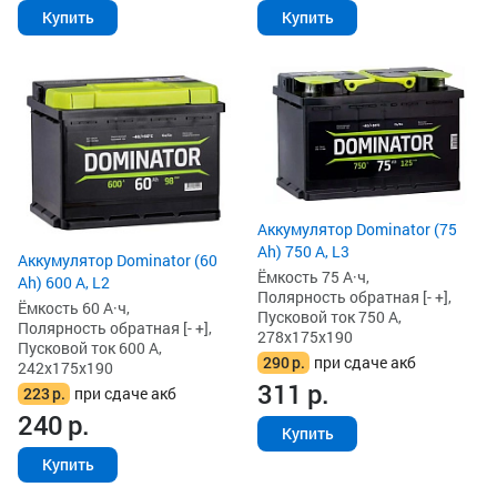
Купить
Купить
Аккумулятор Dominator (75
Ah) 750 А, L3
Аккумулятор Dominator (60
Ёмкость 75 А·ч,
Ah) 600 А, L2
Полярность обратная [- +],
Ёмкость 60 А·ч,
Пусковой ток 750 А,
Полярность обратная [- +],
278x175x190
Пусковой ток 600 А,
290
р.
при сдаче акб
242x175x190
311
р.
223
р.
при сдаче акб
240
р.
Купить
Купить