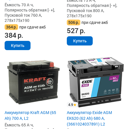
Ёмкость 75 А·ч,
Ёмкость 70 А·ч,
Полярность обратная [- +],
Полярность обратная [- +],
Пусковой ток 800 А,
Пусковой ток 760 А,
278x175x190
278x175x190
506
р.
при сдаче акб
364
р.
при сдаче акб
527
р.
384
р.
Купить
Купить
4.9
Аккумулятор Kraft AGM (65
Аккумулятор Exide AGM
Ah) 700 А, L2
EK620 (62 Ah) 680 А,
(3661024037891) L2
Ёмкость 65 А·ч,