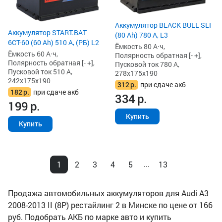
Аккумулятор BLACK BULL SLI
Аккумулятор START.BAT
(80 Ah) 780 А, L3
6СТ-60 (60 Ah) 510 А, (РБ) L2
Ёмкость 80 А·ч,
Ёмкость 60 А·ч,
Полярность обратная [- +],
Полярность обратная [- +],
Пусковой ток 780 А,
Пусковой ток 510 А,
278x175x190
242x175x190
312
р.
при сдаче акб
182
р.
при сдаче акб
334
р.
199
р.
Купить
Купить
1
2
3
4
5
13
...
Продажа автомобильных аккумуляторов для Audi A3
2008-2013 II (8P) рестайлинг 2 в Минске по цене от 166
руб. Подобрать АКБ по марке авто и купить