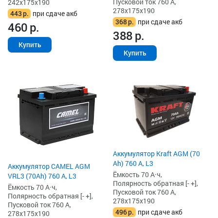
Пусковой ток 760 А,
242x175x190
278x175x190
443
р.
при сдаче акб
368
р.
при сдаче акб
460
р.
388
р.
Купить
Купить
Аккумулятор Kraft AGM (70
Ah) 760 А, L3
Аккумулятор CAMEL AGM
Ёмкость 70 А·ч,
VRL3 (70Ah) 760 А, L3
Полярность обратная [- +],
Ёмкость 70 А·ч,
Пусковой ток 760 А,
Полярность обратная [- +],
278x175x190
Пусковой ток 760 А,
496
р.
при сдаче акб
278x175x190