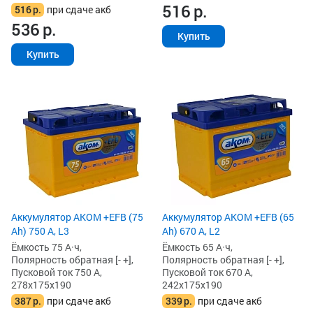
516
р.
516
р.
при сдаче акб
536
р.
Купить
Купить
Аккумулятор AKOM +EFB (75
Аккумулятор AKOM +EFB (65
Ah) 750 А, L3
Ah) 670 А, L2
Ёмкость 75 А·ч,
Ёмкость 65 А·ч,
Полярность обратная [- +],
Полярность обратная [- +],
Пусковой ток 750 А,
Пусковой ток 670 А,
278x175x190
242x175x190
387
р.
при сдаче акб
339
р.
при сдаче акб